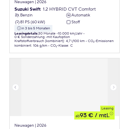
Neuwagen | 2026
Suzuki Swift
1.2 HYBRID CVT Comfort
Benzin
Automatik
81 PS (60 kW)
Stoff
in 3 bis 5 Monaten
Leasingdetails
:
30 Monate
10.000 km/Jahr
0 € Sonderzahlung
mit Kaufoption
Kraftstoffverbrauch (kombiniert)
:
4,7 l/100 km
CO₂-Emissionen
kombiniert
:
106 g/km
CO₂-Klasse
:
C
Leasing
93 €
/ mtl.
ab
Neuwagen | 2026