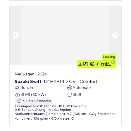
Leasing
91 €
/ mtl.
ab
Neuwagen | 2026
Suzuki Swift
1.2 HYBRID CVT Comfort
Benzin
Automatik
81 PS (60 kW)
Stoff
in 3 bis 5 Monaten
Leasingdetails
:
30 Monate
10.000 km/Jahr
0 € Sonderzahlung
mit Kaufoption
Kraftstoffverbrauch (kombiniert)
:
4,7 l/100 km
CO₂-Emissionen
kombiniert
:
106 g/km
CO₂-Klasse
:
C