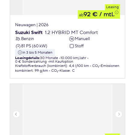
Leasing
92 €
/ mtl.
ab
Neuwagen | 2026
Suzuki Swift
1.2 HYBRID MT Comfort
Benzin
Manuell
81 PS (60 kW)
Stoff
in 3 bis 5 Monaten
Leasingdetails
:
30 Monate
10.000 km/Jahr
0 € Sonderzahlung
mit Kaufoption
Kraftstoffverbrauch (kombiniert)
:
4,4 l/100 km
CO₂-Emissionen
kombiniert
:
99 g/km
CO₂-Klasse
:
C