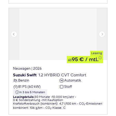
Leasing
95 €
/ mtl.
ab
Neuwagen | 2026
Suzuki Swift
1.2 HYBRID CVT Comfort
Benzin
Automatik
81 PS (60 kW)
Stoff
in 3 bis 5 Monaten
Leasingdetails
:
30 Monate
10.000 km/Jahr
0 € Sonderzahlung
mit Kaufoption
Kraftstoffverbrauch (kombiniert)
:
4,7 l/100 km
CO₂-Emissionen
kombiniert
:
106 g/km
CO₂-Klasse
:
C