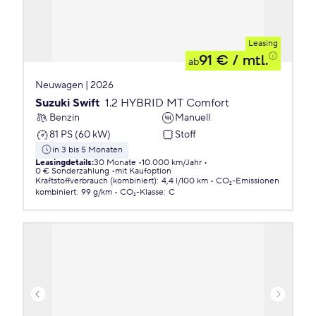
Leasing
91 €
/ mtl.
ab
Neuwagen | 2026
Suzuki Swift
1.2 HYBRID MT Comfort
Benzin
Manuell
81 PS (60 kW)
Stoff
in 3 bis 5 Monaten
Leasingdetails
:
30 Monate
10.000 km/Jahr
0 € Sonderzahlung
mit Kaufoption
Kraftstoffverbrauch (kombiniert)
:
4,4 l/100 km
CO₂-Emissionen
kombiniert
:
99 g/km
CO₂-Klasse
:
C