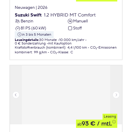
Neuwagen | 2026
Suzuki Swift
1.2 HYBRID MT Comfort
Benzin
Manuell
81 PS (60 kW)
Stoff
in 3 bis 5 Monaten
Leasingdetails
:
30 Monate
10.000 km/Jahr
0 € Sonderzahlung
mit Kaufoption
Kraftstoffverbrauch (kombiniert)
:
4,4 l/100 km
CO₂-Emissionen
kombiniert
:
99 g/km
CO₂-Klasse
:
C
Leasing
93 €
/ mtl.
ab