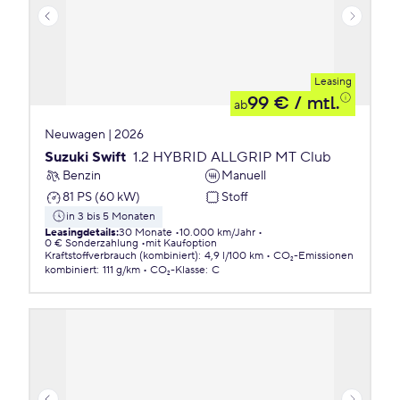
Leasing
99 €
/ mtl.
ab
Neuwagen | 2026
Suzuki Swift
1.2 HYBRID ALLGRIP MT Club
Benzin
Manuell
81 PS (60 kW)
Stoff
in 3 bis 5 Monaten
Leasingdetails
:
30 Monate
10.000 km/Jahr
0 € Sonderzahlung
mit Kaufoption
Kraftstoffverbrauch (kombiniert)
:
4,9 l/100 km
CO₂-Emissionen
kombiniert
:
111 g/km
CO₂-Klasse
:
C