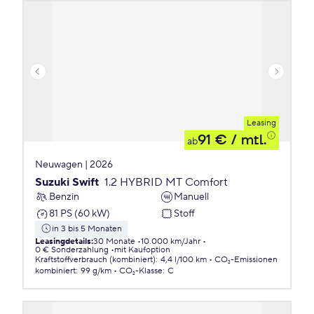
Leasing
91 €
/ mtl.
ab
Neuwagen | 2026
Suzuki Swift
1.2 HYBRID MT Comfort
Benzin
Manuell
81 PS (60 kW)
Stoff
in 3 bis 5 Monaten
Leasingdetails
:
30 Monate
10.000 km/Jahr
0 € Sonderzahlung
mit Kaufoption
Kraftstoffverbrauch (kombiniert)
:
4,4 l/100 km
CO₂-Emissionen
kombiniert
:
99 g/km
CO₂-Klasse
:
C