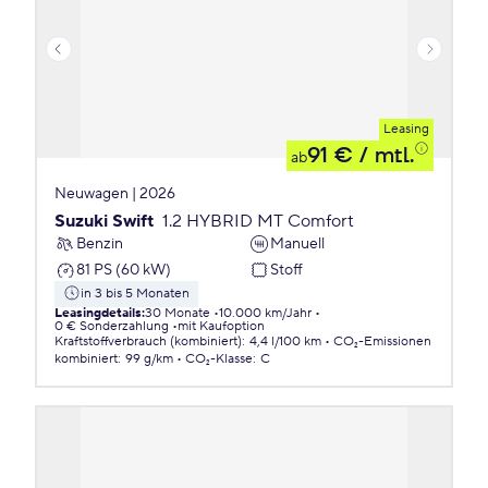
Leasing
91 €
/ mtl.
ab
Neuwagen | 2026
Suzuki Swift
1.2 HYBRID MT Comfort
Benzin
Manuell
81 PS (60 kW)
Stoff
in 3 bis 5 Monaten
Leasingdetails
:
30 Monate
10.000 km/Jahr
0 € Sonderzahlung
mit Kaufoption
Kraftstoffverbrauch (kombiniert)
:
4,4 l/100 km
CO₂-Emissionen
kombiniert
:
99 g/km
CO₂-Klasse
:
C