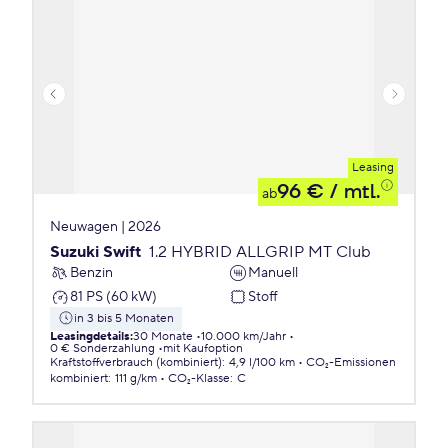
Leasing
96 €
/ mtl.
ab
Neuwagen | 2026
Suzuki Swift
1.2 HYBRID ALLGRIP MT Club
Benzin
Manuell
81 PS (60 kW)
Stoff
in 3 bis 5 Monaten
Leasingdetails
:
30 Monate
10.000 km/Jahr
0 € Sonderzahlung
mit Kaufoption
Kraftstoffverbrauch (kombiniert)
:
4,9 l/100 km
CO₂-Emissionen
kombiniert
:
111 g/km
CO₂-Klasse
:
C