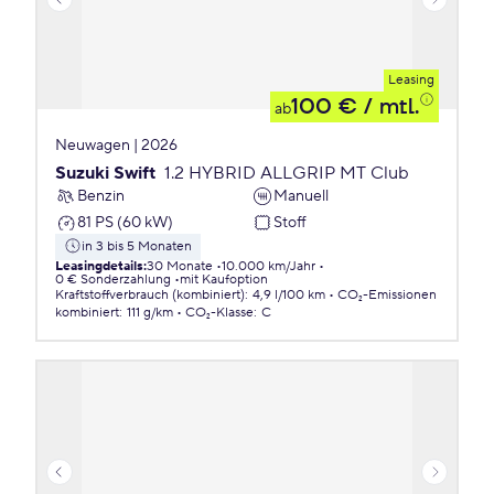
Leasing
100 €
/ mtl.
ab
Neuwagen | 2026
Suzuki Swift
1.2 HYBRID ALLGRIP MT Club
Benzin
Manuell
81 PS (60 kW)
Stoff
in 3 bis 5 Monaten
Leasingdetails
:
30 Monate
10.000 km/Jahr
0 € Sonderzahlung
mit Kaufoption
Kraftstoffverbrauch (kombiniert)
:
4,9 l/100 km
CO₂-Emissionen
kombiniert
:
111 g/km
CO₂-Klasse
:
C