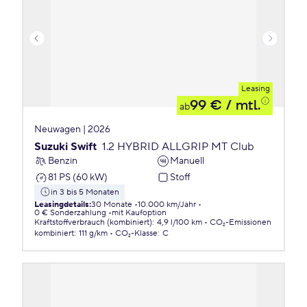
Leasing
99 €
/ mtl.
ab
Neuwagen | 2026
Suzuki Swift
1.2 HYBRID ALLGRIP MT Club
Benzin
Manuell
81 PS (60 kW)
Stoff
in 3 bis 5 Monaten
Leasingdetails
:
30 Monate
10.000 km/Jahr
0 € Sonderzahlung
mit Kaufoption
Kraftstoffverbrauch (kombiniert)
:
4,9 l/100 km
CO₂-Emissionen
kombiniert
:
111 g/km
CO₂-Klasse
:
C