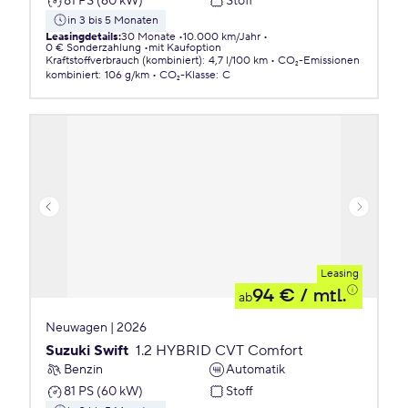
81 PS (60 kW)
Stoff
in 3 bis 5 Monaten
Leasingdetails
:
30 Monate
10.000 km/Jahr
0 € Sonderzahlung
mit Kaufoption
Kraftstoffverbrauch (kombiniert)
:
4,7 l/100 km
CO₂-Emissionen
kombiniert
:
106 g/km
CO₂-Klasse
:
C
Leasing
94 €
/ mtl.
ab
Neuwagen | 2026
Suzuki Swift
1.2 HYBRID CVT Comfort
Benzin
Automatik
81 PS (60 kW)
Stoff