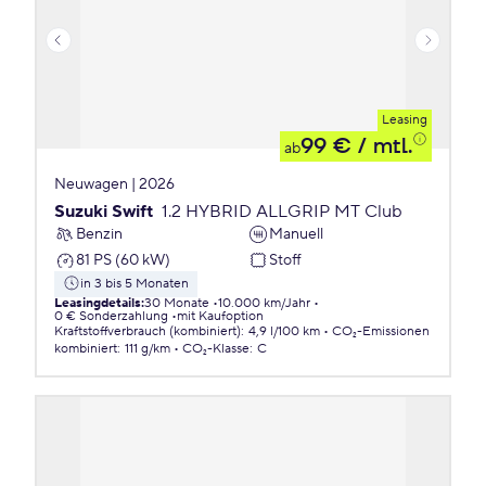
Leasing
99 €
/ mtl.
ab
Neuwagen | 2026
Suzuki Swift
1.2 HYBRID ALLGRIP MT Club
Benzin
Manuell
81 PS (60 kW)
Stoff
in 3 bis 5 Monaten
Leasingdetails
:
30 Monate
10.000 km/Jahr
0 € Sonderzahlung
mit Kaufoption
Kraftstoffverbrauch (kombiniert)
:
4,9 l/100 km
CO₂-Emissionen
kombiniert
:
111 g/km
CO₂-Klasse
:
C