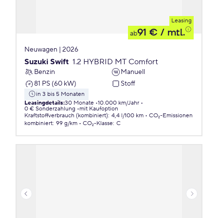
Leasing
91 €
/ mtl.
ab
Neuwagen | 2026
Suzuki Swift
1.2 HYBRID MT Comfort
Benzin
Manuell
81 PS (60 kW)
Stoff
in 3 bis 5 Monaten
Leasingdetails
:
30 Monate
10.000 km/Jahr
0 € Sonderzahlung
mit Kaufoption
Kraftstoffverbrauch (kombiniert)
:
4,4 l/100 km
CO₂-Emissionen
kombiniert
:
99 g/km
CO₂-Klasse
:
C