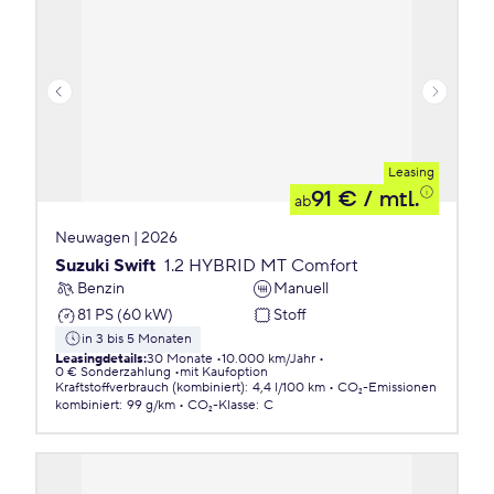
Leasing
91 €
/ mtl.
ab
Neuwagen | 2026
Suzuki Swift
1.2 HYBRID MT Comfort
Benzin
Manuell
81 PS (60 kW)
Stoff
in 3 bis 5 Monaten
Leasingdetails
:
30 Monate
10.000 km/Jahr
0 € Sonderzahlung
mit Kaufoption
Kraftstoffverbrauch (kombiniert)
:
4,4 l/100 km
CO₂-Emissionen
kombiniert
:
99 g/km
CO₂-Klasse
:
C