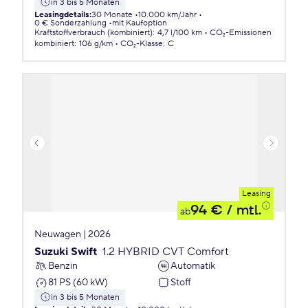
in 3 bis 5 Monaten
Leasingdetails
:
30 Monate
10.000 km/Jahr
0 € Sonderzahlung
mit Kaufoption
Kraftstoffverbrauch (kombiniert)
:
4,7 l/100 km
CO₂-Emissionen
kombiniert
:
106 g/km
CO₂-Klasse
:
C
Leasing
94 €
/ mtl.
ab
Neuwagen | 2026
Suzuki Swift
1.2 HYBRID CVT Comfort
Benzin
Automatik
81 PS (60 kW)
Stoff
in 3 bis 5 Monaten