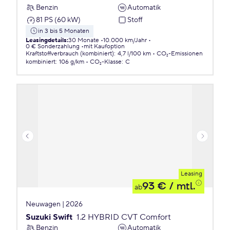
Benzin
Automatik
81 PS (60 kW)
Stoff
in 3 bis 5 Monaten
Leasingdetails
:
30 Monate
10.000 km/Jahr
0 € Sonderzahlung
mit Kaufoption
Kraftstoffverbrauch (kombiniert)
:
4,7 l/100 km
CO₂-Emissionen
kombiniert
:
106 g/km
CO₂-Klasse
:
C
Leasing
93 €
/ mtl.
ab
Neuwagen | 2026
Suzuki Swift
1.2 HYBRID CVT Comfort
Benzin
Automatik