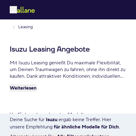
Leasing
Isuzu Leasing Angebote
Mit Isuzu Leasing genießt Du maximale Flexibilität,
um Deinen Traumwagen zu fahren, ohne ihn direkt zu
kaufen. Dank attraktiver Konditionen, individuellen
Laufzeiten und niedrigen monatlichen Raten bietet
Weiterlesen
Isuzu Leasing eine praktische und beliebte Lösung
für Autofahrer, die Wert auf Freiheit und finanzielle
Planbarkeit legen. Wähle aus einer großen Vielfalt
verfügbarer Isuzu Leasing-Modelle bereits ab - €
Verfügbare Isuzu Leasing Modelle
monatlich für Privat und Gewerbekunden.
Deine Suche für
Isuzu
ergab keine Treffer. Hier
7612 Angebote für Deine Suche
unsere Empfehlung
für ähnliche Modelle für Dich
.