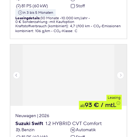
81 PS (60 kW)
Stoff
in 3 bis 5 Monaten
Leasingdetails
:
30 Monate
10.000 km/Jahr
0 € Sonderzahlung
mit Kaufoption
Kraftstoffverbrauch (kombiniert)
:
4,7 l/100 km
CO₂-Emissionen
kombiniert
:
106 g/km
CO₂-Klasse
:
C
Leasing
93 €
/ mtl.
ab
Neuwagen | 2026
Suzuki Swift
1.2 HYBRID CVT Comfort
Benzin
Automatik