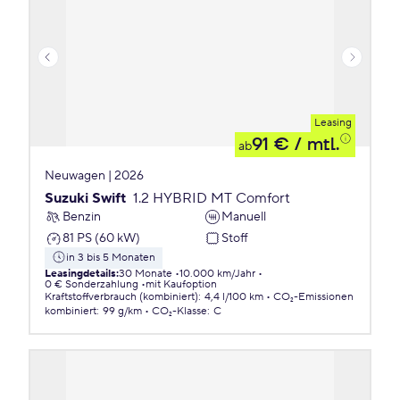
Leasing
91 €
/ mtl.
ab
Neuwagen | 2026
Suzuki Swift
1.2 HYBRID MT Comfort
Benzin
Manuell
81 PS (60 kW)
Stoff
in 3 bis 5 Monaten
Leasingdetails
:
30 Monate
10.000 km/Jahr
0 € Sonderzahlung
mit Kaufoption
Kraftstoffverbrauch (kombiniert)
:
4,4 l/100 km
CO₂-Emissionen
kombiniert
:
99 g/km
CO₂-Klasse
:
C