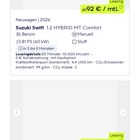
Leasing
92 €
/ mtl.
ab
Neuwagen | 2026
Suzuki Swift
1.2 HYBRID MT Comfort
Benzin
Manuell
81 PS (60 kW)
Stoff
in 3 bis 5 Monaten
Leasingdetails
:
30 Monate
10.000 km/Jahr
0 € Sonderzahlung
mit Kaufoption
Kraftstoffverbrauch (kombiniert)
:
4,4 l/100 km
CO₂-Emissionen
kombiniert
:
99 g/km
CO₂-Klasse
:
C
Leasing