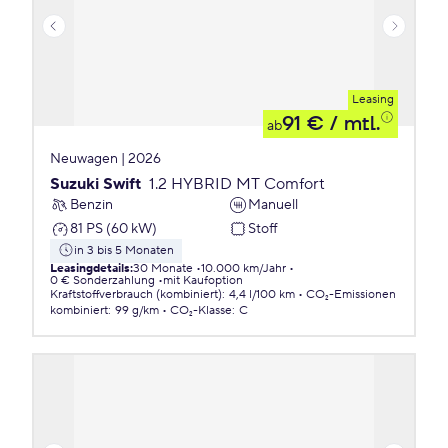
Leasing
91 €
/ mtl.
ab
Neuwagen | 2026
Suzuki Swift
1.2 HYBRID MT Comfort
Benzin
Manuell
81 PS (60 kW)
Stoff
in 3 bis 5 Monaten
Leasingdetails
:
30 Monate
10.000 km/Jahr
0 € Sonderzahlung
mit Kaufoption
Kraftstoffverbrauch (kombiniert)
:
4,4 l/100 km
CO₂-Emissionen
kombiniert
:
99 g/km
CO₂-Klasse
:
C