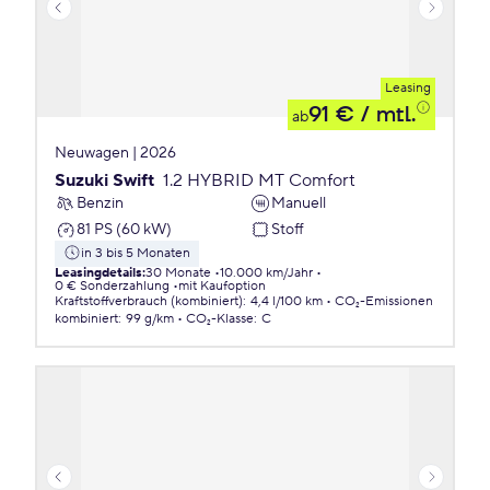
Leasing
91 €
/ mtl.
ab
Neuwagen | 2026
Suzuki Swift
1.2 HYBRID MT Comfort
Benzin
Manuell
81 PS (60 kW)
Stoff
in 3 bis 5 Monaten
Leasingdetails
:
30 Monate
10.000 km/Jahr
0 € Sonderzahlung
mit Kaufoption
Kraftstoffverbrauch (kombiniert)
:
4,4 l/100 km
CO₂-Emissionen
kombiniert
:
99 g/km
CO₂-Klasse
:
C