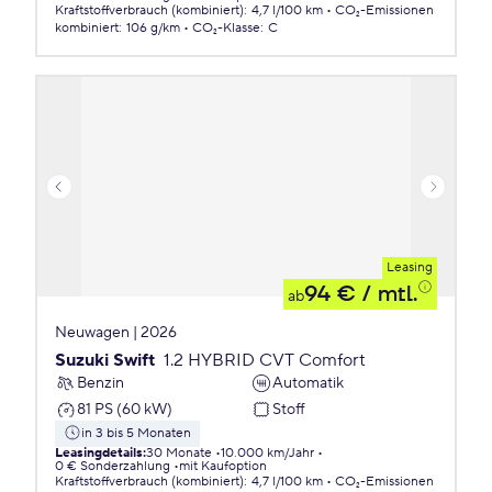
Kraftstoffverbrauch (kombiniert)
:
4,7 l/100 km
CO₂-Emissionen
kombiniert
:
106 g/km
CO₂-Klasse
:
C
Leasing
94 €
/ mtl.
ab
Neuwagen | 2026
Suzuki Swift
1.2 HYBRID CVT Comfort
Benzin
Automatik
81 PS (60 kW)
Stoff
in 3 bis 5 Monaten
Leasingdetails
:
30 Monate
10.000 km/Jahr
0 € Sonderzahlung
mit Kaufoption
Kraftstoffverbrauch (kombiniert)
:
4,7 l/100 km
CO₂-Emissionen