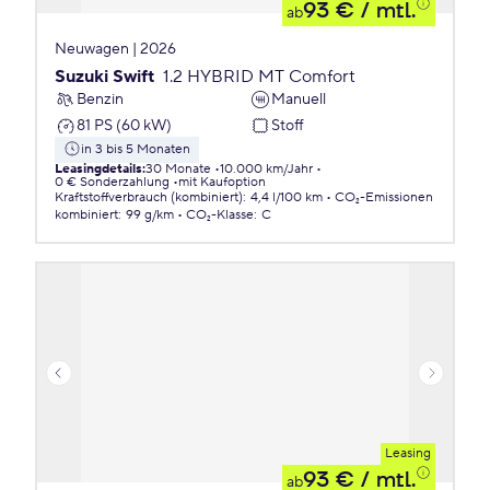
93 €
/ mtl.
ab
Neuwagen | 2026
Suzuki Swift
1.2 HYBRID MT Comfort
Benzin
Manuell
81 PS (60 kW)
Stoff
in 3 bis 5 Monaten
Leasingdetails
:
30 Monate
10.000 km/Jahr
0 € Sonderzahlung
mit Kaufoption
Kraftstoffverbrauch (kombiniert)
:
4,4 l/100 km
CO₂-Emissionen
kombiniert
:
99 g/km
CO₂-Klasse
:
C
Leasing
93 €
/ mtl.
ab