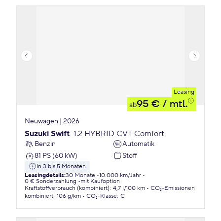
Leasing
95 €
/ mtl.
ab
Neuwagen | 2026
Suzuki Swift
1.2 HYBRID CVT Comfort
Benzin
Automatik
81 PS (60 kW)
Stoff
in 3 bis 5 Monaten
Leasingdetails
:
30 Monate
10.000 km/Jahr
0 € Sonderzahlung
mit Kaufoption
Kraftstoffverbrauch (kombiniert)
:
4,7 l/100 km
CO₂-Emissionen
kombiniert
:
106 g/km
CO₂-Klasse
:
C