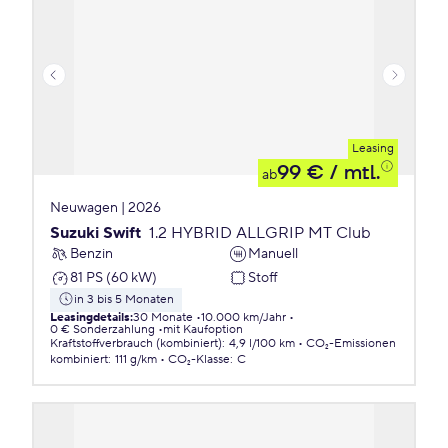
Leasing
99 €
/ mtl.
ab
Neuwagen | 2026
Suzuki Swift
1.2 HYBRID ALLGRIP MT Club
Benzin
Manuell
81 PS (60 kW)
Stoff
in 3 bis 5 Monaten
Leasingdetails
:
30 Monate
10.000 km/Jahr
0 € Sonderzahlung
mit Kaufoption
Kraftstoffverbrauch (kombiniert)
:
4,9 l/100 km
CO₂-Emissionen
kombiniert
:
111 g/km
CO₂-Klasse
:
C