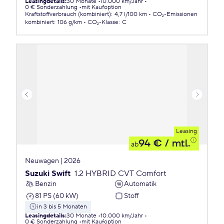
Leasingdetails
:
30 Monate
10.000 km/Jahr
0 € Sonderzahlung
mit Kaufoption
Kraftstoffverbrauch (kombiniert)
:
4,7 l/100 km
CO₂-Emissionen
kombiniert
:
106 g/km
CO₂-Klasse
:
C
Leasing
94 €
/ mtl.
ab
Neuwagen | 2026
Suzuki Swift
1.2 HYBRID CVT Comfort
Benzin
Automatik
81 PS (60 kW)
Stoff
in 3 bis 5 Monaten
Leasingdetails
:
30 Monate
10.000 km/Jahr
0 € Sonderzahlung
mit Kaufoption