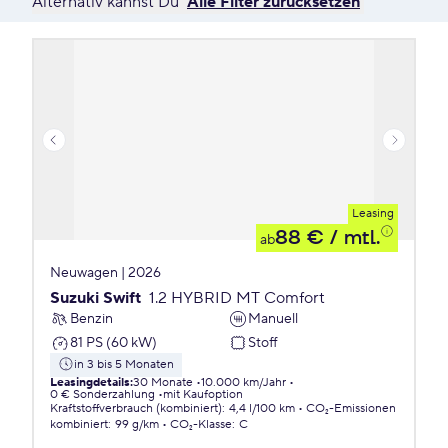
Alternativ kannst Du
Alle Filter zurücksetzen
Leasing
88 €
/ mtl.
ab
Neuwagen | 2026
Suzuki Swift
1.2 HYBRID MT Comfort
Benzin
Manuell
81 PS (60 kW)
Stoff
in 3 bis 5 Monaten
Leasingdetails
:
30 Monate
10.000 km/Jahr
0 € Sonderzahlung
mit Kaufoption
Kraftstoffverbrauch (kombiniert)
:
4,4 l/100 km
CO₂-Emissionen
kombiniert
:
99 g/km
CO₂-Klasse
:
C