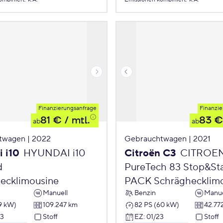
Finanzierungsanfrage
Finanzie
81 €
/ mtl.
83 €
ab
ab
twagen | 2022
Gebrauchtwagen | 2021
 i10
HYUNDAI i10
Citroën C3
CITROE
d
PureTech 83 Stop&St
ecklimousine
PACK Schräghecklim
Manuell
Benzin
Manue
9 kW)
109.247 km
82 PS (60 kW)
42.77
23
Stoff
EZ
:
01/23
Stoff