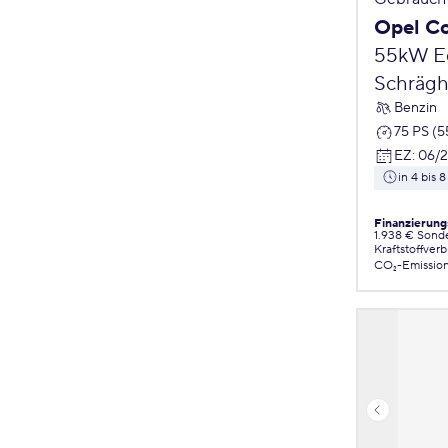
Opel C
55kW Ed
Schrägh
Benzin
75 PS (
EZ
:
06/
in 4 bis
Finanzierung
1.938 € Sond
Kraftstoffver
CO₂-Emissio