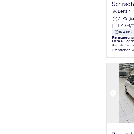
Schrägh
Benzin
71 PS (5
EZ
:
04/
in 4 bis
Finanzierung
1.874 € Sond
Kraftstoffver
Emissionen
k
Gebrauch