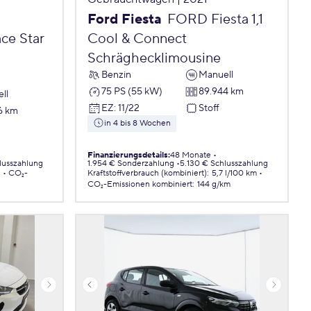
Ford Fiesta
FORD Fiesta 1,1
ce Star
Cool & Connect
Schräghecklimousine
Benzin
Manuell
75 PS (55 kW)
89.944 km
ll
EZ
:
11/22
Stoff
6 km
in 4 bis 8 Wochen
Finanzierungsdetails
:
48 Monate
lusszahlung
1.954 € Sonderzahlung
5.130 € Schlusszahlung
.
CO₂-
Kraftstoffverbrauch (kombiniert)
:
5,7 l/100 km
CO₂-Emissionen
kombiniert
:
144 g/km