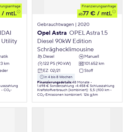
rungsanfrage
Finanzierungsanfrage
/ mtl.
77 €
/ mtl.
ab
Gebrauchtwagen | 2020
DAI
Opel Astra
OPEL Astra 1.5
Utility
Diesel 90kW Edition
Schräghecklimousine
atik
Diesel
Manuell
23 km
122 PS (90 kW)
101.652 km
Leder
EZ
:
02/21
Stoff
in 4 bis 8 Wochen
Finanzierungsdetails
:
48 Monate
lusszahlung
1.698 € Sonderzahlung
4.458 € Schlusszahlung
.
CO₂-
Kraftstoffverbrauch (kombiniert)
:
5,5 l/100 km
CO₂-Emissionen
kombiniert
:
126 g/km