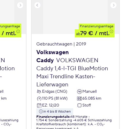
rungsanfrage
Finanzierungsanfrage
/ mtl.
79 €
/ mtl.
ab
Gebrauchtwagen | 2019
Volkswagen
EN
Caddy
VOLKSWAGEN
Motion
Caddy 1,4-l-TGI BlueMotion
-
Maxi Trendline Kasten-
Lieferwagen
ll
Erdgas (CNG)
Manuell
9 km
110 PS (81 kW)
65.085 km
EZ
:
12/20
Stoff
in 4 bis 8 Wochen
Finanzierungsdetails
:
48 Monate
lusszahlung
1.754 € Sonderzahlung
4.605 € Schlusszahlung
.
CO₂-
Kraftstoffverbrauch (kombiniert)
:
k.A.
CO₂-
Emissionen
kombiniert
:
k.A.