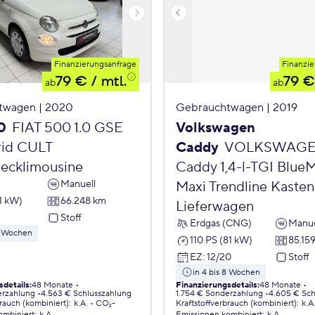
Finanzierungsanfrage
Finanzie
79 €
/ mtl.
79 €
ab
ab
twagen | 2020
Gebrauchtwagen | 2019
0
FIAT 500 1.0 GSE
Volkswagen
id CULT
Caddy
VOLKSWAG
ecklimousine
Caddy 1,4-l-TGI Blue
Manuell
Maxi Trendline Kasten
1 kW)
66.248 km
Lieferwagen
Stoff
Erdgas (CNG)
Manue
 8 Wochen
110 PS (81 kW)
85.15
EZ
:
12/20
Stoff
in 4 bis 8 Wochen
sdetails
:
48 Monate
Finanzierungsdetails
:
48 Monate
erzahlung
4.563 € Schlusszahlung
1.754 € Sonderzahlung
4.605 € Sch
brauch (kombiniert)
:
k.A.
CO₂-
Kraftstoffverbrauch (kombiniert)
:
k.A
ombiniert
:
k.A.
Emissionen
kombiniert
:
k.A.