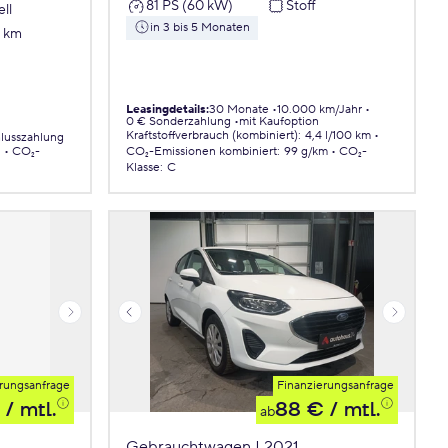
81 PS (60 kW)
Stoff
ll
in 3 bis 5 Monaten
7 km
Leasingdetails
:
30 Monate
10.000 km/Jahr
0 € Sonderzahlung
mit Kaufoption
Kraftstoffverbrauch (kombiniert)
:
4,4 l/100 km
lusszahlung
.
CO₂-
CO₂-Emissionen
kombiniert
:
99 g/km
CO₂-
Klasse
:
C
rungsanfrage
Finanzierungsanfrage
/ mtl.
88 €
/ mtl.
ab
Gebrauchtwagen | 2021