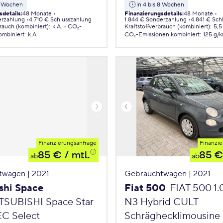
 8 Wochen
in 4 bis 8 Wochen
sdetails
:
48 Monate
Finanzierungsdetails
:
48 Monate
erzahlung
4.710 € Schlusszahlung
1.844 € Sonderzahlung
4.841 € Sch
brauch (kombiniert)
:
k.A.
CO₂-
Kraftstoffverbrauch (kombiniert)
:
5,5
ombiniert
:
k.A.
CO₂-Emissionen
kombiniert
:
125 g/
Finanzierungsanfrage
Finanzie
85 €
/ mtl.
85 €
ab
ab
twagen | 2021
Gebrauchtwagen | 2021
shi Space
Fiat 500
FIAT 500 1
TSUBISHI Space Star
N3 Hybrid CULT
EC Select
Schräghecklimousine