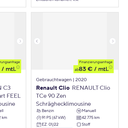
rungsanfrage
Finanzierungsanfrage
/ mtl.
83 €
/ mtl.
ab
Gebrauchtwagen | 2020
N C3
Renault Clio
RENAULT Clio
art FEEL
TCe 90 Zen
ousine
Schräghecklimousine
ll
Benzin
Manuell
2 km
91 PS (67 kW)
42.775 km
EZ
:
01/22
Stoff