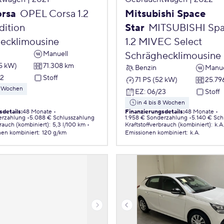
orsa
OPEL Corsa 1.2
Mitsubishi Space
ition
Star
MITSUBISHI Spa
ecklimousine
1.2 MIVEC Select
Manuell
Schräghecklimousine
55 kW)
71.308 km
Benzin
Manue
22
Stoff
71 PS (52 kW)
25.79
 8 Wochen
EZ
:
06/23
Stoff
in 4 bis 8 Wochen
sdetails
:
48 Monate
Finanzierungsdetails
:
48 Monate
erzahlung
5.088 € Schlusszahlung
1.958 € Sonderzahlung
5.140 € Sch
brauch (kombiniert)
:
5,3 l/100 km
Kraftstoffverbrauch (kombiniert)
:
k.A
nen
kombiniert
:
120 g/km
Emissionen
kombiniert
:
k.A.