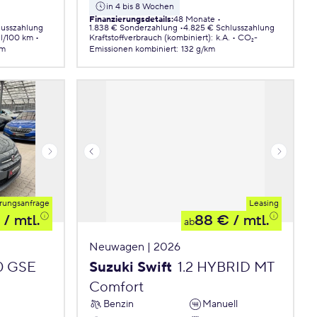
in 4 bis 8 Wochen
Finanzierungsdetails
:
48 Monate
lusszahlung
1.838 € Sonderzahlung
4.825 € Schlusszahlung
 l/100 km
Kraftstoffverbrauch (kombiniert)
:
k.A.
CO₂-
km
Emissionen
kombiniert
:
132 g/km
rungsanfrage
Leasing
/ mtl.
88 €
/ mtl.
ab
Neuwagen | 2026
.0 GSE
Suzuki Swift
1.2 HYBRID MT
Comfort
Benzin
Manuell