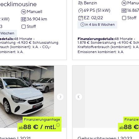
Benzin
Manue
ecklimousine
69 PS (51 kW)
16.86
Manuell
EZ
:
02/22
Stoff
2 kW)
36.904 km
in 4 bis 8 Wochen
23
Stoff
 8 Wochen
sdetails
:
48 Monate
Finanzierungsdetails
:
48 Monate
erzahlung
4.920 € Schlusszahlung
1.878 € Sonderzahlung
4.930 € Sch
brauch (kombiniert)
:
k.A.
CO₂-
Kraftstoffverbrauch (kombiniert)
:
k.A
ombiniert
:
k.A.
Emissionen
kombiniert
:
k.A.
Finanzierungsanfrage
Finanzie
88 €
/ mtl.
88 €
ab
ab
twagen | 2021
Gebrauchtwagen | 2022