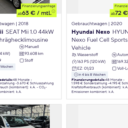
Finanzierungsanfrage
Finanzie
63 €
/ mtl.
72 €
ab
ab
twagen | 2018
Gebrauchtwagen | 2020
ii
SEAT Mii 1.0 44kW
Hyundai Nexo
HYUN
chräghecklimousine
Nexo Fuel Cell Sports 
Manuell
Vehicle
44 kW)
93.608 km
Wasserstoff
Autom
9
Stoff
163 PS (120 kW)
169.3
 8 Wochen
EZ
:
01/23
Voll-
in 4 bis 8 Wochen
sdetails
:
48 Monate
Finanzierungsdetails
:
48 Monate
erzahlung
3.670 € Schlusszahlung
1.598 € Sonderzahlung
4.195 € Sch
brauch (kombiniert)
:
k.A.
CO₂-
Kraftstoffverbrauch (kombiniert)
:
k.A
ombiniert
:
k.A.
Emissionen
kombiniert
:
k.A.