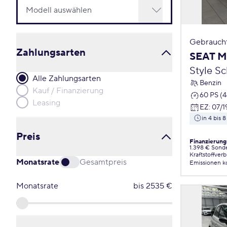
Gebrauch
Zahlungsarten
SEAT M
Style S
Alle Zahlungsarten
Benzin
Kauf / Finanzierung
60 PS (
Leasing
EZ
:
07/1
in 4 bis
Preis
Finanzierung
1.398 € Sond
Kraftstoffver
Monatsrate
Gesamtpreis
Emissionen
k
Monatsrate
bis
2535
€