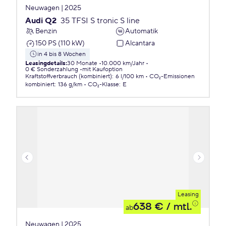
Neuwagen | 2025
Audi Q2
35 TFSI S tronic S line
Benzin
Automatik
150 PS (110 kW)
Alcantara
in 4 bis 8 Wochen
Leasingdetails
:
30 Monate
10.000 km/Jahr
0 € Sonderzahlung
mit Kaufoption
Kraftstoffverbrauch (kombiniert)
:
6 l/100 km
CO₂-Emissionen
kombiniert
:
136 g/km
CO₂-Klasse
:
E
Leasing
638 €
/ mtl.
ab
Neuwagen | 2025