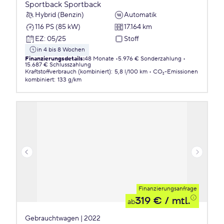
Sportback Sportback
Hybrid (Benzin)
Automatik
116 PS (85 kW)
17.164 km
EZ
:
05/25
Stoff
in 4 bis 8 Wochen
Finanzierungsdetails
:
48 Monate
5.976 € Sonderzahlung
15.687 € Schlusszahlung
Kraftstoffverbrauch (kombiniert)
:
5,8 l/100 km
CO₂-Emissionen
kombiniert
:
133 g/km
Finanzierungsanfrage
319 €
/ mtl.
ab
Gebrauchtwagen | 2022