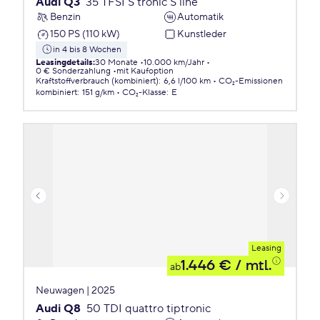
Audi Q3
35 TFSI S tronic S line
Benzin
Automatik
150 PS (110 kW)
Kunstleder
in 4 bis 8 Wochen
Leasingdetails
:
30 Monate
10.000 km/Jahr
0 € Sonderzahlung
mit Kaufoption
Kraftstoffverbrauch (kombiniert)
:
6,6 l/100 km
CO₂-Emissionen
kombiniert
:
151 g/km
CO₂-Klasse
:
E
Leasing
1.446 €
/ mtl.
ab
Neuwagen | 2025
Audi Q8
50 TDI quattro tiptronic