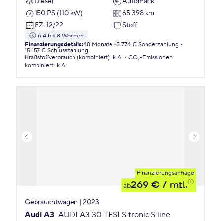
Diesel
Automatik
150 PS (110 kW)
65.398 km
EZ
:
12/22
Stoff
in 4 bis 8 Wochen
Finanzierungsdetails
:
48 Monate
5.774 € Sonderzahlung
15.157 € Schlusszahlung
Kraftstoffverbrauch (kombiniert)
:
k.A.
CO₂-Emissionen
kombiniert
:
k.A.
Finanzierungsanfrage
269 €
/ mtl.
ab
Gebrauchtwagen | 2023
Audi A3
AUDI A3 30 TFSI S tronic S line