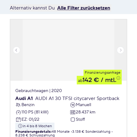
Alternativ kannst Du
Alle Filter zurücksetzen
Finanzierungsanfrage
142 €
/ mtl.
ab
Gebrauchtwagen | 2020
Audi A1
AUDI A1 30 TFSI citycarver Sportback
Benzin
Manuell
110 PS (81 kW)
28.437 km
EZ
:
01/22
Stoff
in 4 bis 8 Wochen
Finanzierungsdetails
:
48 Monate
3.138 € Sonderzahlung
8.238 € Schlusszahlung