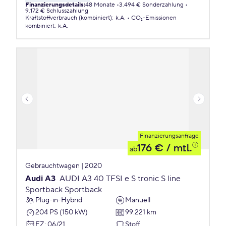
Finanzierungsdetails
:
48 Monate
3.494 € Sonderzahlung
9.172 € Schlusszahlung
Kraftstoffverbrauch (kombiniert)
:
k.A.
CO₂-Emissionen
kombiniert
:
k.A.
Finanzierungsanfrage
176 €
/ mtl.
ab
Gebrauchtwagen | 2020
Audi A3
AUDI A3 40 TFSI e S tronic S line
Sportback Sportback
Plug-in-Hybrid
Manuell
204 PS (150 kW)
99.221 km
EZ
:
06/21
Stoff