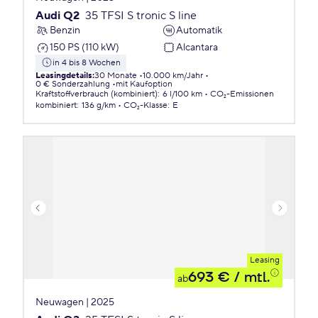
Audi Q2
35 TFSI S tronic S line
Benzin
Automatik
150 PS (110 kW)
Alcantara
in 4 bis 8 Wochen
Leasingdetails
:
30 Monate
10.000 km/Jahr
0 € Sonderzahlung
mit Kaufoption
Kraftstoffverbrauch (kombiniert)
:
6 l/100 km
CO₂-Emissionen
kombiniert
:
136 g/km
CO₂-Klasse
:
E
Leasing
693 €
/ mtl.
ab
Neuwagen | 2025