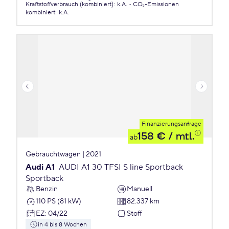
Kraftstoffverbrauch (kombiniert)
:
k.A.
CO₂-Emissionen
kombiniert
:
k.A.
Finanzierungsanfrage
158 €
/ mtl.
ab
Gebrauchtwagen | 2021
Audi A1
AUDI A1 30 TFSI S line Sportback
Sportback
Benzin
Manuell
110 PS (81 kW)
82.337 km
EZ
:
04/22
Stoff
in 4 bis 8 Wochen