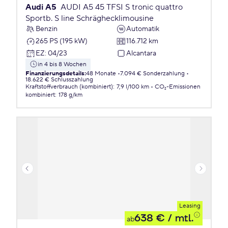
Audi A5
AUDI A5 45 TFSI S tronic quattro
Sportb. S line Schräghecklimousine
Benzin
Automatik
265 PS (195 kW)
116.712 km
EZ
:
04/23
Alcantara
in 4 bis 8 Wochen
Finanzierungsdetails
:
48 Monate
7.094 € Sonderzahlung
18.622 € Schlusszahlung
Kraftstoffverbrauch (kombiniert)
:
7,9 l/100 km
CO₂-Emissionen
kombiniert
:
178 g/km
Leasing
638 €
/ mtl.
ab