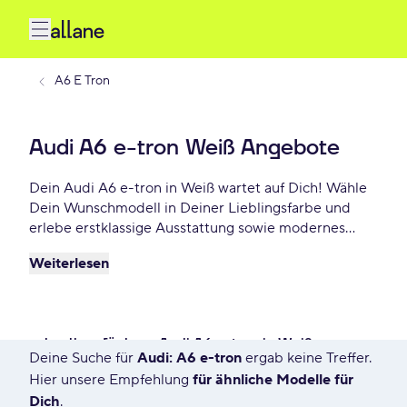
A6 E Tron
Audi A6 e-tron Weiß Angebote
Dein Audi A6 e-tron in Weiß wartet auf Dich! Wähle
Dein Wunschmodell in Deiner Lieblingsfarbe und
erlebe erstklassige Ausstattung sowie modernes
Design. Profitiere von flexiblen Leasing- und
Weiterlesen
Finanzierungsoptionen und fahre Dein Audi A6 e-
tron Weiß schon ab - €/mtl.!
schnell verfügbare Audi A6 e-tron in Weiß
Deine Suche für
Audi: A6 e-tron
ergab keine Treffer.
11 Angebote für Deine Suche
Hier unsere Empfehlung
für ähnliche Modelle für
Dich
.