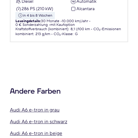
Diesel
Automatik
286 PS (210 kW)
Alcantara
in 4 bis 8 Wochen
Leasingdetails
:
30 Monate
10.000 km/Jahr
0 € Sonderzahlung
mit Kaufoption
Kraftstoffverbrauch (kombiniert)
:
8,1 l/100 km
CO₂-Emissionen
kombiniert
:
213 g/km
CO₂-Klasse
:
G
Andere Farben
Audi A6 e-tron in grau
Audi A6 e-tron in schwarz
Audi A6 e-tron in beige