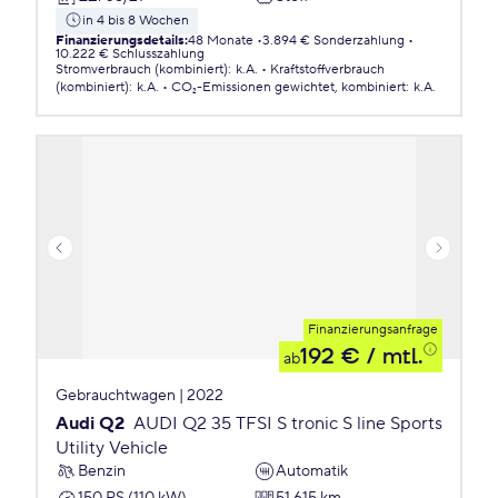
in 4 bis 8 Wochen
Finanzierungsdetails
:
48 Monate
3.894 € Sonderzahlung
10.222 € Schlusszahlung
Stromverbrauch (kombiniert)
:
k.A.
Kraftstoffverbrauch
(kombiniert)
:
k.A.
CO₂-Emissionen
gewichtet, kombiniert
:
k.A.
Finanzierungsanfrage
192 €
/ mtl.
ab
Gebrauchtwagen | 2022
Audi Q2
AUDI Q2 35 TFSI S tronic S line Sports
Utility Vehicle
Benzin
Automatik
150 PS (110 kW)
51.615 km