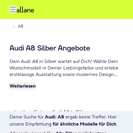
A8
Audi A8 Silber Angebote
Dein Audi A8 in Silber wartet auf Dich! Wähle Dein
Wunschmodell in Deiner Lieblingsfarbe und erlebe
erstklassige Ausstattung sowie modernes Design.
Profitiere von flexiblen Leasing- und
Weiterlesen
Finanzierungsoptionen und fahre Dein Audi A8 Silber
schon ab - €/mtl.!
schnell verfügbare Audi A8 in Silber
Deine Suche für
Audi: A8
ergab keine Treffer. Hier
1 Angebot für Deine Suche
unsere Empfehlung
für ähnliche Modelle für Dich
.