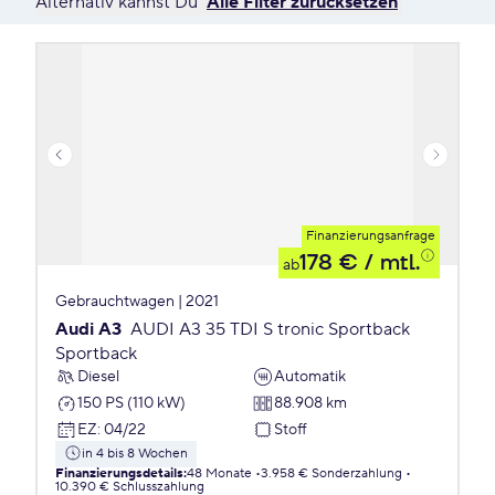
Alternativ kannst Du
Alle Filter zurücksetzen
Finanzierungsanfrage
178 €
/ mtl.
ab
Gebrauchtwagen | 2021
Audi A3
AUDI A3 35 TDI S tronic Sportback
Sportback
Diesel
Automatik
150 PS (110 kW)
88.908 km
EZ
:
04/22
Stoff
in 4 bis 8 Wochen
Finanzierungsdetails
:
48 Monate
3.958 € Sonderzahlung
10.390 € Schlusszahlung