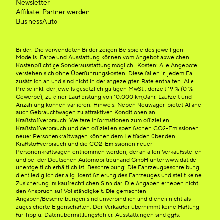
Newsletter
Affiliate-Partner werden
BusinessAuto
Bilder: Die verwendeten Bilder zeigen Beispiele des jeweiligen
Modells. Farbe und Ausstattung können vom Angebot abweichen.
Kostenpflichtige Sonderausstattung möglich. Kosten: Alle Angebote
verstehen sich ohne Überführungskosten. Diese fallen in jedem Fall
zusätzlich an und sind nicht in der angezeigten Rate enthalten. Alle
Preise inkl. der jeweils gesetzlich gültigen MwSt., derzeit 19 % (0 %
Gewerbe), zu einer Laufleistung von 10.000 km/Jahr. Laufzeit und
Anzahlung können variieren. Hinweis: Neben Neuwagen bietet Allane
auch Gebrauchtwagen zu attraktiven Konditionen an.
Kraftstoffverbrauch: Weitere Informationen zum offiziellen
Kraftstoffverbrauch und den offiziellen spezifischen CO2-Emissionen
neuer Personenkraftwagen können dem Leitfaden über den
Kraftstoffverbrauch und die CO2-Emissionen neuer
Personenkraftwagen entnommen werden, der an allen Verkaufsstellen
und bei der Deutschen Automobiltreuhand GmbH unter www.dat.de
unentgeltlich erhältlich ist. Beschreibung: Die Fahrzeugbeschreibung
dient lediglich der allg. Identifizierung des Fahrzeuges und stellt keine
Zusicherung im kaufrechtlichen Sinn dar. Die Angaben erheben nicht
den Anspruch auf Vollständigkeit. Die gemachten
Angaben/Beschreibungen sind unverbindlich und dienen nicht als
zugesicherte Eigenschaften. Der Verkäufer übernimmt keine Haftung
für Tipp u. Datenübermittlungsfehler. Ausstattungen sind ggfs.