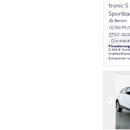
tronic S
Sportba
Benzin
150 PS (
EZ
:
02/
in 4 bis
Finanzierung
5.444 € Sond
Kraftstoffver
Emissionen
k