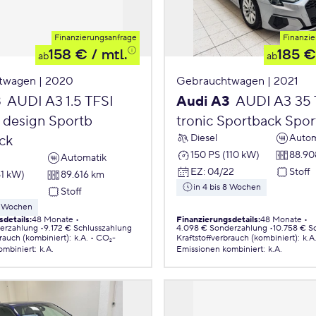
Finanzierungsanfrage
Finanzie
158 €
/ mtl.
185 €
ab
ab
twagen | 2020
Gebrauchtwagen | 2021
3
AUDI A3 1.5 TFSI
Audi A3
AUDI A3 35 
. design Sportb
tronic Sportback Spo
Diesel
Autom
ck
150 PS (110 kW)
88.90
Automatik
EZ
:
04/22
Stoff
81 kW)
89.616 km
in 4 bis 8 Wochen
Stoff
 8 Wochen
sdetails
:
48 Monate
Finanzierungsdetails
:
48 Monate
erzahlung
9.172 € Schlusszahlung
4.098 € Sonderzahlung
10.758 € S
brauch (kombiniert)
:
k.A.
CO₂-
Kraftstoffverbrauch (kombiniert)
:
k.A
ombiniert
:
k.A.
Emissionen
kombiniert
:
k.A.