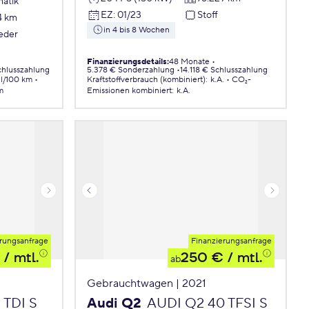
atik
EZ
:
01/23
Stoff
4 km
in 4 bis 8 Wochen
Leder
Finanzierungsdetails
:
48 Monate
chlusszahlung
5.378 € Sonderzahlung
14.118 € Schlusszahlung
 l/100 km
Kraftstoffverbrauch (kombiniert)
:
k.A.
CO₂-
m
Emissionen
kombiniert
:
k.A.
rungsanfrage
Finanzierungsanfrage
/ mtl.
250 €
/ mtl.
ab
Gebrauchtwagen | 2021
 TDI S
Audi Q2
AUDI Q2 40 TFSI S