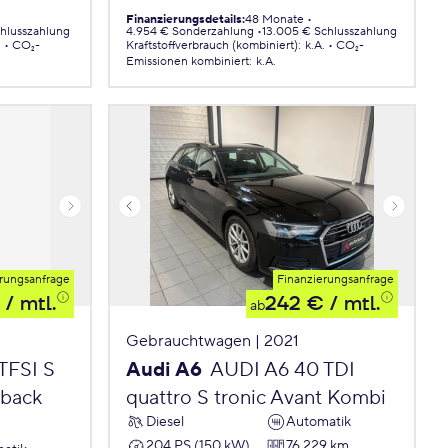
Finanzierungsdetails
:
48 Monate
chlusszahlung
4.954 € Sonderzahlung
13.005 € Schlusszahlung
.
CO₂-
Kraftstoffverbrauch (kombiniert)
:
k.A.
CO₂-
Emissionen
kombiniert
:
k.A.
rungsanfrage
Finanzierungsanfrage
/ mtl.
242 €
/ mtl.
ab
Gebrauchtwagen | 2021
TFSI S
Audi A6
AUDI A6 40 TDI
tback
quattro S tronic Avant Kombi
Diesel
Automatik
204 PS (150 kW)
76.229 km