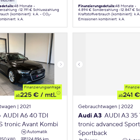
 8 Wochen
sdetails
:
48 Monate
Finanzierungsdetails
:
48 Monate
erzahlung
12.191 € Schlusszahlung
4.894 € Sonderzahlung
12.847 € S
brauch (kombiniert)
:
k.A.
CO₂-
Kraftstoffverbrauch (kombiniert)
:
k.A
ombiniert
:
k.A.
Emissionen
kombiniert
:
k.A.
Finanzierungsanfrage
Finanzie
225 €
/ mtl.
241 €
ab
ab
twagen | 2021
Gebrauchtwagen | 2022
6
AUDI A6 40 TDI
Audi A3
AUDI A3 35 
 S tronic Avant Kombi
tronic advanced Spor
Automatik
Sportback
(150 kW)
124.896 km