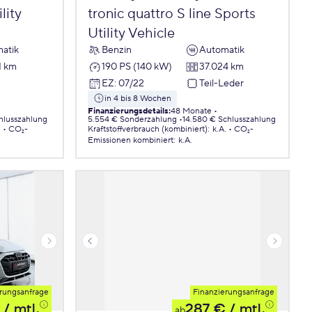
lity
tronic quattro S line Sports
Utility Vehicle
atik
Benzin
Automatik
1 km
190 PS (140 kW)
37.024 km
EZ
:
07/22
Teil-Leder
in 4 bis 8 Wochen
Finanzierungsdetails
:
48 Monate
chlusszahlung
5.554 € Sonderzahlung
14.580 € Schlusszahlung
.
CO₂-
Kraftstoffverbrauch (kombiniert)
:
k.A.
CO₂-
Emissionen
kombiniert
:
k.A.
rungsanfrage
Finanzierungsanfrage
/ mtl.
287 €
/ mtl.
ab