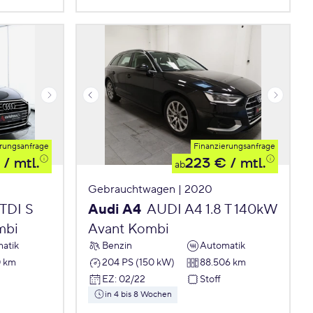
rungsanfrage
Finanzierungsanfrage
/ mtl.
223 €
/ mtl.
ab
Gebrauchtwagen | 2020
TDI S
Audi A4
AUDI A4 1.8 T 140kW
mbi
Avant Kombi
atik
Benzin
Automatik
0 km
204 PS (150 kW)
88.506 km
EZ
:
02/22
Stoff
in 4 bis 8 Wochen