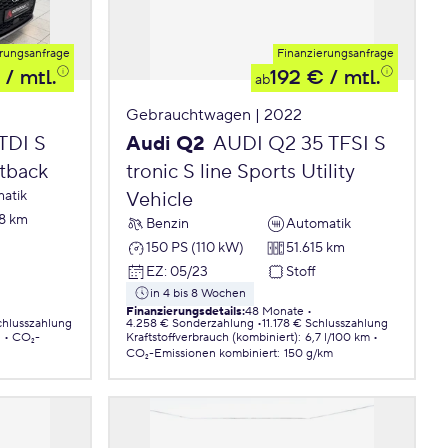
rungsanfrage
Finanzierungsanfrage
/ mtl.
192 €
/ mtl.
ab
Gebrauchtwagen | 2022
TDI S
Audi Q2
AUDI Q2 35 TFSI S
rtback
tronic S line Sports Utility
atik
Vehicle
8 km
Benzin
Automatik
150 PS (110 kW)
51.615 km
EZ
:
05/23
Stoff
in 4 bis 8 Wochen
Finanzierungsdetails
:
48 Monate
chlusszahlung
4.258 € Sonderzahlung
11.178 € Schlusszahlung
.
CO₂-
Kraftstoffverbrauch (kombiniert)
:
6,7 l/100 km
CO₂-Emissionen
kombiniert
:
150 g/km