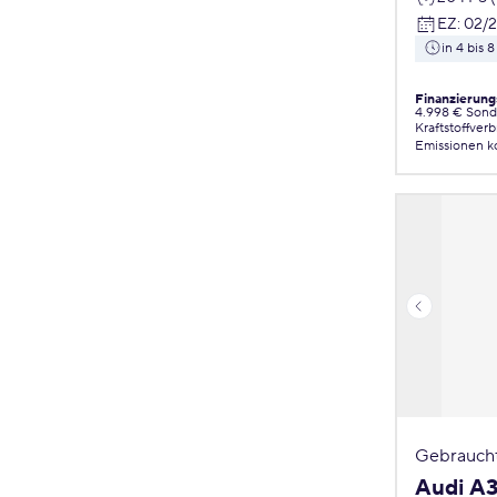
EZ
:
02/
in 4 bis
Finanzierung
4.998 € Sond
Kraftstoffver
Emissionen
k
Gebrauch
Audi A