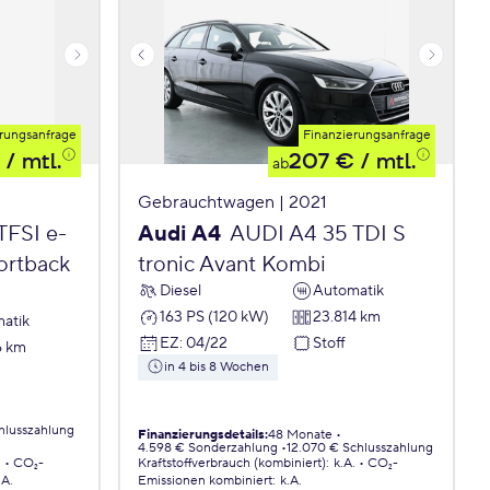
rungsanfrage
Finanzierungsanfrage
/ mtl.
207 €
/ mtl.
ab
Gebrauchtwagen | 2021
TFSI e-
Audi A4
AUDI A4 35 TDI S
portback
tronic Avant Kombi
Diesel
Automatik
163 PS (120 kW)
23.814 km
atik
EZ
:
04/22
Stoff
6 km
in 4 bis 8 Wochen
hlusszahlung
Finanzierungsdetails
:
48 Monate
4.598 € Sonderzahlung
12.070 € Schlusszahlung
.
CO₂-
Kraftstoffverbrauch (kombiniert)
:
k.A.
CO₂-
.A.
Emissionen
kombiniert
:
k.A.