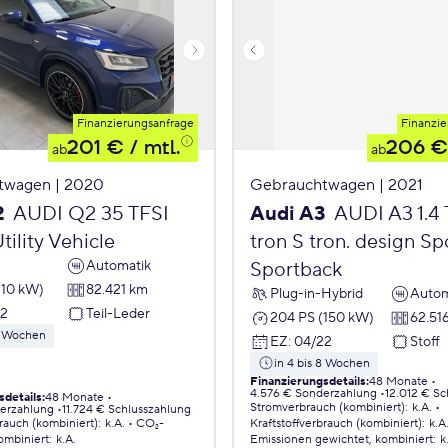
Finanzierungsanfrage
Finanzie
201 €
/ mtl.
206 €
ab
ab
twagen | 2020
Gebrauchtwagen | 2021
2
AUDI Q2 35 TFSI
Audi A3
AUDI A3 1.4 
tility Vehicle
tron S tron. design S
Automatik
Sportback
110 kW)
82.421 km
Plug-in-Hybrid
Autom
22
Teil-Leder
204 PS (150 kW)
62.51
 8 Wochen
EZ
:
04/22
Stoff
in 4 bis 8 Wochen
Finanzierungsdetails
:
48 Monate
4.576 € Sonderzahlung
12.012 € Sc
sdetails
:
48 Monate
Stromverbrauch (kombiniert)
:
k.A.
erzahlung
11.724 € Schlusszahlung
brauch (kombiniert)
:
k.A.
CO₂-
Kraftstoffverbrauch (kombiniert)
:
k.A
ombiniert
:
k.A.
Emissionen
gewichtet, kombiniert
:
k