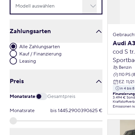
Zahlungsarten
Gebrauch
Audi A
Alle Zahlungsarten
cod S tr
Kauf / Finanzierung
Sportba
Leasing
Benzin
110 PS (
Preis
EZ
:
11/21
in 4 bis
Finanzierung
Monatsrate
Gesamtpreis
3.494 € Sond
Kraftstoffver
Emissionen
k
Monatsrate
bis
1445.2900390625
€