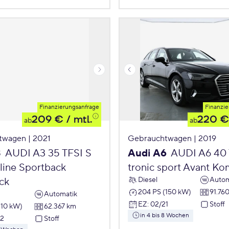
Finanzierungsanfrage
Finanzie
209 €
/ mtl.
220 €
ab
ab
twagen | 2021
Gebrauchtwagen | 2019
3
AUDI A3 35 TFSI S
Audi A6
AUDI A6 40 
 line Sportback
tronic sport Avant Ko
Diesel
Autom
ck
204 PS (150 kW)
91.76
Automatik
EZ
:
02/21
Stoff
110 kW)
62.367 km
in 4 bis 8 Wochen
22
Stoff