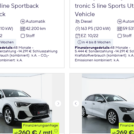
 line Sportback
tronic S line Sports Uti
ck
Vehicle
Automatik
Diesel
Autom
110 kW)
42.200 km
163 PS (120 kW)
59.53
22
Stoff
EZ
:
10/22
Stoff
 8 Wochen
in 4 bis 8 Wochen
sdetails
:
48 Monate
Finanzierungsdetails
:
48 Monate
erzahlung
14.291 € Schlusszahlung
5.444 € Sonderzahlung
14.291 € S
brauch (kombiniert)
:
k.A.
CO₂-
Kraftstoffverbrauch (kombiniert)
:
k.A
ombiniert
:
k.A.
Emissionen
kombiniert
:
k.A.
Finanzierungsanfrage
Finanzie
260 €
/ mtl.
269 €
ab
ab