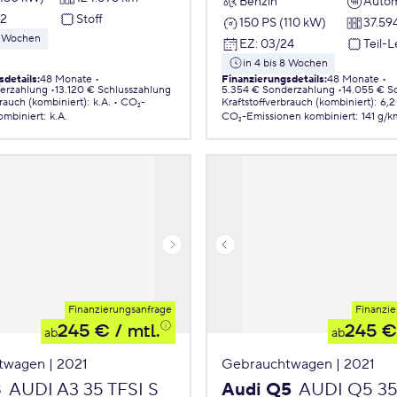
Benzin
Autom
22
Stoff
150 PS (110 kW)
37.59
 8 Wochen
EZ
:
03/24
Teil-
in 4 bis 8 Wochen
sdetails
:
48 Monate
Finanzierungsdetails
:
48 Monate
erzahlung
13.120 € Schlusszahlung
5.354 € Sonderzahlung
14.055 € S
brauch (kombiniert)
:
k.A.
CO₂-
Kraftstoffverbrauch (kombiniert)
:
6,2
ombiniert
:
k.A.
CO₂-Emissionen
kombiniert
:
141 g/k
Finanzierungsanfrage
Finanzie
245 €
/ mtl.
245 €
ab
ab
twagen | 2021
Gebrauchtwagen | 2021
3
AUDI A3 35 TFSI S
Audi Q5
AUDI Q5 35