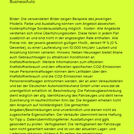
BusinessAuto
Bilder: Die verwendeten Bilder zeigen Beispiele des jeweiligen
Modells. Farbe und Ausstattung können vom Angebot abweichen.
Kostenpflichtige Sonderausstattung möglich. Kosten: Alle Angebote
verstehen sich ohne Überführungskosten. Diese fallen in jedem Fall
zusätzlich an und sind nicht in der angezeigten Rate enthalten. Alle
Preise inkl. der jeweils gesetzlich gültigen MwSt., derzeit 19 % (0 %
Gewerbe), zu einer Laufleistung von 10.000 km/Jahr. Laufzeit und
Anzahlung können variieren. Hinweis: Neben Neuwagen bietet Allane
auch Gebrauchtwagen zu attraktiven Konditionen an.
Kraftstoffverbrauch: Weitere Informationen zum offiziellen
Kraftstoffverbrauch und den offiziellen spezifischen CO2-Emissionen
neuer Personenkraftwagen können dem Leitfaden über den
Kraftstoffverbrauch und die CO2-Emissionen neuer
Personenkraftwagen entnommen werden, der an allen Verkaufsstellen
und bei der Deutschen Automobiltreuhand GmbH unter www.dat.de
unentgeltlich erhältlich ist. Beschreibung: Die Fahrzeugbeschreibung
dient lediglich der allg. Identifizierung des Fahrzeuges und stellt keine
Zusicherung im kaufrechtlichen Sinn dar. Die Angaben erheben nicht
den Anspruch auf Vollständigkeit. Die gemachten
Angaben/Beschreibungen sind unverbindlich und dienen nicht als
zugesicherte Eigenschaften. Der Verkäufer übernimmt keine Haftung
für Tipp u. Datenübermittlungsfehler. Ausstattungen sind ggfs.
gesondert zu prüfen. Verfügbarkeit: Die Verfügbarkeit der Fahrzeuge
kann nicht garantiert werden und ist von der aktuellen Lager- und
Lieferlage abhängig. Widerruf: Es gelten die gesetzlichen