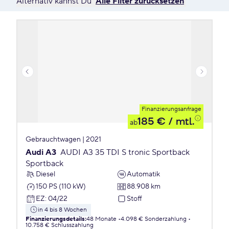
Alternativ kannst Du
Alle Filter zurücksetzen
Finanzierungsanfrage
185 €
/ mtl.
ab
Gebrauchtwagen | 2021
Audi A3
AUDI A3 35 TDI S tronic Sportback
Sportback
Diesel
Automatik
150 PS (110 kW)
88.908 km
EZ
:
04/22
Stoff
in 4 bis 8 Wochen
Finanzierungsdetails
:
48 Monate
4.098 € Sonderzahlung
10.758 € Schlusszahlung