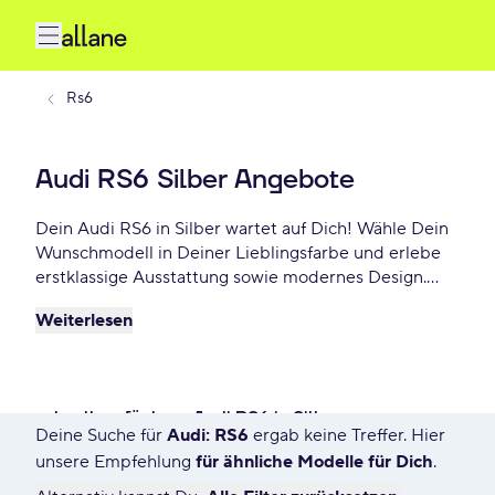
Rs6
Audi RS6 Silber Angebote
Dein Audi RS6 in Silber wartet auf Dich! Wähle Dein
Wunschmodell in Deiner Lieblingsfarbe und erlebe
erstklassige Ausstattung sowie modernes Design.
Profitiere von flexiblen Leasing- und
Weiterlesen
Finanzierungsoptionen und fahre Dein Audi RS6
Silber schon ab - €/mtl.!
schnell verfügbare Audi RS6 in Silber
Deine Suche für
Audi: RS6
ergab keine Treffer. Hier
1 Angebot für Deine Suche
unsere Empfehlung
für ähnliche Modelle für Dich
.