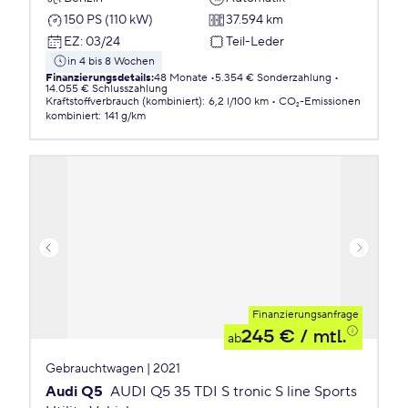
150 PS (110 kW)
37.594 km
EZ
:
03/24
Teil-Leder
in 4 bis 8 Wochen
Finanzierungsdetails
:
48 Monate
5.354 € Sonderzahlung
14.055 € Schlusszahlung
Kraftstoffverbrauch (kombiniert)
:
6,2 l/100 km
CO₂-Emissionen
kombiniert
:
141 g/km
Finanzierungsanfrage
245 €
/ mtl.
ab
Gebrauchtwagen | 2021
Audi Q5
AUDI Q5 35 TDI S tronic S line Sports