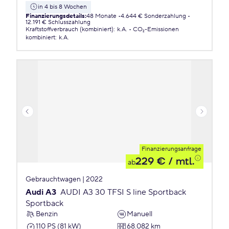
in 4 bis 8 Wochen
Finanzierungsdetails
:
48 Monate
4.644 € Sonderzahlung
12.191 € Schlusszahlung
Kraftstoffverbrauch (kombiniert)
:
k.A.
CO₂-Emissionen
kombiniert
:
k.A.
Finanzierungsanfrage
229 €
/ mtl.
ab
Gebrauchtwagen | 2022
Audi A3
AUDI A3 30 TFSI S line Sportback
Sportback
Benzin
Manuell
110 PS (81 kW)
68.082 km