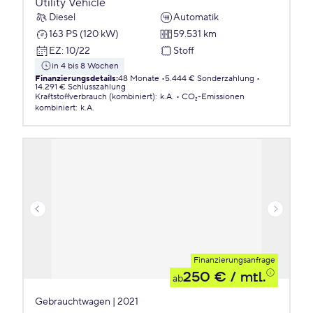
Utility Vehicle
Diesel
Automatik
163 PS (120 kW)
59.531 km
EZ
:
10/22
Stoff
in 4 bis 8 Wochen
Finanzierungsdetails
:
48 Monate
5.444 € Sonderzahlung
14.291 € Schlusszahlung
Kraftstoffverbrauch (kombiniert)
:
k.A.
CO₂-Emissionen
kombiniert
:
k.A.
Finanzierungsanfrage
250 €
/ mtl.
ab
Gebrauchtwagen | 2021