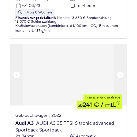
EZ
:
04/23
Teil-Leder
in 4 bis 8 Wochen
Finanzierungsdetails
:
48 Monate
3.650 € Sonderzahlung
12.070 € Schlusszahlung
Kraftstoffverbrauch (kombiniert)
:
6 l/100 km
CO₂-Emissionen
kombiniert
:
137 g/km
Finanzierungsanfrage
241 €
/ mtl.
ab
Gebrauchtwagen | 2022
Audi A3
AUDI A3 35 TFSI S tronic advanced
Sportback Sportback
Benzin
Automatik