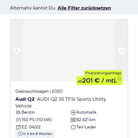
Alternativ kannst Du
Alle Filter zurücksetzen
Finanzierungsanfrage
201 €
/ mtl.
ab
Gebrauchtwagen | 2020
Audi Q2
AUDI Q2 35 TFSI Sports Utility
Vehicle
Benzin
Automatik
150 PS (110 kW)
82.421 km
EZ
:
04/22
Teil-Leder
in 4 bis 8 Wochen