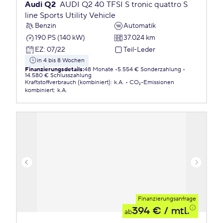
Audi Q2
AUDI Q2 40 TFSI S tronic quattro S
line Sports Utility Vehicle
Benzin
Automatik
190 PS (140 kW)
37.024 km
EZ
:
07/22
Teil-Leder
in 4 bis 8 Wochen
Finanzierungsdetails
:
48 Monate
5.554 € Sonderzahlung
14.580 € Schlusszahlung
Kraftstoffverbrauch (kombiniert)
:
k.A.
CO₂-Emissionen
kombiniert
:
k.A.
Finanzierungsanfrage
394 €
/ mtl.
ab