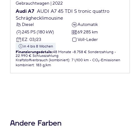
Gebrauchtwagen | 2022
Audi A7
AUDI A7 45 TDI S tronic quattro
Schräghecklimousine
Diesel
Automatik
245 PS (180 kW)
69.285 km
EZ
:
03/23
Voll-Leder
in 4 bis 8 Wochen
Finanzierungsdetails
:
48 Monate
8.758 € Sonderzahlung
22.990 € Schlusszahlung
Kraftstoffverbrauch (kombiniert)
:
7 l/100 km
CO₂-Emissionen
kombiniert
:
183 g/km
Andere Farben