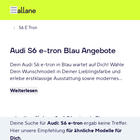
S6 E Tron
Audi S6 e-tron Blau Angebote
Dein Audi S6 e-tron in Blau wartet auf Dich! Wähle
Dein Wunschmodell in Deiner Lieblingsfarbe und
erlebe erstklassige Ausstattung sowie modernes
Design. Profitiere von flexiblen Leasing- und
Weiterlesen
Finanzierungsoptionen und fahre Dein Audi S6 e-
tron Blau schon ab - €/mtl.!
schnell verfügbare Audi S6 e-tron in Blau
Deine Suche für
Audi: S6 e-tron
ergab keine Treffer.
7 Angebote für Deine Suche
Hier unsere Empfehlung
für ähnliche Modelle für
Dich
.