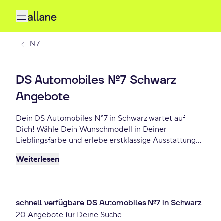
N 7
DS Automobiles N°7 Schwarz
Angebote
Dein DS Automobiles N°7 in Schwarz wartet auf
Dich! Wähle Dein Wunschmodell in Deiner
Lieblingsfarbe und erlebe erstklassige Ausstattung
sowie modernes Design. Profitiere von flexiblen
Weiterlesen
Leasing- und Finanzierungsoptionen und fahre Dein
DS Automobiles N°7 Schwarz schon ab 347 €/mtl.!
schnell verfügbare DS Automobiles N°7 in Schwarz
20 Angebote für Deine Suche