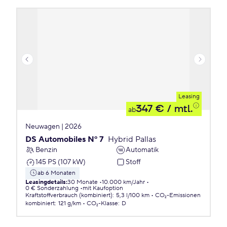
Leasing
347 €
/ mtl.
ab
Neuwagen | 2026
DS Automobiles Nº 7
Hybrid Pallas
Benzin
Automatik
145 PS (107 kW)
Stoff
ab 6 Monaten
Leasingdetails
:
30 Monate
10.000 km/Jahr
0 € Sonderzahlung
mit Kaufoption
Kraftstoffverbrauch (kombiniert)
:
5,3 l/100 km
CO₂-Emissionen
kombiniert
:
121 g/km
CO₂-Klasse
:
D