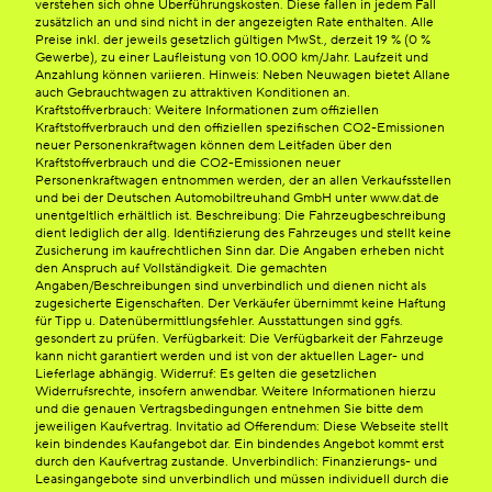
verstehen sich ohne Überführungskosten. Diese fallen in jedem Fall
zusätzlich an und sind nicht in der angezeigten Rate enthalten. Alle
Preise inkl. der jeweils gesetzlich gültigen MwSt., derzeit 19 % (0 %
Gewerbe), zu einer Laufleistung von 10.000 km/Jahr. Laufzeit und
Anzahlung können variieren. Hinweis: Neben Neuwagen bietet Allane
auch Gebrauchtwagen zu attraktiven Konditionen an.
Kraftstoffverbrauch: Weitere Informationen zum offiziellen
Kraftstoffverbrauch und den offiziellen spezifischen CO2-Emissionen
neuer Personenkraftwagen können dem Leitfaden über den
Kraftstoffverbrauch und die CO2-Emissionen neuer
Personenkraftwagen entnommen werden, der an allen Verkaufsstellen
und bei der Deutschen Automobiltreuhand GmbH unter www.dat.de
unentgeltlich erhältlich ist. Beschreibung: Die Fahrzeugbeschreibung
dient lediglich der allg. Identifizierung des Fahrzeuges und stellt keine
Zusicherung im kaufrechtlichen Sinn dar. Die Angaben erheben nicht
den Anspruch auf Vollständigkeit. Die gemachten
Angaben/Beschreibungen sind unverbindlich und dienen nicht als
zugesicherte Eigenschaften. Der Verkäufer übernimmt keine Haftung
für Tipp u. Datenübermittlungsfehler. Ausstattungen sind ggfs.
gesondert zu prüfen. Verfügbarkeit: Die Verfügbarkeit der Fahrzeuge
kann nicht garantiert werden und ist von der aktuellen Lager- und
Lieferlage abhängig. Widerruf: Es gelten die gesetzlichen
Widerrufsrechte, insofern anwendbar. Weitere Informationen hierzu
und die genauen Vertragsbedingungen entnehmen Sie bitte dem
jeweiligen Kaufvertrag. Invitatio ad Offerendum: Diese Webseite stellt
kein bindendes Kaufangebot dar. Ein bindendes Angebot kommt erst
durch den Kaufvertrag zustande. Unverbindlich: Finanzierungs- und
Leasingangebote sind unverbindlich und müssen individuell durch die