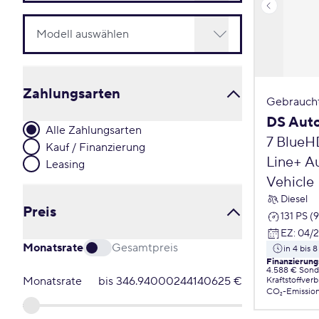
Zahlungsarten
Gebrauch
DS Auto
Alle Zahlungsarten
7 BlueH
Kauf / Finanzierung
Line+ Au
Leasing
Vehicle
Diesel
Preis
131 PS (
EZ
:
04/
Monatsrate
Gesamtpreis
in 4 bis
Finanzierung
4.588 € Sond
Monatsrate
bis
346.94000244140625
€
Kraftstoffver
CO₂-Emissio