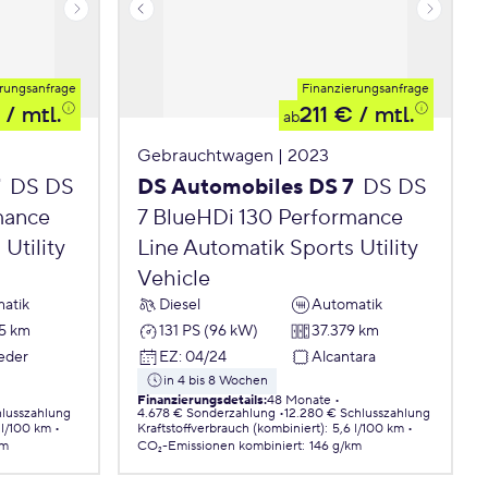
rungsanfrage
Finanzierungsanfrage
/ mtl.
211 €
/ mtl.
ab
Gebrauchtwagen | 2023
7
DS DS
DS Automobiles DS 7
DS DS
mance
7 BlueHDi 130 Performance
Utility
Line Automatik Sports Utility
Vehicle
atik
Diesel
Automatik
5 km
131 PS (96 kW)
37.379 km
Leder
EZ
:
04/24
Alcantara
in 4 bis 8 Wochen
Finanzierungsdetails
:
48 Monate
hlusszahlung
4.678 € Sonderzahlung
12.280 € Schlusszahlung
 l/100 km
Kraftstoffverbrauch (kombiniert)
:
5,6 l/100 km
km
CO₂-Emissionen
kombiniert
:
146 g/km