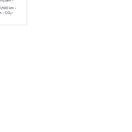
km/Jahr
 l/100 km
m
CO₂-