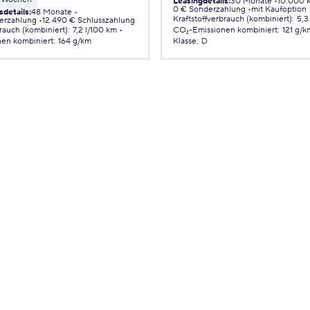
Leasingdetails
:
30 Monate
10.000 
0 € Sonderzahlung
mit Kaufoption
sdetails
:
48 Monate
Kraftstoffverbrauch (kombiniert)
:
5,3
erzahlung
12.490 € Schlusszahlung
brauch (kombiniert)
:
7,2 l/100 km
CO₂-Emissionen
kombiniert
:
121 g/k
nen
kombiniert
:
164 g/km
Klasse
:
D