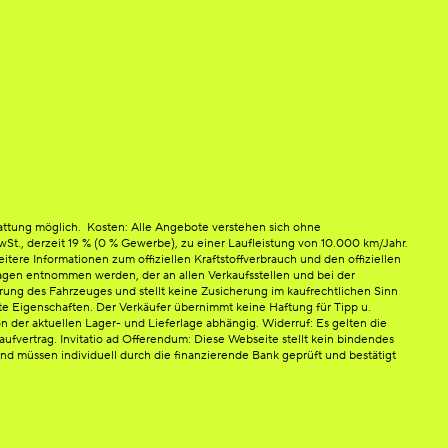
attung möglich. Kosten: Alle Angebote verstehen sich ohne
 MwSt., derzeit 19 % (0 % Gewerbe), zu einer Laufleistung von 10.000 km/Jahr.
ere Informationen zum offiziellen Kraftstoffverbrauch und den offiziellen
en entnommen werden, der an allen Verkaufsstellen und bei der
rung des Fahrzeuges und stellt keine Zusicherung im kaufrechtlichen Sinn
e Eigenschaften. Der Verkäufer übernimmt keine Haftung für Tipp u.
n der aktuellen Lager- und Lieferlage abhängig. Widerruf: Es gelten die
fvertrag. Invitatio ad Offerendum: Diese Webseite stellt kein bindendes
d müssen individuell durch die finanzierende Bank geprüft und bestätigt