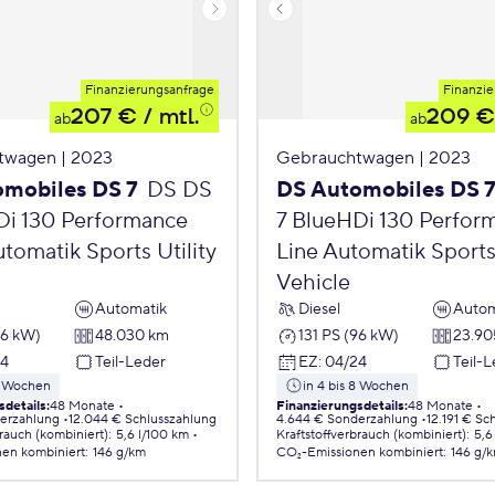
Finanzierungsanfrage
Finanzie
207 €
/ mtl.
209 €
ab
ab
twagen | 2023
Gebrauchtwagen | 2023
mobiles DS 7
DS DS
DS Automobiles DS 
Di 130 Performance
7 BlueHDi 130 Perfor
tomatik Sports Utility
Line Automatik Sports 
Vehicle
Automatik
Diesel
Autom
96 kW)
48.030 km
131 PS (96 kW)
23.90
24
Teil-Leder
EZ
:
04/24
Teil-
 8 Wochen
in 4 bis 8 Wochen
sdetails
:
48 Monate
Finanzierungsdetails
:
48 Monate
erzahlung
12.044 € Schlusszahlung
4.644 € Sonderzahlung
12.191 € Sc
brauch (kombiniert)
:
5,6 l/100 km
Kraftstoffverbrauch (kombiniert)
:
5,6
nen
kombiniert
:
146 g/km
CO₂-Emissionen
kombiniert
:
146 g/