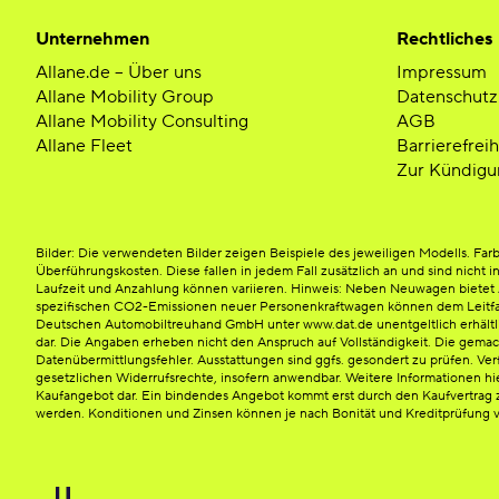
Unternehmen
Rechtliches
Allane.de – Über uns
Impressum
Allane Mobility Group
Datenschutz
Allane Mobility Consulting
AGB
Allane Fleet
Barrierefrei
Zur Kündigu
Bilder: Die verwendeten Bilder zeigen Beispiele des jeweiligen Modells. F
Überführungskosten. Diese fallen in jedem Fall zusätzlich an und sind nicht i
Laufzeit und Anzahlung können variieren. Hinweis: Neben Neuwagen bietet Al
spezifischen CO2-Emissionen neuer Personenkraftwagen können dem Leitfad
Deutschen Automobiltreuhand GmbH unter www.dat.de unentgeltlich erhältlich 
dar. Die Angaben erheben nicht den Anspruch auf Vollständigkeit. Die gema
Datenübermittlungsfehler. Ausstattungen sind ggfs. gesondert zu prüfen. Verf
gesetzlichen Widerrufsrechte, insofern anwendbar. Weitere Informationen hi
Kaufangebot dar. Ein bindendes Angebot kommt erst durch den Kaufvertrag z
werden. Konditionen und Zinsen können je nach Bonität und Kreditprüfung v