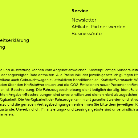
Service
Newsletter
Affiliate-Partner werden
BusinessAuto
heitserklärung
ng
arbe und Ausstattung können vom Angebot abweichen. Kostenpflichtige Sonderausst
n der angezeigten Rate enthalten. Alle Preise inkl. der jeweils gesetzlich gültigen
lane auch Gebrauchtwagen zu attraktiven Konditionen an. Kraftstoffverbrauch: Weit
en über den Kraftstoffverbrauch und die CO2-Emissionen neuer Personenkraftwag
ist. Beschreibung: Die Fahrzeugbeschreibung dient lediglich der allg. Identifizie
chten Angaben/Beschreibungen sind unverbindlich und dienen nicht als zugesichert
ügbarkeit: Die Verfügbarkeit der Fahrzeuge kann nicht garantiert werden und ist vo
erzu und die genauen Vertragsbedingungen entnehmen Sie bitte dem jeweiligen Kau
ustande. Unverbindlich: Finanzierungs- und Leasingangebote sind unverbindlich un
ariieren.