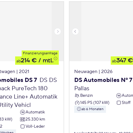
Finanzierungsanfrage
214 €
/ mtl.
347 €
ab
ab
twagen | 2021
Neuwagen | 2026
mobiles DS 7
DS DS
DS Automobiles Nº 7
back PureTech 180
Pallas
Benzin
Autom
ance Line+ Automatik
145 PS (107 kW)
Stoff
tility Vehicl
ab 6 Monaten
Automatik
133 kW)
25.330 km
22
Voll-Leder
 8 Wochen