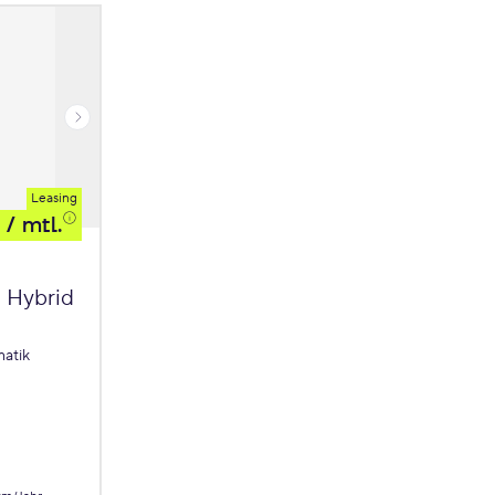
Leasing
/ mtl.
Hybrid
atik