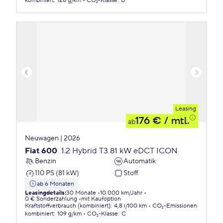
kombiniert
:
128 g/km
CO₂-Klasse
:
D
Leasing
176 €
/ mtl.
ab
Neuwagen | 2026
Fiat 600
1.2 Hybrid T3 81 kW eDCT ICON
Benzin
Automatik
110 PS (81 kW)
Stoff
ab 6 Monaten
Leasingdetails
:
30 Monate
10.000 km/Jahr
0 € Sonderzahlung
mit Kaufoption
Kraftstoffverbrauch (kombiniert)
:
4,8 l/100 km
CO₂-Emissionen
kombiniert
:
109 g/km
CO₂-Klasse
:
C