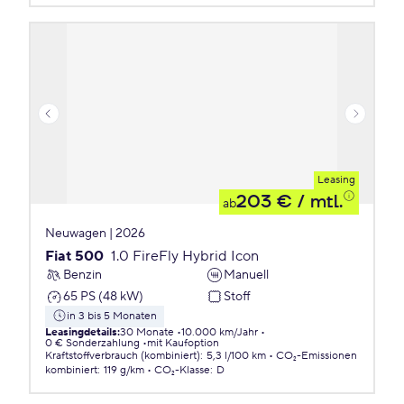
Leasing
203 €
/ mtl.
ab
Neuwagen | 2026
Fiat 500
1.0 FireFly Hybrid Icon
Benzin
Manuell
65 PS (48 kW)
Stoff
in 3 bis 5 Monaten
Leasingdetails
:
30 Monate
10.000 km/Jahr
0 € Sonderzahlung
mit Kaufoption
Kraftstoffverbrauch (kombiniert)
:
5,3 l/100 km
CO₂-Emissionen
kombiniert
:
119 g/km
CO₂-Klasse
:
D