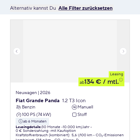
Alternativ kannst Du
Alle Filter zurücksetzen
Leasing
134 €
/ mtl.
ab
Neuwagen | 2026
Fiat Grande Panda
1.2 T3 Icon
Benzin
Manuell
100 PS (74 kW)
Stoff
ab 6 Monaten
Leasingdetails
:
30 Monate
10.000 km/Jahr
0 € Sonderzahlung
mit Kaufoption
Kraftstoffverbrauch (kombiniert)
:
5,6 l/100 km
CO₂-Emissionen