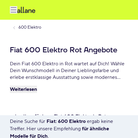
600 Elektro
Fiat 600 Elektro Rot Angebote
Dein Fiat 600 Elektro in Rot wartet auf Dich! Wähle
Dein Wunschmodell in Deiner Lieblingsfarbe und
erlebe erstklassige Ausstattung sowie modernes
Design. Profitiere von flexiblen Leasing- und
Weiterlesen
Finanzierungsoptionen und fahre Dein Fiat 600
Elektro Rot schon ab - €/mtl.!
schnell verfügbare Fiat 600 Elektro in Rot
Deine Suche für
Fiat: 600 Elektro
ergab keine
44 Angebote für Deine Suche
Treffer. Hier unsere Empfehlung
für ähnliche
Modelle für Dich
.