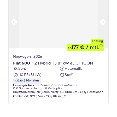
Leasing
177 €
/ mtl.
ab
Neuwagen | 2026
Fiat 600
1.2 Hybrid T3 81 kW eDCT ICON
Benzin
Automatik
110 PS (81 kW)
Stoff
ab 6 Monaten
Leasingdetails
:
30 Monate
10.000 km/Jahr
0 € Sonderzahlung
mit Kaufoption
Kraftstoffverbrauch (kombiniert)
:
4,8 l/100 km
CO₂-Emissionen
kombiniert
:
109 g/km
CO₂-Klasse
:
C