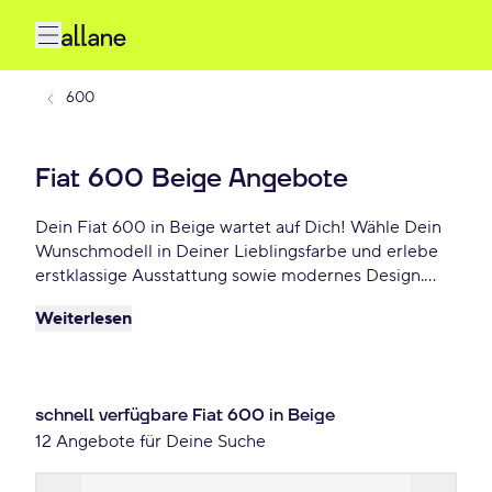
600
Fiat 600 Beige Angebote
Dein Fiat 600 in Beige wartet auf Dich! Wähle Dein
Wunschmodell in Deiner Lieblingsfarbe und erlebe
erstklassige Ausstattung sowie modernes Design.
Profitiere von flexiblen Leasing- und
Weiterlesen
Finanzierungsoptionen und fahre Dein Fiat 600
Beige schon ab 177 €/mtl.!
schnell verfügbare Fiat 600 in Beige
12 Angebote für Deine Suche