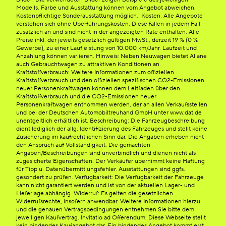
Modells. Farbe und Ausstattung können vom Angebot abweichen.
Kostenpflichtige Sonderausstattung möglich. Kosten: Alle Angebote
verstehen sich ohne Überführungskosten. Diese fallen in jedem Fall
zusätzlich an und sind nicht in der angezeigten Rate enthalten. Alle
Preise inkl. der jeweils gesetzlich gültigen MwSt., derzeit 19 % (0 %
Gewerbe), zu einer Laufleistung von 10.000 km/Jahr. Laufzeit und
Anzahlung können variieren. Hinweis: Neben Neuwagen bietet Allane
auch Gebrauchtwagen zu attraktiven Konditionen an.
Kraftstoffverbrauch: Weitere Informationen zum offiziellen
Kraftstoffverbrauch und den offiziellen spezifischen CO2-Emissionen
neuer Personenkraftwagen können dem Leitfaden über den
Kraftstoffverbrauch und die CO2-Emissionen neuer
Personenkraftwagen entnommen werden, der an allen Verkaufsstellen
und bei der Deutschen Automobiltreuhand GmbH unter www.dat.de
unentgeltlich erhältlich ist. Beschreibung: Die Fahrzeugbeschreibung
dient lediglich der allg. Identifizierung des Fahrzeuges und stellt keine
Zusicherung im kaufrechtlichen Sinn dar. Die Angaben erheben nicht
den Anspruch auf Vollständigkeit. Die gemachten
Angaben/Beschreibungen sind unverbindlich und dienen nicht als
zugesicherte Eigenschaften. Der Verkäufer übernimmt keine Haftung
für Tipp u. Datenübermittlungsfehler. Ausstattungen sind ggfs.
gesondert zu prüfen. Verfügbarkeit: Die Verfügbarkeit der Fahrzeuge
kann nicht garantiert werden und ist von der aktuellen Lager- und
Lieferlage abhängig. Widerruf: Es gelten die gesetzlichen
Widerrufsrechte, insofern anwendbar. Weitere Informationen hierzu
und die genauen Vertragsbedingungen entnehmen Sie bitte dem
jeweiligen Kaufvertrag. Invitatio ad Offerendum: Diese Webseite stellt
kein bindendes Kaufangebot dar. Ein bindendes Angebot kommt erst