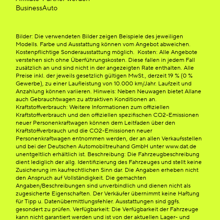
BusinessAuto
Bilder: Die verwendeten Bilder zeigen Beispiele des jeweiligen
Modells. Farbe und Ausstattung können vom Angebot abweichen.
Kostenpflichtige Sonderausstattung möglich. Kosten: Alle Angebote
verstehen sich ohne Überführungskosten. Diese fallen in jedem Fall
zusätzlich an und sind nicht in der angezeigten Rate enthalten. Alle
Preise inkl. der jeweils gesetzlich gültigen MwSt., derzeit 19 % (0 %
Gewerbe), zu einer Laufleistung von 10.000 km/Jahr. Laufzeit und
Anzahlung können variieren. Hinweis: Neben Neuwagen bietet Allane
auch Gebrauchtwagen zu attraktiven Konditionen an.
Kraftstoffverbrauch: Weitere Informationen zum offiziellen
Kraftstoffverbrauch und den offiziellen spezifischen CO2-Emissionen
neuer Personenkraftwagen können dem Leitfaden über den
Kraftstoffverbrauch und die CO2-Emissionen neuer
Personenkraftwagen entnommen werden, der an allen Verkaufsstellen
und bei der Deutschen Automobiltreuhand GmbH unter www.dat.de
unentgeltlich erhältlich ist. Beschreibung: Die Fahrzeugbeschreibung
dient lediglich der allg. Identifizierung des Fahrzeuges und stellt keine
Zusicherung im kaufrechtlichen Sinn dar. Die Angaben erheben nicht
den Anspruch auf Vollständigkeit. Die gemachten
Angaben/Beschreibungen sind unverbindlich und dienen nicht als
zugesicherte Eigenschaften. Der Verkäufer übernimmt keine Haftung
für Tipp u. Datenübermittlungsfehler. Ausstattungen sind ggfs.
gesondert zu prüfen. Verfügbarkeit: Die Verfügbarkeit der Fahrzeuge
kann nicht garantiert werden und ist von der aktuellen Lager- und