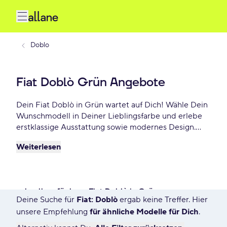
Doblo
Fiat Doblò Grün Angebote
Dein Fiat Doblò in Grün wartet auf Dich! Wähle Dein
Wunschmodell in Deiner Lieblingsfarbe und erlebe
erstklassige Ausstattung sowie modernes Design.
Profitiere von flexiblen Leasing- und
Weiterlesen
Finanzierungsoptionen und fahre Dein Fiat Doblò
Grün schon ab - €/mtl.!
schnell verfügbare Fiat Doblò in Grün
Deine Suche für
Fiat: Doblò
ergab keine Treffer. Hier
23 Angebote für Deine Suche
unsere Empfehlung
für ähnliche Modelle für Dich
.