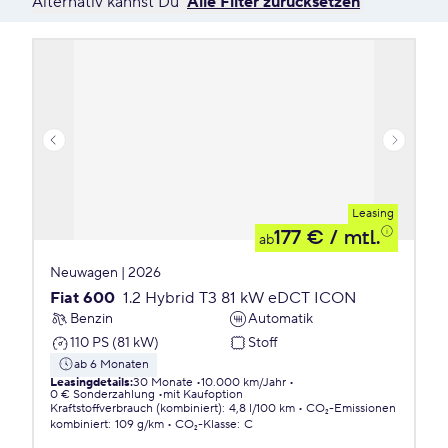
Alternativ kannst Du
Alle Filter zurücksetzen
Leasing
177 €
/ mtl.
ab
Neuwagen | 2026
Fiat 600
1.2 Hybrid T3 81 kW eDCT ICON
Benzin
Automatik
110 PS (81 kW)
Stoff
ab 6 Monaten
Leasingdetails
:
30 Monate
10.000 km/Jahr
0 € Sonderzahlung
mit Kaufoption
Kraftstoffverbrauch (kombiniert)
:
4,8 l/100 km
CO₂-Emissionen
kombiniert
:
109 g/km
CO₂-Klasse
:
C