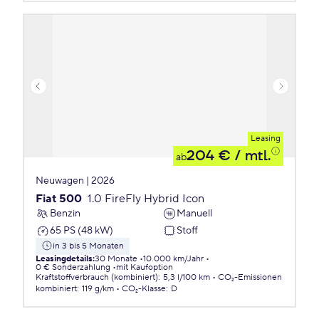
Leasing
204 €
/ mtl.
ab
Neuwagen | 2026
Fiat 500
1.0 FireFly Hybrid Icon
Benzin
Manuell
65 PS (48 kW)
Stoff
in 3 bis 5 Monaten
Leasingdetails
:
30 Monate
10.000 km/Jahr
0 € Sonderzahlung
mit Kaufoption
Kraftstoffverbrauch (kombiniert)
:
5,3 l/100 km
CO₂-Emissionen
kombiniert
:
119 g/km
CO₂-Klasse
:
D