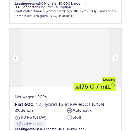
Leasingdetails
:
30 Monate
10.000 km/Jahr
0 € Sonderzahlung
mit Kaufoption
Kraftstoffverbrauch (kombiniert)
:
5,6 l/100 km
CO₂-Emissionen
kombiniert
:
128 g/km
CO₂-Klasse
:
D
Leasing
176 €
/ mtl.
ab
Neuwagen | 2026
Fiat 600
1.2 Hybrid T3 81 kW eDCT ICON
Benzin
Automatik
110 PS (81 kW)
Stoff
ab 6 Monaten
Leasingdetails
:
30 Monate
10.000 km/Jahr