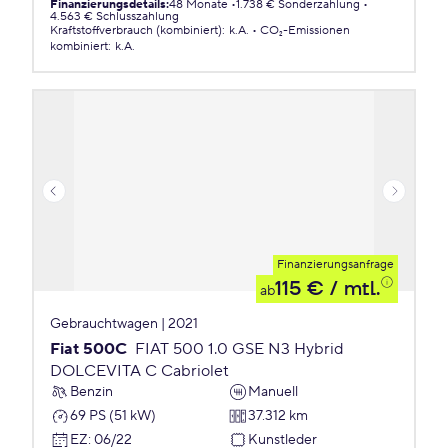
Finanzierungsdetails
:
48 Monate
1.738 € Sonderzahlung
4.563 € Schlusszahlung
Kraftstoffverbrauch (kombiniert)
:
k.A.
CO₂-Emissionen
kombiniert
:
k.A.
Finanzierungsanfrage
115 €
/ mtl.
ab
Gebrauchtwagen | 2021
Fiat 500C
FIAT 500 1.0 GSE N3 Hybrid
DOLCEVITA C Cabriolet
Benzin
Manuell
69 PS (51 kW)
37.312 km
EZ
:
06/22
Kunstleder