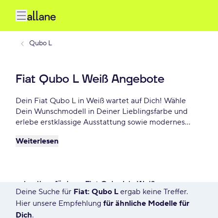
Qubo L
Fiat Qubo L Weiß Angebote
Dein Fiat Qubo L in Weiß wartet auf Dich! Wähle
Dein Wunschmodell in Deiner Lieblingsfarbe und
erlebe erstklassige Ausstattung sowie modernes
Design. Profitiere von flexiblen Leasing- und
Weiterlesen
Finanzierungsoptionen und fahre Dein Fiat Qubo L
Weiß schon ab - €/mtl.!
schnell verfügbare Fiat Qubo L in Weiß
Deine Suche für
Fiat: Qubo L
ergab keine Treffer.
76 Angebote für Deine Suche
Hier unsere Empfehlung
für ähnliche Modelle für
Dich
.