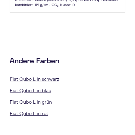
Kraftstoffverbrauch (kombiniert)
:
5,3 l/100 km
CO₂-Emissionen
kombiniert
:
119 g/km
CO₂-Klasse
:
D
Andere Farben
Fiat Qubo L in schwarz
Fiat Qubo L in blau
Fiat Qubo L in grün
Fiat Qubo L in rot