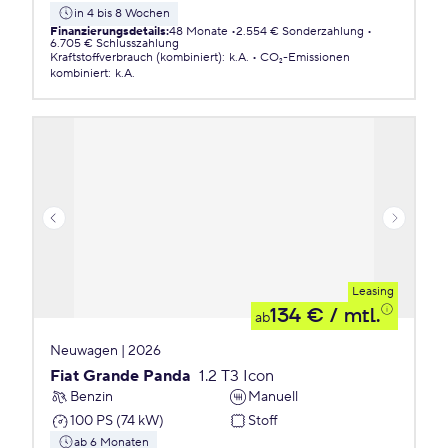
in 4 bis 8 Wochen
Finanzierungsdetails
:
48 Monate
2.554 € Sonderzahlung
6.705 € Schlusszahlung
Kraftstoffverbrauch (kombiniert)
:
k.A.
CO₂-Emissionen
kombiniert
:
k.A.
Leasing
134 €
/ mtl.
ab
Neuwagen | 2026
Fiat Grande Panda
1.2 T3 Icon
Benzin
Manuell
100 PS (74 kW)
Stoff
ab 6 Monaten