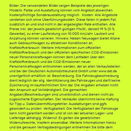
Bilder: Die verwendeten Bilder zeigen Beispiele des jeweiligen
Modells. Farbe und Ausstattung können vom Angebot abweichen.
Kostenpflichtige Sonderausstattung möglich. Kosten: Alle Angebote
verstehen sich ohne Überführungskosten. Diese fallen in jedem Fall
zusätzlich an und sind nicht in der angezeigten Rate enthalten. Alle
Preise inkl. der jeweils gesetzlich gültigen MwSt., derzeit 19 % (0 %
Gewerbe), zu einer Laufleistung von 10.000 km/Jahr. Laufzeit und
Anzahlung können variieren. Hinweis: Neben Neuwagen bietet Allane
auch Gebrauchtwagen zu attraktiven Konditionen an.
Kraftstoffverbrauch: Weitere Informationen zum offiziellen
Kraftstoffverbrauch und den offiziellen spezifischen CO2-Emissionen
neuer Personenkraftwagen können dem Leitfaden über den
Kraftstoffverbrauch und die CO2-Emissionen neuer
Personenkraftwagen entnommen werden, der an allen Verkaufsstellen
und bei der Deutschen Automobiltreuhand GmbH unter www.dat.de
unentgeltlich erhältlich ist. Beschreibung: Die Fahrzeugbeschreibung
dient lediglich der allg. Identifizierung des Fahrzeuges und stellt keine
Zusicherung im kaufrechtlichen Sinn dar. Die Angaben erheben nicht
den Anspruch auf Vollständigkeit. Die gemachten
Angaben/Beschreibungen sind unverbindlich und dienen nicht als
zugesicherte Eigenschaften. Der Verkäufer übernimmt keine Haftung
für Tipp u. Datenübermittlungsfehler. Ausstattungen sind ggfs.
gesondert zu prüfen. Verfügbarkeit: Die Verfügbarkeit der Fahrzeuge
kann nicht garantiert werden und ist von der aktuellen Lager- und
Lieferlage abhängig. Widerruf: Es gelten die gesetzlichen
Widerrufsrechte, insofern anwendbar. Weitere Informationen hierzu
und die genauen Vertragsbedingungen entnehmen Sie bitte dem