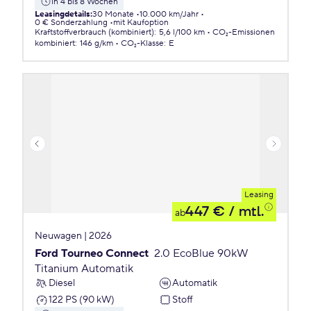
in 4 bis 8 Wochen
Leasingdetails
:
30 Monate
10.000 km/Jahr
0 € Sonderzahlung
mit Kaufoption
Kraftstoffverbrauch (kombiniert)
:
5,6 l/100 km
CO₂-Emissionen
kombiniert
:
146 g/km
CO₂-Klasse
:
E
Leasing
447 €
/ mtl.
ab
Neuwagen | 2026
Ford Tourneo Connect
2.0 EcoBlue 90kW
Titanium Automatik
Diesel
Automatik
122 PS (90 kW)
Stoff