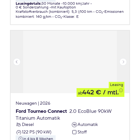
Leasingdetails
:
30 Monate
10.000 km/Jahr
0 € Sonderzahlung
mit Kaufoption
Kraftstoffverbrauch (kombiniert)
:
5,3 l/100 km
CO₂-Emissionen
kombiniert
:
140 g/km
CO₂-Klasse
:
E
Leasing
442 €
/ mtl.
ab
Neuwagen | 2026
Ford Tourneo Connect
2.0 EcoBlue 90kW
Titanium Automatik
Diesel
Automatik
122 PS (90 kW)
Stoff
in 4 bis 8 Wochen