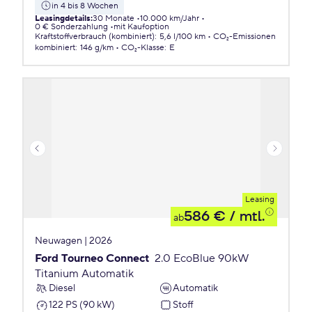
in 4 bis 8 Wochen
Leasingdetails
:
30 Monate
10.000 km/Jahr
0 € Sonderzahlung
mit Kaufoption
Kraftstoffverbrauch (kombiniert)
:
5,6 l/100 km
CO₂-Emissionen
kombiniert
:
146 g/km
CO₂-Klasse
:
E
Leasing
586 €
/ mtl.
ab
Neuwagen | 2026
Ford Tourneo Connect
2.0 EcoBlue 90kW
Titanium Automatik
Diesel
Automatik
122 PS (90 kW)
Stoff