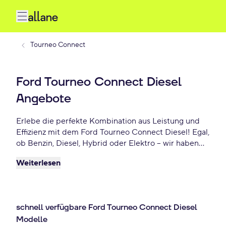
Tourneo Connect
Ford Tourneo Connect Diesel
Angebote
Erlebe die perfekte Kombination aus Leistung und
Effizienz mit dem Ford Tourneo Connect Diesel! Egal,
ob Benzin, Diesel, Hybrid oder Elektro – wir haben
die besten Angebote für Dich. Starte jetzt mit
Weiterlesen
Deinem neuen Ford Tourneo Connect und sichere
Dir ein attraktives Diesel-Fahrzeug ab 314 €/mtl.!
schnell verfügbare Ford Tourneo Connect Diesel
Modelle