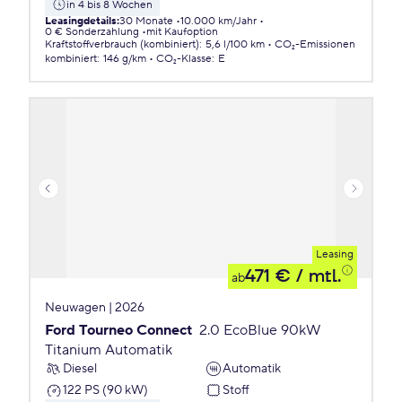
in 4 bis 8 Wochen
Leasingdetails
:
30 Monate
10.000 km/Jahr
0 € Sonderzahlung
mit Kaufoption
Kraftstoffverbrauch (kombiniert)
:
5,6 l/100 km
CO₂-Emissionen
kombiniert
:
146 g/km
CO₂-Klasse
:
E
Leasing
471 €
/ mtl.
ab
Neuwagen | 2026
Ford Tourneo Connect
2.0 EcoBlue 90kW
Titanium Automatik
Diesel
Automatik
122 PS (90 kW)
Stoff