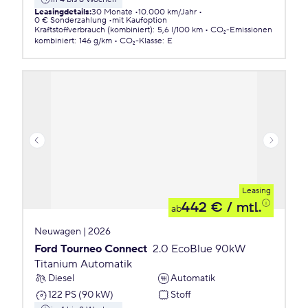
Leasingdetails
:
30 Monate
10.000 km/Jahr
0 € Sonderzahlung
mit Kaufoption
Kraftstoffverbrauch (kombiniert)
:
5,6 l/100 km
CO₂-Emissionen
kombiniert
:
146 g/km
CO₂-Klasse
:
E
Leasing
442 €
/ mtl.
ab
Neuwagen | 2026
Ford Tourneo Connect
2.0 EcoBlue 90kW
Titanium Automatik
Diesel
Automatik
122 PS (90 kW)
Stoff