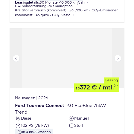
Leasingdetails
:
30 Monate
10.000 km/Jahr
0 € Sonderzahlung
mit Kaufoption
Kraftstoffverbrauch (kombiniert)
:
5,6 l/100 km
CO₂-Emissionen
kombiniert
:
146 g/km
CO₂-Klasse
:
E
Leasing
372 €
/ mtl.
ab
Neuwagen | 2026
Ford Tourneo Connect
2.0 EcoBlue 75kW
Trend
Diesel
Manuell
102 PS (75 kW)
Stoff
in 4 bis 8 Wochen