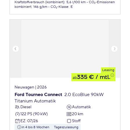
Kraftstoffverbrauch (kombiniert)
:
5,6 l/100 km
CO₂-Emissionen
kombiniert
:
146 g/km
CO₂-Klasse
:
E
Leasing
335 €
/ mtl.
ab
Neuwagen | 2026
Ford Tourneo Connect
2.0 EcoBlue 90kW
Titanium Automatik
Diesel
Automatik
122 PS (90 kW)
20 km
EZ
:
07/26
Stoff
in 4 bis 8 Wochen
Tageszulassung