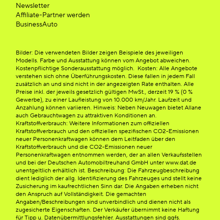
Newsletter
Affiliate-Partner werden
BusinessAuto
Bilder: Die verwendeten Bilder zeigen Beispiele des jeweiligen
Modells. Farbe und Ausstattung können vom Angebot abweichen.
Kostenpflichtige Sonderausstattung möglich. Kosten: Alle Angebote
verstehen sich ohne Überführungskosten. Diese fallen in jedem Fall
zusätzlich an und sind nicht in der angezeigten Rate enthalten. Alle
Preise inkl. der jeweils gesetzlich gültigen MwSt., derzeit 19 % (0 %
Gewerbe), zu einer Laufleistung von 10.000 km/Jahr. Laufzeit und
Anzahlung können variieren. Hinweis: Neben Neuwagen bietet Allane
auch Gebrauchtwagen zu attraktiven Konditionen an.
Kraftstoffverbrauch: Weitere Informationen zum offiziellen
Kraftstoffverbrauch und den offiziellen spezifischen CO2-Emissionen
neuer Personenkraftwagen können dem Leitfaden über den
Kraftstoffverbrauch und die CO2-Emissionen neuer
Personenkraftwagen entnommen werden, der an allen Verkaufsstellen
und bei der Deutschen Automobiltreuhand GmbH unter www.dat.de
unentgeltlich erhältlich ist. Beschreibung: Die Fahrzeugbeschreibung
dient lediglich der allg. Identifizierung des Fahrzeuges und stellt keine
Zusicherung im kaufrechtlichen Sinn dar. Die Angaben erheben nicht
den Anspruch auf Vollständigkeit. Die gemachten
Angaben/Beschreibungen sind unverbindlich und dienen nicht als
zugesicherte Eigenschaften. Der Verkäufer übernimmt keine Haftung
für Tipp u. Datenübermittlungsfehler. Ausstattungen sind ggfs.