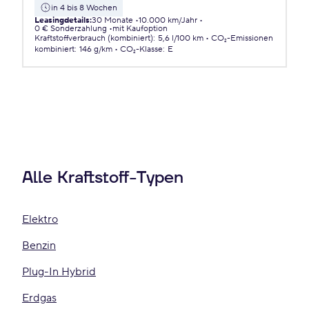
in 4 bis 8 Wochen
Leasingdetails
:
30 Monate
10.000 km/Jahr
0 € Sonderzahlung
mit Kaufoption
Kraftstoffverbrauch (kombiniert)
:
5,6 l/100 km
CO₂-Emissionen
kombiniert
:
146 g/km
CO₂-Klasse
:
E
Alle Kraftstoff-Typen
Elektro
Benzin
Plug-In Hybrid
Erdgas