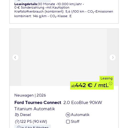
Leasingdetails
:
30 Monate
10.000 km/Jahr
0 € Sonderzahlung
mit Kaufoption
Kraftstoffverbrauch (kombiniert)
:
5,6 l/100 km
CO₂-Emissionen
kombiniert
:
146 g/km
CO₂-Klasse
:
E
Leasing
442 €
/ mtl.
ab
Neuwagen | 2026
Ford Tourneo Connect
2.0 EcoBlue 90kW
Titanium Automatik
Diesel
Automatik
122 PS (90 kW)
Stoff
in 4 bis 8 Wochen