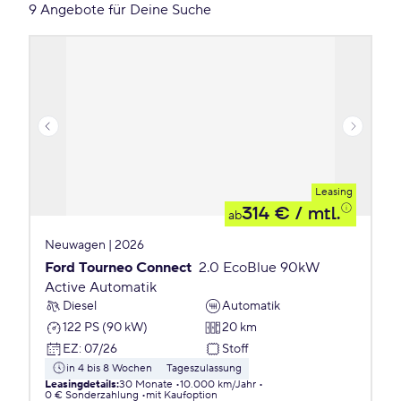
9 Angebote für Deine Suche
Leasing
314 €
/ mtl.
ab
Neuwagen | 2026
Ford Tourneo Connect
2.0 EcoBlue 90kW
Active Automatik
Diesel
Automatik
122 PS (90 kW)
20 km
EZ
:
07/26
Stoff
in 4 bis 8 Wochen
Tageszulassung
Leasingdetails
:
30 Monate
10.000 km/Jahr
0 € Sonderzahlung
mit Kaufoption