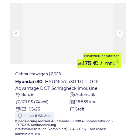
Finanzierungsanfrage
175 €
/ mtl.
ab
Gebrauchtwagen | 2023
Hyundai i30
HYUNDAI i30 1.0 T-GDI
Advantage DCT Schräghecklimousine
Benzin
Automatik
101 PS (74 kW)
28.589 km
EZ
:
05/25
Stoff
in 4 bis 8 Wochen
Finanzierungsdetails
:
48 Monate
3.888 € Sonderzahlung
10.206 € Schlusszahlung
Kraftstoffverbrauch (kombiniert)
:
k.A.
CO₂-Emissionen
kombiniert
:
k.A.