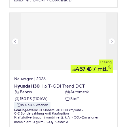
kombiniert
:
134 g/km
CO₂-Klasse
:
D
Leasing
457 €
/ mtl.
ab
Neuwagen | 2026
Hyundai i30
1.6 T-GDI Trend DCT
Benzin
Automatik
150 PS (110 kW)
Stoff
in 4 bis 8 Wochen
Leasingdetails
:
30 Monate
10.000 km/Jahr
0 € Sonderzahlung
mit Kaufoption
Kraftstoffverbrauch (kombiniert)
:
k.A.
CO₂-Emissionen
kombiniert
:
0 g/km
CO₂-Klasse
:
A