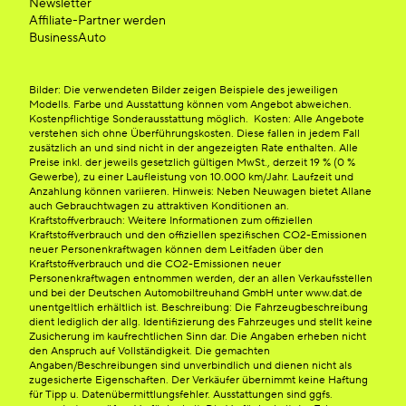
Newsletter
Affiliate-Partner werden
BusinessAuto
Bilder: Die verwendeten Bilder zeigen Beispiele des jeweiligen
Modells. Farbe und Ausstattung können vom Angebot abweichen.
Kostenpflichtige Sonderausstattung möglich. Kosten: Alle Angebote
verstehen sich ohne Überführungskosten. Diese fallen in jedem Fall
zusätzlich an und sind nicht in der angezeigten Rate enthalten. Alle
Preise inkl. der jeweils gesetzlich gültigen MwSt., derzeit 19 % (0 %
Gewerbe), zu einer Laufleistung von 10.000 km/Jahr. Laufzeit und
Anzahlung können variieren. Hinweis: Neben Neuwagen bietet Allane
auch Gebrauchtwagen zu attraktiven Konditionen an.
Kraftstoffverbrauch: Weitere Informationen zum offiziellen
Kraftstoffverbrauch und den offiziellen spezifischen CO2-Emissionen
neuer Personenkraftwagen können dem Leitfaden über den
Kraftstoffverbrauch und die CO2-Emissionen neuer
Personenkraftwagen entnommen werden, der an allen Verkaufsstellen
und bei der Deutschen Automobiltreuhand GmbH unter www.dat.de
unentgeltlich erhältlich ist. Beschreibung: Die Fahrzeugbeschreibung
dient lediglich der allg. Identifizierung des Fahrzeuges und stellt keine
Zusicherung im kaufrechtlichen Sinn dar. Die Angaben erheben nicht
den Anspruch auf Vollständigkeit. Die gemachten
Angaben/Beschreibungen sind unverbindlich und dienen nicht als
zugesicherte Eigenschaften. Der Verkäufer übernimmt keine Haftung
für Tipp u. Datenübermittlungsfehler. Ausstattungen sind ggfs.