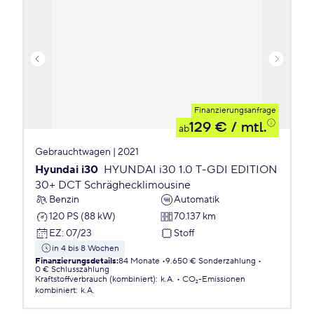
Finanzierungsanfrage
129 €
/ mtl.
ab
Gebrauchtwagen | 2021
Hyundai i30
HYUNDAI i30 1.0 T-GDI EDITION
30+ DCT Schräghecklimousine
Benzin
Automatik
120 PS (88 kW)
70.137 km
EZ
:
07/23
Stoff
in 4 bis 8 Wochen
Finanzierungsdetails
:
84 Monate
9.650 € Sonderzahlung
0 € Schlusszahlung
Kraftstoffverbrauch (kombiniert)
:
k.A.
CO₂-Emissionen
kombiniert
:
k.A.