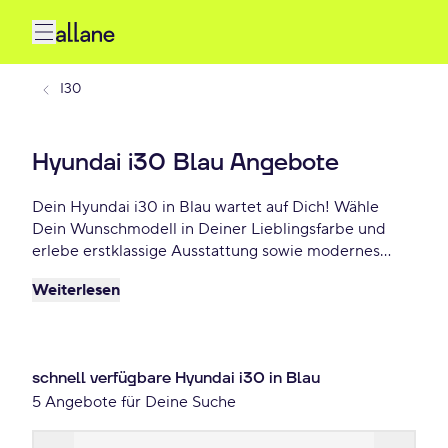
I30
Hyundai i30 Blau Angebote
Dein Hyundai i30 in Blau wartet auf Dich! Wähle
Dein Wunschmodell in Deiner Lieblingsfarbe und
erlebe erstklassige Ausstattung sowie modernes
Design. Profitiere von flexiblen Leasing- und
Weiterlesen
Finanzierungsoptionen und fahre Dein Hyundai i30
Blau schon ab 129 €/mtl.!
schnell verfügbare Hyundai i30 in Blau
5 Angebote für Deine Suche