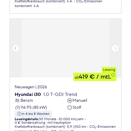
Kraftstoffverbrauch (kombiniert)
:
k.A.
CO₂-Emissionen
kombiniert
:
k.A.
Leasing
419 €
/ mtl.
ab
Neuwagen | 2026
Hyundai i30
1.0 T-GDI Trend
Benzin
Manuell
116 PS (85 kW)
Stoff
in 4 bis 8 Wochen
Leasingdetails
:
30 Monate
10.000 km/Jahr
0 € Sonderzahlung
mit Kaufoption
Kraftstoffverbrauch (kombiniert)
:
5,9 l/100 km
CO₂-Emissionen