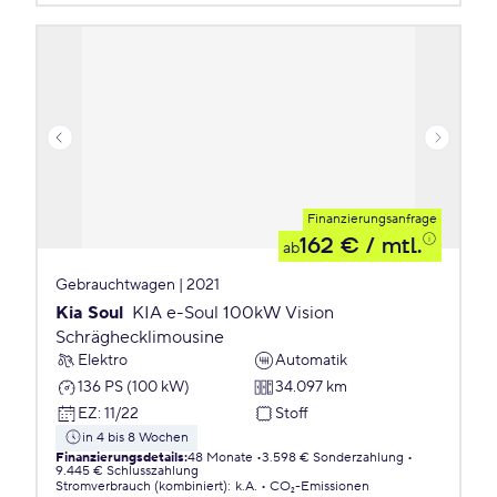
Finanzierungsanfrage
162 €
/ mtl.
ab
Gebrauchtwagen | 2021
Kia Soul
KIA e-Soul 100kW Vision
Schräghecklimousine
Elektro
Automatik
136 PS (100 kW)
34.097 km
EZ
:
11/22
Stoff
in 4 bis 8 Wochen
Finanzierungsdetails
:
48 Monate
3.598 € Sonderzahlung
9.445 € Schlusszahlung
Stromverbrauch (kombiniert)
:
k.A.
CO₂-Emissionen