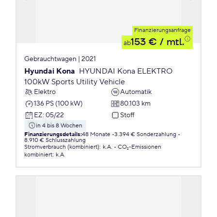
Finanzierungsanfrage
153 €
/ mtl.
ab
Gebrauchtwagen | 2021
Hyundai Kona
HYUNDAI Kona ELEKTRO
100kW Sports Utility Vehicle
Elektro
Automatik
136 PS (100 kW)
80.103 km
EZ
:
05/22
Stoff
in 4 bis 8 Wochen
Finanzierungsdetails
:
48 Monate
3.394 € Sonderzahlung
8.910 € Schlusszahlung
Stromverbrauch (kombiniert)
:
k.A.
CO₂-Emissionen
kombiniert
:
k.A.