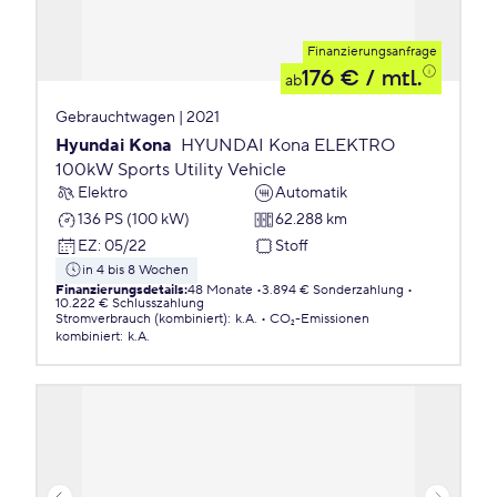
Finanzierungsanfrage
176 €
/ mtl.
ab
Gebrauchtwagen | 2021
Hyundai Kona
HYUNDAI Kona ELEKTRO
100kW Sports Utility Vehicle
Elektro
Automatik
136 PS (100 kW)
62.288 km
EZ
:
05/22
Stoff
in 4 bis 8 Wochen
Finanzierungsdetails
:
48 Monate
3.894 € Sonderzahlung
10.222 € Schlusszahlung
Stromverbrauch (kombiniert)
:
k.A.
CO₂-Emissionen
kombiniert
:
k.A.