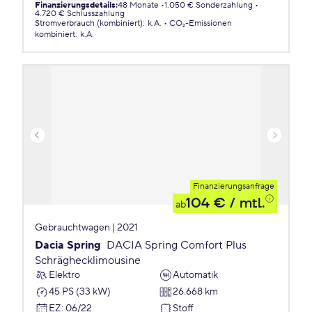
Finanzierungsdetails
:
48 Monate
1.050 € Sonderzahlung
4.720 € Schlusszahlung
Stromverbrauch (kombiniert)
:
k.A.
CO₂-Emissionen
kombiniert
:
k.A.
Finanzierungsanfrage
104 €
/ mtl.
ab
Gebrauchtwagen | 2021
Dacia Spring
DACIA Spring Comfort Plus
Schräghecklimousine
Elektro
Automatik
45 PS (33 kW)
26.668 km
EZ
:
06/22
Stoff