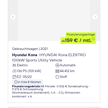
Finanzierungsanfrage
159 €
/ mtl.
ab
Gebrauchtwagen | 2021
Hyundai Kona
HYUNDAI Kona ELEKTRO
100kW Sports Utility Vehicle
Elektro
Automatik
136 PS (100 kW)
44.412 km
EZ
:
05/22
Stoff
in 4 bis 8 Wochen
Finanzierungsdetails
:
48 Monate
3.532 € Sonderzahlung
9.272 € Schlusszahlung
Stromverbrauch (kombiniert)
:
k.A.
CO₂-Emissionen
kombiniert
:
k.A.