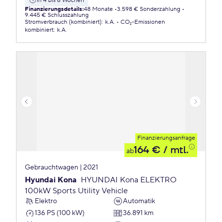
in 4 bis 8 Wochen
Finanzierungsdetails
:
48 Monate
3.598 € Sonderzahlung
9.445 € Schlusszahlung
Stromverbrauch (kombiniert)
:
k.A.
CO₂-Emissionen
kombiniert
:
k.A.
Finanzierungsanfrage
164 €
/ mtl.
ab
Gebrauchtwagen | 2021
Hyundai Kona
HYUNDAI Kona ELEKTRO
100kW Sports Utility Vehicle
Elektro
Automatik
136 PS (100 kW)
36.891 km