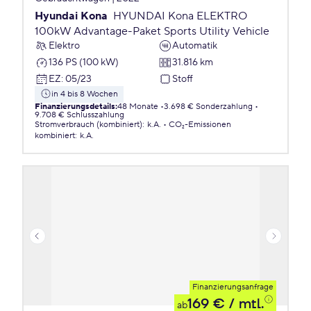
Hyundai Kona
HYUNDAI Kona ELEKTRO
100kW Advantage-Paket Sports Utility Vehicle
Elektro
Automatik
136 PS (100 kW)
31.816 km
EZ
:
05/23
Stoff
in 4 bis 8 Wochen
Finanzierungsdetails
:
48 Monate
3.698 € Sonderzahlung
9.708 € Schlusszahlung
Stromverbrauch (kombiniert)
:
k.A.
CO₂-Emissionen
kombiniert
:
k.A.
Finanzierungsanfrage
169 €
/ mtl.
ab