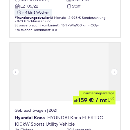
EZ
:
05/22
Stoff
in 4 bis 8 Wochen
Finanzierungsdetails
:
48 Monate
2.998 € Sonderzahlung
7.870 € Schlusszahlung
Stromverbrauch (kombiniert)
:
16,1 kWh/100 km
CO₂-
Emissionen
kombiniert
:
k.A.
Finanzierungsanfrage
139 €
/ mtl.
ab
Gebrauchtwagen | 2021
Hyundai Kona
HYUNDAI Kona ELEKTRO
100kW Sports Utility Vehicle