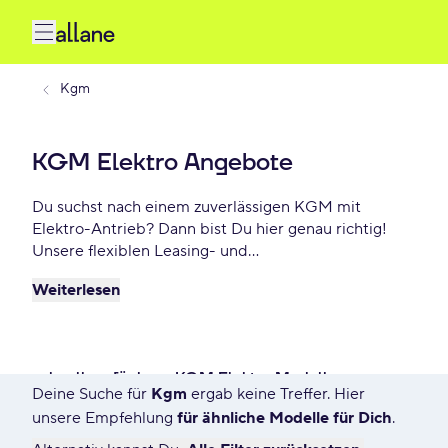
Kgm
KGM Elektro Angebote
Du suchst nach einem zuverlässigen KGM mit
Elektro-Antrieb? Dann bist Du hier genau richtig!
Unsere flexiblen Leasing- und
Finanzierungsoptionen ermöglichen es Dir, Dein
Weiterlesen
Wunschauto zu Top-Konditionen zu fahren. Genieße
maximale Freiheit und entscheide selbst, wie lange
Du Dein Fahrzeug nutzt. Entdecke die besten KGM
Elektro Deals – schon ab - €/mtl.
schnell verfügbare KGM Elektro Modelle
Deine Suche für
Kgm
ergab keine Treffer. Hier
626 Angebote für Deine Suche
unsere Empfehlung
für ähnliche Modelle für Dich
.