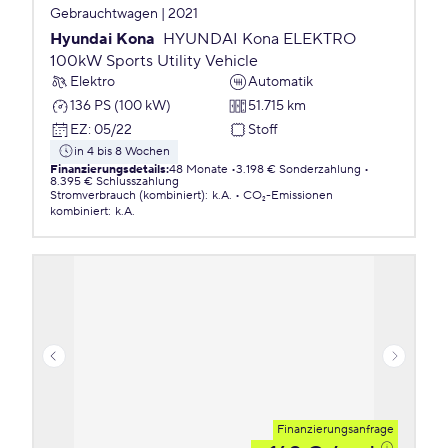
Gebrauchtwagen | 2021
Hyundai Kona
HYUNDAI Kona ELEKTRO
100kW Sports Utility Vehicle
Elektro
Automatik
136 PS (100 kW)
51.715 km
EZ
:
05/22
Stoff
in 4 bis 8 Wochen
Finanzierungsdetails
:
48 Monate
3.198 € Sonderzahlung
8.395 € Schlusszahlung
Stromverbrauch (kombiniert)
:
k.A.
CO₂-Emissionen
kombiniert
:
k.A.
Finanzierungsanfrage