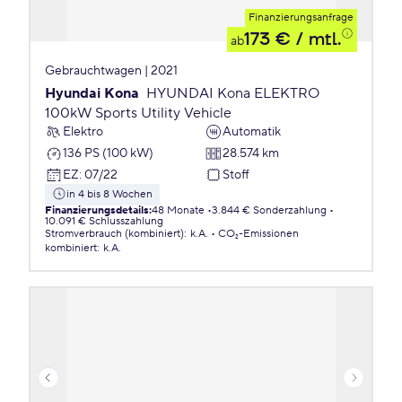
Finanzierungsanfrage
173 €
/ mtl.
ab
Gebrauchtwagen | 2021
Hyundai Kona
HYUNDAI Kona ELEKTRO
100kW Sports Utility Vehicle
Elektro
Automatik
136 PS (100 kW)
28.574 km
EZ
:
07/22
Stoff
in 4 bis 8 Wochen
Finanzierungsdetails
:
48 Monate
3.844 € Sonderzahlung
10.091 € Schlusszahlung
Stromverbrauch (kombiniert)
:
k.A.
CO₂-Emissionen
kombiniert
:
k.A.