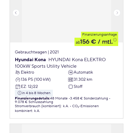
Finanzierungsanfrage
156 €
/ mtl.
ab
Gebrauchtwagen | 2021
Hyundai Kona
HYUNDAI Kona ELEKTRO
100kW Sports Utility Vehicle
Elektro
Automatik
136 PS (100 kW)
31.302 km
EZ
:
12/22
Stoff
in 4 bis 8 Wochen
Finanzierungsdetails
:
48 Monate
3.458 € Sonderzahlung
9.078 € Schlusszahlung
Stromverbrauch (kombiniert)
:
k.A.
CO₂-Emissionen
kombiniert
:
k.A.