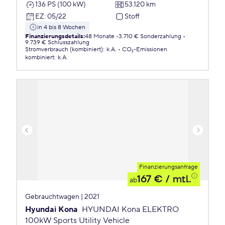
136 PS (100 kW)
53.120 km
EZ
:
05/22
Stoff
in 4 bis 8 Wochen
Finanzierungsdetails
:
48 Monate
3.710 € Sonderzahlung
9.739 € Schlusszahlung
Stromverbrauch (kombiniert)
:
k.A.
CO₂-Emissionen
kombiniert
:
k.A.
Finanzierungsanfrage
167 €
/ mtl.
ab
Gebrauchtwagen | 2021
Hyundai Kona
HYUNDAI Kona ELEKTRO
100kW Sports Utility Vehicle