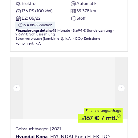
Elektro
Automatik
136 PS (100 kW)
39.378 km
EZ
:
05/22
Stoff
in 4 bis 8 Wochen
Finanzierungsdetails
:
48 Monate
3.694 € Sonderzahlung
9.697 € Schlusszahlung
Stromverbrauch (kombiniert)
:
k.A.
CO₂-Emissionen
kombiniert
:
k.A.
Finanzierungsanfrage
167 €
/ mtl.
ab
Gebrauchtwagen | 2021
Hyundai Kona
HYUNDAI Kona ELEKTRO