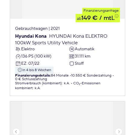
Finanzierungsanfrage
149 €
/ mtl.
ab
Gebrauchtwagen | 2021
Hyundai Kona
HYUNDAI Kona ELEKTRO
100kW Sports Utility Vehicle
Elektro
Automatik
136 PS (100 kW)
31.111 km
EZ
:
07/22
Stoff
in 4 bis 8 Wochen
Finanzierungsdetails
:
84 Monate
10.550 € Sonderzahlung
0 € Schlusszahlung
Stromverbrauch (kombiniert)
:
k.A.
CO₂-Emissionen
kombiniert
:
k.A.