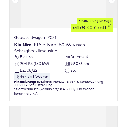
Finanzierungsanfrage
178 €
/ mtl.
ab
Gebrauchtwagen | 2021
Kia Niro
KIA e-Niro 150kW Vision
Schräghecklimousine
Elektro
Automatik
204 PS (150 kW)
99.086 km
EZ
:
05/22
Stoff
in 4 bis 8 Wochen
Finanzierungsdetails
:
48 Monate
3.954 € Sonderzahlung
10.380 € Schlusszahlung
Stromverbrauch (kombiniert)
:
k.A.
CO₂-Emissionen
kombiniert
:
k.A.