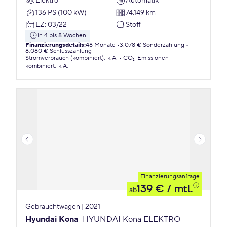
Elektro
Automatik
136 PS (100 kW)
74.149 km
EZ
:
03/22
Stoff
in 4 bis 8 Wochen
Finanzierungsdetails
:
48 Monate
3.078 € Sonderzahlung
8.080 € Schlusszahlung
Stromverbrauch (kombiniert)
:
k.A.
CO₂-Emissionen
kombiniert
:
k.A.
Finanzierungsanfrage
139 €
/ mtl.
ab
Gebrauchtwagen | 2021
Hyundai Kona
HYUNDAI Kona ELEKTRO