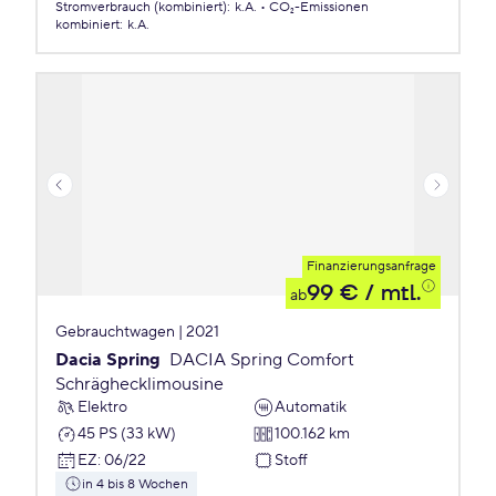
Stromverbrauch (kombiniert)
:
k.A.
CO₂-Emissionen
kombiniert
:
k.A.
Finanzierungsanfrage
99 €
/ mtl.
ab
Gebrauchtwagen | 2021
Dacia Spring
DACIA Spring Comfort
Schräghecklimousine
Elektro
Automatik
45 PS (33 kW)
100.162 km
EZ
:
06/22
Stoff
in 4 bis 8 Wochen