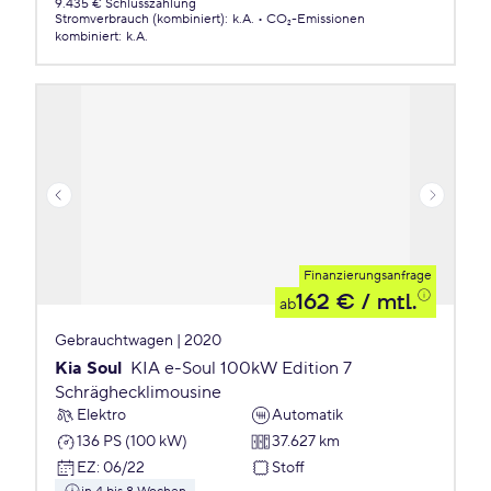
9.435 € Schlusszahlung
Stromverbrauch (kombiniert)
:
k.A.
CO₂-Emissionen
kombiniert
:
k.A.
Finanzierungsanfrage
162 €
/ mtl.
ab
Gebrauchtwagen | 2020
Kia Soul
KIA e-Soul 100kW Edition 7
Schräghecklimousine
Elektro
Automatik
136 PS (100 kW)
37.627 km
EZ
:
06/22
Stoff