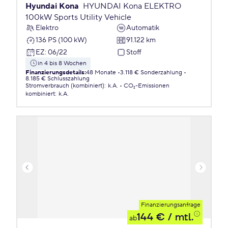
Hyundai Kona
HYUNDAI Kona ELEKTRO
100kW Sports Utility Vehicle
Elektro
Automatik
136 PS (100 kW)
91.122 km
EZ
:
06/22
Stoff
in 4 bis 8 Wochen
Finanzierungsdetails
:
48 Monate
3.118 € Sonderzahlung
8.185 € Schlusszahlung
Stromverbrauch (kombiniert)
:
k.A.
CO₂-Emissionen
kombiniert
:
k.A.
Finanzierungsanfrage
144 €
/ mtl.
ab