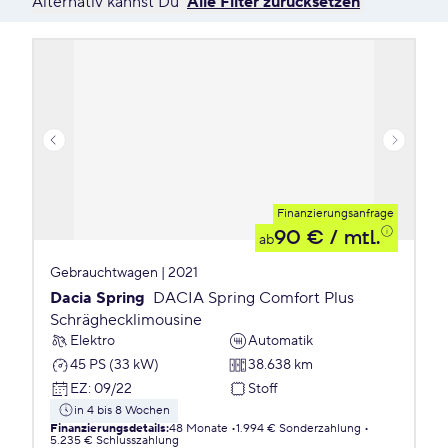
Alternativ kannst Du
Alle Filter zurücksetzen
Finanzierungsanfrage
90 €
/ mtl.
ab
Gebrauchtwagen | 2021
Dacia Spring
DACIA Spring Comfort Plus
Schräghecklimousine
Elektro
Automatik
45 PS (33 kW)
38.638 km
EZ
:
09/22
Stoff
in 4 bis 8 Wochen
Finanzierungsdetails
:
48 Monate
1.994 € Sonderzahlung
5.235 € Schlusszahlung