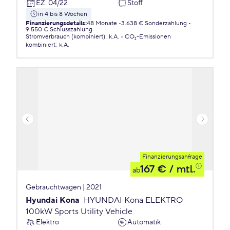
EZ
:
04/22
Stoff
in 4 bis 8 Wochen
Finanzierungsdetails
:
48 Monate
3.638 € Sonderzahlung
9.550 € Schlusszahlung
Stromverbrauch (kombiniert)
:
k.A.
CO₂-Emissionen
kombiniert
:
k.A.
Finanzierungsanfrage
167 €
/ mtl.
ab
Gebrauchtwagen | 2021
Hyundai Kona
HYUNDAI Kona ELEKTRO
100kW Sports Utility Vehicle
Elektro
Automatik