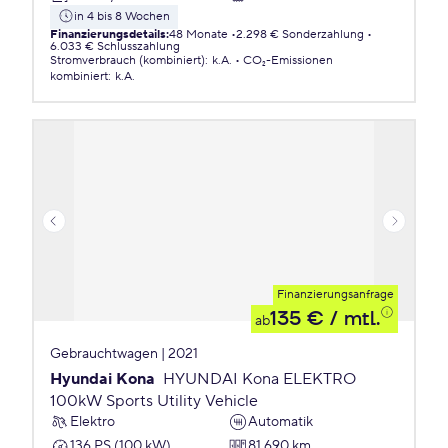
in 4 bis 8 Wochen
Finanzierungsdetails
:
48 Monate
2.298 € Sonderzahlung
6.033 € Schlusszahlung
Stromverbrauch (kombiniert)
:
k.A.
CO₂-Emissionen
kombiniert
:
k.A.
Finanzierungsanfrage
135 €
/ mtl.
ab
Gebrauchtwagen | 2021
Hyundai Kona
HYUNDAI Kona ELEKTRO
100kW Sports Utility Vehicle
Elektro
Automatik
136 PS (100 kW)
81.690 km