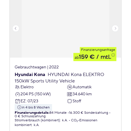
Finanzierungsanfrage
159 €
/ mtl.
ab
Gebrauchtwagen | 2022
Hyundai Kona
HYUNDAI Kona ELEKTRO
150kW Sports Utility Vehicle
Elektro
Automatik
204 PS (150 kW)
34.640 km
EZ
:
07/23
Stoff
in 4 bis 8 Wochen
Finanzierungsdetails
:
84 Monate
16.300 € Sonderzahlung
0 € Schlusszahlung
Stromverbrauch (kombiniert)
:
k.A.
CO₂-Emissionen
kombiniert
:
k.A.