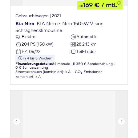
169 €
/ mtl.
ab
Gebrauchtwagen | 2021
Kia Niro
KIA Niro e-Niro 150kW Vision
Schräghecklimousine
Elektro
Automatik
204 PS (150 kW)
28.243 km
EZ
:
06/22
Teil-Leder
in 4 bis 8 Wochen
Finanzierungsdetails
:
84 Monate
11.350 € Sonderzahlung
0 € Schlusszahlung
Stromverbrauch (kombiniert)
:
k.A.
CO₂-Emissionen
kombiniert
:
k.A.