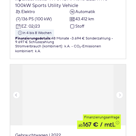
100kW Sports Utility Vehicle
Elektro
Automatik
136 PS (100 kW)
43.412 km
EZ
:
02/23
Stoff
in 4 bis 8 Wochen
Finanzierungsdetails
:
48 Monate
3.694 € Sonderzahlung
9.697 € Schlusszahlung
Stromverbrauch (kombiniert)
:
k.A.
CO₂-Emissionen
kombiniert
:
k.A.
Finanzierungsanfrage
167 €
/ mtl.
ab
Gebrauchtwagen | 2022