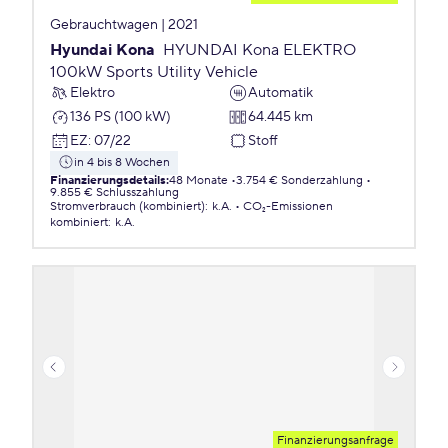
Gebrauchtwagen | 2021
Hyundai Kona
HYUNDAI Kona ELEKTRO
100kW Sports Utility Vehicle
Elektro
Automatik
136 PS (100 kW)
64.445 km
EZ
:
07/22
Stoff
in 4 bis 8 Wochen
Finanzierungsdetails
:
48 Monate
3.754 € Sonderzahlung
9.855 € Schlusszahlung
Stromverbrauch (kombiniert)
:
k.A.
CO₂-Emissionen
kombiniert
:
k.A.
Finanzierungsanfrage