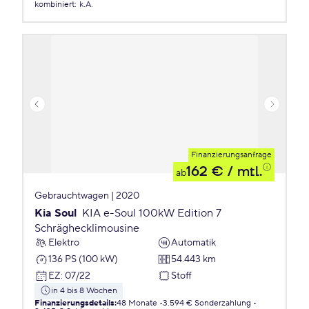
kombiniert
:
k.A.
Finanzierungsanfrage
162 €
/ mtl.
ab
Gebrauchtwagen | 2020
Kia Soul
KIA e-Soul 100kW Edition 7
Schräghecklimousine
Elektro
Automatik
136 PS (100 kW)
54.443 km
EZ
:
07/22
Stoff
in 4 bis 8 Wochen
Finanzierungsdetails
:
48 Monate
3.594 € Sonderzahlung