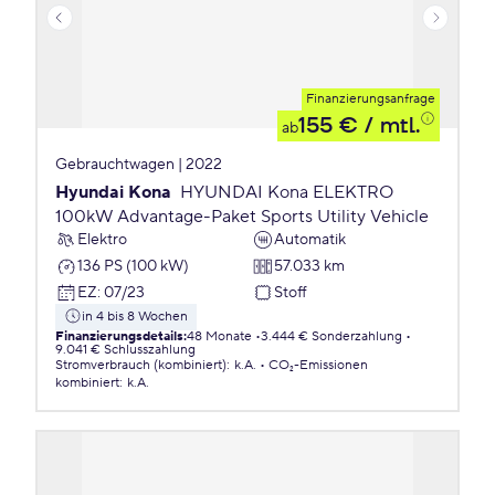
Finanzierungsanfrage
155 €
/ mtl.
ab
Gebrauchtwagen | 2022
Hyundai Kona
HYUNDAI Kona ELEKTRO
100kW Advantage-Paket Sports Utility Vehicle
Elektro
Automatik
136 PS (100 kW)
57.033 km
EZ
:
07/23
Stoff
in 4 bis 8 Wochen
Finanzierungsdetails
:
48 Monate
3.444 € Sonderzahlung
9.041 € Schlusszahlung
Stromverbrauch (kombiniert)
:
k.A.
CO₂-Emissionen
kombiniert
:
k.A.