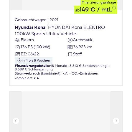
Finanzierungsanfrage
149 €
/ mtl.
ab
Gebrauchtwagen | 2021
Hyundai Kona
HYUNDAI Kona ELEKTRO
100kW Sports Utility Vehicle
Elektro
Automatik
136 PS (100 kW)
36.923 km
EZ
:
06/22
Stoff
in 4 bis 8 Wochen
Finanzierungsdetails
:
48 Monate
3.310 € Sonderzahlung
8.689 € Schlusszahlung
Stromverbrauch (kombiniert)
:
k.A.
CO₂-Emissionen
kombiniert
:
k.A.