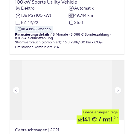
100kW Sports Utility Vehicle
Elektro
Automatik
136 PS (100 kW)
49.744 km
EZ
:
12/22
Stoff
in 4 bis 8 Wochen
Finanzierungsdetails
:
48 Monate
3.088 € Sonderzahlung
8.106 € Schlusszahlung
Stromverbrauch (kombiniert)
:
16,3 kWh/100 km
CO₂-
Emissionen
kombiniert
:
k.A.
Finanzierungsanfrage
141 €
/ mtl.
ab
Gebrauchtwagen | 2021