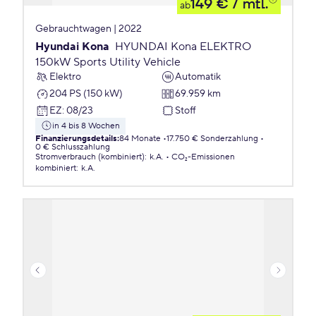
149 €
/ mtl.
ab
Gebrauchtwagen | 2022
Hyundai Kona
HYUNDAI Kona ELEKTRO
150kW Sports Utility Vehicle
Elektro
Automatik
204 PS (150 kW)
69.959 km
EZ
:
08/23
Stoff
in 4 bis 8 Wochen
Finanzierungsdetails
:
84 Monate
17.750 € Sonderzahlung
0 € Schlusszahlung
Stromverbrauch (kombiniert)
:
k.A.
CO₂-Emissionen
kombiniert
:
k.A.