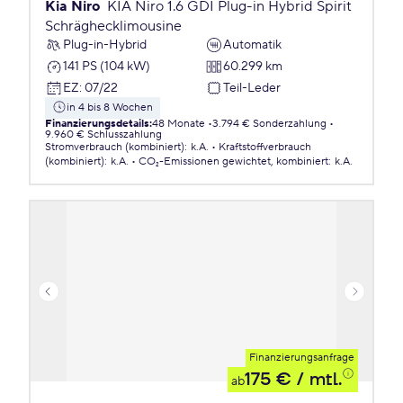
Kia Niro
KIA Niro 1.6 GDI Plug-in Hybrid Spirit
Schräghecklimousine
Plug-in-Hybrid
Automatik
141 PS (104 kW)
60.299 km
EZ
:
07/22
Teil-Leder
in 4 bis 8 Wochen
Finanzierungsdetails
:
48 Monate
3.794 € Sonderzahlung
9.960 € Schlusszahlung
Stromverbrauch (kombiniert)
:
k.A.
Kraftstoffverbrauch
(kombiniert)
:
k.A.
CO₂-Emissionen
gewichtet, kombiniert
:
k.A.
Finanzierungsanfrage
175 €
/ mtl.
ab