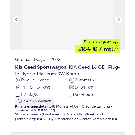
Finanzierungsanfrage
184 €
/ mtl.
ab
Gebrauchtwagen | 2022
Kia Ceed Sportswagon
KIA Ceed 1.6 GDI Plug-
In Hybrid Platinum SW Kombi
Plug-in-Hybrid
Automatik
141 PS (104 kW)
54.341 km
EZ
:
03/23
Voll-Leder
in 4 bis 8 Wochen
Finanzierungsdetails
:
48 Monate
4.094 € Sonderzahlung
10.747 € Schlusszahlung
Stromverbrauch (kombiniert)
:
k.A.
Kraftstoffverbrauch
(kombiniert)
:
k.A.
CO₂-Emissionen
gewichtet, kombiniert
:
k.A.