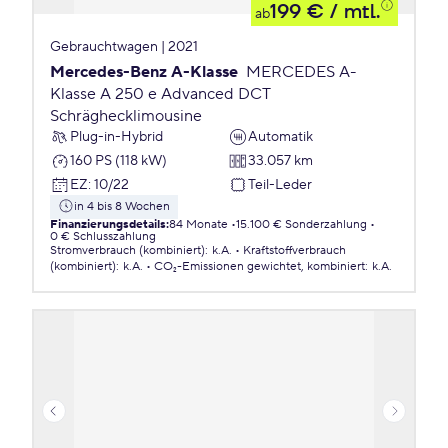
199 €
/ mtl.
ab
Gebrauchtwagen | 2021
Mercedes-Benz A-Klasse
MERCEDES A-
Klasse A 250 e Advanced DCT
Schräghecklimousine
Plug-in-Hybrid
Automatik
160 PS (118 kW)
33.057 km
EZ
:
10/22
Teil-Leder
in 4 bis 8 Wochen
Finanzierungsdetails
:
84 Monate
15.100 € Sonderzahlung
0 € Schlusszahlung
Stromverbrauch (kombiniert)
:
k.A.
Kraftstoffverbrauch
(kombiniert)
:
k.A.
CO₂-Emissionen
gewichtet, kombiniert
:
k.A.