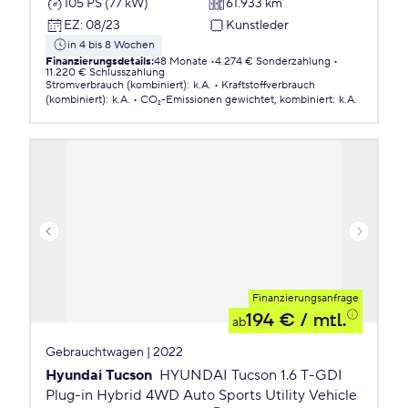
105 PS (77 kW)
61.933 km
EZ
:
08/23
Kunstleder
in 4 bis 8 Wochen
Finanzierungsdetails
:
48 Monate
4.274 € Sonderzahlung
11.220 € Schlusszahlung
Stromverbrauch (kombiniert)
:
k.A.
Kraftstoffverbrauch
(kombiniert)
:
k.A.
CO₂-Emissionen
gewichtet, kombiniert
:
k.A.
Finanzierungsanfrage
194 €
/ mtl.
ab
Gebrauchtwagen | 2022
Hyundai Tucson
HYUNDAI Tucson 1.6 T-GDI
Plug-in Hybrid 4WD Auto Sports Utility Vehicle