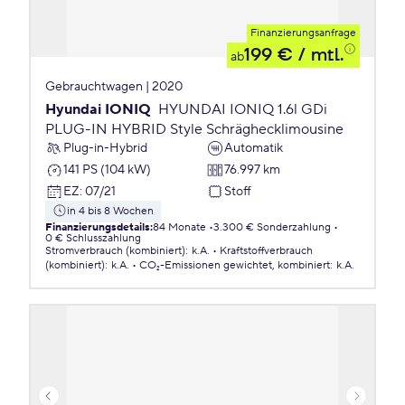
Finanzierungsanfrage
199 €
/ mtl.
ab
Gebrauchtwagen | 2020
Hyundai IONIQ
HYUNDAI IONIQ 1.6l GDi
PLUG-IN HYBRID Style Schräghecklimousine
Plug-in-Hybrid
Automatik
141 PS (104 kW)
76.997 km
EZ
:
07/21
Stoff
in 4 bis 8 Wochen
Finanzierungsdetails
:
84 Monate
3.300 € Sonderzahlung
0 € Schlusszahlung
Stromverbrauch (kombiniert)
:
k.A.
Kraftstoffverbrauch
(kombiniert)
:
k.A.
CO₂-Emissionen
gewichtet, kombiniert
:
k.A.