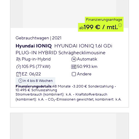
Finanzierungsanfrage
199 €
/ mtl.
ab
Gebrauchtwagen | 2021
Hyundai IONIQ
HYUNDAI IONIQ 1.6l GDi
PLUG-IN HYBRID Schräghecklimousine
Plug-in-Hybrid
Automatik
105 PS (77 kW)
50.993 km
EZ
:
06/22
Andere
in 4 bis 8 Wochen
Finanzierungsdetails
:
48 Monate
3.200 € Sonderzahlung
10.495 € Schlusszahlung
Stromverbrauch (kombiniert)
:
k.A.
Kraftstoffverbrauch
(kombiniert)
:
k.A.
CO₂-Emissionen
gewichtet, kombiniert
:
k.A.