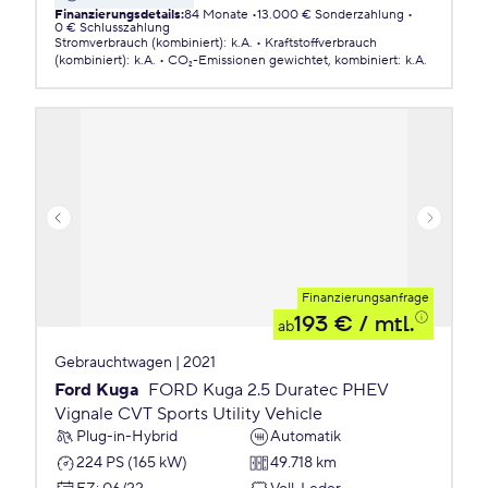
Finanzierungsdetails
:
84 Monate
13.000 € Sonderzahlung
0 € Schlusszahlung
Stromverbrauch (kombiniert)
:
k.A.
Kraftstoffverbrauch
(kombiniert)
:
k.A.
CO₂-Emissionen
gewichtet, kombiniert
:
k.A.
Finanzierungsanfrage
193 €
/ mtl.
ab
Gebrauchtwagen | 2021
Ford Kuga
FORD Kuga 2.5 Duratec PHEV
Vignale CVT Sports Utility Vehicle
Plug-in-Hybrid
Automatik
224 PS (165 kW)
49.718 km