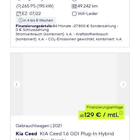
265 PS (195 kW)
49.242 km
EZ
:
07/22
Voll-Leder
in 4 bis 8 Wochen
Finanzierungsdetails
:
84 Monate
27.800 € Sonderzahlung
0 € Schlusszahlung
Stromverbrauch (kombiniert)
:
k.A.
Kraftstoffverbrauch
(kombiniert)
:
k.A.
CO₂-Emissionen
gewichtet, kombiniert
:
k.A.
Finanzierungsanfrage
129 €
/ mtl.
ab
Gebrauchtwagen | 2021
Kia Ceed
KIA Ceed 1.6 GDI Plug-In Hybrid