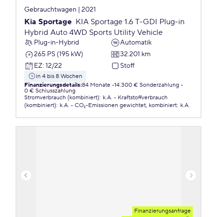
Gebrauchtwagen | 2021
Kia Sportage
KIA Sportage 1.6 T-GDI Plug-in
Hybrid Auto 4WD Sports Utility Vehicle
Plug-in-Hybrid
Automatik
265 PS (195 kW)
32.201 km
EZ
:
12/22
Stoff
in 4 bis 8 Wochen
Finanzierungsdetails
:
84 Monate
14.300 € Sonderzahlung
0 € Schlusszahlung
Stromverbrauch (kombiniert)
:
k.A.
Kraftstoffverbrauch
(kombiniert)
:
k.A.
CO₂-Emissionen
gewichtet, kombiniert
:
k.A.
Finanzierungsanfrage