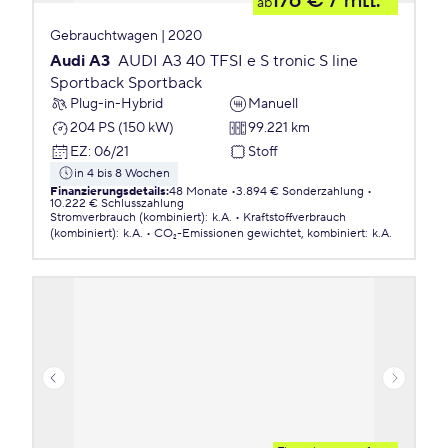
176 €
/ mtl.
ab
Gebrauchtwagen | 2020
Audi A3
AUDI A3 40 TFSI e S tronic S line
Sportback Sportback
Plug-in-Hybrid
Manuell
204 PS (150 kW)
99.221 km
EZ
:
06/21
Stoff
in 4 bis 8 Wochen
Finanzierungsdetails
:
48 Monate
3.894 € Sonderzahlung
10.222 € Schlusszahlung
Stromverbrauch (kombiniert)
:
k.A.
Kraftstoffverbrauch
(kombiniert)
:
k.A.
CO₂-Emissionen
gewichtet, kombiniert
:
k.A.