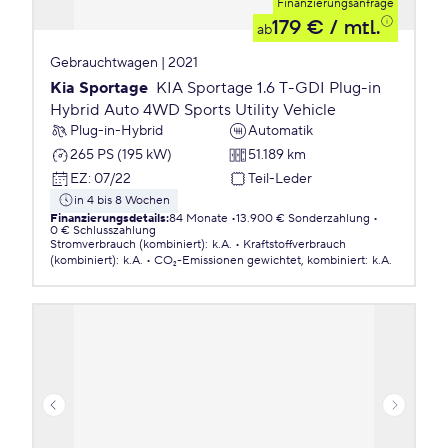
Finanzierungsanfrage
179 €
/ mtl.
ab
Gebrauchtwagen | 2021
Kia Sportage
KIA Sportage 1.6 T-GDI Plug-in
Hybrid Auto 4WD Sports Utility Vehicle
Plug-in-Hybrid
Automatik
265 PS (195 kW)
51.189 km
EZ
:
07/22
Teil-Leder
in 4 bis 8 Wochen
Finanzierungsdetails
:
84 Monate
13.900 € Sonderzahlung
0 € Schlusszahlung
Stromverbrauch (kombiniert)
:
k.A.
Kraftstoffverbrauch
(kombiniert)
:
k.A.
CO₂-Emissionen
gewichtet, kombiniert
:
k.A.