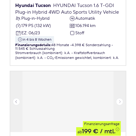
Hyundai Tucson
HYUNDAI Tucson 1.6 T-GDI
Plug-in Hybrid 4WD Auto Sports Utility Vehicle
Plug-in-Hybrid
Automatik
179 PS (132 kW)
106.194 km
EZ
:
06/23
Stoff
in 4 bis 8 Wochen
Finanzierungsdetails
:
48 Monate
4.398 € Sonderzahlung
11.545 € Schlusszahlung
Stromverbrauch (kombiniert)
:
k.A.
Kraftstoffverbrauch
(kombiniert)
:
k.A.
CO₂-Emissionen
gewichtet, kombiniert
:
k.A.
Finanzierungsanfrage
199 €
/ mtl.
ab