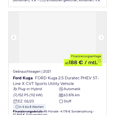
(kombiniert)
:
k.A.
CO₂-Emissionen
gewichtet, kombiniert
:
k.A.
Finanzierungsanfrage
188 €
/ mtl.
ab
Gebrauchtwagen | 2021
Ford Kuga
FORD Kuga 2.5 Duratec PHEV ST-
Line X CVT Sports Utility Vehicle
Plug-in-Hybrid
Automatik
152 PS (112 kW)
63.876 km
EZ
:
02/23
Stoff
in 4 bis 8 Wochen
Finanzierungsdetails
:
48 Monate
4.178 € Sonderzahlung
10.968 € Schlusszahlung