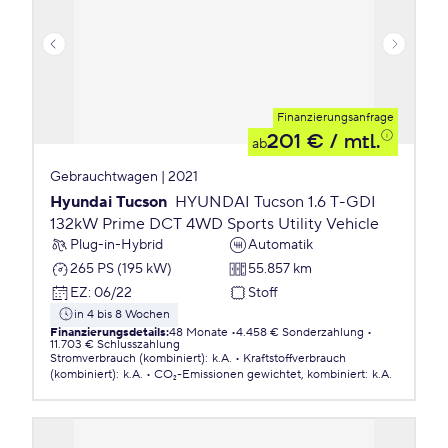
Finanzierungsanfrage
201 €
/ mtl.
ab
Gebrauchtwagen | 2021
Hyundai Tucson
HYUNDAI Tucson 1.6 T-GDI
132kW Prime DCT 4WD Sports Utility Vehicle
Plug-in-Hybrid
Automatik
265 PS (195 kW)
55.857 km
EZ
:
06/22
Stoff
in 4 bis 8 Wochen
Finanzierungsdetails
:
48 Monate
4.458 € Sonderzahlung
11.703 € Schlusszahlung
Stromverbrauch (kombiniert)
:
k.A.
Kraftstoffverbrauch
(kombiniert)
:
k.A.
CO₂-Emissionen
gewichtet, kombiniert
:
k.A.