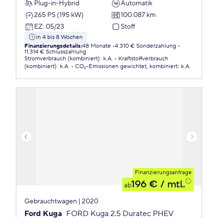
Plug-in-Hybrid
Automatik
265 PS (195 kW)
100.087 km
EZ
:
05/23
Stoff
in 4 bis 8 Wochen
Finanzierungsdetails
:
48 Monate
4.310 € Sonderzahlung
11.314 € Schlusszahlung
Stromverbrauch (kombiniert)
:
k.A.
Kraftstoffverbrauch
(kombiniert)
:
k.A.
CO₂-Emissionen
gewichtet, kombiniert
:
k.A.
Finanzierungsanfrage
196 €
/ mtl.
ab
Gebrauchtwagen | 2020
Ford Kuga
FORD Kuga 2.5 Duratec PHEV