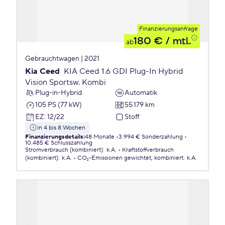
Finanzierungsanfrage
180 €
/ mtl.
ab
Gebrauchtwagen | 2021
Kia Ceed
KIA Ceed 1.6 GDI Plug-In Hybrid
Vision Sportsw. Kombi
Plug-in-Hybrid
Automatik
105 PS (77 kW)
55.179 km
EZ
:
12/22
Stoff
in 4 bis 8 Wochen
Finanzierungsdetails
:
48 Monate
3.994 € Sonderzahlung
10.485 € Schlusszahlung
Stromverbrauch (kombiniert)
:
k.A.
Kraftstoffverbrauch
(kombiniert)
:
k.A.
CO₂-Emissionen
gewichtet, kombiniert
:
k.A.