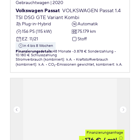
Gebrauchtwagen | 2020
Volkswagen Passat
VOLKSWAGEN Passat 1.4
TSI DSG GTE Variant Kombi
Plug-in-Hybrid
Automatik
156 PS (115 kW)
75.179 km
EZ
:
11/21
Stoff
in 4 bis 8 Wochen
Finanzierungsdetails
:
48 Monate
3.878 € Sonderzahlung
10.180 € Schlusszahlung
Stromverbrauch (kombiniert)
:
k.A.
Kraftstoffverbrauch
(kombiniert)
:
k.A.
CO₂-Emissionen
gewichtet, kombiniert
:
k.A.
Finanzierungsanfrage