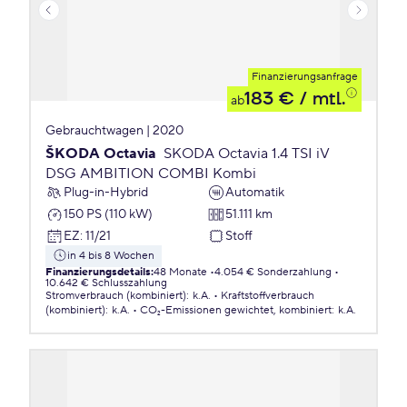
Finanzierungsanfrage
183 €
/ mtl.
ab
Gebrauchtwagen | 2020
ŠKODA Octavia
SKODA Octavia 1.4 TSI iV
DSG AMBITION COMBI Kombi
Plug-in-Hybrid
Automatik
150 PS (110 kW)
51.111 km
EZ
:
11/21
Stoff
in 4 bis 8 Wochen
Finanzierungsdetails
:
48 Monate
4.054 € Sonderzahlung
10.642 € Schlusszahlung
Stromverbrauch (kombiniert)
:
k.A.
Kraftstoffverbrauch
(kombiniert)
:
k.A.
CO₂-Emissionen
gewichtet, kombiniert
:
k.A.