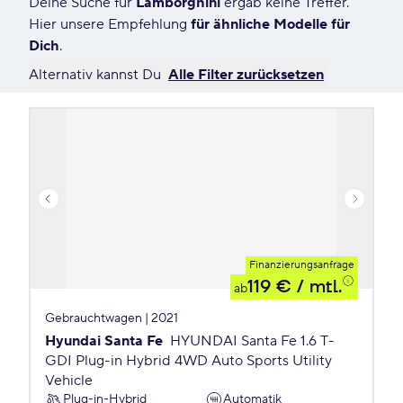
Deine Suche für
Lamborghini
ergab keine Treffer.
138 Angebote für Deine Suche
Hier unsere Empfehlung
für ähnliche Modelle für
Dich
.
Alternativ kannst Du
Alle Filter zurücksetzen
Finanzierungsanfrage
119 €
/ mtl.
ab
Gebrauchtwagen | 2021
Hyundai Santa Fe
HYUNDAI Santa Fe 1.6 T-
GDI Plug-in Hybrid 4WD Auto Sports Utility
Vehicle
Plug-in-Hybrid
Automatik