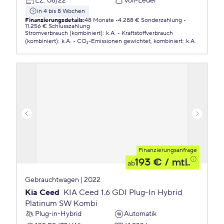
EZ
:
06/22
Voll-Leder
in 4 bis 8 Wochen
Finanzierungsdetails
:
48 Monate
4.288 € Sonderzahlung
11.256 € Schlusszahlung
Stromverbrauch (kombiniert)
:
k.A.
Kraftstoffverbrauch
(kombiniert)
:
k.A.
CO₂-Emissionen
gewichtet, kombiniert
:
k.A.
Finanzierungsanfrage
193 €
/ mtl.
ab
Gebrauchtwagen | 2022
Kia Ceed
KIA Ceed 1.6 GDI Plug-In Hybrid
Platinum SW Kombi
Plug-in-Hybrid
Automatik