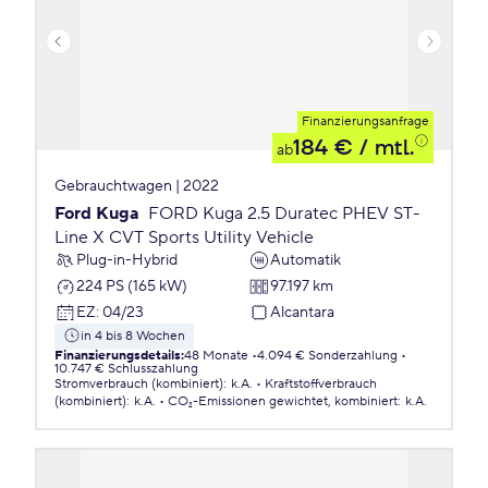
Finanzierungsanfrage
184 €
/ mtl.
ab
Gebrauchtwagen | 2022
Ford Kuga
FORD Kuga 2.5 Duratec PHEV ST-
Line X CVT Sports Utility Vehicle
Plug-in-Hybrid
Automatik
224 PS (165 kW)
97.197 km
EZ
:
04/23
Alcantara
in 4 bis 8 Wochen
Finanzierungsdetails
:
48 Monate
4.094 € Sonderzahlung
10.747 € Schlusszahlung
Stromverbrauch (kombiniert)
:
k.A.
Kraftstoffverbrauch
(kombiniert)
:
k.A.
CO₂-Emissionen
gewichtet, kombiniert
:
k.A.