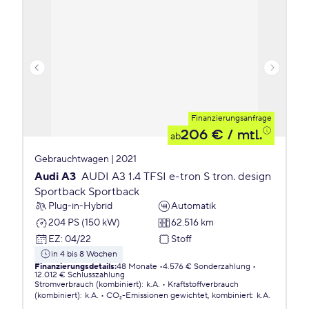
Finanzierungsanfrage
206 €
/ mtl.
ab
Gebrauchtwagen | 2021
Audi A3
AUDI A3 1.4 TFSI e-tron S tron. design
Sportback Sportback
Plug-in-Hybrid
Automatik
204 PS (150 kW)
62.516 km
EZ
:
04/22
Stoff
in 4 bis 8 Wochen
Finanzierungsdetails
:
48 Monate
4.576 € Sonderzahlung
12.012 € Schlusszahlung
Stromverbrauch (kombiniert)
:
k.A.
Kraftstoffverbrauch
(kombiniert)
:
k.A.
CO₂-Emissionen
gewichtet, kombiniert
:
k.A.