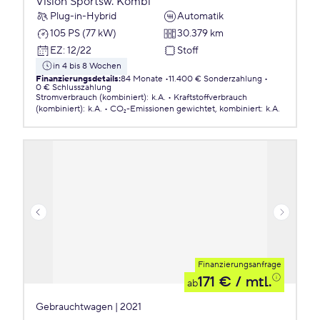
Vision Sportsw. Kombi
Plug-in-Hybrid
Automatik
105 PS (77 kW)
30.379 km
EZ
:
12/22
Stoff
in 4 bis 8 Wochen
Finanzierungsdetails
:
84 Monate
11.400 € Sonderzahlung
0 € Schlusszahlung
Stromverbrauch (kombiniert)
:
k.A.
Kraftstoffverbrauch
(kombiniert)
:
k.A.
CO₂-Emissionen
gewichtet, kombiniert
:
k.A.
Finanzierungsanfrage
171 €
/ mtl.
ab
Gebrauchtwagen | 2021