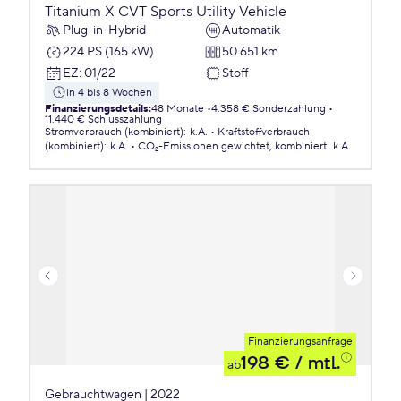
Titanium X CVT Sports Utility Vehicle
Plug-in-Hybrid
Automatik
224 PS (165 kW)
50.651 km
EZ
:
01/22
Stoff
in 4 bis 8 Wochen
Finanzierungsdetails
:
48 Monate
4.358 € Sonderzahlung
11.440 € Schlusszahlung
Stromverbrauch (kombiniert)
:
k.A.
Kraftstoffverbrauch
(kombiniert)
:
k.A.
CO₂-Emissionen
gewichtet, kombiniert
:
k.A.
Finanzierungsanfrage
198 €
/ mtl.
ab
Gebrauchtwagen | 2022