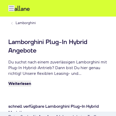
Lamborghini
Lamborghini Plug-In Hybrid
Angebote
Du suchst nach einem zuverlässigen Lamborghini mit
Plug-In Hybrid-Antrieb? Dann bist Du hier genau
richtig! Unsere flexiblen Leasing- und
Finanzierungsoptionen ermöglichen es Dir, Dein
Weiterlesen
Wunschauto zu Top-Konditionen zu fahren. Genieße
maximale Freiheit und entscheide selbst, wie lange
Du Dein Fahrzeug nutzt. Entdecke die besten
Lamborghini Plug-In Hybrid Deals – schon ab -
schnell verfügbare Lamborghini Plug-In Hybrid
€/mtl.
Modelle