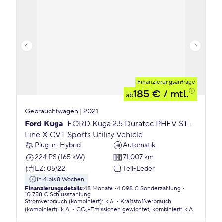
Finanzierungsanfrage
185 €
/ mtl.
ab
Gebrauchtwagen | 2021
Ford Kuga
FORD Kuga 2.5 Duratec PHEV ST-
Line X CVT Sports Utility Vehicle
Plug-in-Hybrid
Automatik
224 PS (165 kW)
71.007 km
EZ
:
05/22
Teil-Leder
in 4 bis 8 Wochen
Finanzierungsdetails
:
48 Monate
4.098 € Sonderzahlung
10.758 € Schlusszahlung
Stromverbrauch (kombiniert)
:
k.A.
Kraftstoffverbrauch
(kombiniert)
:
k.A.
CO₂-Emissionen
gewichtet, kombiniert
:
k.A.