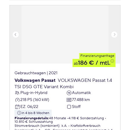
Finanzierungsanfrage
186 €
/ mtl.
ab
Gebrauchtwagen | 2021
Volkswagen Passat
VOLKSWAGEN Passat 1.4
TSI DSG GTE Variant Kombi
Plug-in-Hybrid
Automatik
218 PS (160 kW)
77.488 km
EZ
:
06/22
Stoff
in 4 bis 8 Wochen
Finanzierungsdetails
:
48 Monate
4.118 € Sonderzahlung
10.810 € Schlusszahlung
Stromverbrauch (kombiniert)
:
k.A.
Kraftstoffverbrauch