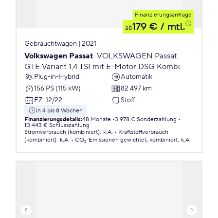
Finanzierungsanfrage
179 €
/ mtl.
ab
Gebrauchtwagen | 2021
Volkswagen Passat
VOLKSWAGEN Passat
GTE Variant 1,4 TSI mit E-Motor DSG Kombi
Plug-in-Hybrid
Automatik
156 PS (115 kW)
82.497 km
EZ
:
12/22
Stoff
in 4 bis 8 Wochen
Finanzierungsdetails
:
48 Monate
3.978 € Sonderzahlung
10.443 € Schlusszahlung
Stromverbrauch (kombiniert)
:
k.A.
Kraftstoffverbrauch
(kombiniert)
:
k.A.
CO₂-Emissionen
gewichtet, kombiniert
:
k.A.