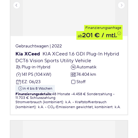
Finanzierungsanfrage
201 €
/ mtl.
ab
Gebrauchtwagen | 2022
Kia XCeed
KIA XCeed 1.6 GDI Plug-In Hybrid
DCT6 Vision Sports Utility Vehicle
Plug-in-Hybrid
Automatik
141 PS (104 kW)
74.404 km
EZ
:
06/23
Stoff
in 4 bis 8 Wochen
Finanzierungsdetails
:
48 Monate
4.458 € Sonderzahlung
11.703 € Schlusszahlung
Stromverbrauch (kombiniert)
:
k.A.
Kraftstoffverbrauch
(kombiniert)
:
k.A.
CO₂-Emissionen
gewichtet, kombiniert
:
k.A.