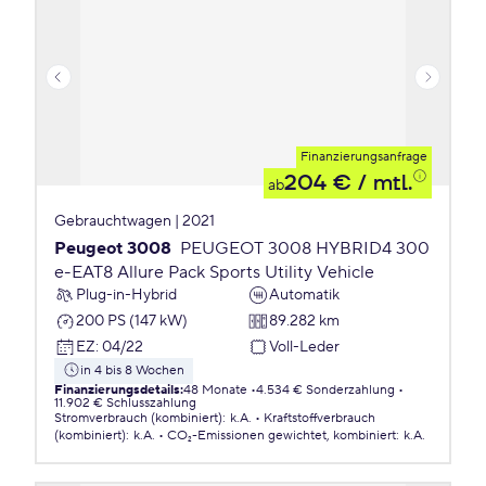
Finanzierungsanfrage
204 €
/ mtl.
ab
Gebrauchtwagen | 2021
Peugeot 3008
PEUGEOT 3008 HYBRID4 300
e-EAT8 Allure Pack Sports Utility Vehicle
Plug-in-Hybrid
Automatik
200 PS (147 kW)
89.282 km
EZ
:
04/22
Voll-Leder
in 4 bis 8 Wochen
Finanzierungsdetails
:
48 Monate
4.534 € Sonderzahlung
11.902 € Schlusszahlung
Stromverbrauch (kombiniert)
:
k.A.
Kraftstoffverbrauch
(kombiniert)
:
k.A.
CO₂-Emissionen
gewichtet, kombiniert
:
k.A.