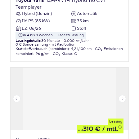
Toyota Yaris
1.5-l-VVT-i Hybrid 116 CVT
Teamplayer
Hybrid (Benzin)
Automatik
116 PS (85 kW)
35 km
EZ
:
06/26
Stoff
in 4 bis 8 Wochen
Tageszulassung
Leasingdetails
:
30 Monate
10.000 km/Jahr
0 € Sonderzahlung
mit Kaufoption
Kraftstoffverbrauch (kombiniert)
:
4,2 l/100 km
CO₂-Emissionen
kombiniert
:
96 g/km
CO₂-Klasse
:
C
Leasing
310 €
/ mtl.
ab