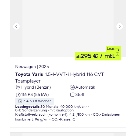
Leasing
295 €
/ mtl.
ab
Neuwagen | 2025
Toyota Yaris
1.5-l-VVT-i Hybrid 116 CVT
Teamplayer
Hybrid (Benzin)
Automatik
116 PS (85 kW)
Stoff
in 4 bis 8 Wochen
Leasingdetails
:
30 Monate
10.000 km/Jahr
0 € Sonderzahlung
mit Kaufoption
Kraftstoffverbrauch (kombiniert)
:
4,2 l/100 km
CO₂-Emissionen
kombiniert
:
96 g/km
CO₂-Klasse
:
C