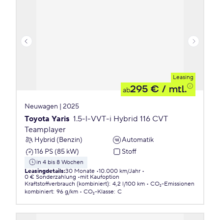
Leasing
295 €
/ mtl.
ab
Neuwagen | 2025
Toyota Yaris
1.5-l-VVT-i Hybrid 116 CVT
Teamplayer
Hybrid (Benzin)
Automatik
116 PS (85 kW)
Stoff
in 4 bis 8 Wochen
Leasingdetails
:
30 Monate
10.000 km/Jahr
0 € Sonderzahlung
mit Kaufoption
Kraftstoffverbrauch (kombiniert)
:
4,2 l/100 km
CO₂-Emissionen
kombiniert
:
96 g/km
CO₂-Klasse
:
C