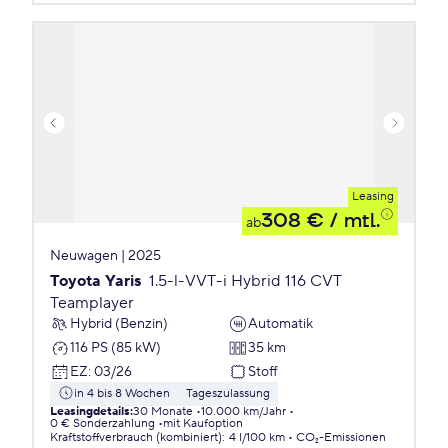
Leasing
308 €
/ mtl.
ab
Neuwagen | 2025
Toyota Yaris
1.5-l-VVT-i Hybrid 116 CVT
Teamplayer
Hybrid (Benzin)
Automatik
116 PS (85 kW)
35 km
EZ
:
03/26
Stoff
in 4 bis 8 Wochen
Tageszulassung
Leasingdetails
:
30 Monate
10.000 km/Jahr
0 € Sonderzahlung
mit Kaufoption
Kraftstoffverbrauch (kombiniert)
:
4 l/100 km
CO₂-Emissionen