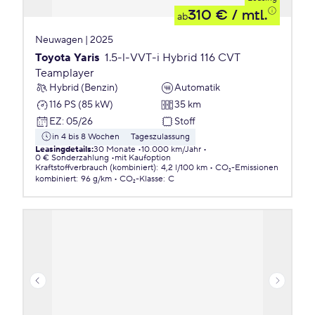
310 €
/ mtl.
ab
Neuwagen | 2025
Toyota Yaris
1.5-l-VVT-i Hybrid 116 CVT
Teamplayer
Hybrid (Benzin)
Automatik
116 PS (85 kW)
35 km
EZ
:
05/26
Stoff
in 4 bis 8 Wochen
Tageszulassung
Leasingdetails
:
30 Monate
10.000 km/Jahr
0 € Sonderzahlung
mit Kaufoption
Kraftstoffverbrauch (kombiniert)
:
4,2 l/100 km
CO₂-Emissionen
kombiniert
:
96 g/km
CO₂-Klasse
:
C