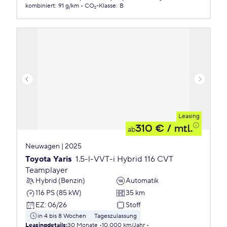
kombiniert
:
91 g/km
CO₂-Klasse
:
B
Leasing
310 €
/ mtl.
ab
Neuwagen | 2025
Toyota Yaris
1.5-l-VVT-i Hybrid 116 CVT
Teamplayer
Hybrid (Benzin)
Automatik
116 PS (85 kW)
35 km
EZ
:
06/26
Stoff
in 4 bis 8 Wochen
Tageszulassung
Leasingdetails
:
30 Monate
10.000 km/Jahr