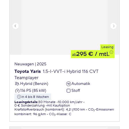
Leasing
295 €
/ mtl.
ab
Neuwagen | 2025
Toyota Yaris
1.5-l-VVT-i Hybrid 116 CVT
Teamplayer
Hybrid (Benzin)
Automatik
116 PS (85 kW)
Stoff
in 4 bis 8 Wochen
Leasingdetails
:
30 Monate
10.000 km/Jahr
0 € Sonderzahlung
mit Kaufoption
Kraftstoffverbrauch (kombiniert)
:
4,2 l/100 km
CO₂-Emissionen
kombiniert
:
96 g/km
CO₂-Klasse
:
C