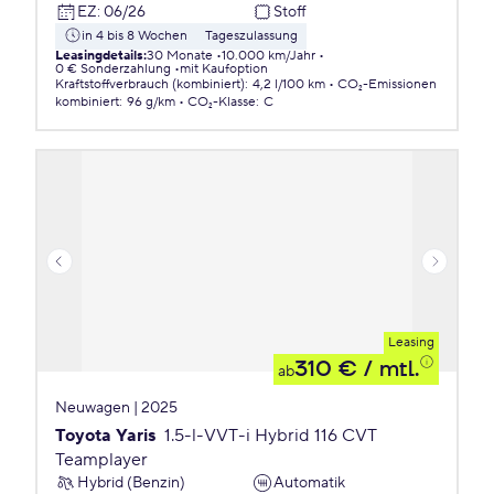
EZ
:
06/26
Stoff
in 4 bis 8 Wochen
Tageszulassung
Leasingdetails
:
30 Monate
10.000 km/Jahr
0 € Sonderzahlung
mit Kaufoption
Kraftstoffverbrauch (kombiniert)
:
4,2 l/100 km
CO₂-Emissionen
kombiniert
:
96 g/km
CO₂-Klasse
:
C
Leasing
310 €
/ mtl.
ab
Neuwagen | 2025
Toyota Yaris
1.5-l-VVT-i Hybrid 116 CVT
Teamplayer
Hybrid (Benzin)
Automatik