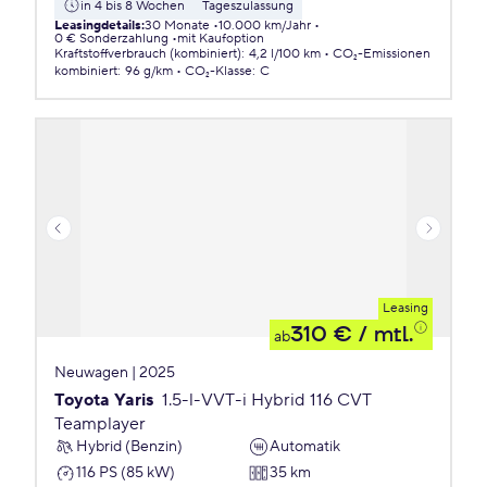
in 4 bis 8 Wochen
Tageszulassung
Leasingdetails
:
30 Monate
10.000 km/Jahr
0 € Sonderzahlung
mit Kaufoption
Kraftstoffverbrauch (kombiniert)
:
4,2 l/100 km
CO₂-Emissionen
kombiniert
:
96 g/km
CO₂-Klasse
:
C
Leasing
310 €
/ mtl.
ab
Neuwagen | 2025
Toyota Yaris
1.5-l-VVT-i Hybrid 116 CVT
Teamplayer
Hybrid (Benzin)
Automatik
116 PS (85 kW)
35 km