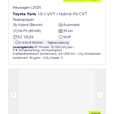
Neuwagen | 2025
Toyota Yaris
1.5-l-VVT-i Hybrid 116 CVT
Teamplayer
Hybrid (Benzin)
Automatik
116 PS (85 kW)
35 km
EZ
:
05/26
Stoff
in 4 bis 8 Wochen
Tageszulassung
Leasingdetails
:
30 Monate
10.000 km/Jahr
0 € Sonderzahlung
mit Kaufoption
Kraftstoffverbrauch (kombiniert)
:
4,2 l/100 km
CO₂-Emissionen
kombiniert
:
96 g/km
CO₂-Klasse
:
C
Leasing