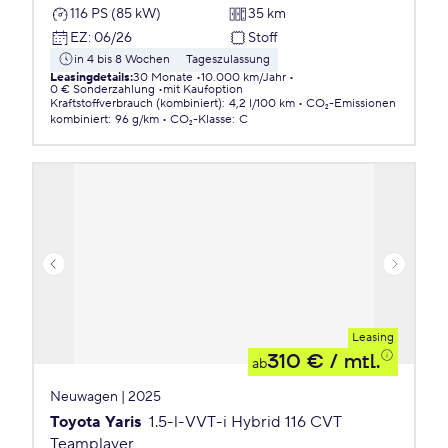
116 PS (85 kW)
35 km
EZ
:
06/26
Stoff
in 4 bis 8 Wochen
Tageszulassung
Leasingdetails
:
30 Monate
10.000 km/Jahr
0 € Sonderzahlung
mit Kaufoption
Kraftstoffverbrauch (kombiniert)
:
4,2 l/100 km
CO₂-Emissionen
kombiniert
:
96 g/km
CO₂-Klasse
:
C
Leasing
310 €
/ mtl.
ab
Neuwagen | 2025
Toyota Yaris
1.5-l-VVT-i Hybrid 116 CVT
Teamplayer