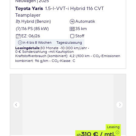
Neuwagen | 2025
Toyota Yaris
1.5-l-VVT-i Hybrid 116 CVT
Teamplayer
Hybrid (Benzin)
Automatik
116 PS (85 kW)
35 km
EZ
:
06/26
Stoff
in 4 bis 8 Wochen
Tageszulassung
Leasingdetails
:
30 Monate
10.000 km/Jahr
0 € Sonderzahlung
mit Kaufoption
Kraftstoffverbrauch (kombiniert)
:
4,2 l/100 km
CO₂-Emissionen
kombiniert
:
96 g/km
CO₂-Klasse
:
C
Leasing
310 €
/ mtl.
ab