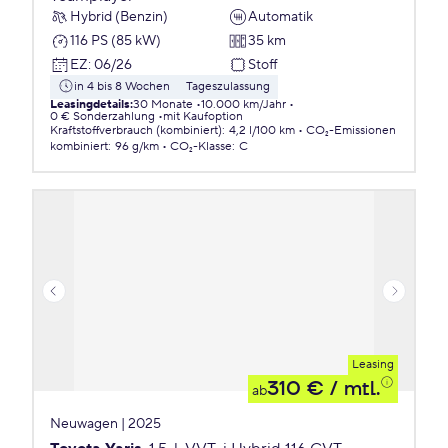
Hybrid (Benzin)
Automatik
116 PS (85 kW)
35 km
EZ
:
06/26
Stoff
in 4 bis 8 Wochen
Tageszulassung
Leasingdetails
:
30 Monate
10.000 km/Jahr
0 € Sonderzahlung
mit Kaufoption
Kraftstoffverbrauch (kombiniert)
:
4,2 l/100 km
CO₂-Emissionen
kombiniert
:
96 g/km
CO₂-Klasse
:
C
Leasing
310 €
/ mtl.
ab
Neuwagen | 2025