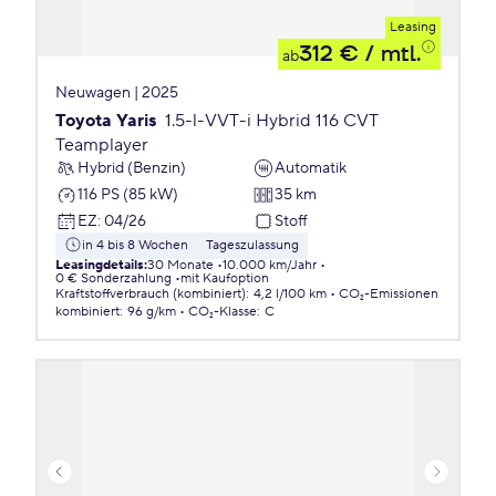
Leasing
312 €
/ mtl.
ab
Neuwagen | 2025
Toyota Yaris
1.5-l-VVT-i Hybrid 116 CVT
Teamplayer
Hybrid (Benzin)
Automatik
116 PS (85 kW)
35 km
EZ
:
04/26
Stoff
in 4 bis 8 Wochen
Tageszulassung
Leasingdetails
:
30 Monate
10.000 km/Jahr
0 € Sonderzahlung
mit Kaufoption
Kraftstoffverbrauch (kombiniert)
:
4,2 l/100 km
CO₂-Emissionen
kombiniert
:
96 g/km
CO₂-Klasse
:
C