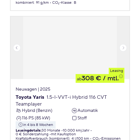
kombiniert
:
91 g/km
CO₂-Klasse
:
B
Leasing
308 €
/ mtl.
ab
Neuwagen | 2025
Toyota Yaris
1.5-l-VVT-i Hybrid 116 CVT
Teamplayer
Hybrid (Benzin)
Automatik
116 PS (85 kW)
Stoff
in 4 bis 8 Wochen
Leasingdetails
:
30 Monate
10.000 km/Jahr
0 € Sonderzahlung
mit Kaufoption
Kraftstoffverbrauch (kombiniert)
:
4 l/100 km
CO₂-Emissionen