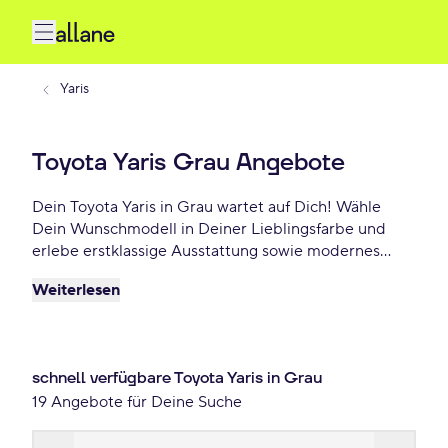
Yaris
Toyota Yaris Grau Angebote
Dein Toyota Yaris in Grau wartet auf Dich! Wähle
Dein Wunschmodell in Deiner Lieblingsfarbe und
erlebe erstklassige Ausstattung sowie modernes
Design. Profitiere von flexiblen Leasing- und
Weiterlesen
Finanzierungsoptionen und fahre Dein Toyota Yaris
Grau schon ab 295 €/mtl.!
schnell verfügbare Toyota Yaris in Grau
19 Angebote für Deine Suche