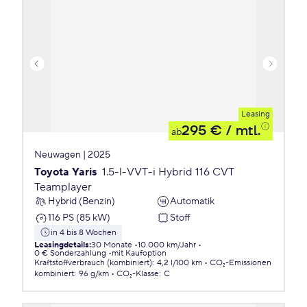
Leasing
295 €
/ mtl.
ab
Neuwagen | 2025
Toyota Yaris
1.5-l-VVT-i Hybrid 116 CVT
Teamplayer
Hybrid (Benzin)
Automatik
116 PS (85 kW)
Stoff
in 4 bis 8 Wochen
Leasingdetails
:
30 Monate
10.000 km/Jahr
0 € Sonderzahlung
mit Kaufoption
Kraftstoffverbrauch (kombiniert)
:
4,2 l/100 km
CO₂-Emissionen
kombiniert
:
96 g/km
CO₂-Klasse
:
C