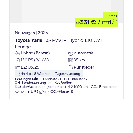
Leasing
331 €
/ mtl.
ab
Neuwagen | 2025
Toyota Yaris
1.5-l-VVT-i Hybrid 130 CVT
Lounge
Hybrid (Benzin)
Automatik
130 PS (96 kW)
35 km
EZ
:
06/26
Kunstleder
in 4 bis 8 Wochen
Tageszulassung
Leasingdetails
:
30 Monate
10.000 km/Jahr
0 € Sonderzahlung
mit Kaufoption
Kraftstoffverbrauch (kombiniert)
:
4,2 l/100 km
CO₂-Emissionen
kombiniert
:
95 g/km
CO₂-Klasse
:
B