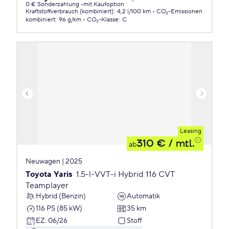
0 € Sonderzahlung
mit Kaufoption
Kraftstoffverbrauch (kombiniert)
:
4,2 l/100 km
CO₂-Emissionen
kombiniert
:
96 g/km
CO₂-Klasse
:
C
Leasing
310 €
/ mtl.
ab
Neuwagen | 2025
Toyota Yaris
1.5-l-VVT-i Hybrid 116 CVT
Teamplayer
Hybrid (Benzin)
Automatik
116 PS (85 kW)
35 km
EZ
:
06/26
Stoff