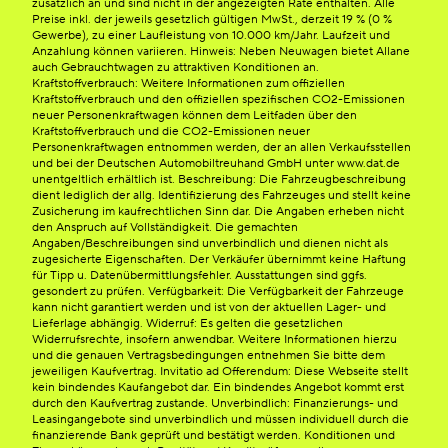
zusätzlich an und sind nicht in der angezeigten Rate enthalten. Alle
Preise inkl. der jeweils gesetzlich gültigen MwSt., derzeit 19 % (0 %
Gewerbe), zu einer Laufleistung von 10.000 km/Jahr. Laufzeit und
Anzahlung können variieren. Hinweis: Neben Neuwagen bietet Allane
auch Gebrauchtwagen zu attraktiven Konditionen an.
Kraftstoffverbrauch: Weitere Informationen zum offiziellen
Kraftstoffverbrauch und den offiziellen spezifischen CO2-Emissionen
neuer Personenkraftwagen können dem Leitfaden über den
Kraftstoffverbrauch und die CO2-Emissionen neuer
Personenkraftwagen entnommen werden, der an allen Verkaufsstellen
und bei der Deutschen Automobiltreuhand GmbH unter www.dat.de
unentgeltlich erhältlich ist. Beschreibung: Die Fahrzeugbeschreibung
dient lediglich der allg. Identifizierung des Fahrzeuges und stellt keine
Zusicherung im kaufrechtlichen Sinn dar. Die Angaben erheben nicht
den Anspruch auf Vollständigkeit. Die gemachten
Angaben/Beschreibungen sind unverbindlich und dienen nicht als
zugesicherte Eigenschaften. Der Verkäufer übernimmt keine Haftung
für Tipp u. Datenübermittlungsfehler. Ausstattungen sind ggfs.
gesondert zu prüfen. Verfügbarkeit: Die Verfügbarkeit der Fahrzeuge
kann nicht garantiert werden und ist von der aktuellen Lager- und
Lieferlage abhängig. Widerruf: Es gelten die gesetzlichen
Widerrufsrechte, insofern anwendbar. Weitere Informationen hierzu
und die genauen Vertragsbedingungen entnehmen Sie bitte dem
jeweiligen Kaufvertrag. Invitatio ad Offerendum: Diese Webseite stellt
kein bindendes Kaufangebot dar. Ein bindendes Angebot kommt erst
durch den Kaufvertrag zustande. Unverbindlich: Finanzierungs- und
Leasingangebote sind unverbindlich und müssen individuell durch die
finanzierende Bank geprüft und bestätigt werden. Konditionen und