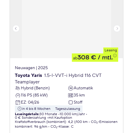
Leasing
308 €
/ mtl.
ab
Neuwagen | 2025
Toyota Yaris
1.5-l-VVT-i Hybrid 116 CVT
Teamplayer
Hybrid (Benzin)
Automatik
116 PS (85 kW)
35 km
EZ
:
04/26
Stoff
in 4 bis 8 Wochen
Tageszulassung
Leasingdetails
:
30 Monate
10.000 km/Jahr
0 € Sonderzahlung
mit Kaufoption
Kraftstoffverbrauch (kombiniert)
:
4,2 l/100 km
CO₂-Emissionen
kombiniert
:
96 g/km
CO₂-Klasse
:
C