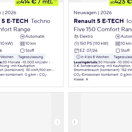
414 €
/ mtl.
423 €
ab
ab
 | 2026
Neuwagen | 2026
t 5 E-TECH
Techno
Renault 5 E-TECH
Ic
fort Range
Five 150 Comfort Ra
Automatik
Elektro
Autom
110 kW)
10 km
150 PS (110 kW)
10 km
6
Stoff
EZ
:
07/26
Stoff
 8 Wochen
Tageszulassung
in 4 bis 8 Wochen
Tageszulas
ls
:
30 Monate
10.000 km/Jahr
Leasingdetails
:
30 Monate
10.000 
ahlung
mit Kaufoption
0 € Sonderzahlung
mit Kaufoption
ch (kombiniert)
:
151 kWh/100 km
Stromverbrauch (kombiniert)
:
152 k
nen
kombiniert
:
0 g/km
CO₂-
CO₂-Emissionen
kombiniert
:
0 g/km
Klasse
:
A