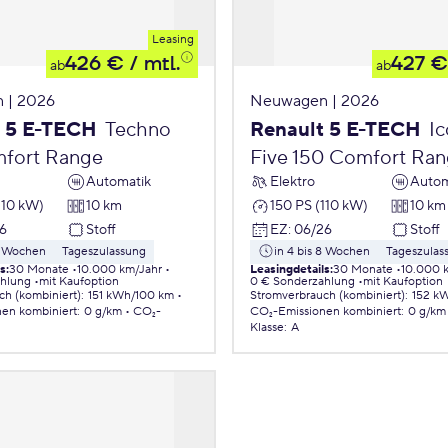
Leasing
426 €
/ mtl.
427 €
ab
ab
 | 2026
Neuwagen | 2026
t 5 E-TECH
Techno
Renault 5 E-TECH
Ic
fort Range
Five 150 Comfort Ra
Automatik
Elektro
Autom
110 kW)
10 km
150 PS (110 kW)
10 km
6
Stoff
EZ
:
06/26
Stoff
 8 Wochen
Tageszulassung
in 4 bis 8 Wochen
Tageszulas
ls
:
30 Monate
10.000 km/Jahr
Leasingdetails
:
30 Monate
10.000 
ahlung
mit Kaufoption
0 € Sonderzahlung
mit Kaufoption
ch (kombiniert)
:
151 kWh/100 km
Stromverbrauch (kombiniert)
:
152 k
nen
kombiniert
:
0 g/km
CO₂-
CO₂-Emissionen
kombiniert
:
0 g/km
Klasse
:
A