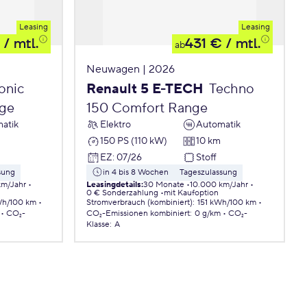
Leasing
Leasing
/ mtl.
431 €
/ mtl.
ab
Neuwagen | 2026
onic
Renault 5 E-TECH
Techno
nge
150 Comfort Range
atik
Elektro
Automatik
150 PS (110 kW)
10 km
EZ
:
07/26
Stoff
sung
in 4 bis 8 Wochen
Tageszulassung
km/Jahr
Leasingdetails
:
30 Monate
10.000 km/Jahr
0 € Sonderzahlung
mit Kaufoption
Wh/100 km
Stromverbrauch (kombiniert)
:
151 kWh/100 km
CO₂-
CO₂-Emissionen
kombiniert
:
0 g/km
CO₂-
Klasse
:
A