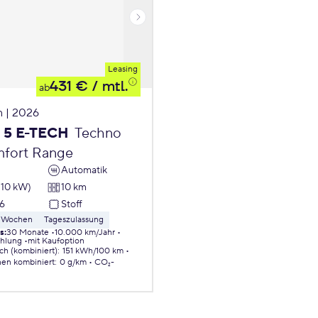
Leasing
431 €
/ mtl.
ab
 | 2026
t 5 E-TECH
Techno
fort Range
Automatik
110 kW)
10 km
6
Stoff
 8 Wochen
Tageszulassung
ls
:
30 Monate
10.000 km/Jahr
ahlung
mit Kaufoption
ch (kombiniert)
:
151 kWh/100 km
nen
kombiniert
:
0 g/km
CO₂-