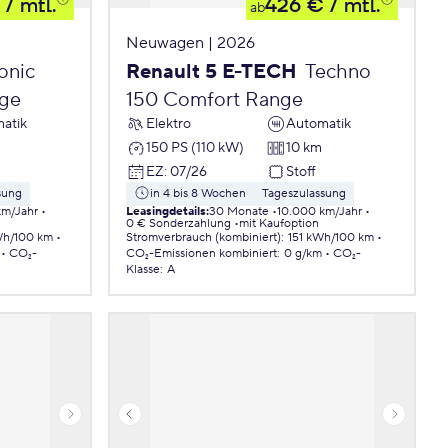
/ mtl.
426 €
/ mtl.
ab
Neuwagen | 2026
onic
Renault 5 E-TECH
Techno
nge
150 Comfort Range
atik
Elektro
Automatik
150 PS (110 kW)
10 km
EZ
:
07/26
Stoff
sung
in 4 bis 8 Wochen
Tageszulassung
km/Jahr
Leasingdetails
:
30 Monate
10.000 km/Jahr
0 € Sonderzahlung
mit Kaufoption
Wh/100 km
Stromverbrauch (kombiniert)
:
151 kWh/100 km
CO₂-
CO₂-Emissionen
kombiniert
:
0 g/km
CO₂-
Klasse
:
A