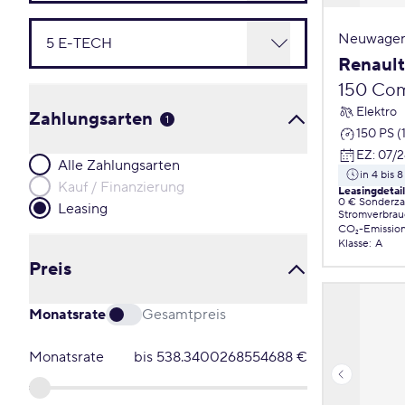
Neuwagen
Renaul
150 Com
Elektro
Zahlungsarten
1
150 PS (
EZ
:
07/2
Alle Zahlungsarten
in 4 bis
Kauf / Finanzierung
Leasingdetai
0 € Sonderz
Leasing
Stromverbrau
CO₂-Emissio
Klasse
:
A
Preis
Monatsrate
Gesamtpreis
Monatsrate
bis
538.3400268554688
€