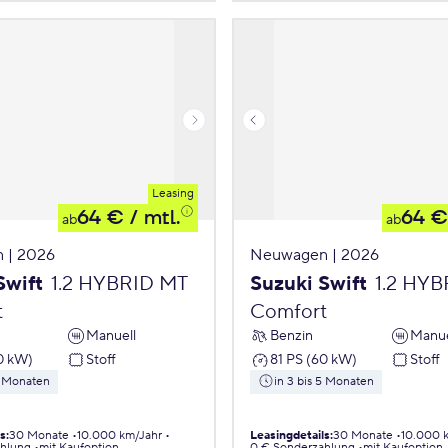
Leasing
64 €
/ mtl.
64 €
ab
ab
 | 2026
Neuwagen | 2026
Swift
1.2 HYBRID MT
Suzuki Swift
1.2 HY
t
Comfort
Manuell
Benzin
Manue
0 kW)
Stoff
81 PS (60 kW)
Stoff
5 Monaten
in 3 bis 5 Monaten
ls
:
30 Monate
10.000 km/Jahr
Leasingdetails
:
30 Monate
10.000 
ahlung
mit Kaufoption
0 € Sonderzahlung
mit Kaufoption