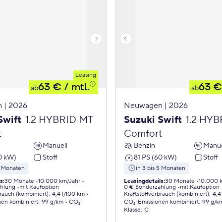
Leasing
63 €
/ mtl.
63 €
ab
ab
 | 2026
Neuwagen | 2026
Swift
1.2 HYBRID MT
Suzuki Swift
1.2 HY
t
Comfort
Manuell
Benzin
Manue
0 kW)
Stoff
81 PS (60 kW)
Stoff
5 Monaten
in 3 bis 5 Monaten
ls
:
30 Monate
10.000 km/Jahr
Leasingdetails
:
30 Monate
10.000 
ahlung
mit Kaufoption
0 € Sonderzahlung
mit Kaufoption
brauch (kombiniert)
:
4,4 l/100 km
Kraftstoffverbrauch (kombiniert)
:
4,4
nen
kombiniert
:
99 g/km
CO₂-
CO₂-Emissionen
kombiniert
:
99 g/k
Klasse
:
C