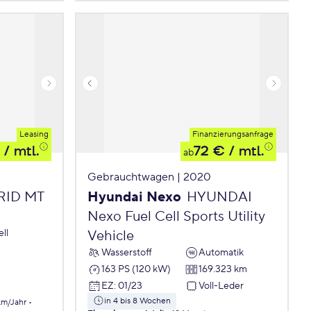
Leasing
Finanzierungsanfrage
/ mtl.
72 €
/ mtl.
ab
Gebrauchtwagen | 2020
BRID MT
Hyundai Nexo
HYUNDAI
Nexo Fuel Cell Sports Utility
ll
Vehicle
Wasserstoff
Automatik
163 PS (120 kW)
169.323 km
EZ
:
01/23
Voll-Leder
in 4 bis 8 Wochen
km/Jahr