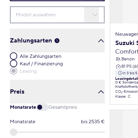
Neuwagen
Zahlungsarten
1
Suzuki 
Comfor
Alle Zahlungsarten
Benzin
Kauf / Finanzierung
81 PS (6
Leasing
in 3 bis 
Leasingdetai
0 € Sonderz
Kraftstoffver
Preis
CO₂-Emissio
Klasse
:
C
Monatsrate
Gesamtpreis
Monatsrate
bis
2535
€