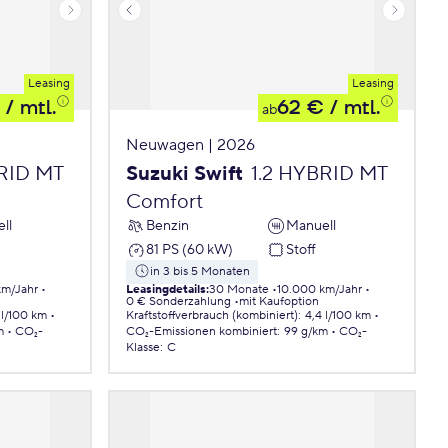
Leasing
Leasing
/ mtl.
62 €
/ mtl.
ab
Neuwagen | 2026
BRID MT
Suzuki Swift
1.2 HYBRID MT
Comfort
ll
Benzin
Manuell
81 PS (60 kW)
Stoff
in 3 bis 5 Monaten
km/Jahr
Leasingdetails
:
30 Monate
10.000 km/Jahr
0 € Sonderzahlung
mit Kaufoption
 l/100 km
Kraftstoffverbrauch (kombiniert)
:
4,4 l/100 km
m
CO₂-
CO₂-Emissionen
kombiniert
:
99 g/km
CO₂-
Klasse
:
C