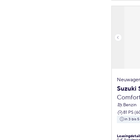
Neuwagen
Suzuki 
Comfor
Benzin
81 PS (6
in 3 bis 
Leasingdetai
0 € Sonderz