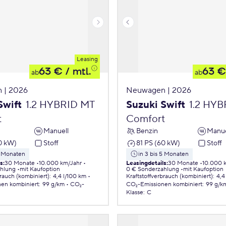
Leasing
63 €
/ mtl.
63 €
ab
ab
 | 2026
Neuwagen | 2026
Swift
1.2 HYBRID MT
Suzuki Swift
1.2 HY
t
Comfort
Manuell
Benzin
Manue
0 kW)
Stoff
81 PS (60 kW)
Stoff
5 Monaten
in 3 bis 5 Monaten
ls
:
30 Monate
10.000 km/Jahr
Leasingdetails
:
30 Monate
10.000 
ahlung
mit Kaufoption
0 € Sonderzahlung
mit Kaufoption
brauch (kombiniert)
:
4,4 l/100 km
Kraftstoffverbrauch (kombiniert)
:
4,4
nen
kombiniert
:
99 g/km
CO₂-
CO₂-Emissionen
kombiniert
:
99 g/k
Klasse
:
C