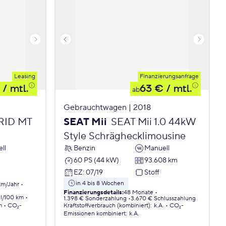
Leasing
Finanzierungsanfrage
/ mtl.
63 €
/ mtl.
ab
Gebrauchtwagen | 2018
BRID MT
SEAT Mii
SEAT Mii 1.0 44kW
Style Schräghecklimousine
ll
Benzin
Manuell
60 PS (44 kW)
93.608 km
EZ
:
07/19
Stoff
in 4 bis 8 Wochen
km/Jahr
Finanzierungsdetails
:
48 Monate
 l/100 km
1.398 € Sonderzahlung
3.670 € Schlusszahlung
m
CO₂-
Kraftstoffverbrauch (kombiniert)
:
k.A.
CO₂-
Emissionen
kombiniert
:
k.A.