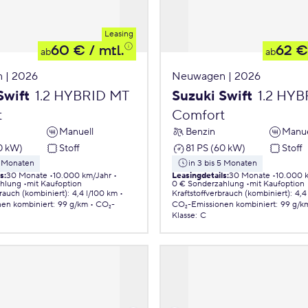
Leasing
60 €
/ mtl.
62 €
ab
ab
 | 2026
Neuwagen | 2026
Swift
1.2 HYBRID MT
Suzuki Swift
1.2 HY
t
Comfort
Manuell
Benzin
Manue
0 kW)
Stoff
81 PS (60 kW)
Stoff
5 Monaten
in 3 bis 5 Monaten
ls
:
30 Monate
10.000 km/Jahr
Leasingdetails
:
30 Monate
10.000 
ahlung
mit Kaufoption
0 € Sonderzahlung
mit Kaufoption
brauch (kombiniert)
:
4,4 l/100 km
Kraftstoffverbrauch (kombiniert)
:
4,4
nen
kombiniert
:
99 g/km
CO₂-
CO₂-Emissionen
kombiniert
:
99 g/k
Klasse
:
C