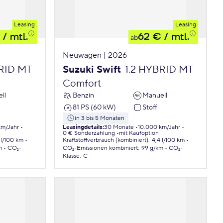
Leasing
Leasing
/ mtl.
62 €
/ mtl.
ab
Neuwagen | 2026
BRID MT
Suzuki Swift
1.2 HYBRID MT
Comfort
ll
Benzin
Manuell
81 PS (60 kW)
Stoff
in 3 bis 5 Monaten
km/Jahr
Leasingdetails
:
30 Monate
10.000 km/Jahr
0 € Sonderzahlung
mit Kaufoption
 l/100 km
Kraftstoffverbrauch (kombiniert)
:
4,4 l/100 km
m
CO₂-
CO₂-Emissionen
kombiniert
:
99 g/km
CO₂-
Klasse
:
C