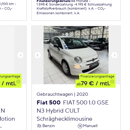
Finanzierungsdetails
:
48 Monate
 l/100 km
1.598 € Sonderzahlung
4.195 € Schlusszahlung
m
CO₂-
Kraftstoffverbrauch (kombiniert)
:
k.A.
CO₂-
Emissionen
kombiniert
:
k.A.
rungsanfrage
Finanzierungsanfrage
/ mtl.
79 €
/ mtl.
ab
Gebrauchtwagen | 2020
Fiat 500
FIAT 500 1.0 GSE
EN
N3 Hybrid CULT
Motion
Schräghecklimousine
Benzin
Manuell
-