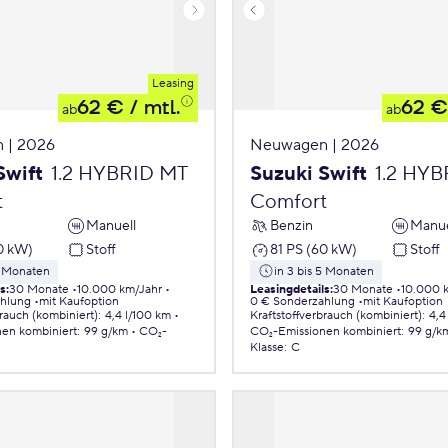
Leasing
62 €
/ mtl.
62 €
ab
ab
 | 2026
Neuwagen | 2026
Swift
1.2 HYBRID MT
Suzuki Swift
1.2 HY
t
Comfort
Manuell
Benzin
Manue
0 kW)
Stoff
81 PS (60 kW)
Stoff
5 Monaten
in 3 bis 5 Monaten
ls
:
30 Monate
10.000 km/Jahr
Leasingdetails
:
30 Monate
10.000 
ahlung
mit Kaufoption
0 € Sonderzahlung
mit Kaufoption
brauch (kombiniert)
:
4,4 l/100 km
Kraftstoffverbrauch (kombiniert)
:
4,4
nen
kombiniert
:
99 g/km
CO₂-
CO₂-Emissionen
kombiniert
:
99 g/k
Klasse
:
C