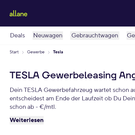
Deals
Neuwagen
Gebrauchtwagen
Ge
Start
Gewerbe
Tesla
TESLA Gewerbeleasing An
Dein TESLA Gewerbefahrzeug wartet schon auf Dich. Bei Allane least Du Deinen Gewerbe-TESLA für einen individuellen Zeitraum und
entscheidest am Ende der Laufzeit ob Du Dei
schon ab - €/mtl.
Weiterlesen