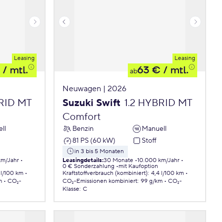
Leasing
Leasing
/ mtl.
63 €
/ mtl.
ab
Neuwagen | 2026
BRID MT
Suzuki Swift
1.2 HYBRID MT
Comfort
ll
Benzin
Manuell
81 PS (60 kW)
Stoff
in 3 bis 5 Monaten
km/Jahr
Leasingdetails
:
30 Monate
10.000 km/Jahr
0 € Sonderzahlung
mit Kaufoption
 l/100 km
Kraftstoffverbrauch (kombiniert)
:
4,4 l/100 km
m
CO₂-
CO₂-Emissionen
kombiniert
:
99 g/km
CO₂-
Klasse
:
C