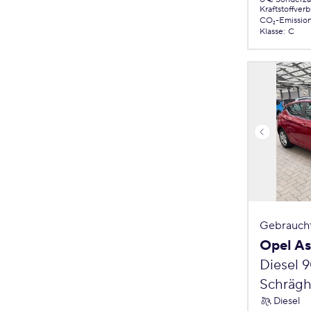
Kraftstoffver
CO₂-Emissio
Klasse
:
C
Gebrauch
Opel As
Diesel 
Schrägh
Diesel