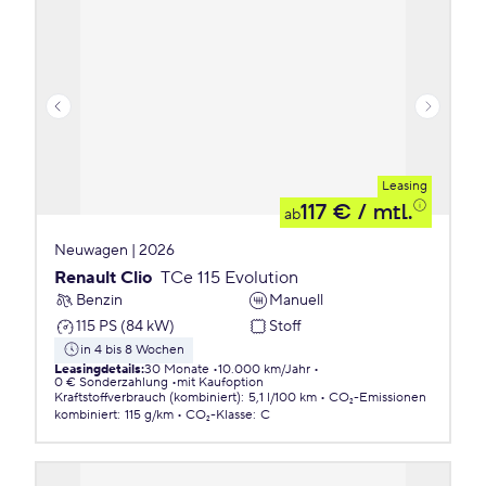
Leasing
117 €
/ mtl.
ab
Neuwagen | 2026
Renault Clio
TCe 115 Evolution
Benzin
Manuell
115 PS (84 kW)
Stoff
in 4 bis 8 Wochen
Leasingdetails
:
30 Monate
10.000 km/Jahr
0 € Sonderzahlung
mit Kaufoption
Kraftstoffverbrauch (kombiniert)
:
5,1 l/100 km
CO₂-Emissionen
kombiniert
:
115 g/km
CO₂-Klasse
:
C