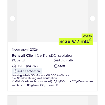
Leasing
128 €
/ mtl.
ab
Neuwagen | 2026
Renault Clio
TCe 115 EDC Evolution
Benzin
Automatik
115 PS (84 kW)
Stoff
in 4 bis 8 Wochen
Leasingdetails
:
30 Monate
10.000 km/Jahr
0 € Sonderzahlung
mit Kaufoption
Kraftstoffverbrauch (kombiniert)
:
5,2 l/100 km
CO₂-Emissionen
kombiniert
:
118 g/km
CO₂-Klasse
:
D