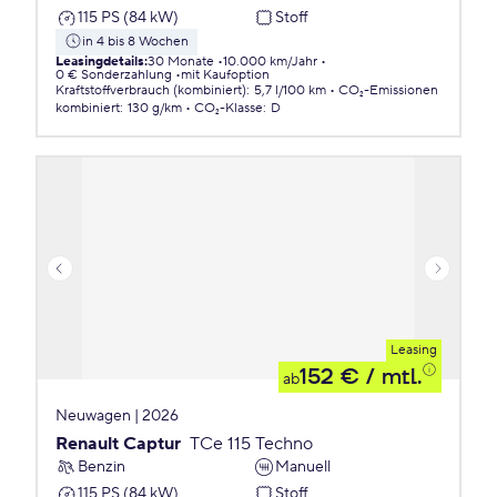
115 PS (84 kW)
Stoff
in 4 bis 8 Wochen
Leasingdetails
:
30 Monate
10.000 km/Jahr
0 € Sonderzahlung
mit Kaufoption
Kraftstoffverbrauch (kombiniert)
:
5,7 l/100 km
CO₂-Emissionen
kombiniert
:
130 g/km
CO₂-Klasse
:
D
Leasing
152 €
/ mtl.
ab
Neuwagen | 2026
Renault Captur
TCe 115 Techno
Benzin
Manuell
115 PS (84 kW)
Stoff