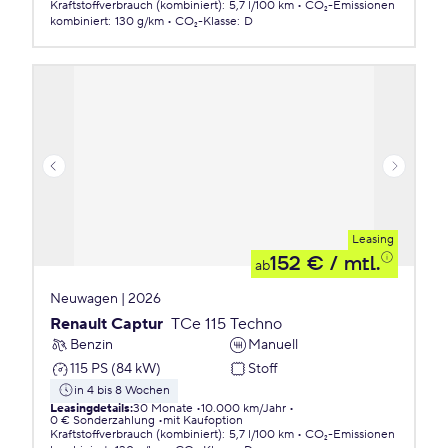
Kraftstoffverbrauch (kombiniert)
:
5,7 l/100 km
CO₂-Emissionen
kombiniert
:
130 g/km
CO₂-Klasse
:
D
Leasing
152 €
/ mtl.
ab
Neuwagen | 2026
Renault Captur
TCe 115 Techno
Benzin
Manuell
115 PS (84 kW)
Stoff
in 4 bis 8 Wochen
Leasingdetails
:
30 Monate
10.000 km/Jahr
0 € Sonderzahlung
mit Kaufoption
Kraftstoffverbrauch (kombiniert)
:
5,7 l/100 km
CO₂-Emissionen