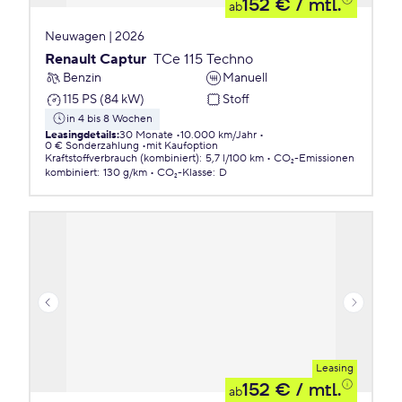
152 €
/ mtl.
ab
Neuwagen | 2026
Renault Captur
TCe 115 Techno
Benzin
Manuell
115 PS (84 kW)
Stoff
in 4 bis 8 Wochen
Leasingdetails
:
30 Monate
10.000 km/Jahr
0 € Sonderzahlung
mit Kaufoption
Kraftstoffverbrauch (kombiniert)
:
5,7 l/100 km
CO₂-Emissionen
kombiniert
:
130 g/km
CO₂-Klasse
:
D
Leasing
152 €
/ mtl.
ab