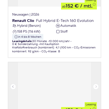
Leasing
152 €
/ mtl.
ab
Neuwagen | 2026
Renault Clio
Full Hybrid E-Tech 160 Evolution
Hybrid (Benzin)
Automatik
158 PS (116 kW)
Stoff
in 4 bis 8 Wochen
Leasingdetails
:
30 Monate
10.000 km/Jahr
0 € Sonderzahlung
mit Kaufoption
Kraftstoffverbrauch (kombiniert)
:
4,1 l/100 km
CO₂-Emissionen
kombiniert
:
92 g/km
CO₂-Klasse
:
B
Leasing