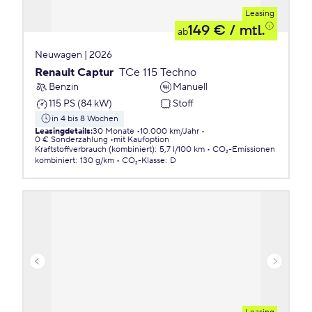
Leasing
149 €
/ mtl.
ab
Neuwagen | 2026
Renault Captur
TCe 115 Techno
Benzin
Manuell
115 PS (84 kW)
Stoff
in 4 bis 8 Wochen
Leasingdetails
:
30 Monate
10.000 km/Jahr
0 € Sonderzahlung
mit Kaufoption
Kraftstoffverbrauch (kombiniert)
:
5,7 l/100 km
CO₂-Emissionen
kombiniert
:
130 g/km
CO₂-Klasse
:
D