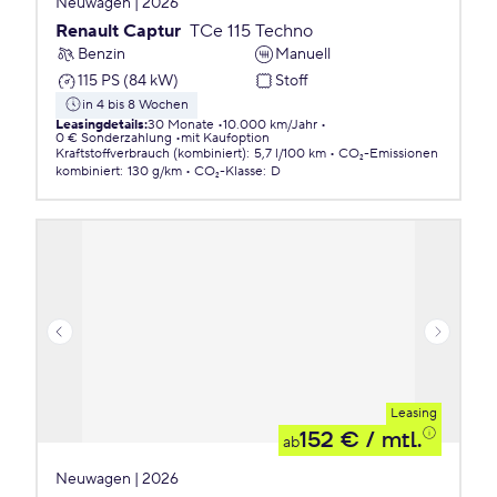
Neuwagen | 2026
Renault Captur
TCe 115 Techno
Benzin
Manuell
115 PS (84 kW)
Stoff
in 4 bis 8 Wochen
Leasingdetails
:
30 Monate
10.000 km/Jahr
0 € Sonderzahlung
mit Kaufoption
Kraftstoffverbrauch (kombiniert)
:
5,7 l/100 km
CO₂-Emissionen
kombiniert
:
130 g/km
CO₂-Klasse
:
D
Leasing
152 €
/ mtl.
ab
Neuwagen | 2026