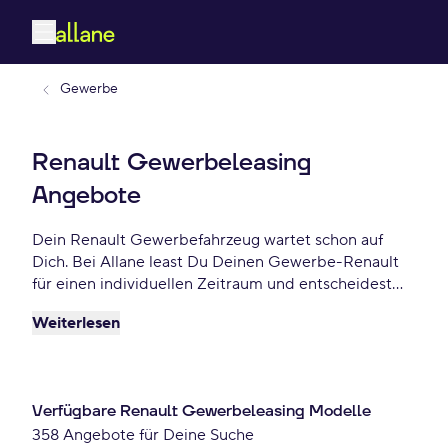
Gewerbe
Renault Gewerbeleasing
Angebote
Dein Renault Gewerbefahrzeug wartet schon auf
Dich. Bei Allane least Du Deinen Gewerbe-Renault
für einen individuellen Zeitraum und entscheidest
am Ende der Laufzeit ob Du Dein Renault kaufen
Weiterlesen
möchtest oder zurückgeben willst. Finde das
perfekte Renault Gewerbe-Angebot schon ab 117
€/mtl.
Verfügbare Renault Gewerbeleasing Modelle
358 Angebote für Deine Suche