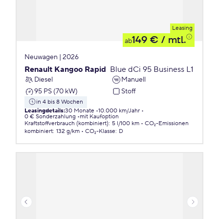
Leasing
149 €
/ mtl.
ab
Neuwagen | 2026
Renault Kangoo Rapid
Blue dCi 95 Business L1
Diesel
Manuell
95 PS (70 kW)
Stoff
in 4 bis 8 Wochen
Leasingdetails
:
30 Monate
10.000 km/Jahr
0 € Sonderzahlung
mit Kaufoption
Kraftstoffverbrauch (kombiniert)
:
5 l/100 km
CO₂-Emissionen
kombiniert
:
132 g/km
CO₂-Klasse
:
D