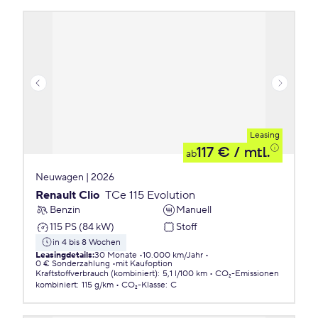
Leasing
117 €
/ mtl.
ab
Neuwagen | 2026
Renault Clio
TCe 115 Evolution
Benzin
Manuell
115 PS (84 kW)
Stoff
in 4 bis 8 Wochen
Leasingdetails
:
30 Monate
10.000 km/Jahr
0 € Sonderzahlung
mit Kaufoption
Kraftstoffverbrauch (kombiniert)
:
5,1 l/100 km
CO₂-Emissionen
kombiniert
:
115 g/km
CO₂-Klasse
:
C