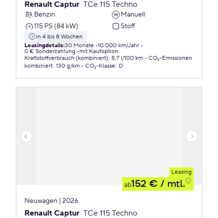
Renault Captur
TCe 115 Techno
Benzin
Manuell
115 PS (84 kW)
Stoff
in 4 bis 8 Wochen
Leasingdetails
:
30 Monate
10.000 km/Jahr
0 € Sonderzahlung
mit Kaufoption
Kraftstoffverbrauch (kombiniert)
:
5,7 l/100 km
CO₂-Emissionen
kombiniert
:
130 g/km
CO₂-Klasse
:
D
Leasing
152 €
/ mtl.
ab
Neuwagen | 2026
Renault Captur
TCe 115 Techno