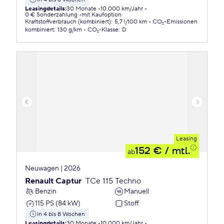
Leasingdetails
:
30 Monate
10.000 km/Jahr
0 € Sonderzahlung
mit Kaufoption
Kraftstoffverbrauch (kombiniert)
:
5,7 l/100 km
CO₂-Emissionen
kombiniert
:
130 g/km
CO₂-Klasse
:
D
Leasing
152 €
/ mtl.
ab
Neuwagen | 2026
Renault Captur
TCe 115 Techno
Benzin
Manuell
115 PS (84 kW)
Stoff
in 4 bis 8 Wochen
Leasingdetails
:
30 Monate
10.000 km/Jahr