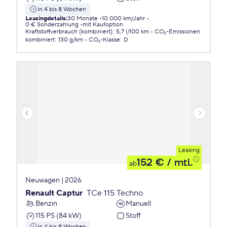
in 4 bis 8 Wochen
Leasingdetails
:
30 Monate
10.000 km/Jahr
0 € Sonderzahlung
mit Kaufoption
Kraftstoffverbrauch (kombiniert)
:
5,7 l/100 km
CO₂-Emissionen
kombiniert
:
130 g/km
CO₂-Klasse
:
D
Leasing
152 €
/ mtl.
ab
Neuwagen | 2026
Renault Captur
TCe 115 Techno
Benzin
Manuell
115 PS (84 kW)
Stoff
in 4 bis 8 Wochen