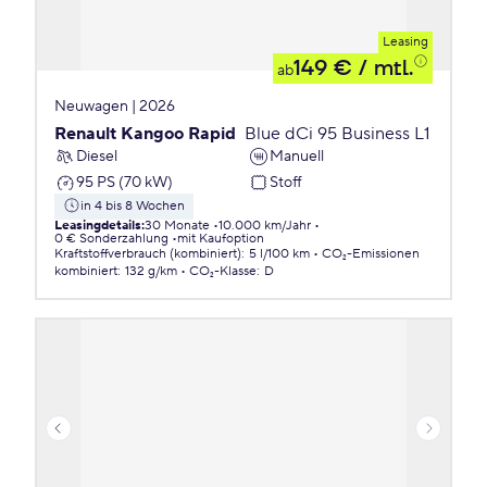
Leasing
149 €
/ mtl.
ab
Neuwagen | 2026
Renault Kangoo Rapid
Blue dCi 95 Business L1
Diesel
Manuell
95 PS (70 kW)
Stoff
in 4 bis 8 Wochen
Leasingdetails
:
30 Monate
10.000 km/Jahr
0 € Sonderzahlung
mit Kaufoption
Kraftstoffverbrauch (kombiniert)
:
5 l/100 km
CO₂-Emissionen
kombiniert
:
132 g/km
CO₂-Klasse
:
D