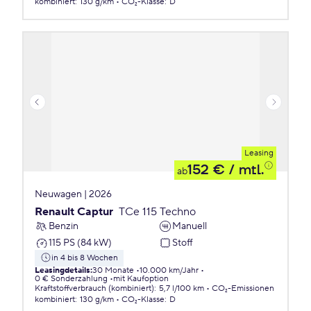
kombiniert
:
130 g/km
CO₂-Klasse
:
D
Leasing
152 €
/ mtl.
ab
Neuwagen | 2026
Renault Captur
TCe 115 Techno
Benzin
Manuell
115 PS (84 kW)
Stoff
in 4 bis 8 Wochen
Leasingdetails
:
30 Monate
10.000 km/Jahr
0 € Sonderzahlung
mit Kaufoption
Kraftstoffverbrauch (kombiniert)
:
5,7 l/100 km
CO₂-Emissionen
kombiniert
:
130 g/km
CO₂-Klasse
:
D