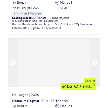
Benzin
Manuell
115 PS (84 kW)
Stoff
in 4 bis 8 Wochen
Leasingdetails
:
30 Monate
10.000 km/Jahr
0 € Sonderzahlung
mit Kaufoption
Kraftstoffverbrauch (kombiniert)
:
5,7 l/100 km
CO₂-Emissionen
kombiniert
:
130 g/km
CO₂-Klasse
:
D
Leasing
152 €
/ mtl.
ab
Neuwagen | 2026
Renault Captur
TCe 115 Techno
Benzin
Manuell