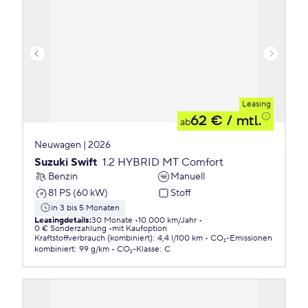
Leasing
62 €
/ mtl.
ab
Neuwagen | 2026
Suzuki Swift
1.2 HYBRID MT Comfort
Benzin
Manuell
81 PS (60 kW)
Stoff
in 3 bis 5 Monaten
Leasingdetails
:
30 Monate
10.000 km/Jahr
0 € Sonderzahlung
mit Kaufoption
Kraftstoffverbrauch (kombiniert)
:
4,4 l/100 km
CO₂-Emissionen
kombiniert
:
99 g/km
CO₂-Klasse
:
C