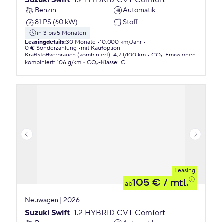
Suzuki Swift
1.2 HYBRID CVT Comfort
Benzin
Automatik
81 PS (60 kW)
Stoff
in 3 bis 5 Monaten
Leasingdetails
:
30 Monate
10.000 km/Jahr
0 € Sonderzahlung
mit Kaufoption
Kraftstoffverbrauch (kombiniert)
:
4,7 l/100 km
CO₂-Emissionen
kombiniert
:
106 g/km
CO₂-Klasse
:
C
Leasing
105 €
/ mtl.
ab
Neuwagen | 2026
Suzuki Swift
1.2 HYBRID CVT Comfort