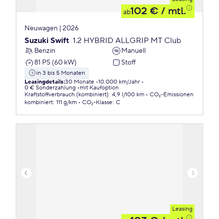
102 €
/ mtl.
ab
Neuwagen | 2026
Suzuki Swift
1.2 HYBRID ALLGRIP MT Club
Benzin
Manuell
81 PS (60 kW)
Stoff
in 3 bis 5 Monaten
Leasingdetails
:
30 Monate
10.000 km/Jahr
0 € Sonderzahlung
mit Kaufoption
Kraftstoffverbrauch (kombiniert)
:
4,9 l/100 km
CO₂-Emissionen
kombiniert
:
111 g/km
CO₂-Klasse
:
C
Leasing