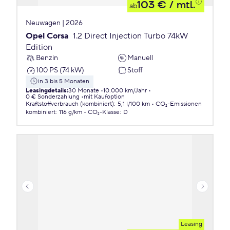
103 €
/ mtl.
ab
Neuwagen | 2026
Opel Corsa
1.2 Direct Injection Turbo 74kW
Edition
Benzin
Manuell
100 PS (74 kW)
Stoff
in 3 bis 5 Monaten
Leasingdetails
:
30 Monate
10.000 km/Jahr
0 € Sonderzahlung
mit Kaufoption
Kraftstoffverbrauch (kombiniert)
:
5,1 l/100 km
CO₂-Emissionen
kombiniert
:
116 g/km
CO₂-Klasse
:
D
Leasing