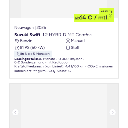
Leasing
64 €
/ mtl.
ab
Neuwagen | 2026
Suzuki Swift
1.2 HYBRID MT Comfort
Benzin
Manuell
81 PS (60 kW)
Stoff
in 3 bis 5 Monaten
Leasingdetails
:
30 Monate
10.000 km/Jahr
0 € Sonderzahlung
mit Kaufoption
Kraftstoffverbrauch (kombiniert)
:
4,4 l/100 km
CO₂-Emissionen
kombiniert
:
99 g/km
CO₂-Klasse
:
C