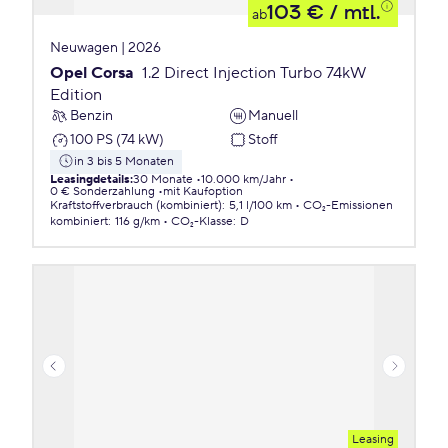
103 €
/ mtl.
ab
Neuwagen | 2026
Opel Corsa
1.2 Direct Injection Turbo 74kW
Edition
Benzin
Manuell
100 PS (74 kW)
Stoff
in 3 bis 5 Monaten
Leasingdetails
:
30 Monate
10.000 km/Jahr
0 € Sonderzahlung
mit Kaufoption
Kraftstoffverbrauch (kombiniert)
:
5,1 l/100 km
CO₂-Emissionen
kombiniert
:
116 g/km
CO₂-Klasse
:
D
Leasing