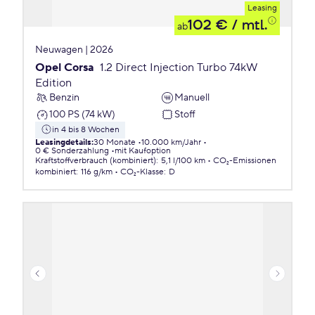
Leasing
102 €
/ mtl.
ab
Neuwagen | 2026
Opel Corsa
1.2 Direct Injection Turbo 74kW
Edition
Benzin
Manuell
100 PS (74 kW)
Stoff
in 4 bis 8 Wochen
Leasingdetails
:
30 Monate
10.000 km/Jahr
0 € Sonderzahlung
mit Kaufoption
Kraftstoffverbrauch (kombiniert)
:
5,1 l/100 km
CO₂-Emissionen
kombiniert
:
116 g/km
CO₂-Klasse
:
D