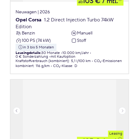
103 €
/ mtl.
ab
Neuwagen | 2026
Opel Corsa
1.2 Direct Injection Turbo 74kW
Edition
Benzin
Manuell
100 PS (74 kW)
Stoff
in 3 bis 5 Monaten
Leasingdetails
:
30 Monate
10.000 km/Jahr
0 € Sonderzahlung
mit Kaufoption
Kraftstoffverbrauch (kombiniert)
:
5,1 l/100 km
CO₂-Emissionen
kombiniert
:
116 g/km
CO₂-Klasse
:
D
Leasing