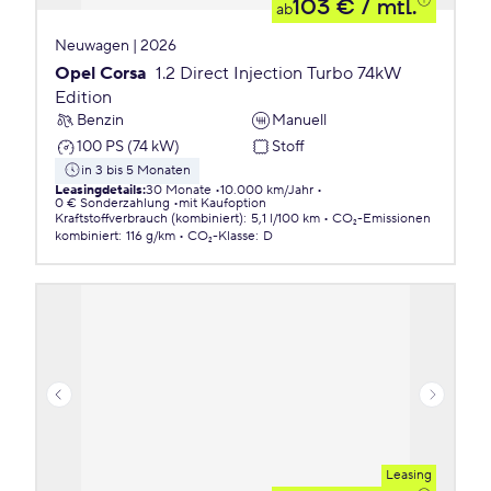
103 €
/ mtl.
ab
Neuwagen | 2026
Opel Corsa
1.2 Direct Injection Turbo 74kW
Edition
Benzin
Manuell
100 PS (74 kW)
Stoff
in 3 bis 5 Monaten
Leasingdetails
:
30 Monate
10.000 km/Jahr
0 € Sonderzahlung
mit Kaufoption
Kraftstoffverbrauch (kombiniert)
:
5,1 l/100 km
CO₂-Emissionen
kombiniert
:
116 g/km
CO₂-Klasse
:
D
Leasing