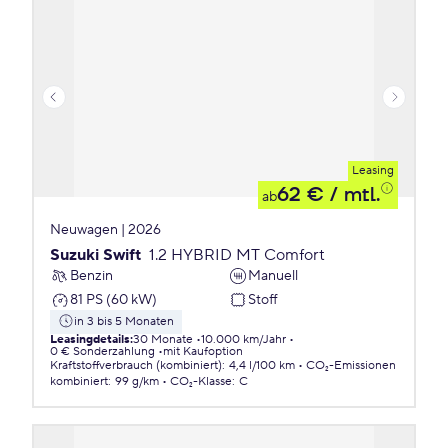
Leasing
62 €
/ mtl.
ab
Neuwagen | 2026
Suzuki Swift
1.2 HYBRID MT Comfort
Benzin
Manuell
81 PS (60 kW)
Stoff
in 3 bis 5 Monaten
Leasingdetails
:
30 Monate
10.000 km/Jahr
0 € Sonderzahlung
mit Kaufoption
Kraftstoffverbrauch (kombiniert)
:
4,4 l/100 km
CO₂-Emissionen
kombiniert
:
99 g/km
CO₂-Klasse
:
C