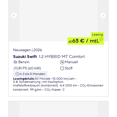
Leasing
63 €
/ mtl.
ab
Neuwagen | 2026
Suzuki Swift
1.2 HYBRID MT Comfort
Benzin
Manuell
81 PS (60 kW)
Stoff
in 3 bis 5 Monaten
Leasingdetails
:
30 Monate
10.000 km/Jahr
0 € Sonderzahlung
mit Kaufoption
Kraftstoffverbrauch (kombiniert)
:
4,4 l/100 km
CO₂-Emissionen
kombiniert
:
99 g/km
CO₂-Klasse
:
C