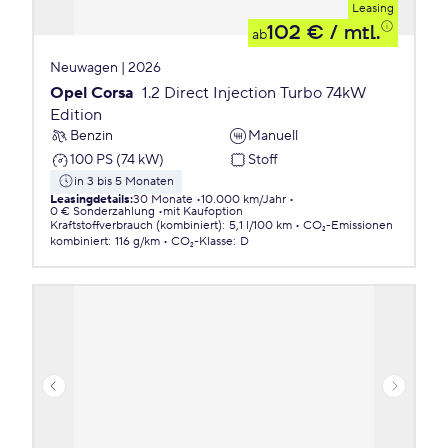
Leasing
102 €
/ mtl.
ab
Neuwagen | 2026
Opel Corsa
1.2 Direct Injection Turbo 74kW
Edition
Benzin
Manuell
100 PS (74 kW)
Stoff
in 3 bis 5 Monaten
Leasingdetails
:
30 Monate
10.000 km/Jahr
0 € Sonderzahlung
mit Kaufoption
Kraftstoffverbrauch (kombiniert)
:
5,1 l/100 km
CO₂-Emissionen
kombiniert
:
116 g/km
CO₂-Klasse
:
D