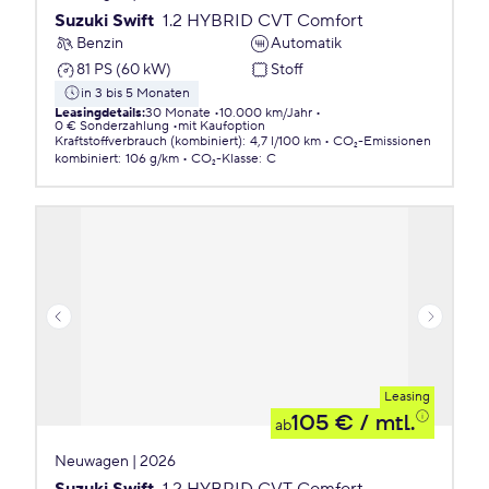
Suzuki Swift
1.2 HYBRID CVT Comfort
Benzin
Automatik
81 PS (60 kW)
Stoff
in 3 bis 5 Monaten
Leasingdetails
:
30 Monate
10.000 km/Jahr
0 € Sonderzahlung
mit Kaufoption
Kraftstoffverbrauch (kombiniert)
:
4,7 l/100 km
CO₂-Emissionen
kombiniert
:
106 g/km
CO₂-Klasse
:
C
Leasing
105 €
/ mtl.
ab
Neuwagen | 2026