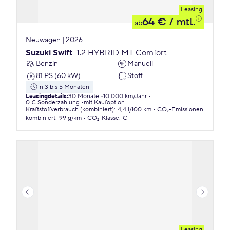
Leasing
64 €
/ mtl.
ab
Neuwagen | 2026
Suzuki Swift
1.2 HYBRID MT Comfort
Benzin
Manuell
81 PS (60 kW)
Stoff
in 3 bis 5 Monaten
Leasingdetails
:
30 Monate
10.000 km/Jahr
0 € Sonderzahlung
mit Kaufoption
Kraftstoffverbrauch (kombiniert)
:
4,4 l/100 km
CO₂-Emissionen
kombiniert
:
99 g/km
CO₂-Klasse
:
C
Leasing