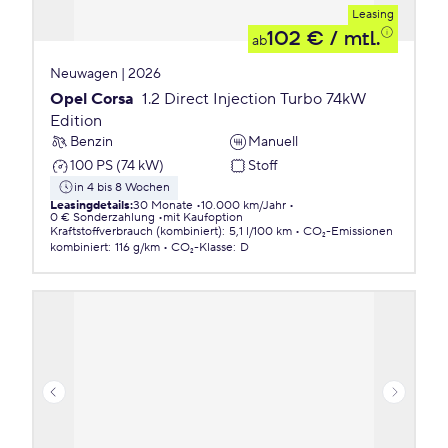
Leasing
102 €
/ mtl.
ab
Neuwagen | 2026
Opel Corsa
1.2 Direct Injection Turbo 74kW
Edition
Benzin
Manuell
100 PS (74 kW)
Stoff
in 4 bis 8 Wochen
Leasingdetails
:
30 Monate
10.000 km/Jahr
0 € Sonderzahlung
mit Kaufoption
Kraftstoffverbrauch (kombiniert)
:
5,1 l/100 km
CO₂-Emissionen
kombiniert
:
116 g/km
CO₂-Klasse
:
D