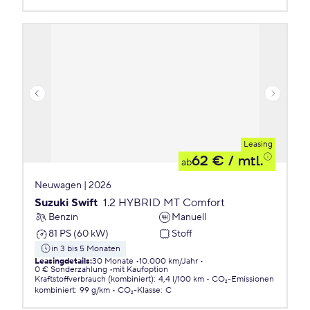
Leasing
62 €
/ mtl.
ab
Neuwagen | 2026
Suzuki Swift
1.2 HYBRID MT Comfort
Benzin
Manuell
81 PS (60 kW)
Stoff
in 3 bis 5 Monaten
Leasingdetails
:
30 Monate
10.000 km/Jahr
0 € Sonderzahlung
mit Kaufoption
Kraftstoffverbrauch (kombiniert)
:
4,4 l/100 km
CO₂-Emissionen
kombiniert
:
99 g/km
CO₂-Klasse
:
C