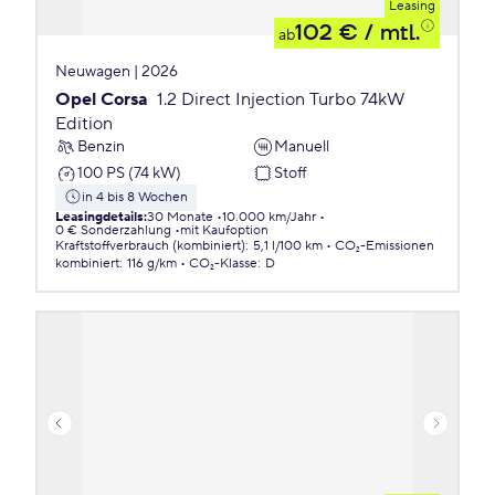
Leasing
102 €
/ mtl.
ab
Neuwagen | 2026
Opel Corsa
1.2 Direct Injection Turbo 74kW
Edition
Benzin
Manuell
100 PS (74 kW)
Stoff
in 4 bis 8 Wochen
Leasingdetails
:
30 Monate
10.000 km/Jahr
0 € Sonderzahlung
mit Kaufoption
Kraftstoffverbrauch (kombiniert)
:
5,1 l/100 km
CO₂-Emissionen
kombiniert
:
116 g/km
CO₂-Klasse
:
D