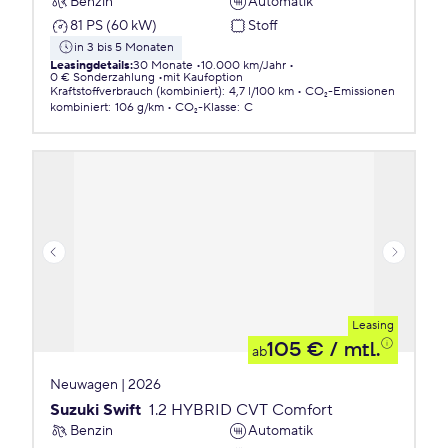
Benzin
Automatik
81 PS (60 kW)
Stoff
in 3 bis 5 Monaten
Leasingdetails
:
30 Monate
10.000 km/Jahr
0 € Sonderzahlung
mit Kaufoption
Kraftstoffverbrauch (kombiniert)
:
4,7 l/100 km
CO₂-Emissionen
kombiniert
:
106 g/km
CO₂-Klasse
:
C
Leasing
105 €
/ mtl.
ab
Neuwagen | 2026
Suzuki Swift
1.2 HYBRID CVT Comfort
Benzin
Automatik