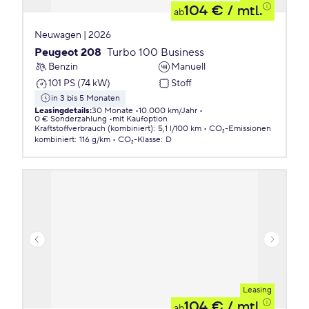
104 €
/ mtl.
ab
Neuwagen | 2026
Peugeot 208
Turbo 100 Business
Benzin
Manuell
101 PS (74 kW)
Stoff
in 3 bis 5 Monaten
Leasingdetails
:
30 Monate
10.000 km/Jahr
0 € Sonderzahlung
mit Kaufoption
Kraftstoffverbrauch (kombiniert)
:
5,1 l/100 km
CO₂-Emissionen
kombiniert
:
116 g/km
CO₂-Klasse
:
D
Leasing
104 €
/ mtl.
ab