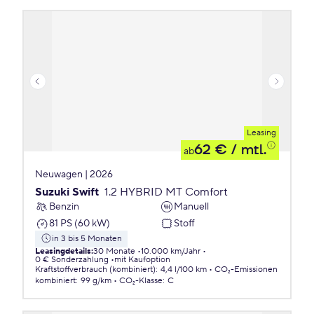
Leasing
62 €
/ mtl.
ab
Neuwagen | 2026
Suzuki Swift
1.2 HYBRID MT Comfort
Benzin
Manuell
81 PS (60 kW)
Stoff
in 3 bis 5 Monaten
Leasingdetails
:
30 Monate
10.000 km/Jahr
0 € Sonderzahlung
mit Kaufoption
Kraftstoffverbrauch (kombiniert)
:
4,4 l/100 km
CO₂-Emissionen
kombiniert
:
99 g/km
CO₂-Klasse
:
C