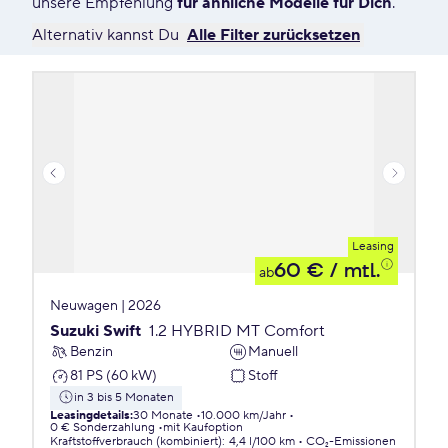
unsere Empfehlung
für ähnliche Modelle für Dich
.
Alternativ kannst Du
Alle Filter zurücksetzen
Leasing
60 €
/ mtl.
ab
Neuwagen | 2026
Suzuki Swift
1.2 HYBRID MT Comfort
Benzin
Manuell
81 PS (60 kW)
Stoff
in 3 bis 5 Monaten
Leasingdetails
:
30 Monate
10.000 km/Jahr
0 € Sonderzahlung
mit Kaufoption
Kraftstoffverbrauch (kombiniert)
:
4,4 l/100 km
CO₂-Emissionen