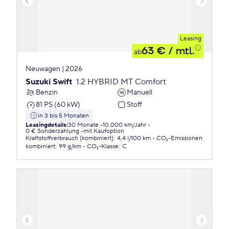
Leasing
63 €
/ mtl.
ab
Neuwagen | 2026
Suzuki Swift
1.2 HYBRID MT Comfort
Benzin
Manuell
81 PS (60 kW)
Stoff
in 3 bis 5 Monaten
Leasingdetails
:
30 Monate
10.000 km/Jahr
0 € Sonderzahlung
mit Kaufoption
Kraftstoffverbrauch (kombiniert)
:
4,4 l/100 km
CO₂-Emissionen
kombiniert
:
99 g/km
CO₂-Klasse
:
C