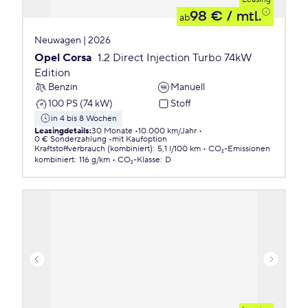
98 €
/ mtl.
ab
Neuwagen | 2026
Opel Corsa
1.2 Direct Injection Turbo 74kW
Edition
Benzin
Manuell
100 PS (74 kW)
Stoff
in 4 bis 8 Wochen
Leasingdetails
:
30 Monate
10.000 km/Jahr
0 € Sonderzahlung
mit Kaufoption
Kraftstoffverbrauch (kombiniert)
:
5,1 l/100 km
CO₂-Emissionen
kombiniert
:
116 g/km
CO₂-Klasse
:
D