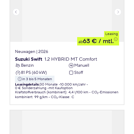
Leasing
63 €
/ mtl.
ab
Neuwagen | 2026
Suzuki Swift
1.2 HYBRID MT Comfort
Benzin
Manuell
81 PS (60 kW)
Stoff
in 3 bis 5 Monaten
Leasingdetails
:
30 Monate
10.000 km/Jahr
0 € Sonderzahlung
mit Kaufoption
Kraftstoffverbrauch (kombiniert)
:
4,4 l/100 km
CO₂-Emissionen
kombiniert
:
99 g/km
CO₂-Klasse
:
C