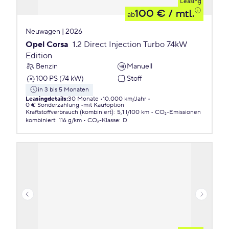
Leasing
100 €
/ mtl.
ab
Neuwagen | 2026
Opel Corsa
1.2 Direct Injection Turbo 74kW
Edition
Benzin
Manuell
100 PS (74 kW)
Stoff
in 3 bis 5 Monaten
Leasingdetails
:
30 Monate
10.000 km/Jahr
0 € Sonderzahlung
mit Kaufoption
Kraftstoffverbrauch (kombiniert)
:
5,1 l/100 km
CO₂-Emissionen
kombiniert
:
116 g/km
CO₂-Klasse
:
D