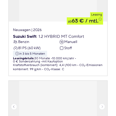
Leasing
63 €
/ mtl.
ab
Neuwagen | 2026
Suzuki Swift
1.2 HYBRID MT Comfort
Benzin
Manuell
81 PS (60 kW)
Stoff
in 3 bis 5 Monaten
Leasingdetails
:
30 Monate
10.000 km/Jahr
0 € Sonderzahlung
mit Kaufoption
Kraftstoffverbrauch (kombiniert)
:
4,4 l/100 km
CO₂-Emissionen
kombiniert
:
99 g/km
CO₂-Klasse
:
C