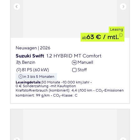
Leasing
63 €
/ mtl.
ab
Neuwagen | 2026
Suzuki Swift
1.2 HYBRID MT Comfort
Benzin
Manuell
81 PS (60 kW)
Stoff
in 3 bis 5 Monaten
Leasingdetails
:
30 Monate
10.000 km/Jahr
0 € Sonderzahlung
mit Kaufoption
Kraftstoffverbrauch (kombiniert)
:
4,4 l/100 km
CO₂-Emissionen
kombiniert
:
99 g/km
CO₂-Klasse
:
C