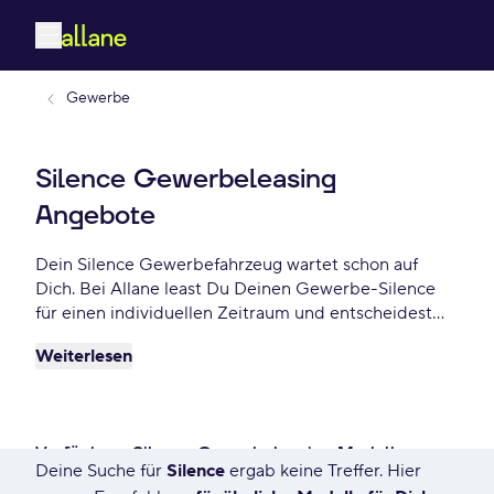
Gewerbe
Silence Gewerbeleasing
Angebote
Dein Silence Gewerbefahrzeug wartet schon auf
Dich. Bei Allane least Du Deinen Gewerbe-Silence
für einen individuellen Zeitraum und entscheidest
am Ende der Laufzeit ob Du Dein Silence kaufen
Weiterlesen
möchtest oder zurückgeben willst. Finde das
perfekte Silence Gewerbe-Angebot schon ab -
€/mtl.
Verfügbare Silence Gewerbeleasing Modelle
Deine Suche für
Silence
ergab keine Treffer. Hier
7558 Angebote für Deine Suche