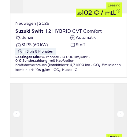
Leasing
102 €
/ mtl.
ab
Neuwagen | 2026
Suzuki Swift
1.2 HYBRID CVT Comfort
Benzin
Automatik
81 PS (60 kW)
Stoff
in 3 bis 5 Monaten
Leasingdetails
:
30 Monate
10.000 km/Jahr
0 € Sonderzahlung
mit Kaufoption
Kraftstoffverbrauch (kombiniert)
:
4,7 l/100 km
CO₂-Emissionen
kombiniert
:
106 g/km
CO₂-Klasse
:
C
Leasing