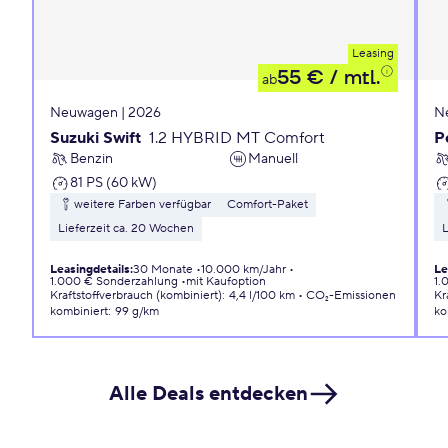
Leasing
55 €
/ mtl.
ab
Neuwagen | 2026
N
Suzuki Swift
1.2 HYBRID MT Comfort
P
Benzin
Manuell
81 PS (60 kW)
weitere Farben verfügbar
Comfort-Paket
Lieferzeit ca. 20 Wochen
L
Leasingdetails
:
30 Monate
10.000 km/Jahr
Le
1.000 € Sonderzahlung
mit Kaufoption
1.
Kraftstoffverbrauch (kombiniert)
:
4,4 l/100 km
CO₂-Emissionen
Kr
kombiniert
:
99 g/km
ko
Alle Deals entdecken