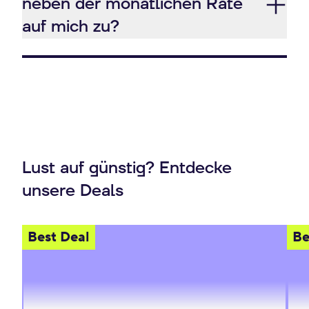
neben der monatlichen Rate
auf mich zu?
Lust auf günstig? Entdecke
unsere Deals
Best Deal
Be