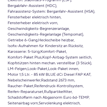
Elektron. Stabilitäts-Programm (ESP)
Bergabfahr-Assistent (HDC)
Fahrassistenz-System: Berganfahr-Assistent (HSA)
Fensterheber elektrisch hinten
Fensterheber elektrisch vorn
Geschwindigkeits-Begrenzeranlage
Geschwindigkeits-Regelanlage (Tempomat)
Getriebe 6-Gang
Heckscheibe heizbar
Isofix-Aufnahmen für Kindersitz an Rücksitz
Karosserie: 5-türig
Komfort-Paket
Komfort-Paket Plus
Kopf-Airbag-System seitlich
Kopfstützen hinten mechan. verstellbar (3 Stück)
LM-Felgen
Look-Paket
Look-Paket innen
Motor 1,5 Ltr. - 85 kW BLUE dCi Diesel FAP KAT
Nebelscheinwerfer
Radstand 2673 mm
Raucher-Paket
Reifendruck-Kontrollsystem
Reifen-Reparaturset
Rußpartikelfilter
Schadstoffarm nach Abgasnorm Euro 6d-TEMP
Seitenairbag vorn
Servolenkung elektrisch