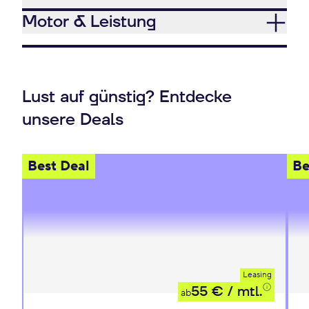
Motor & Leistung
Lust auf günstig? Entdecke
unsere Deals
Best Deal
Be
Leasing
55 €
/ mtl.
ab