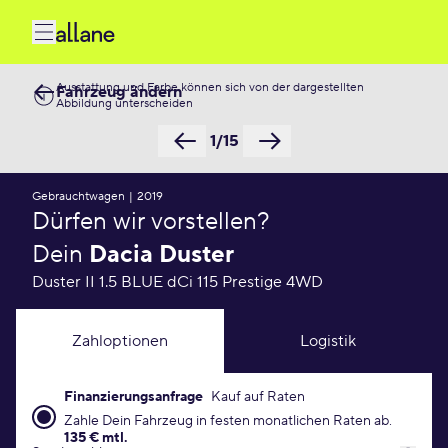
Ausstattung und Farbe können sich von der dargestellten
Fahrzeug ändern
Abbildung unterscheiden
1/15
Gebrauchtwagen
|
2019
Dürfen wir vorstellen?
Dein
Dacia Duster
Duster II 1.5 BLUE dCi 115 Prestige 4WD
Zahloptionen
Logistik
Finanzierungsanfrage
Kauf auf Raten
Finanzierungsanfrage Konditionen
Zahle Dein Fahrzeug in festen monatlichen Raten ab.
135 € mtl.