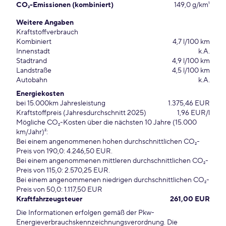
CO₂-Emissionen (kombiniert)
149,0 g/km¹
Weitere Angaben
Kraftstoffverbrauch
Kombiniert
4,7 l/100 km
Innenstadt
k.A.
Stadtrand
4,9 l/100 km
Landstraße
4,5 l/100 km
Autobahn
k.A.
Energiekosten
bei 15.000km Jahresleistung
1.375,46 EUR
Kraftstoffpreis (Jahresdurchschnitt 2025)
1,96 EUR/l
Mögliche CO₂-Kosten über die nächsten 10 Jahre (15.000
km/Jahr)²:
Bei einem angenommenen hohen durchschnittlichen CO₂-
Preis von 190,0: 4.246,50 EUR.
Bei einem angenommenen mittleren durchschnittlichen CO₂-
Preis von 115,0: 2.570,25 EUR.
Bei einem angenommenen niedrigen durchschnittlichen CO₂-
Preis von 50,0: 1.117,50 EUR
Kraftfahrzeugsteuer
261,00 EUR
Die Informationen erfolgen gemäß der Pkw-
Energieverbrauchskennzeichnungsverordnung. Die