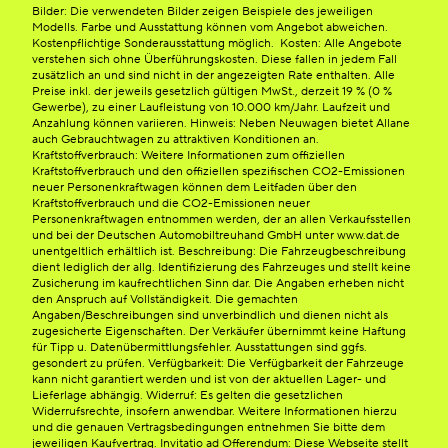
Bilder: Die verwendeten Bilder zeigen Beispiele des jeweiligen
Modells. Farbe und Ausstattung können vom Angebot abweichen.
Kostenpflichtige Sonderausstattung möglich. Kosten: Alle Angebote
verstehen sich ohne Überführungskosten. Diese fallen in jedem Fall
zusätzlich an und sind nicht in der angezeigten Rate enthalten. Alle
Preise inkl. der jeweils gesetzlich gültigen MwSt., derzeit 19 % (0 %
Gewerbe), zu einer Laufleistung von 10.000 km/Jahr. Laufzeit und
Anzahlung können variieren. Hinweis: Neben Neuwagen bietet Allane
auch Gebrauchtwagen zu attraktiven Konditionen an.
Kraftstoffverbrauch: Weitere Informationen zum offiziellen
Kraftstoffverbrauch und den offiziellen spezifischen CO2-Emissionen
neuer Personenkraftwagen können dem Leitfaden über den
Kraftstoffverbrauch und die CO2-Emissionen neuer
Personenkraftwagen entnommen werden, der an allen Verkaufsstellen
und bei der Deutschen Automobiltreuhand GmbH unter www.dat.de
unentgeltlich erhältlich ist. Beschreibung: Die Fahrzeugbeschreibung
dient lediglich der allg. Identifizierung des Fahrzeuges und stellt keine
Zusicherung im kaufrechtlichen Sinn dar. Die Angaben erheben nicht
den Anspruch auf Vollständigkeit. Die gemachten
Angaben/Beschreibungen sind unverbindlich und dienen nicht als
zugesicherte Eigenschaften. Der Verkäufer übernimmt keine Haftung
für Tipp u. Datenübermittlungsfehler. Ausstattungen sind ggfs.
gesondert zu prüfen. Verfügbarkeit: Die Verfügbarkeit der Fahrzeuge
kann nicht garantiert werden und ist von der aktuellen Lager- und
Lieferlage abhängig. Widerruf: Es gelten die gesetzlichen
Widerrufsrechte, insofern anwendbar. Weitere Informationen hierzu
und die genauen Vertragsbedingungen entnehmen Sie bitte dem
jeweiligen Kaufvertrag. Invitatio ad Offerendum: Diese Webseite stellt