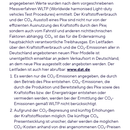
angegebenen Werte wurden nach dem vorgeschriebenen
Messverfahren WLTP (Worldwide harmonised Light-duty
vehicles Test Procedures) ermittelt. Der Kraftstoffverbrauch
und der CO₂, Ausstoß eines Pkw sind nicht nur von der
effizienten Ausnutzung des Kraftstoffs durch den Pkw,
sondern auch vom Fahrstil und anderen nichttechnischen
Faktoren abhängig. CO₂, ist das für die Erderwärmung
hauptsächlich verantwortliche Treibhausgas. Ein Leitfaden
über den Kraftstoffverbrauch und die CO₂-Emissionen aller in
Deutschland angebotenen neuen Pkw-Modelle ist
unentgeltlich einsehbar an jedem Verkaufsort in Deutschland,
an dem neue Pkw ausgestellt oder angeboten werden. Der
Leitfaden ist auch hier abrufbar:
www.dat.de
.
Es werden nur die CO₂-Emissionen angegeben, die durch
den Betrieb des Pkw entstehen. CO₂,-Emissionen, die
durch die Produktion und Bereitstellung des Pkw sowie des
Kraftstoffes bzw. der Energieträger entstehen oder
vermieden werden, werden bei der Ermittlung der CO₂-
Emissionen gemäß WLTP nicht berücksichtigt.
Aufgrund der CO₂-Bepreisung sind künftig Erhöhungen
der Kraftstoffkosten möglich. Die künftige CO₂,
Preisentwicklung ist unsicher, daher werden die möglichen
CO₂-Kosten anhand von drei angenommenen CO₂-Preisen