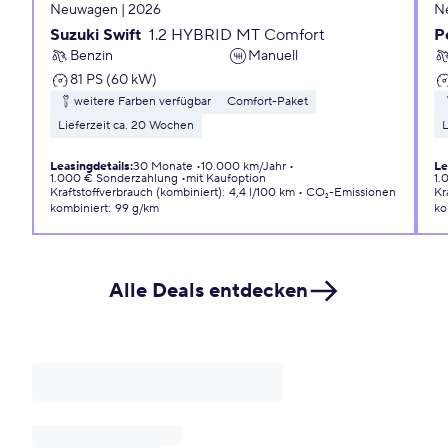
Neuwagen | 2026
N
Suzuki Swift
1.2 HYBRID MT Comfort
P
Benzin
Manuell
81 PS (60 kW)
weitere Farben verfügbar
Comfort-Paket
Lieferzeit ca. 20 Wochen
L
Leasingdetails
:
30 Monate
10.000 km/Jahr
Le
1.000 € Sonderzahlung
mit Kaufoption
1.
Kraftstoffverbrauch (kombiniert)
:
4,4 l/100 km
CO₂-Emissionen
Kr
kombiniert
:
99 g/km
ko
Alle Deals entdecken