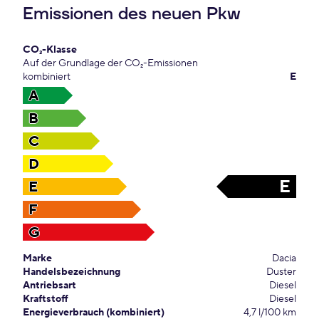
Emissionen des neuen Pkw
CO₂-Klasse
Auf der Grundlage der CO₂-Emissionen
kombiniert
E
A
B
C
D
E
E
F
G
Marke
Dacia
Handelsbezeichnung
Duster
Antriebsart
Diesel
Kraftstoff
Diesel
Energieverbrauch (kombiniert)
4,7 l/100 km