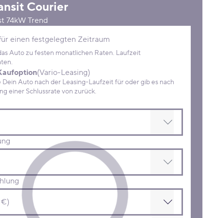
ansit Courier
st 74kW Trend
Konditionen
für einen festgelegten Zeitraum
 das Auto zu festen monatlichen Raten. Laufzeit
ten.
Kaufoption
(Vario-Leasing)
ein Auto nach der Leasing-Laufzeit für oder gib es nach
Zahlung einer Schlussrate von zurück.
ung
hlung