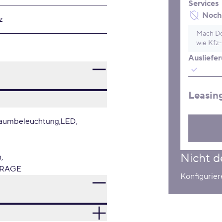
Services
Noch 
z
Mach De
wie Kfz-
Ausliefe
Leasin
aumbeleuchtung
LED
Nicht d
n
FRAGE
Konfigurier