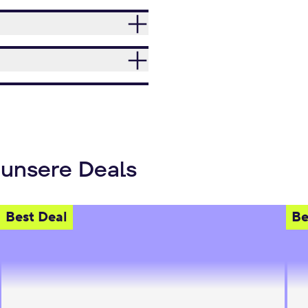
 unsere Deals
Best Deal
Be