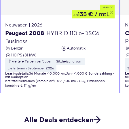
Leasing
135 €
/ mtl.
ab
Neuwagen | 2026
N
Peugeot 2008
HYBRID 110 e-DSC6
C
Business
P
Benzin
Automatik
110 PS (81 kW)
weitere Farben verfügbar
Sitzheizung vorn
Liefertermin September 2026
Leasingdetails
:
36 Monate
10.000 km/Jahr
1.000 € Sonderzahlung
Le
mit Kaufoption
mi
Kraftstoffverbrauch (kombiniert)
:
4,9 l/100 km
CO₂-Emissionen
Kr
kombiniert
:
111 g/km
ko
Alle Deals entdecken