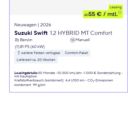
Leasing
55 €
/ mtl.
ab
Neuwagen | 2026
Suzuki Swift
1.2 HYBRID MT Comfort
Benzin
Manuell
81 PS (60 kW)
weitere Farben verfügbar
Comfort-Paket
Lieferzeit ca. 20 Wochen
Leasingdetails
:
30 Monate
10.000 km/Jahr
1.000 € Sonderzahlung
mit Kaufoption
Kraftstoffverbrauch (kombiniert)
:
4,4 l/100 km
CO₂-Emissionen
kombiniert
:
99 g/km