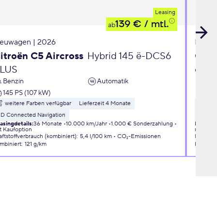
Leasing
139 €
/ mtl.
ab
euwagen | 2026
Neuwa
itroën C5 Aircross
Hybrid 145 ë-DCS6
Opel
LUS
eDC
Benzin
Automatik
Ben
145 PS (107 kW)
110 
weitere Farben verfügbar
Lieferzeit 4 Monate
wei
3D Connected Navigation
Liefer
asingdetails
:
36 Monate
10.000 km/Jahr
1.000 € Sonderzahlung
Leasingd
t Kaufoption
mit Kauf
aftstoffverbrauch (kombiniert)
:
5,4 l/100 km
CO₂-Emissionen
Kraftsto
mbiniert
:
121 g/km
kombini