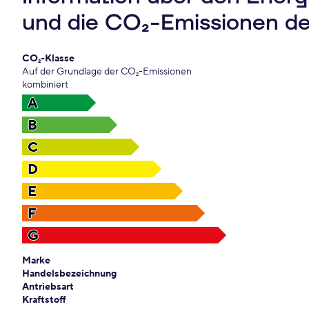
und die CO₂-Emissionen d
CO₂-Klasse
Auf der Grundlage der CO₂-Emissionen
kombiniert
A
B
C
D
E
F
G
Marke
Handelsbezeichnung
Antriebsart
Kraftstoff