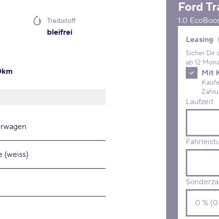
Ford
Tr
1.0 EcoBoo
Treibstoff
bleifrei
Leasing 
Leasing
Sicher Dir
ab 12 Mona
00km
Mit 
Kaufe D
Laufzeit
erwagen
Fahrleist
 (weiss)
Sonderza