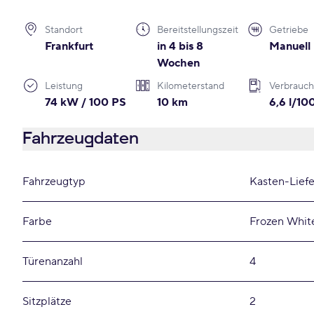
Standort
Bereitstellungszeit
Getriebe
Frankfurt
in 4 bis 8
Manuell
Wochen
Leistung
Kilometerstand
Verbrauch
74 kW / 100 PS
10 km
6,6 l/1
Fahrzeugdaten
Fahrzeugtyp
Kasten-Lief
Farbe
Frozen White
Türenanzahl
4
Sitzplätze
2