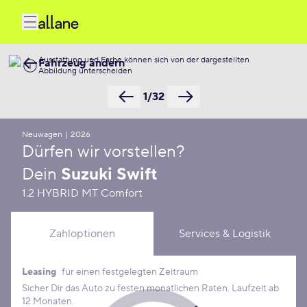
Ausstattung und Farbe können sich von der dargestellten
Fahrzeug ändern
Abbildung unterscheiden
1/32
Neuwagen
|
2026
Dürfen wir vorstellen?
Dein
Suzuki Swift
1.2 HYBRID MT Comfort
Zahloptionen
Services & Logistik
Leasing
für einen festgelegten Zeitraum
Leasing Konditionen
Sicher Dir das Auto zu festen monatlichen Raten. Laufzeit ab
12 Monaten.