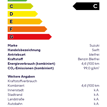
C
C
D
E
F
G
Marke
Suzuki
Handelsbezeichnung
Swift
Antriebsart
bleifrei
Kraftstoff
Benzin Bleifrei
Energieverbrauch (kombiniert)
4,4 l/100 km
CO₂-Emissionen (kombiniert)
99,0 g/km¹
Weitere Angaben
Kraftstoffverbrauch
Kombiniert
4,4 l/100 km
Innenstadt
k.A.
Stadtrand
k.A.
Landstraße
k.A.
Autobahn
k.A.