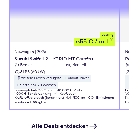
Leasing
55 €
/ mtl.
ab
Neuwagen | 2026
N
Suzuki Swift
1.2 HYBRID MT Comfort
P
Benzin
Manuell
81 PS (60 kW)
weitere Farben verfügbar
Comfort-Paket
Lieferzeit ca. 20 Wochen
L
Leasingdetails
:
30 Monate
10.000 km/Jahr
Le
1.000 € Sonderzahlung
mit Kaufoption
1.
Kraftstoffverbrauch (kombiniert)
:
4,4 l/100 km
CO₂-Emissionen
Kr
kombiniert
:
99 g/km
ko
Alle Deals entdecken