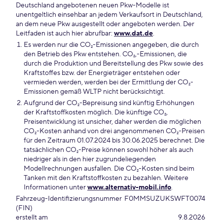
Deutschland angebotenen neuen Pkw-Modelle ist
unentgeltlich einsehbar an jedem Verkaufsort in Deutschland,
an dem neue Pkw ausgestellt oder angeboten werden. Der
Leitfaden ist auch hier abrufbar:
www.dat.de
.
Es werden nur die CO₂-Emissionen angegeben, die durch
den Betrieb des Pkw entstehen. CO₂,-Emissionen, die
durch die Produktion und Bereitstellung des Pkw sowie des
Kraftstoffes bzw. der Energieträger entstehen oder
vermieden werden, werden bei der Ermittlung der CO₂-
Emissionen gemäß WLTP nicht berücksichtigt.
Aufgrund der CO₂-Bepreisung sind künftig Erhöhungen
der Kraftstoffkosten möglich. Die künftige CO₂,
Preisentwicklung ist unsicher, daher werden die möglichen
CO₂-Kosten anhand von drei angenommenen CO₂-Preisen
für den Zeitraum 01.07.2024 bis 30.06.2025 berechnet. Die
tatsächlichen CO₂-Preise können sowohl höher als auch
niedriger als in den hier zugrundeliegenden
Modellrechnungen ausfallen. Die CO₂-Kosten sind beim
Tanken mit den Kraftstoffkosten zu bezahlen. Weitere
Informationen unter
www.alternativ-mobil.info
.
Fahrzeug-Identifizierungsnummer
F0MMSUZUKSWFT0074
(FIN)
erstellt am
9.8.2026