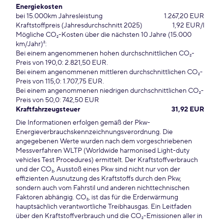
Energiekosten
bei 15.000km Jahresleistung
1.267,20 EUR
Kraftstoffpreis (Jahresdurchschnitt 2025)
1,92 EUR/l
Mögliche CO₂-Kosten über die nächsten 10 Jahre (15.000
km/Jahr)²:
Bei einem angenommenen hohen durchschnittlichen CO₂-
Preis von 190,0: 2.821,50 EUR.
Bei einem angenommenen mittleren durchschnittlichen CO₂-
Preis von 115,0: 1.707,75 EUR.
Bei einem angenommenen niedrigen durchschnittlichen CO₂-
Preis von 50,0: 742,50 EUR
Kraftfahrzeugsteuer
31,92 EUR
Die Informationen erfolgen gemäß der Pkw-
Energieverbrauchskennzeichnungsverordnung. Die
angegebenen Werte wurden nach dem vorgeschriebenen
Messverfahren WLTP (Worldwide harmonised Light-duty
vehicles Test Procedures) ermittelt. Der Kraftstoffverbrauch
und der CO₂, Ausstoß eines Pkw sind nicht nur von der
effizienten Ausnutzung des Kraftstoffs durch den Pkw,
sondern auch vom Fahrstil und anderen nichttechnischen
Faktoren abhängig. CO₂, ist das für die Erderwärmung
hauptsächlich verantwortliche Treibhausgas. Ein Leitfaden
über den Kraftstoffverbrauch und die CO₂-Emissionen aller in