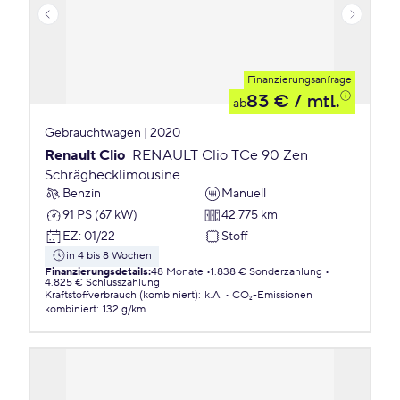
Finanzierungsanfrage
83 €
/ mtl.
ab
Gebrauchtwagen | 2020
Renault Clio
RENAULT Clio TCe 90 Zen
Schräghecklimousine
Benzin
Manuell
91 PS (67 kW)
42.775 km
EZ
:
01/22
Stoff
in 4 bis 8 Wochen
Finanzierungsdetails
:
48 Monate
1.838 € Sonderzahlung
4.825 € Schlusszahlung
Kraftstoffverbrauch (kombiniert)
:
k.A.
CO₂-Emissionen
kombiniert
:
132 g/km