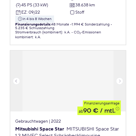
45 PS (33 kW)
38.638 km
EZ
:
09/22
Stoff
in 4 bis 8 Wochen
Finanzierungsdetails
:
48 Monate
1.994 € Sonderzahlung
5.235 € Schlusszahlung
Stromverbrauch (kombiniert)
:
k.A.
CO₂-Emissionen
kombiniert
:
k.A.
Finanzierungsanfrage
90 €
/ mtl.
ab
Gebrauchtwagen | 2022
Mitsubishi Space Star
MITSUBISHI Space Star
1.2 MIVEC Select Schräghecklimousine