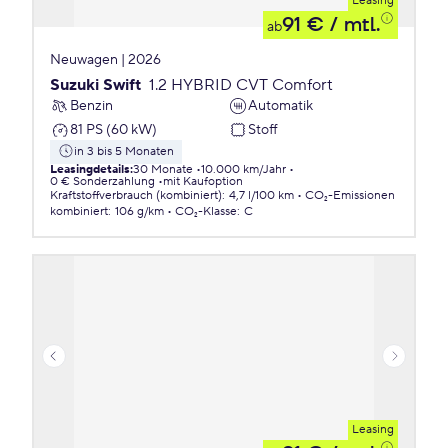
Leasing
91 €
/ mtl.
ab
Neuwagen | 2026
Suzuki Swift
1.2 HYBRID CVT Comfort
Benzin
Automatik
81 PS (60 kW)
Stoff
in 3 bis 5 Monaten
Leasingdetails
:
30 Monate
10.000 km/Jahr
0 € Sonderzahlung
mit Kaufoption
Kraftstoffverbrauch (kombiniert)
:
4,7 l/100 km
CO₂-Emissionen
kombiniert
:
106 g/km
CO₂-Klasse
:
C
Leasing