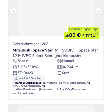
Finanzierungsanfrage
85 €
/ mtl.
ab
Gebrauchtwagen | 2021
Mitsubishi Space Star
MITSUBISHI Space Star
1.2 MIVEC Select Schräghecklimousine
Benzin
Manuell
71 PS (52 kW)
36.904 km
EZ
:
04/23
Stoff
in 4 bis 8 Wochen
Finanzierungsdetails
:
48 Monate
1.874 € Sonderzahlung
4.920 € Schlusszahlung
Kraftstoffverbrauch (kombiniert)
:
k.A.
CO₂-Emissionen
kombiniert
:
k.A.