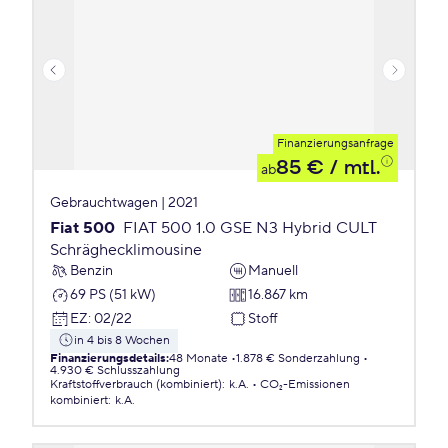
Finanzierungsanfrage
85 €
/ mtl.
ab
Gebrauchtwagen | 2021
Fiat 500
FIAT 500 1.0 GSE N3 Hybrid CULT
Schräghecklimousine
Benzin
Manuell
69 PS (51 kW)
16.867 km
EZ
:
02/22
Stoff
in 4 bis 8 Wochen
Finanzierungsdetails
:
48 Monate
1.878 € Sonderzahlung
4.930 € Schlusszahlung
Kraftstoffverbrauch (kombiniert)
:
k.A.
CO₂-Emissionen
kombiniert
:
k.A.