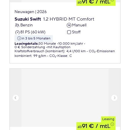
91 €
/ mtl.
ab
Neuwagen | 2026
Suzuki Swift
1.2 HYBRID MT Comfort
Benzin
Manuell
81 PS (60 kW)
Stoff
in 3 bis 5 Monaten
Leasingdetails
:
30 Monate
10.000 km/Jahr
0 € Sonderzahlung
mit Kaufoption
Kraftstoffverbrauch (kombiniert)
:
4,4 l/100 km
CO₂-Emissionen
kombiniert
:
99 g/km
CO₂-Klasse
:
C
Leasing
91 €
/ mtl.
ab