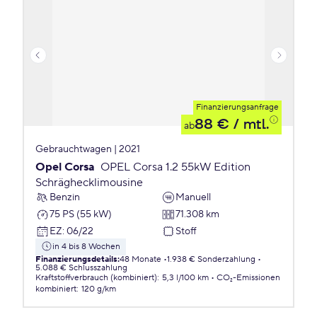
Finanzierungsanfrage
88 €
/ mtl.
ab
Gebrauchtwagen | 2021
Opel Corsa
OPEL Corsa 1.2 55kW Edition
Schräghecklimousine
Benzin
Manuell
75 PS (55 kW)
71.308 km
EZ
:
06/22
Stoff
in 4 bis 8 Wochen
Finanzierungsdetails
:
48 Monate
1.938 € Sonderzahlung
5.088 € Schlusszahlung
Kraftstoffverbrauch (kombiniert)
:
5,3 l/100 km
CO₂-Emissionen
kombiniert
:
120 g/km