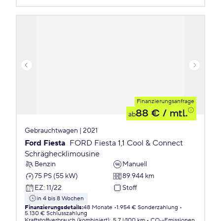
Finanzierungsanfrage
88 €
/ mtl.
ab
Gebrauchtwagen | 2021
Ford Fiesta
FORD Fiesta 1,1 Cool & Connect
Schräghecklimousine
Benzin
Manuell
75 PS (55 kW)
89.944 km
EZ
:
11/22
Stoff
in 4 bis 8 Wochen
Finanzierungsdetails
:
48 Monate
1.954 € Sonderzahlung
5.130 € Schlusszahlung
Kraftstoffverbrauch (kombiniert)
:
5,7 l/100 km
CO₂-Emissionen