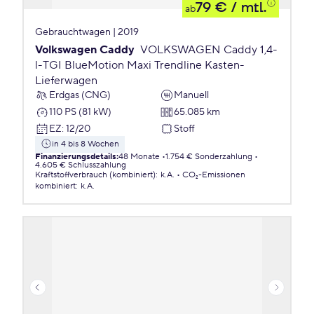
79 €
/ mtl.
ab
Gebrauchtwagen | 2019
Volkswagen Caddy
VOLKSWAGEN Caddy 1,4-
l-TGI BlueMotion Maxi Trendline Kasten-
Lieferwagen
Erdgas (CNG)
Manuell
110 PS (81 kW)
65.085 km
EZ
:
12/20
Stoff
in 4 bis 8 Wochen
Finanzierungsdetails
:
48 Monate
1.754 € Sonderzahlung
4.605 € Schlusszahlung
Kraftstoffverbrauch (kombiniert)
:
k.A.
CO₂-Emissionen
kombiniert
:
k.A.