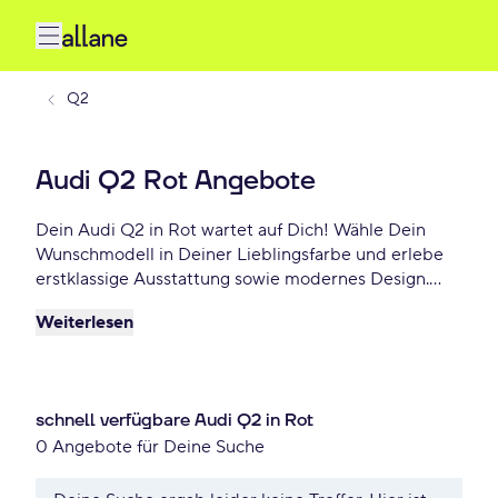
Q2
Audi Q2 Rot Angebote
Dein Audi Q2 in Rot wartet auf Dich! Wähle Dein
Wunschmodell in Deiner Lieblingsfarbe und erlebe
erstklassige Ausstattung sowie modernes Design.
Profitiere von flexiblen Leasing- und
Weiterlesen
Finanzierungsoptionen und fahre Dein Audi Q2 Rot
schon ab - €/mtl.!
schnell verfügbare Audi Q2 in Rot
0 Angebote für Deine Suche