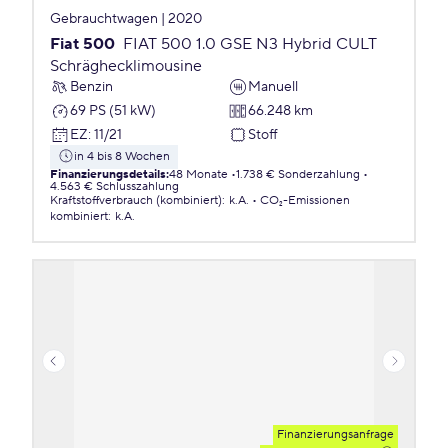
Gebrauchtwagen | 2020
Fiat 500
FIAT 500 1.0 GSE N3 Hybrid CULT
Schräghecklimousine
Benzin
Manuell
69 PS (51 kW)
66.248 km
EZ
:
11/21
Stoff
in 4 bis 8 Wochen
Finanzierungsdetails
:
48 Monate
1.738 € Sonderzahlung
4.563 € Schlusszahlung
Kraftstoffverbrauch (kombiniert)
:
k.A.
CO₂-Emissionen
kombiniert
:
k.A.
Finanzierungsanfrage