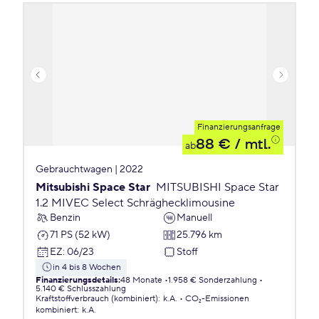
Finanzierungsanfrage
88 €
/ mtl.
ab
Gebrauchtwagen | 2022
Mitsubishi Space Star
MITSUBISHI Space Star
1.2 MIVEC Select Schräghecklimousine
Benzin
Manuell
71 PS (52 kW)
25.796 km
EZ
:
06/23
Stoff
in 4 bis 8 Wochen
Finanzierungsdetails
:
48 Monate
1.958 € Sonderzahlung
5.140 € Schlusszahlung
Kraftstoffverbrauch (kombiniert)
:
k.A.
CO₂-Emissionen
kombiniert
:
k.A.