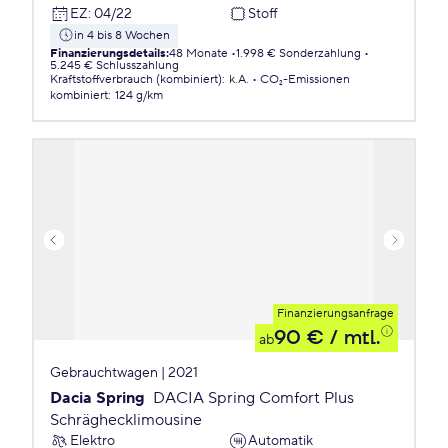
EZ
:
04/22
Stoff
in 4 bis 8 Wochen
Finanzierungsdetails
:
48 Monate
1.998 € Sonderzahlung
5.245 € Schlusszahlung
Kraftstoffverbrauch (kombiniert)
:
k.A.
CO₂-Emissionen
kombiniert
:
124 g/km
Finanzierungsanfrage
90 €
/ mtl.
ab
Gebrauchtwagen | 2021
Dacia Spring
DACIA Spring Comfort Plus
Schräghecklimousine
Elektro
Automatik