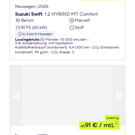
Neuwagen | 2026
Suzuki Swift
1.2 HYBRID MT Comfort
Benzin
Manuell
81 PS (60 kW)
Stoff
in 3 bis 5 Monaten
Leasingdetails
:
30 Monate
10.000 km/Jahr
0 € Sonderzahlung
mit Kaufoption
Kraftstoffverbrauch (kombiniert)
:
4,4 l/100 km
CO₂-Emissionen
kombiniert
:
99 g/km
CO₂-Klasse
:
C
Leasing
91 €
/ mtl.
ab