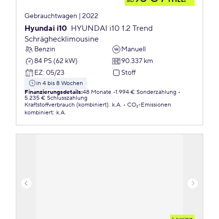
ab
Gebrauchtwagen | 2022
Hyundai i10
HYUNDAI i10 1.2 Trend
Schräghecklimousine
Benzin
Manuell
84 PS (62 kW)
90.337 km
EZ
:
05/23
Stoff
in 4 bis 8 Wochen
Finanzierungsdetails
:
48 Monate
1.994 € Sonderzahlung
5.235 € Schlusszahlung
Kraftstoffverbrauch (kombiniert)
:
k.A.
CO₂-Emissionen
kombiniert
:
k.A.