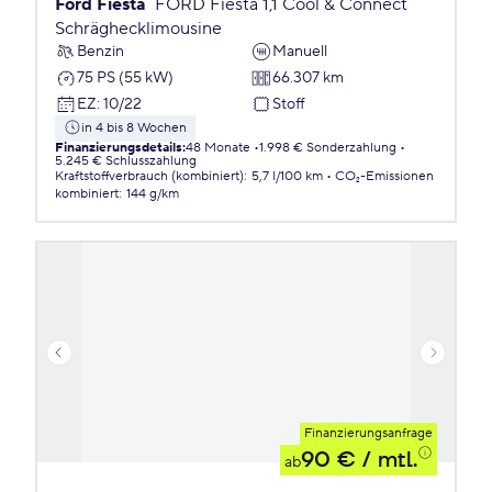
Ford Fiesta
FORD Fiesta 1,1 Cool & Connect
Schräghecklimousine
Benzin
Manuell
75 PS (55 kW)
66.307 km
EZ
:
10/22
Stoff
in 4 bis 8 Wochen
Finanzierungsdetails
:
48 Monate
1.998 € Sonderzahlung
5.245 € Schlusszahlung
Kraftstoffverbrauch (kombiniert)
:
5,7 l/100 km
CO₂-Emissionen
kombiniert
:
144 g/km
Finanzierungsanfrage
90 €
/ mtl.
ab