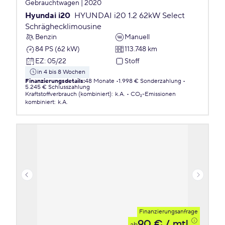
Gebrauchtwagen | 2020
Hyundai i20
HYUNDAI i20 1.2 62kW Select
Schräghecklimousine
Benzin
Manuell
84 PS (62 kW)
113.748 km
EZ
:
05/22
Stoff
in 4 bis 8 Wochen
Finanzierungsdetails
:
48 Monate
1.998 € Sonderzahlung
5.245 € Schlusszahlung
Kraftstoffverbrauch (kombiniert)
:
k.A.
CO₂-Emissionen
kombiniert
:
k.A.
Finanzierungsanfrage
90 €
/ mtl.