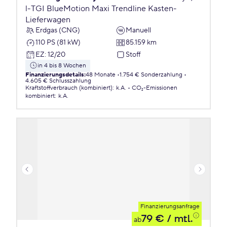
l-TGI BlueMotion Maxi Trendline Kasten-
Lieferwagen
Erdgas (CNG)
Manuell
110 PS (81 kW)
85.159 km
EZ
:
12/20
Stoff
in 4 bis 8 Wochen
Finanzierungsdetails
:
48 Monate
1.754 € Sonderzahlung
4.605 € Schlusszahlung
Kraftstoffverbrauch (kombiniert)
:
k.A.
CO₂-Emissionen
kombiniert
:
k.A.
Finanzierungsanfrage
79 €
/ mtl.
ab