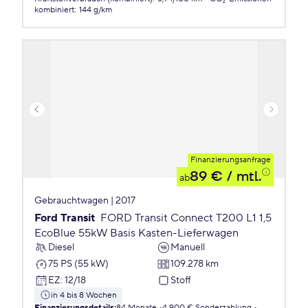
kombiniert
:
144 g/km
Finanzierungsanfrage
89 €
/ mtl.
ab
Gebrauchtwagen | 2017
Ford Transit
FORD Transit Connect T200 L1 1,5
EcoBlue 55kW Basis Kasten-Lieferwagen
Diesel
Manuell
75 PS (55 kW)
109.278 km
EZ
:
12/18
Stoff
in 4 bis 8 Wochen
Finanzierungsdetails
:
84 Monate
4.900 € Sonderzahlung