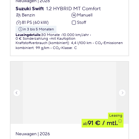
Neuwagen | 2026
Suzuki Swift
1.2 HYBRID MT Comfort
Benzin
Manuell
81 PS (60 kW)
Stoff
in 3 bis 5 Monaten
Leasingdetails
:
30 Monate
10.000 km/Jahr
0 € Sonderzahlung
mit Kaufoption
Kraftstoffverbrauch (kombiniert)
:
4,4 l/100 km
CO₂-Emissionen
kombiniert
:
99 g/km
CO₂-Klasse
:
C
Leasing
91 €
/ mtl.
ab
Neuwagen | 2026