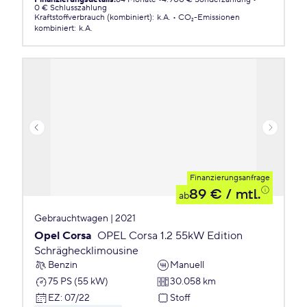
0 € Schlusszahlung
Kraftstoffverbrauch (kombiniert)
:
k.A.
CO₂-Emissionen
kombiniert
:
k.A.
Finanzierungsanfrage
89 €
/ mtl.
ab
Gebrauchtwagen | 2021
Opel Corsa
OPEL Corsa 1.2 55kW Edition
Schräghecklimousine
Benzin
Manuell
75 PS (55 kW)
30.058 km
EZ
:
07/22
Stoff