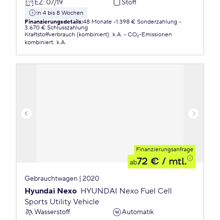
EZ
:
07/19
Stoff
in 4 bis 8 Wochen
Finanzierungsdetails
:
48 Monate
1.398 € Sonderzahlung
3.670 € Schlusszahlung
Kraftstoffverbrauch (kombiniert)
:
k.A.
CO₂-Emissionen
kombiniert
:
k.A.
Finanzierungsanfrage
72 €
/ mtl.
ab
Gebrauchtwagen | 2020
Hyundai Nexo
HYUNDAI Nexo Fuel Cell
Sports Utility Vehicle
Wasserstoff
Automatik