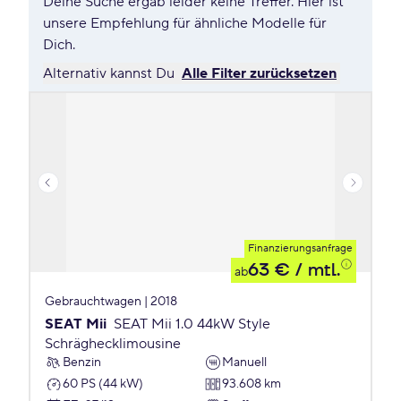
Deine Suche ergab leider keine Treffer. Hier ist
unsere Empfehlung für ähnliche Modelle für
Dich.
Alternativ kannst Du
Alle Filter zurücksetzen
Finanzierungsanfrage
63 €
/ mtl.
ab
Gebrauchtwagen | 2018
SEAT Mii
SEAT Mii 1.0 44kW Style
Schräghecklimousine
Benzin
Manuell
60 PS (44 kW)
93.608 km