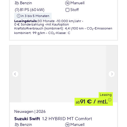
Benzin
Manuell
81 PS (60 kW)
Stoff
in 3 bis 5 Monaten
Leasingdetails
:
30 Monate
10.000 km/Jahr
0 € Sonderzahlung
mit Kaufoption
Kraftstoffverbrauch (kombiniert)
:
4,4 l/100 km
CO₂-Emissionen
kombiniert
:
99 g/km
CO₂-Klasse
:
C
Leasing
91 €
/ mtl.
ab
Neuwagen | 2026
Suzuki Swift
1.2 HYBRID MT Comfort
Benzin
Manuell