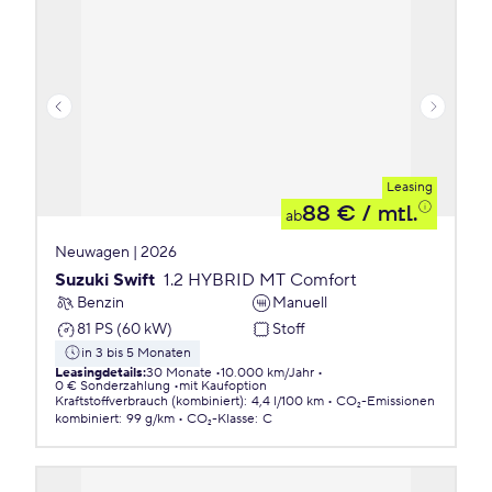
Leasing
88 €
/ mtl.
ab
Neuwagen | 2026
Suzuki Swift
1.2 HYBRID MT Comfort
Benzin
Manuell
81 PS (60 kW)
Stoff
in 3 bis 5 Monaten
Leasingdetails
:
30 Monate
10.000 km/Jahr
0 € Sonderzahlung
mit Kaufoption
Kraftstoffverbrauch (kombiniert)
:
4,4 l/100 km
CO₂-Emissionen
kombiniert
:
99 g/km
CO₂-Klasse
:
C