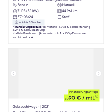
Benzin
Manuell
71 PS (52 kW)
44.961 km
EZ
:
03/24
Stoff
in 4 bis 8 Wochen
Finanzierungsdetails
:
48 Monate
1.998 € Sonderzahlung
5.245 € Schlusszahlung
Kraftstoffverbrauch (kombiniert)
:
k.A.
CO₂-Emissionen
kombiniert
:
k.A.
Finanzierungsanfrage
90 €
/ mtl.
ab
Gebrauchtwagen | 2021