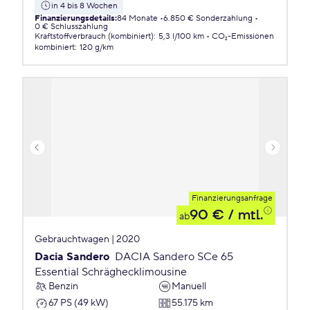
in 4 bis 8 Wochen
Finanzierungsdetails
:
84 Monate
6.850 € Sonderzahlung
0 € Schlusszahlung
Kraftstoffverbrauch (kombiniert)
:
5,3 l/100 km
CO₂-Emissionen
kombiniert
:
120 g/km
Finanzierungsanfrage
90 €
/ mtl.
ab
Gebrauchtwagen | 2020
Dacia Sandero
DACIA Sandero SCe 65
Essential Schräghecklimousine
Benzin
Manuell
67 PS (49 kW)
55.175 km