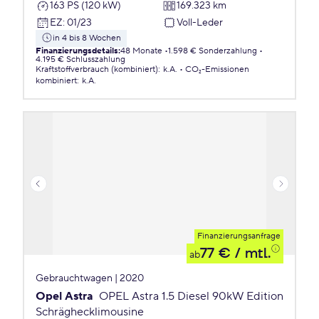
163 PS (120 kW)
169.323 km
EZ
:
01/23
Voll-Leder
in 4 bis 8 Wochen
Finanzierungsdetails
:
48 Monate
1.598 € Sonderzahlung
4.195 € Schlusszahlung
Kraftstoffverbrauch (kombiniert)
:
k.A.
CO₂-Emissionen
kombiniert
:
k.A.
Finanzierungsanfrage
77 €
/ mtl.
ab
Gebrauchtwagen | 2020
Opel Astra
OPEL Astra 1.5 Diesel 90kW Edition
Schräghecklimousine