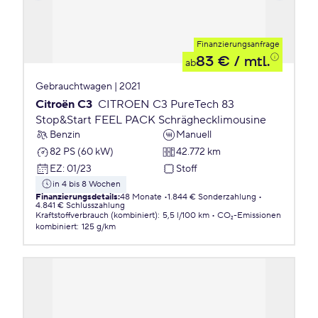
Finanzierungsanfrage
83 €
/ mtl.
ab
Gebrauchtwagen | 2021
Citroën C3
CITROEN C3 PureTech 83
Stop&Start FEEL PACK Schräghecklimousine
Benzin
Manuell
82 PS (60 kW)
42.772 km
EZ
:
01/23
Stoff
in 4 bis 8 Wochen
Finanzierungsdetails
:
48 Monate
1.844 € Sonderzahlung
4.841 € Schlusszahlung
Kraftstoffverbrauch (kombiniert)
:
5,5 l/100 km
CO₂-Emissionen
kombiniert
:
125 g/km