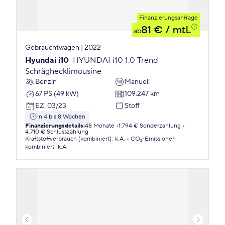
Finanzierungsanfrage
81 €
/ mtl.
ab
Gebrauchtwagen | 2022
Hyundai i10
HYUNDAI i10 1.0 Trend
Schräghecklimousine
Benzin
Manuell
67 PS (49 kW)
109.247 km
EZ
:
03/23
Stoff
in 4 bis 8 Wochen
Finanzierungsdetails
:
48 Monate
1.794 € Sonderzahlung
4.710 € Schlusszahlung
Kraftstoffverbrauch (kombiniert)
:
k.A.
CO₂-Emissionen
kombiniert
:
k.A.