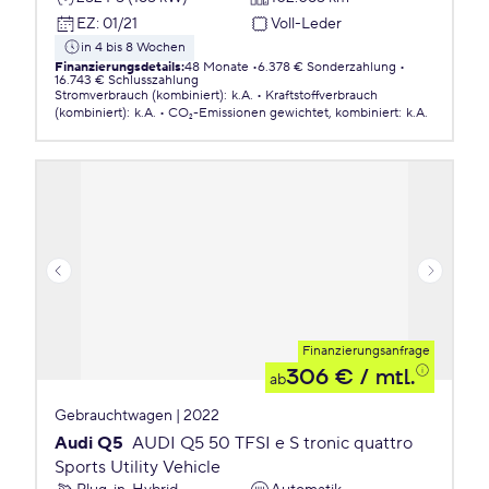
EZ
:
01/21
Voll-Leder
in 4 bis 8 Wochen
Finanzierungsdetails
:
48 Monate
6.378 € Sonderzahlung
16.743 € Schlusszahlung
Stromverbrauch (kombiniert)
:
k.A.
Kraftstoffverbrauch
(kombiniert)
:
k.A.
CO₂-Emissionen
gewichtet, kombiniert
:
k.A.
Finanzierungsanfrage
306 €
/ mtl.
ab
Gebrauchtwagen | 2022
Audi Q5
AUDI Q5 50 TFSI e S tronic quattro
Sports Utility Vehicle