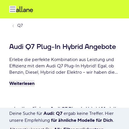
Q7
Audi Q7 Plug-In Hybrid Angebote
Erlebe die perfekte Kombination aus Leistung und
Effizienz mit dem Audi Q7 Plug-In Hybrid! Egal, ob
Benzin, Diesel, Hybrid oder Elektro – wir haben die
besten Angebote für Dich. Starte jetzt mit Deinem
Weiterlesen
neuen Audi Q7 und sichere Dir ein attraktives Plug-
In Hybrid-Fahrzeug ab - €/mtl.!
schnell verfügbare Audi Q7 Plug-In Hybrid Modelle
Deine Suche für
Audi: Q7
ergab keine Treffer. Hier
5 Angebote für Deine Suche
unsere Empfehlung
für ähnliche Modelle für Dich
.