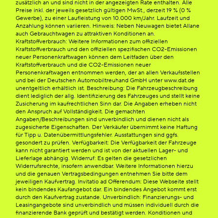
zusätzlich an und sind nicht in der angezeigten Rate enthalten. Alle
Preise inkl. der jeweils gesetzlich gültigen MwSt., derzeit 19 % (0 %
Gewerbe), zu einer Laufleistung von 10.000 km/Jahr. Laufzeit und
Anzahlung können variieren. Hinweis: Neben Neuwagen bietet Allane
auch Gebrauchtwagen zu attraktiven Konditionen an.
Kraftstoffverbrauch: Weitere Informationen zum offiziellen
Kraftstoffverbrauch und den offiziellen spezifischen CO2-Emissionen
neuer Personenkraftwagen können dem Leitfaden über den
Kraftstoffverbrauch und die CO2-Emissionen neuer
Personenkraftwagen entnommen werden, der an allen Verkaufsstellen
und bei der Deutschen Automobiltreuhand GmbH unter www.dat.de
unentgeltlich erhältlich ist. Beschreibung: Die Fahrzeugbeschreibung
dient lediglich der allg. Identifizierung des Fahrzeuges und stellt keine
Zusicherung im kaufrechtlichen Sinn dar. Die Angaben erheben nicht
den Anspruch auf Vollständigkeit. Die gemachten
Angaben/Beschreibungen sind unverbindlich und dienen nicht als
zugesicherte Eigenschaften. Der Verkäufer übernimmt keine Haftung
für Tipp u. Datenübermittlungsfehler. Ausstattungen sind ggfs.
gesondert zu prüfen. Verfügbarkeit: Die Verfügbarkeit der Fahrzeuge
kann nicht garantiert werden und ist von der aktuellen Lager- und
Lieferlage abhängig. Widerruf: Es gelten die gesetzlichen
Widerrufsrechte, insofern anwendbar. Weitere Informationen hierzu
und die genauen Vertragsbedingungen entnehmen Sie bitte dem
jeweiligen Kaufvertrag. Invitatio ad Offerendum: Diese Webseite stellt
kein bindendes Kaufangebot dar. Ein bindendes Angebot kommt erst
durch den Kaufvertrag zustande. Unverbindlich: Finanzierungs- und
Leasingangebote sind unverbindlich und müssen individuell durch die
finanzierende Bank geprüft und bestätigt werden. Konditionen und