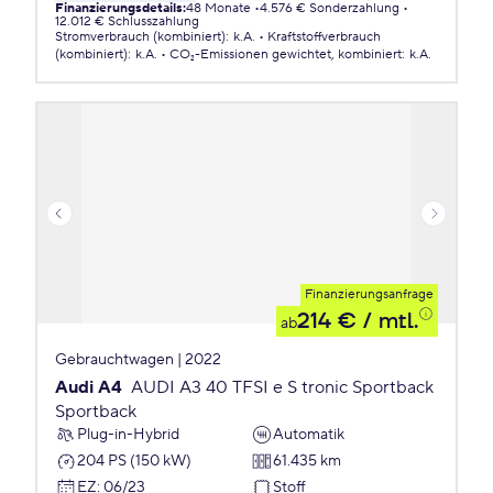
Finanzierungsdetails
:
48 Monate
4.576 € Sonderzahlung
12.012 € Schlusszahlung
Stromverbrauch (kombiniert)
:
k.A.
Kraftstoffverbrauch
(kombiniert)
:
k.A.
CO₂-Emissionen
gewichtet, kombiniert
:
k.A.
Finanzierungsanfrage
214 €
/ mtl.
ab
Gebrauchtwagen | 2022
Audi A4
AUDI A3 40 TFSI e S tronic Sportback
Sportback
Plug-in-Hybrid
Automatik
204 PS (150 kW)
61.435 km
EZ
:
06/23
Stoff