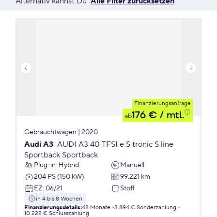
Alternativ kannst Du
Alle Filter zurücksetzen
Finanzierungsanfrage
176 €
/ mtl.
ab
Gebrauchtwagen | 2020
Audi A3
AUDI A3 40 TFSI e S tronic S line
Sportback Sportback
Plug-in-Hybrid
Manuell
204 PS (150 kW)
99.221 km
EZ
:
06/21
Stoff
in 4 bis 8 Wochen
Finanzierungsdetails
:
48 Monate
3.894 € Sonderzahlung
10.222 € Schlusszahlung