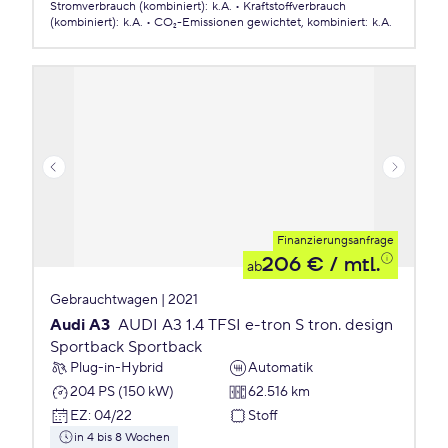
Stromverbrauch (kombiniert)
:
k.A.
Kraftstoffverbrauch
(kombiniert)
:
k.A.
CO₂-Emissionen
gewichtet, kombiniert
:
k.A.
Finanzierungsanfrage
206 €
/ mtl.
ab
Gebrauchtwagen | 2021
Audi A3
AUDI A3 1.4 TFSI e-tron S tron. design
Sportback Sportback
Plug-in-Hybrid
Automatik
204 PS (150 kW)
62.516 km
EZ
:
04/22
Stoff
in 4 bis 8 Wochen