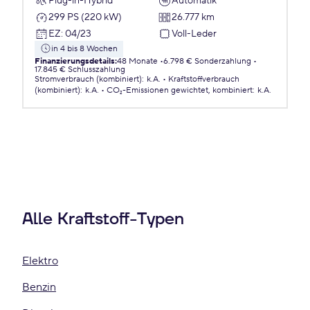
Plug-in-Hybrid
Automatik
299 PS (220 kW)
26.777 km
EZ
:
04/23
Voll-Leder
in 4 bis 8 Wochen
Finanzierungsdetails
:
48 Monate
6.798 € Sonderzahlung
17.845 € Schlusszahlung
Stromverbrauch (kombiniert)
:
k.A.
Kraftstoffverbrauch
(kombiniert)
:
k.A.
CO₂-Emissionen
gewichtet, kombiniert
:
k.A.
Alle Kraftstoff-Typen
Elektro
Benzin