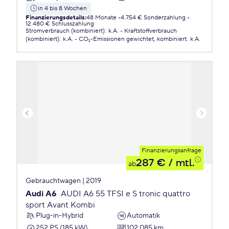
in 4 bis 8 Wochen
Finanzierungsdetails
:
48 Monate
4.754 € Sonderzahlung
12.480 € Schlusszahlung
Stromverbrauch (kombiniert)
:
k.A.
Kraftstoffverbrauch
(kombiniert)
:
k.A.
CO₂-Emissionen
gewichtet, kombiniert
:
k.A.
Finanzierungsanfrage
287 €
/ mtl.
ab
Gebrauchtwagen | 2019
Audi A6
AUDI A6 55 TFSI e S tronic quattro
sport Avant Kombi
Plug-in-Hybrid
Automatik
252 PS (185 kW)
102.085 km