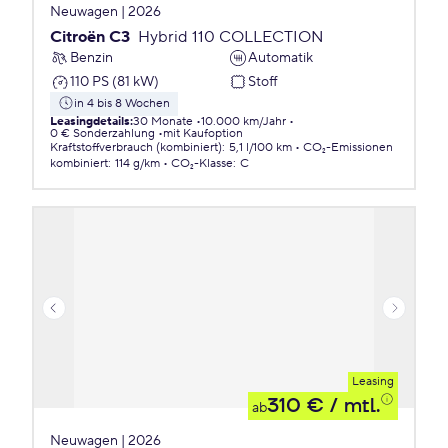
Neuwagen | 2026
Citroën C3
Hybrid 110 COLLECTION
Benzin
Automatik
110 PS (81 kW)
Stoff
in 4 bis 8 Wochen
Leasingdetails
:
30 Monate
10.000 km/Jahr
0 € Sonderzahlung
mit Kaufoption
Kraftstoffverbrauch (kombiniert)
:
5,1 l/100 km
CO₂-Emissionen
kombiniert
:
114 g/km
CO₂-Klasse
:
C
Leasing
310 €
/ mtl.
ab
Neuwagen | 2026