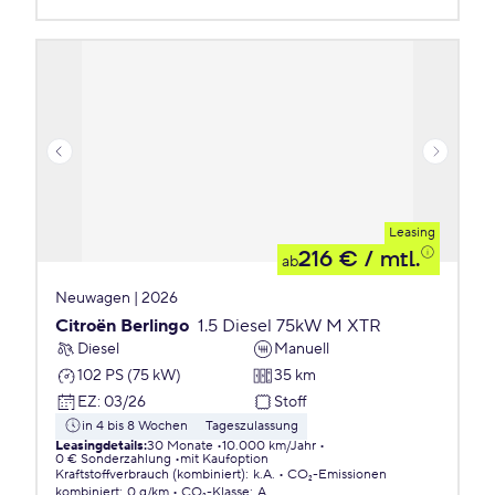
Leasing
216 €
/ mtl.
ab
Neuwagen | 2026
Citroën Berlingo
1.5 Diesel 75kW M XTR
Diesel
Manuell
102 PS (75 kW)
35 km
EZ
:
03/26
Stoff
in 4 bis 8 Wochen
Tageszulassung
Leasingdetails
:
30 Monate
10.000 km/Jahr
0 € Sonderzahlung
mit Kaufoption
Kraftstoffverbrauch (kombiniert)
:
k.A.
CO₂-Emissionen
kombiniert
:
0 g/km
CO₂-Klasse
:
A