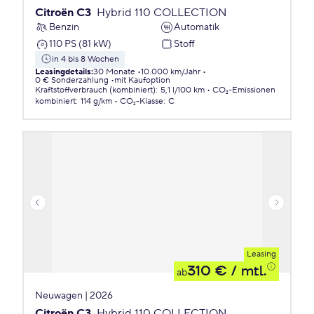
Citroën C3
Hybrid 110 COLLECTION
Benzin
Automatik
110 PS (81 kW)
Stoff
in 4 bis 8 Wochen
Leasingdetails
:
30 Monate
10.000 km/Jahr
0 € Sonderzahlung
mit Kaufoption
Kraftstoffverbrauch (kombiniert)
:
5,1 l/100 km
CO₂-Emissionen
kombiniert
:
114 g/km
CO₂-Klasse
:
C
Leasing
310 €
/ mtl.
ab
Neuwagen | 2026
Citroën C3
Hybrid 110 COLLECTION