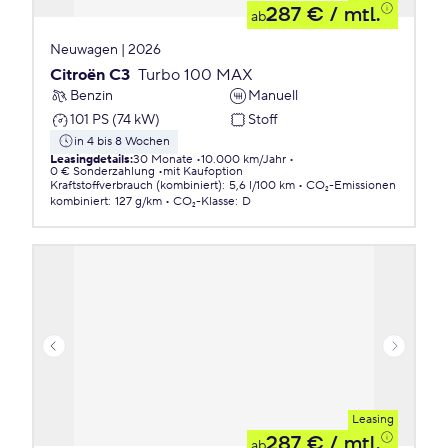
287 €
/ mtl.
ab
Neuwagen | 2026
Citroën C3
Turbo 100 MAX
Benzin
Manuell
101 PS (74 kW)
Stoff
in 4 bis 8 Wochen
Leasingdetails
:
30 Monate
10.000 km/Jahr
0 € Sonderzahlung
mit Kaufoption
Kraftstoffverbrauch (kombiniert)
:
5,6 l/100 km
CO₂-Emissionen
kombiniert
:
127 g/km
CO₂-Klasse
:
D
Leasing
287 €
/ mtl.
ab