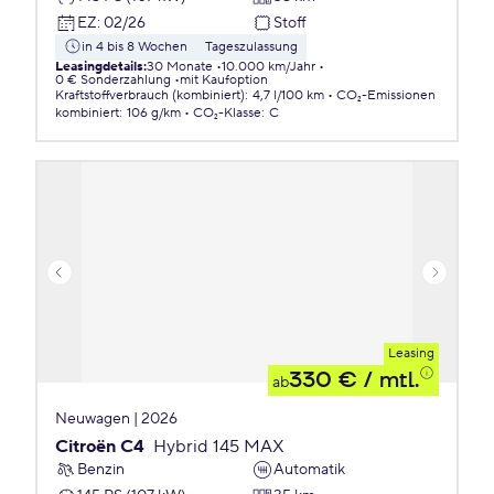
EZ
:
02/26
Stoff
in 4 bis 8 Wochen
Tageszulassung
Leasingdetails
:
30 Monate
10.000 km/Jahr
0 € Sonderzahlung
mit Kaufoption
Kraftstoffverbrauch (kombiniert)
:
4,7 l/100 km
CO₂-Emissionen
kombiniert
:
106 g/km
CO₂-Klasse
:
C
Leasing
330 €
/ mtl.
ab
Neuwagen | 2026
Citroën C4
Hybrid 145 MAX
Benzin
Automatik