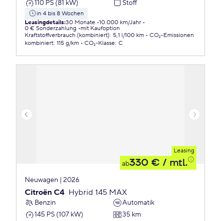
110 PS (81 kW)
Stoff
in 4 bis 8 Wochen
Leasingdetails
:
30 Monate
10.000 km/Jahr
0 € Sonderzahlung
mit Kaufoption
Kraftstoffverbrauch (kombiniert)
:
5,1 l/100 km
CO₂-Emissionen
kombiniert
:
115 g/km
CO₂-Klasse
:
C
Leasing
330 €
/ mtl.
ab
Neuwagen | 2026
Citroën C4
Hybrid 145 MAX
Benzin
Automatik
145 PS (107 kW)
35 km