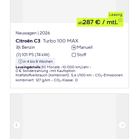
Leasing
287 €
/ mtl.
ab
Neuwagen | 2026
Citroën C3
Turbo 100 MAX
Benzin
Manuell
101 PS (74 kW)
Stoff
in 4 bis 8 Wochen
Leasingdetails
:
30 Monate
10.000 km/Jahr
0 € Sonderzahlung
mit Kaufoption
Kraftstoffverbrauch (kombiniert)
:
5,6 l/100 km
CO₂-Emissionen
kombiniert
:
127 g/km
CO₂-Klasse
:
D