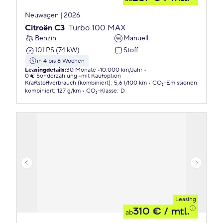
Neuwagen | 2026
Citroën C3
Turbo 100 MAX
Benzin
Manuell
101 PS (74 kW)
Stoff
in 4 bis 8 Wochen
Leasingdetails
:
30 Monate
10.000 km/Jahr
0 € Sonderzahlung
mit Kaufoption
Kraftstoffverbrauch (kombiniert)
:
5,6 l/100 km
CO₂-Emissionen
kombiniert
:
127 g/km
CO₂-Klasse
:
D
Leasing
310 €
/ mtl.
ab