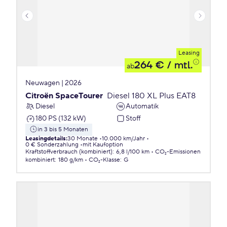
Leasing
264 €
/ mtl.
ab
Neuwagen | 2026
Citroën SpaceTourer
Diesel 180 XL Plus EAT8
Diesel
Automatik
180 PS (132 kW)
Stoff
in 3 bis 5 Monaten
Leasingdetails
:
30 Monate
10.000 km/Jahr
0 € Sonderzahlung
mit Kaufoption
Kraftstoffverbrauch (kombiniert)
:
6,8 l/100 km
CO₂-Emissionen
kombiniert
:
180 g/km
CO₂-Klasse
:
G