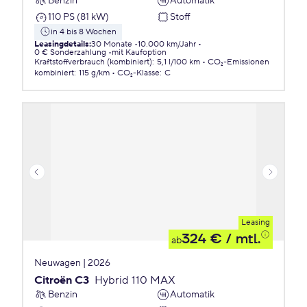
Benzin
Automatik
110 PS (81 kW)
Stoff
in 4 bis 8 Wochen
Leasingdetails
:
30 Monate
10.000 km/Jahr
0 € Sonderzahlung
mit Kaufoption
Kraftstoffverbrauch (kombiniert)
:
5,1 l/100 km
CO₂-Emissionen
kombiniert
:
115 g/km
CO₂-Klasse
:
C
Leasing
324 €
/ mtl.
ab
Neuwagen | 2026
Citroën C3
Hybrid 110 MAX
Benzin
Automatik