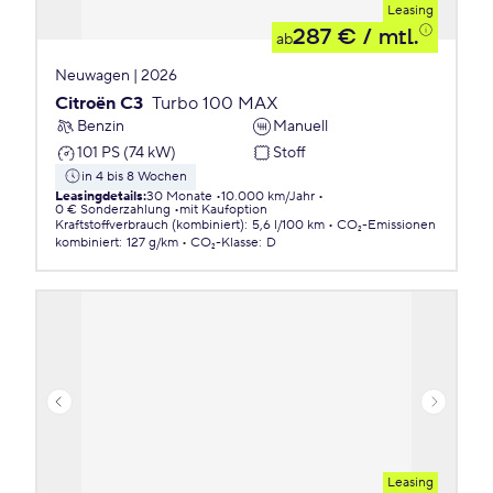
Leasing
287 €
/ mtl.
ab
Neuwagen | 2026
Citroën C3
Turbo 100 MAX
Benzin
Manuell
101 PS (74 kW)
Stoff
in 4 bis 8 Wochen
Leasingdetails
:
30 Monate
10.000 km/Jahr
0 € Sonderzahlung
mit Kaufoption
Kraftstoffverbrauch (kombiniert)
:
5,6 l/100 km
CO₂-Emissionen
kombiniert
:
127 g/km
CO₂-Klasse
:
D
Leasing