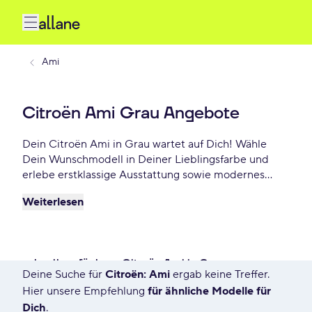
Ami
Citroën Ami Grau Angebote
Dein Citroën Ami in Grau wartet auf Dich! Wähle
Dein Wunschmodell in Deiner Lieblingsfarbe und
erlebe erstklassige Ausstattung sowie modernes
Design. Profitiere von flexiblen Leasing- und
Weiterlesen
Finanzierungsoptionen und fahre Dein Citroën Ami
Grau schon ab - €/mtl.!
schnell verfügbare Citroën Ami in Grau
Deine Suche für
Citroën: Ami
ergab keine Treffer.
135 Angebote für Deine Suche
Hier unsere Empfehlung
für ähnliche Modelle für
Dich
.