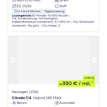
145 PS (107 kW)
35 km
EZ
:
03/26
Stoff
in 4 bis 8 Wochen
Tageszulassung
Leasingdetails
:
30 Monate
10.000 km/Jahr
0 € Sonderzahlung
mit Kaufoption
Kraftstoffverbrauch (kombiniert)
:
4,7 l/100 km
CO₂-Emissionen
kombiniert
:
106 g/km
CO₂-Klasse
:
C
Leasing
330 €
/ mtl.
ab
Neuwagen | 2026
Citroën C4
Hybrid 145 MAX
Benzin
Automatik