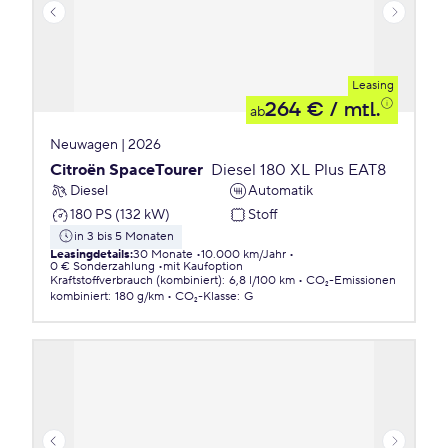
Leasing
264 €
/ mtl.
ab
Neuwagen | 2026
Citroën SpaceTourer
Diesel 180 XL Plus EAT8
Diesel
Automatik
180 PS (132 kW)
Stoff
in 3 bis 5 Monaten
Leasingdetails
:
30 Monate
10.000 km/Jahr
0 € Sonderzahlung
mit Kaufoption
Kraftstoffverbrauch (kombiniert)
:
6,8 l/100 km
CO₂-Emissionen
kombiniert
:
180 g/km
CO₂-Klasse
:
G