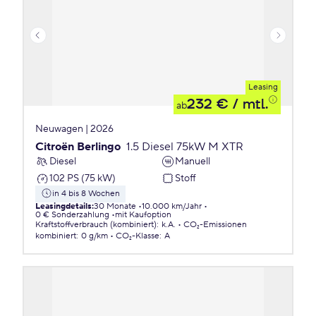
Leasing
232 €
/ mtl.
ab
Neuwagen | 2026
Citroën Berlingo
1.5 Diesel 75kW M XTR
Diesel
Manuell
102 PS (75 kW)
Stoff
in 4 bis 8 Wochen
Leasingdetails
:
30 Monate
10.000 km/Jahr
0 € Sonderzahlung
mit Kaufoption
Kraftstoffverbrauch (kombiniert)
:
k.A.
CO₂-Emissionen
kombiniert
:
0 g/km
CO₂-Klasse
:
A