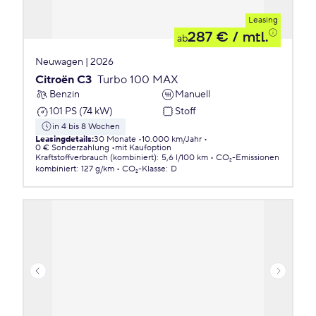
Leasing
287 €
/ mtl.
ab
Neuwagen | 2026
Citroën C3
Turbo 100 MAX
Benzin
Manuell
101 PS (74 kW)
Stoff
in 4 bis 8 Wochen
Leasingdetails
:
30 Monate
10.000 km/Jahr
0 € Sonderzahlung
mit Kaufoption
Kraftstoffverbrauch (kombiniert)
:
5,6 l/100 km
CO₂-Emissionen
kombiniert
:
127 g/km
CO₂-Klasse
:
D