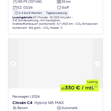
145 PS (107 kW)
35 km
EZ
:
03/26
Stoff
in 4 bis 8 Wochen
Tageszulassung
Leasingdetails
:
30 Monate
10.000 km/Jahr
0 € Sonderzahlung
mit Kaufoption
Kraftstoffverbrauch (kombiniert)
:
4,7 l/100 km
CO₂-Emissionen
kombiniert
:
106 g/km
CO₂-Klasse
:
C
Leasing
330 €
/ mtl.
ab
Neuwagen | 2026
Citroën C4
Hybrid 145 MAX
Benzin
Automatik