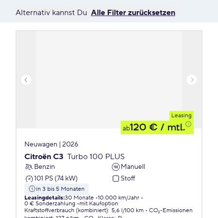
Alternativ kannst Du
Alle Filter zurücksetzen
Leasing
120 €
/ mtl.
ab
Neuwagen | 2026
Citroën C3
Turbo 100 PLUS
Benzin
Manuell
101 PS (74 kW)
Stoff
in 3 bis 5 Monaten
Leasingdetails
:
30 Monate
10.000 km/Jahr
0 € Sonderzahlung
mit Kaufoption
Kraftstoffverbrauch (kombiniert)
:
5,6 l/100 km
CO₂-Emissionen