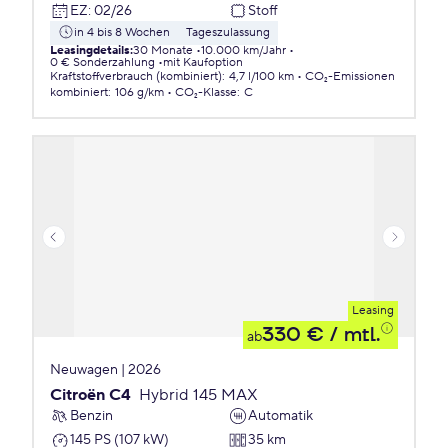
EZ
:
02/26
Stoff
in 4 bis 8 Wochen
Tageszulassung
Leasingdetails
:
30 Monate
10.000 km/Jahr
0 € Sonderzahlung
mit Kaufoption
Kraftstoffverbrauch (kombiniert)
:
4,7 l/100 km
CO₂-Emissionen
kombiniert
:
106 g/km
CO₂-Klasse
:
C
Leasing
330 €
/ mtl.
ab
Neuwagen | 2026
Citroën C4
Hybrid 145 MAX
Benzin
Automatik
145 PS (107 kW)
35 km