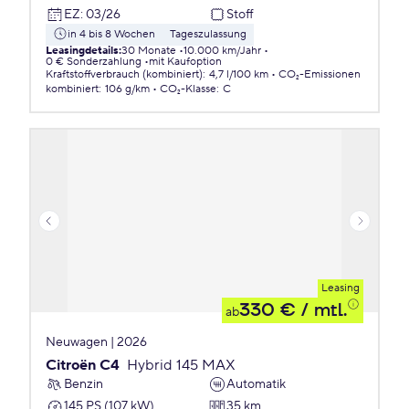
EZ
:
03/26
Stoff
in 4 bis 8 Wochen
Tageszulassung
Leasingdetails
:
30 Monate
10.000 km/Jahr
0 € Sonderzahlung
mit Kaufoption
Kraftstoffverbrauch (kombiniert)
:
4,7 l/100 km
CO₂-Emissionen
kombiniert
:
106 g/km
CO₂-Klasse
:
C
Leasing
330 €
/ mtl.
ab
Neuwagen | 2026
Citroën C4
Hybrid 145 MAX
Benzin
Automatik
145 PS (107 kW)
35 km