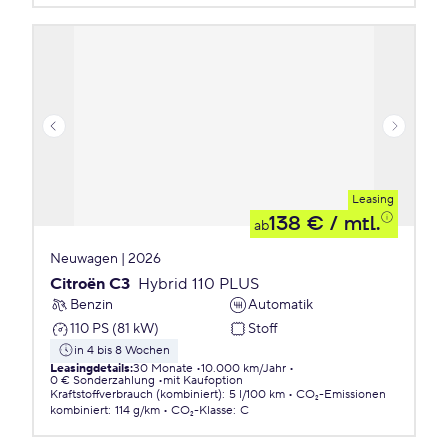
Leasing
138 €
/ mtl.
ab
Neuwagen | 2026
Citroën C3
Hybrid 110 PLUS
Benzin
Automatik
110 PS (81 kW)
Stoff
in 4 bis 8 Wochen
Leasingdetails
:
30 Monate
10.000 km/Jahr
0 € Sonderzahlung
mit Kaufoption
Kraftstoffverbrauch (kombiniert)
:
5 l/100 km
CO₂-Emissionen
kombiniert
:
114 g/km
CO₂-Klasse
:
C