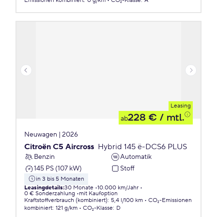
Emissionen
kombiniert
:
0 g/km
CO₂-Klasse
:
A
Leasing
228 €
/ mtl.
ab
Neuwagen | 2026
Citroën C5 Aircross
Hybrid 145 ë-DCS6 PLUS
Benzin
Automatik
145 PS (107 kW)
Stoff
in 3 bis 5 Monaten
Leasingdetails
:
30 Monate
10.000 km/Jahr
0 € Sonderzahlung
mit Kaufoption
Kraftstoffverbrauch (kombiniert)
:
5,4 l/100 km
CO₂-Emissionen
kombiniert
:
121 g/km
CO₂-Klasse
:
D