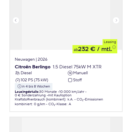
Leasing
232 €
/ mtl.
ab
Neuwagen | 2026
Citroën Berlingo
1.5 Diesel 75kW M XTR
Diesel
Manuell
102 PS (75 kW)
Stoff
in 4 bis 8 Wochen
Leasingdetails
:
30 Monate
10.000 km/Jahr
0 € Sonderzahlung
mit Kaufoption
Kraftstoffverbrauch (kombiniert)
:
k.A.
CO₂-Emissionen
kombiniert
:
0 g/km
CO₂-Klasse
:
A