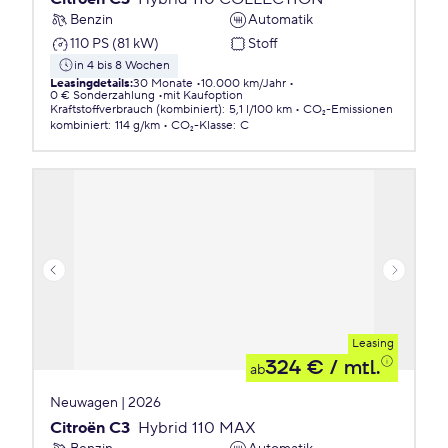
Benzin
Automatik
110 PS (81 kW)
Stoff
in 4 bis 8 Wochen
Leasingdetails
:
30 Monate
10.000 km/Jahr
0 € Sonderzahlung
mit Kaufoption
Kraftstoffverbrauch (kombiniert)
:
5,1 l/100 km
CO₂-Emissionen
kombiniert
:
114 g/km
CO₂-Klasse
:
C
Leasing
324 €
/ mtl.
ab
Neuwagen | 2026
Citroën C3
Hybrid 110 MAX