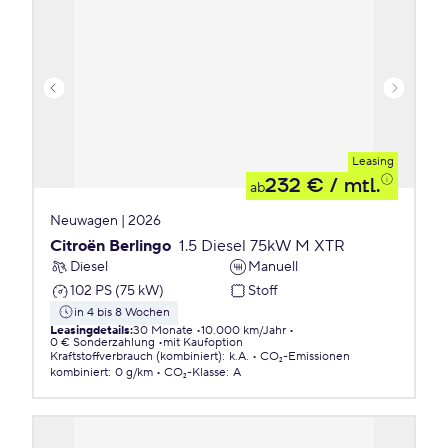
Leasing
232 €
/ mtl.
ab
Neuwagen | 2026
Citroën Berlingo
1.5 Diesel 75kW M XTR
Diesel
Manuell
102 PS (75 kW)
Stoff
in 4 bis 8 Wochen
Leasingdetails
:
30 Monate
10.000 km/Jahr
0 € Sonderzahlung
mit Kaufoption
Kraftstoffverbrauch (kombiniert)
:
k.A.
CO₂-Emissionen
kombiniert
:
0 g/km
CO₂-Klasse
:
A