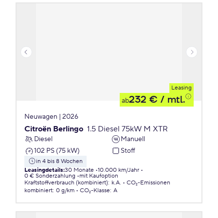
Leasing
232 €
/ mtl.
ab
Neuwagen | 2026
Citroën Berlingo
1.5 Diesel 75kW M XTR
Diesel
Manuell
102 PS (75 kW)
Stoff
in 4 bis 8 Wochen
Leasingdetails
:
30 Monate
10.000 km/Jahr
0 € Sonderzahlung
mit Kaufoption
Kraftstoffverbrauch (kombiniert)
:
k.A.
CO₂-Emissionen
kombiniert
:
0 g/km
CO₂-Klasse
:
A