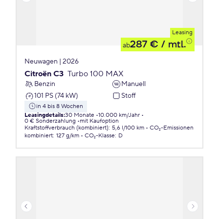
Leasing
287 €
/ mtl.
ab
Neuwagen | 2026
Citroën C3
Turbo 100 MAX
Benzin
Manuell
101 PS (74 kW)
Stoff
in 4 bis 8 Wochen
Leasingdetails
:
30 Monate
10.000 km/Jahr
0 € Sonderzahlung
mit Kaufoption
Kraftstoffverbrauch (kombiniert)
:
5,6 l/100 km
CO₂-Emissionen
kombiniert
:
127 g/km
CO₂-Klasse
:
D