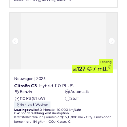
kombiniert
:
127 g/km
CO₂-Klasse
:
D
Leasing
127 €
/ mtl.
ab
Neuwagen | 2026
Citroën C3
Hybrid 110 PLUS
Benzin
Automatik
110 PS (81 kW)
Stoff
in 4 bis 8 Wochen
Leasingdetails
:
30 Monate
10.000 km/Jahr
0 € Sonderzahlung
mit Kaufoption
Kraftstoffverbrauch (kombiniert)
:
5,1 l/100 km
CO₂-Emissionen
kombiniert
:
114 g/km
CO₂-Klasse
:
C