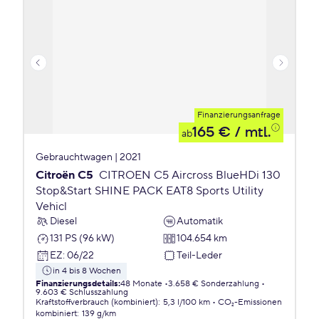
Finanzierungsanfrage
165 €
/ mtl.
ab
Gebrauchtwagen | 2021
Citroën C5
CITROEN C5 Aircross BlueHDi 130
Stop&Start SHINE PACK EAT8 Sports Utility
Vehicl
Diesel
Automatik
131 PS (96 kW)
104.654 km
EZ
:
06/22
Teil-Leder
in 4 bis 8 Wochen
Finanzierungsdetails
:
48 Monate
3.658 € Sonderzahlung
9.603 € Schlusszahlung
Kraftstoffverbrauch (kombiniert)
:
5,3 l/100 km
CO₂-Emissionen
kombiniert
:
139 g/km