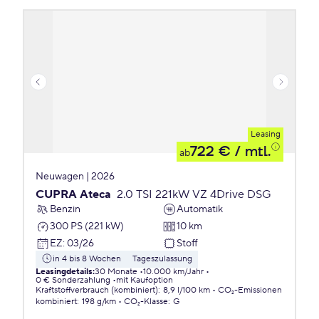
Leasing
722 €
/ mtl.
ab
Neuwagen | 2026
CUPRA Ateca
2.0 TSI 221kW VZ 4Drive DSG
Benzin
Automatik
300 PS (221 kW)
10 km
EZ
:
03/26
Stoff
in 4 bis 8 Wochen
Tageszulassung
Leasingdetails
:
30 Monate
10.000 km/Jahr
0 € Sonderzahlung
mit Kaufoption
Kraftstoffverbrauch (kombiniert)
:
8,9 l/100 km
CO₂-Emissionen
kombiniert
:
198 g/km
CO₂-Klasse
:
G