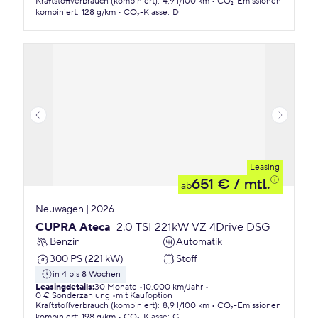
Kraftstoffverbrauch (kombiniert)
:
4,9 l/100 km
CO₂-Emissionen
kombiniert
:
128 g/km
CO₂-Klasse
:
D
Leasing
651 €
/ mtl.
ab
Neuwagen | 2026
CUPRA Ateca
2.0 TSI 221kW VZ 4Drive DSG
Benzin
Automatik
300 PS (221 kW)
Stoff
in 4 bis 8 Wochen
Leasingdetails
:
30 Monate
10.000 km/Jahr
0 € Sonderzahlung
mit Kaufoption
Kraftstoffverbrauch (kombiniert)
:
8,9 l/100 km
CO₂-Emissionen
kombiniert
:
198 g/km
CO₂-Klasse
:
G