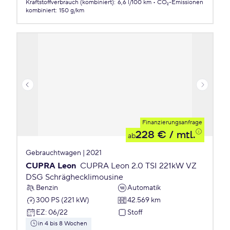
Kraftstoffverbrauch (kombiniert)
:
6,6 l/100 km
CO₂-Emissionen
kombiniert
:
150 g/km
Finanzierungsanfrage
228 €
/ mtl.
ab
Gebrauchtwagen | 2021
CUPRA Leon
CUPRA Leon 2.0 TSI 221kW VZ
DSG Schräghecklimousine
Benzin
Automatik
300 PS (221 kW)
42.569 km
EZ
:
06/22
Stoff
in 4 bis 8 Wochen