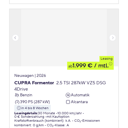
Leasing
1.999 €
/ mtl.
ab
Neuwagen | 2026
CUPRA Formentor
2.5 TSI 287kW VZ5 DSG
4Drive
Benzin
Automatik
390 PS (287 kW)
Alcantara
in 4 bis 8 Wochen
Leasingdetails
:
30 Monate
10.000 km/Jahr
0 € Sonderzahlung
mit Kaufoption
Kraftstoffverbrauch (kombiniert)
:
k.A.
CO₂-Emissionen
kombiniert
:
0 g/km
CO₂-Klasse
:
A