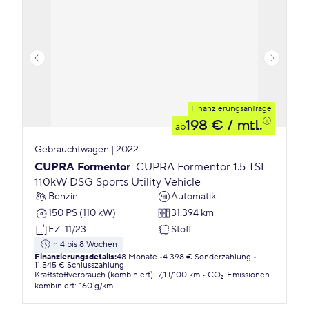
Finanzierungsanfrage
198 €
/ mtl.
ab
Gebrauchtwagen | 2022
CUPRA Formentor
CUPRA Formentor 1.5 TSI
110kW DSG Sports Utility Vehicle
Benzin
Automatik
150 PS (110 kW)
31.394 km
EZ
:
11/23
Stoff
in 4 bis 8 Wochen
Finanzierungsdetails
:
48 Monate
4.398 € Sonderzahlung
11.545 € Schlusszahlung
Kraftstoffverbrauch (kombiniert)
:
7,1 l/100 km
CO₂-Emissionen
kombiniert
:
160 g/km