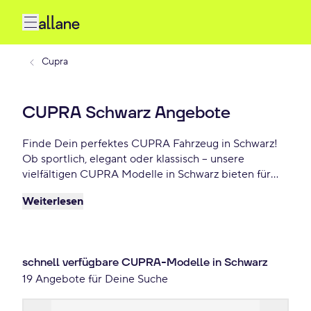
Cupra
CUPRA Schwarz Angebote
Finde Dein perfektes CUPRA Fahrzeug in Schwarz!
Ob sportlich, elegant oder klassisch – unsere
vielfältigen CUPRA Modelle in Schwarz bieten für
jeden Geschmack das Richtige. Wähle Dein
Weiterlesen
Traumauto und profitiere von flexiblen Leasing- oder
Finanzierungsoptionen. Jetzt Dein CUPRA Schwarz
Angebot sichern – schon ab 198 €/mtl.
schnell verfügbare CUPRA-Modelle in Schwarz
19 Angebote für Deine Suche