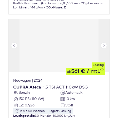
Kraftstoffverbrauch (kombiniert)
:
6,8 l/100 km
CO₂-Emissionen
kombiniert
:
144 g/km
CO₂-Klasse
:
E
Leasing
561 €
/ mtl.
ab
Neuwagen | 2024
CUPRA Ateca
1.5 TSI ACT 110kW DSG
Benzin
Automatik
150 PS (110 kW)
10 km
EZ
:
07/26
Stoff
in 4 bis 8 Wochen
Tageszulassung
Leasingdetails
:
30 Monate
10.000 km/Jahr