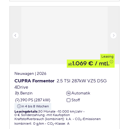
Leasing
1.069 €
/ mtl.
ab
Neuwagen | 2026
CUPRA Formentor
2.5 TSI 287kW VZ5 DSG
4Drive
Benzin
Automatik
390 PS (287 kW)
Stoff
in 4 bis 8 Wochen
Leasingdetails
:
30 Monate
10.000 km/Jahr
0 € Sonderzahlung
mit Kaufoption
Kraftstoffverbrauch (kombiniert)
:
k.A.
CO₂-Emissionen
kombiniert
:
0 g/km
CO₂-Klasse
:
A