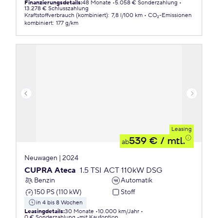
Finanzierungsdetails
:
48 Monate
5.058 € Sonderzahlung
13.278 € Schlusszahlung
Kraftstoffverbrauch (kombiniert)
:
7,8 l/100 km
CO₂-Emissionen
kombiniert
:
177 g/km
Leasing
539 €
/ mtl.
ab
Neuwagen | 2024
CUPRA Ateca
1.5 TSI ACT 110kW DSG
Benzin
Automatik
150 PS (110 kW)
Stoff
in 4 bis 8 Wochen
Leasingdetails
:
30 Monate
10.000 km/Jahr
0 € Sonderzahlung
mit Kaufoption