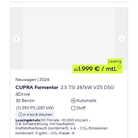
Leasing
1.999 €
/ mtl.
ab
Neuwagen | 2026
CUPRA Formentor
2.5 TSI 287kW VZ5 DSG
4Drive
Benzin
Automatik
390 PS (287 kW)
Stoff
in 4 bis 8 Wochen
Leasingdetails
:
30 Monate
10.000 km/Jahr
0 € Sonderzahlung
mit Kaufoption
Kraftstoffverbrauch (kombiniert)
:
k.A.
CO₂-Emissionen
kombiniert
:
0 g/km
CO₂-Klasse
:
A