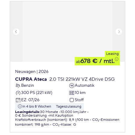
Leasing
678 €
/ mtl.
ab
Neuwagen | 2026
CUPRA Ateca
2.0 TSI 221kW VZ 4Drive DSG
Benzin
Automatik
300 PS (221 kW)
10 km
EZ
:
07/26
Stoff
in 4 bis 8 Wochen
Tageszulassung
Leasingdetails
:
30 Monate
10.000 km/Jahr
0 € Sonderzahlung
mit Kaufoption
Kraftstoffverbrauch (kombiniert)
:
8,9 l/100 km
CO₂-Emissionen
kombiniert
:
198 g/km
CO₂-Klasse
:
G