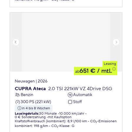
Leasing
651 €
/ mtl.
ab
Neuwagen | 2026
CUPRA Ateca
2.0 TSI 221kW VZ 4Drive DSG
Benzin
Automatik
300 PS (221 kW)
Stoff
in 4 bis 8 Wochen
Leasingdetails
:
30 Monate
10.000 km/Jahr
0 € Sonderzahlung
mit Kaufoption
Kraftstoffverbrauch (kombiniert)
:
8,9 l/100 km
CO₂-Emissionen
kombiniert
:
198 g/km
CO₂-Klasse
:
G