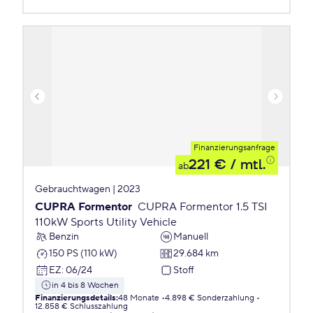
Finanzierungsanfrage
221 €
/ mtl.
ab
Gebrauchtwagen | 2023
CUPRA Formentor
CUPRA Formentor 1.5 TSI
110kW Sports Utility Vehicle
Benzin
Manuell
150 PS (110 kW)
29.684 km
EZ
:
06/24
Stoff
in 4 bis 8 Wochen
Finanzierungsdetails
:
48 Monate
4.898 € Sonderzahlung
12.858 € Schlusszahlung