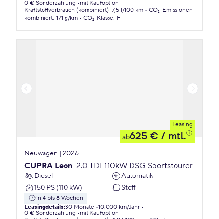
0 € Sonderzahlung
mit Kaufoption
Kraftstoffverbrauch (kombiniert)
:
7,5 l/100 km
CO₂-Emissionen
kombiniert
:
171 g/km
CO₂-Klasse
:
F
Leasing
625 €
/ mtl.
ab
Neuwagen | 2026
CUPRA Leon
2.0 TDI 110kW DSG Sportstourer
Diesel
Automatik
150 PS (110 kW)
Stoff
in 4 bis 8 Wochen
Leasingdetails
:
30 Monate
10.000 km/Jahr
0 € Sonderzahlung
mit Kaufoption