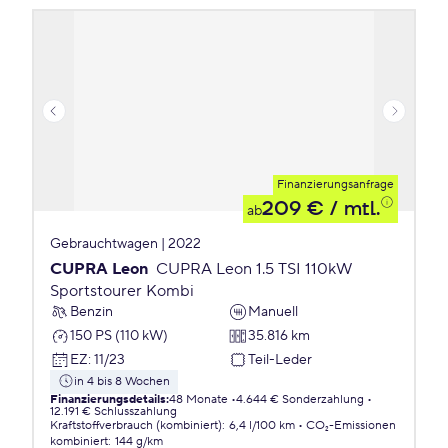
Finanzierungsanfrage
209 €
/ mtl.
ab
Gebrauchtwagen | 2022
CUPRA Leon
CUPRA Leon 1.5 TSI 110kW
Sportstourer Kombi
Benzin
Manuell
150 PS (110 kW)
35.816 km
EZ
:
11/23
Teil-Leder
in 4 bis 8 Wochen
Finanzierungsdetails
:
48 Monate
4.644 € Sonderzahlung
12.191 € Schlusszahlung
Kraftstoffverbrauch (kombiniert)
:
6,4 l/100 km
CO₂-Emissionen
kombiniert
:
144 g/km