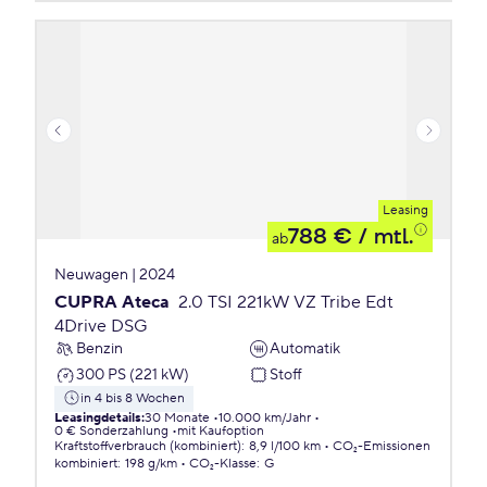
Leasing
788 €
/ mtl.
ab
Neuwagen | 2024
CUPRA Ateca
2.0 TSI 221kW VZ Tribe Edt
4Drive DSG
Benzin
Automatik
300 PS (221 kW)
Stoff
in 4 bis 8 Wochen
Leasingdetails
:
30 Monate
10.000 km/Jahr
0 € Sonderzahlung
mit Kaufoption
Kraftstoffverbrauch (kombiniert)
:
8,9 l/100 km
CO₂-Emissionen
kombiniert
:
198 g/km
CO₂-Klasse
:
G