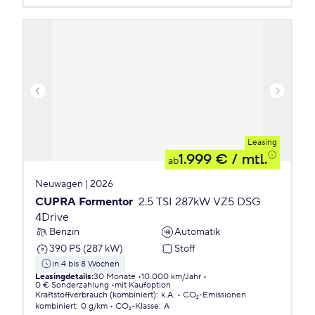
Leasing
1.999 €
/ mtl.
ab
Neuwagen | 2026
CUPRA Formentor
2.5 TSI 287kW VZ5 DSG
4Drive
Benzin
Automatik
390 PS (287 kW)
Stoff
in 4 bis 8 Wochen
Leasingdetails
:
30 Monate
10.000 km/Jahr
0 € Sonderzahlung
mit Kaufoption
Kraftstoffverbrauch (kombiniert)
:
k.A.
CO₂-Emissionen
kombiniert
:
0 g/km
CO₂-Klasse
:
A