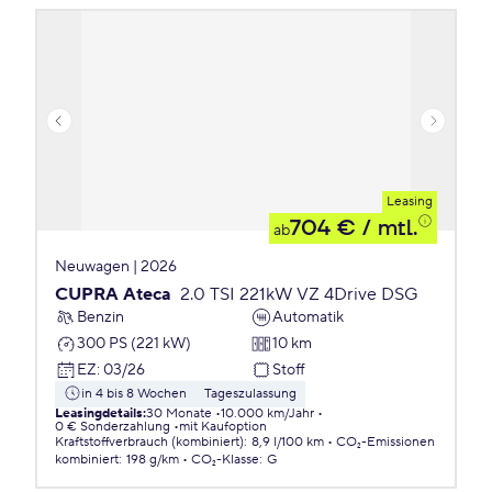
Leasing
704 €
/ mtl.
ab
Neuwagen | 2026
CUPRA Ateca
2.0 TSI 221kW VZ 4Drive DSG
Benzin
Automatik
300 PS (221 kW)
10 km
EZ
:
03/26
Stoff
in 4 bis 8 Wochen
Tageszulassung
Leasingdetails
:
30 Monate
10.000 km/Jahr
0 € Sonderzahlung
mit Kaufoption
Kraftstoffverbrauch (kombiniert)
:
8,9 l/100 km
CO₂-Emissionen
kombiniert
:
198 g/km
CO₂-Klasse
:
G