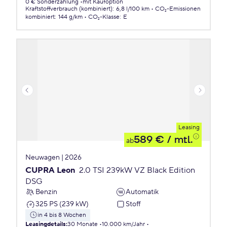
0 € Sonderzahlung
mit Kaufoption
Kraftstoffverbrauch (kombiniert)
:
6,8 l/100 km
CO₂-Emissionen
kombiniert
:
144 g/km
CO₂-Klasse
:
E
Leasing
589 €
/ mtl.
ab
Neuwagen | 2026
CUPRA Leon
2.0 TSI 239kW VZ Black Edition
DSG
Benzin
Automatik
325 PS (239 kW)
Stoff
in 4 bis 8 Wochen
Leasingdetails
:
30 Monate
10.000 km/Jahr