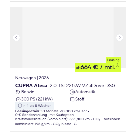
Leasing
664 €
/ mtl.
ab
Neuwagen | 2026
CUPRA Ateca
2.0 TSI 221kW VZ 4Drive DSG
Benzin
Automatik
300 PS (221 kW)
Stoff
in 4 bis 8 Wochen
Leasingdetails
:
30 Monate
10.000 km/Jahr
0 € Sonderzahlung
mit Kaufoption
Kraftstoffverbrauch (kombiniert)
:
8,9 l/100 km
CO₂-Emissionen
kombiniert
:
198 g/km
CO₂-Klasse
:
G