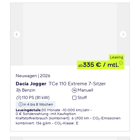
Leasing
335 €
/ mtl.
ab
Neuwagen | 2026
Dacia Jogger
TCe 110 Extreme 7-Sitzer
Benzin
Manuell
110 PS (81 kW)
Stoff
in 4 bis 8 Wochen
Leasingdetails
:
30 Monate
10.000 km/Jahr
0 € Sonderzahlung
mit Kaufoption
Kraftstoffverbrauch (kombiniert)
:
6 l/100 km
CO₂-Emissionen
kombiniert
:
136 g/km
CO₂-Klasse
:
E