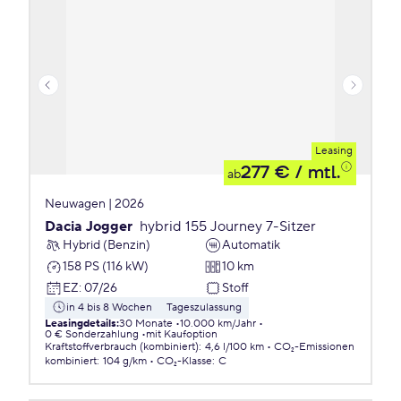
Leasing
277 €
/ mtl.
ab
Neuwagen | 2026
Dacia Jogger
hybrid 155 Journey 7-Sitzer
Hybrid (Benzin)
Automatik
158 PS (116 kW)
10 km
EZ
:
07/26
Stoff
in 4 bis 8 Wochen
Tageszulassung
Leasingdetails
:
30 Monate
10.000 km/Jahr
0 € Sonderzahlung
mit Kaufoption
Kraftstoffverbrauch (kombiniert)
:
4,6 l/100 km
CO₂-Emissionen
kombiniert
:
104 g/km
CO₂-Klasse
:
C