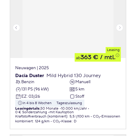
Leasing
363 €
/ mtl.
ab
Neuwagen | 2025
Dacia Duster
Mild Hybrid 130 Journey
Benzin
Manuell
131 PS (96 kW)
5 km
EZ
:
03/26
Stoff
in 4 bis 8 Wochen
Tageszulassung
Leasingdetails
:
30 Monate
10.000 km/Jahr
0 € Sonderzahlung
mit Kaufoption
Kraftstoffverbrauch (kombiniert)
:
5,5 l/100 km
CO₂-Emissionen
kombiniert
:
124 g/km
CO₂-Klasse
:
D