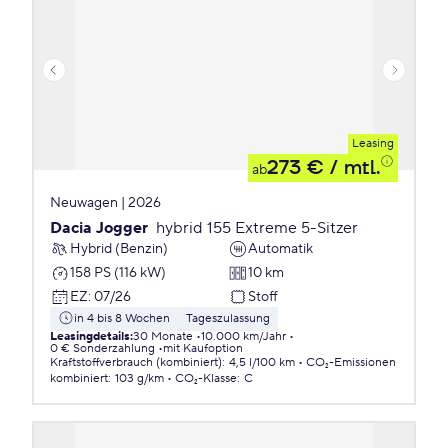
Leasing
273 €
/ mtl.
ab
Neuwagen | 2026
Dacia Jogger
hybrid 155 Extreme 5-Sitzer
Hybrid (Benzin)
Automatik
158 PS (116 kW)
10 km
EZ
:
07/26
Stoff
in 4 bis 8 Wochen
Tageszulassung
Leasingdetails
:
30 Monate
10.000 km/Jahr
0 € Sonderzahlung
mit Kaufoption
Kraftstoffverbrauch (kombiniert)
:
4,5 l/100 km
CO₂-Emissionen
kombiniert
:
103 g/km
CO₂-Klasse
:
C