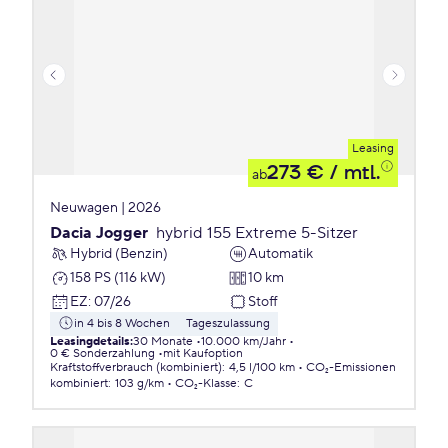
Leasing
273 €
/ mtl.
ab
Neuwagen | 2026
Dacia Jogger
hybrid 155 Extreme 5-Sitzer
Hybrid (Benzin)
Automatik
158 PS (116 kW)
10 km
EZ
:
07/26
Stoff
in 4 bis 8 Wochen
Tageszulassung
Leasingdetails
:
30 Monate
10.000 km/Jahr
0 € Sonderzahlung
mit Kaufoption
Kraftstoffverbrauch (kombiniert)
:
4,5 l/100 km
CO₂-Emissionen
kombiniert
:
103 g/km
CO₂-Klasse
:
C