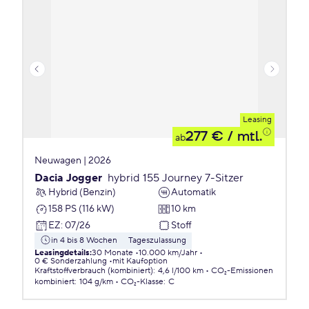
Leasing
277 €
/ mtl.
ab
Neuwagen | 2026
Dacia Jogger
hybrid 155 Journey 7-Sitzer
Hybrid (Benzin)
Automatik
158 PS (116 kW)
10 km
EZ
:
07/26
Stoff
in 4 bis 8 Wochen
Tageszulassung
Leasingdetails
:
30 Monate
10.000 km/Jahr
0 € Sonderzahlung
mit Kaufoption
Kraftstoffverbrauch (kombiniert)
:
4,6 l/100 km
CO₂-Emissionen
kombiniert
:
104 g/km
CO₂-Klasse
:
C