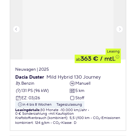
Leasing
363 €
/ mtl.
ab
Neuwagen | 2025
Dacia Duster
Mild Hybrid 130 Journey
Benzin
Manuell
131 PS (96 kW)
5 km
EZ
:
03/26
Stoff
in 4 bis 8 Wochen
Tageszulassung
Leasingdetails
:
30 Monate
10.000 km/Jahr
0 € Sonderzahlung
mit Kaufoption
Kraftstoffverbrauch (kombiniert)
:
5,5 l/100 km
CO₂-Emissionen
kombiniert
:
124 g/km
CO₂-Klasse
:
D