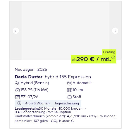
Leasing
290 €
/ mtl.
ab
Neuwagen | 2026
Dacia Duster
hybrid 155 Expression
Hybrid (Benzin)
Automatik
158 PS (116 kW)
10 km
EZ
:
07/26
Stoff
in 4 bis 8 Wochen
Tageszulassung
Leasingdetails
:
30 Monate
10.000 km/Jahr
0 € Sonderzahlung
mit Kaufoption
Kraftstoffverbrauch (kombiniert)
:
4,7 l/100 km
CO₂-Emissionen
kombiniert
:
107 g/km
CO₂-Klasse
:
C