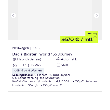
Leasing
570 €
/ mtl.
ab
Neuwagen | 2025
Dacia Bigster
hybrid 155 Journey
Hybrid (Benzin)
Automatik
155 PS (115 kW)
Stoff
in 4 bis 8 Wochen
Leasingdetails
:
30 Monate
10.000 km/Jahr
0 € Sonderzahlung
mit Kaufoption
Kraftstoffverbrauch (kombiniert)
:
4,7 l/100 km
CO₂-Emissionen
kombiniert
:
106 g/km
CO₂-Klasse
:
C