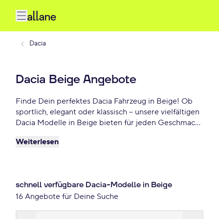
Dacia
Dacia Beige Angebote
Finde Dein perfektes Dacia Fahrzeug in Beige! Ob
sportlich, elegant oder klassisch – unsere vielfältigen
Dacia Modelle in Beige bieten für jeden Geschmack
das Richtige. Wähle Dein Traumauto und profitiere
Weiterlesen
von flexiblen Leasing- oder Finanzierungsoptionen.
Jetzt Dein Dacia Beige Angebot sichern – schon ab
220 €/mtl.
schnell verfügbare Dacia-Modelle in Beige
16 Angebote für Deine Suche