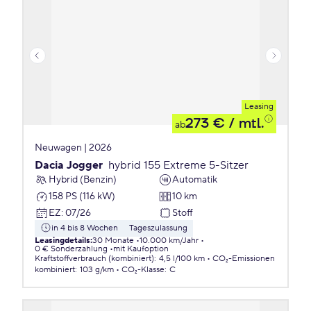
Leasing
273 €
/ mtl.
ab
Neuwagen | 2026
Dacia Jogger
hybrid 155 Extreme 5-Sitzer
Hybrid (Benzin)
Automatik
158 PS (116 kW)
10 km
EZ
:
07/26
Stoff
in 4 bis 8 Wochen
Tageszulassung
Leasingdetails
:
30 Monate
10.000 km/Jahr
0 € Sonderzahlung
mit Kaufoption
Kraftstoffverbrauch (kombiniert)
:
4,5 l/100 km
CO₂-Emissionen
kombiniert
:
103 g/km
CO₂-Klasse
:
C