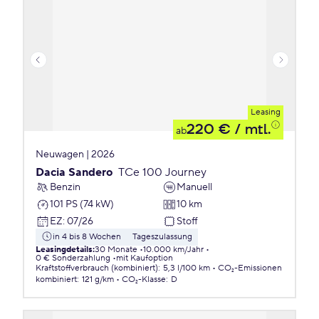
Leasing
220 €
/ mtl.
ab
Neuwagen | 2026
Dacia Sandero
TCe 100 Journey
Benzin
Manuell
101 PS (74 kW)
10 km
EZ
:
07/26
Stoff
in 4 bis 8 Wochen
Tageszulassung
Leasingdetails
:
30 Monate
10.000 km/Jahr
0 € Sonderzahlung
mit Kaufoption
Kraftstoffverbrauch (kombiniert)
:
5,3 l/100 km
CO₂-Emissionen
kombiniert
:
121 g/km
CO₂-Klasse
:
D