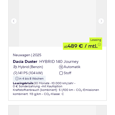
Leasing
489 €
/ mtl.
ab
Neuwagen | 2025
Dacia Duster
HYBRID 140 Journey
Hybrid (Benzin)
Automatik
141 PS (104 kW)
Stoff
in 4 bis 8 Wochen
Leasingdetails
:
30 Monate
10.000 km/Jahr
0 € Sonderzahlung
mit Kaufoption
Kraftstoffverbrauch (kombiniert)
:
5 l/100 km
CO₂-Emissionen
kombiniert
:
113 g/km
CO₂-Klasse
:
C