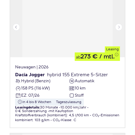
Leasing
273 €
/ mtl.
ab
Neuwagen | 2026
Dacia Jogger
hybrid 155 Extreme 5-Sitzer
Hybrid (Benzin)
Automatik
158 PS (116 kW)
10 km
EZ
:
07/26
Stoff
in 4 bis 8 Wochen
Tageszulassung
Leasingdetails
:
30 Monate
10.000 km/Jahr
0 € Sonderzahlung
mit Kaufoption
Kraftstoffverbrauch (kombiniert)
:
4,5 l/100 km
CO₂-Emissionen
kombiniert
:
103 g/km
CO₂-Klasse
:
C