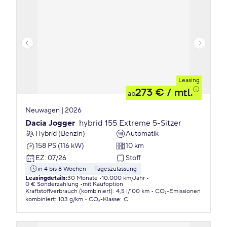
Leasing
273 €
/ mtl.
ab
Neuwagen | 2026
Dacia Jogger
hybrid 155 Extreme 5-Sitzer
Hybrid (Benzin)
Automatik
158 PS (116 kW)
10 km
EZ
:
07/26
Stoff
in 4 bis 8 Wochen
Tageszulassung
Leasingdetails
:
30 Monate
10.000 km/Jahr
0 € Sonderzahlung
mit Kaufoption
Kraftstoffverbrauch (kombiniert)
:
4,5 l/100 km
CO₂-Emissionen
kombiniert
:
103 g/km
CO₂-Klasse
:
C