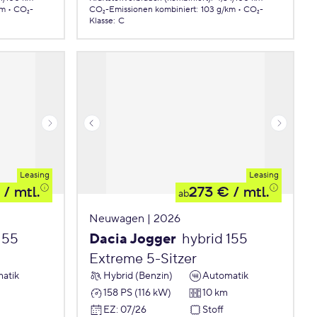
km
CO₂-
CO₂-Emissionen
kombiniert
:
103 g/km
CO₂-
Klasse
:
C
Leasing
Leasing
/ mtl.
273 €
/ mtl.
ab
Neuwagen | 2026
155
Dacia Jogger
hybrid 155
Extreme 5-Sitzer
atik
Hybrid (Benzin)
Automatik
158 PS (116 kW)
10 km
EZ
:
07/26
Stoff