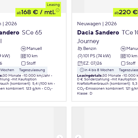
Leasing
168 €
/ mtl.
220 €
ab
ab
 | 2026
Neuwagen | 2026
andero
SCe 65
Dacia Sandero
TCe 1
l
Journey
Manuell
Benzin
Manue
9 kW)
10 km
101 PS (74 kW)
10 km
6
Stoff
EZ
:
07/26
Stoff
 8 Wochen
Tageszulassung
in 4 bis 8 Wochen
Tageszulas
ls
:
30 Monate
10.000 km/Jahr
Leasingdetails
:
30 Monate
10.000 
ahlung
mit Kaufoption
0 € Sonderzahlung
mit Kaufoption
brauch (kombiniert)
:
5,4 l/100 km
Kraftstoffverbrauch (kombiniert)
:
5,3
nen
kombiniert
:
123 g/km
CO₂-
CO₂-Emissionen
kombiniert
:
121 g/k
Klasse
:
D