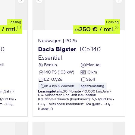
Leasing
Leasing
/ mtl.
250 €
/ mtl.
ab
Neuwagen | 2025
10
Dacia Bigster
TCe 140
Essential
ll
Benzin
Manuell
140 PS (103 kW)
10 km
EZ
:
07/26
Stoff
in 4 bis 8 Wochen
Tageszulassung
km/Jahr
Leasingdetails
:
30 Monate
10.000 km/Jahr
0 € Sonderzahlung
mit Kaufoption
 l/100 km
Kraftstoffverbrauch (kombiniert)
:
5,5 l/100 km
km
CO₂-
CO₂-Emissionen
kombiniert
:
124 g/km
CO₂-
Klasse
:
D