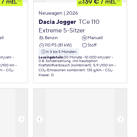
/ mtl.
139 €
/ mtl.
ab
Neuwagen | 2026
0
Dacia Jogger
TCe 110
Extreme 5-Sitzer
ll
Benzin
Manuell
110 PS (81 kW)
Stoff
in 3 bis 5 Monaten
km/Jahr
Leasingdetails
:
30 Monate
10.000 km/Jahr
0 € Sonderzahlung
mit Kaufoption
 l/100 km
Kraftstoffverbrauch (kombiniert)
:
5,9 l/100 km
km
CO₂-
CO₂-Emissionen
kombiniert
:
135 g/km
CO₂-
Klasse
:
D