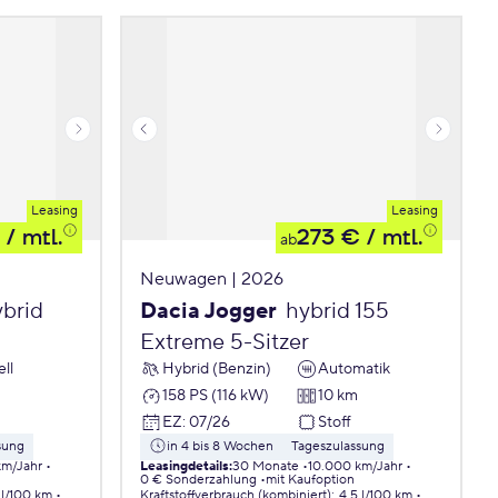
Leasing
Leasing
/ mtl.
273 €
/ mtl.
ab
Neuwagen | 2026
ybrid
Dacia Jogger
hybrid 155
Extreme 5-Sitzer
ll
Hybrid (Benzin)
Automatik
158 PS (116 kW)
10 km
EZ
:
07/26
Stoff
sung
in 4 bis 8 Wochen
Tageszulassung
km/Jahr
Leasingdetails
:
30 Monate
10.000 km/Jahr
0 € Sonderzahlung
mit Kaufoption
 l/100 km
Kraftstoffverbrauch (kombiniert)
:
4,5 l/100 km