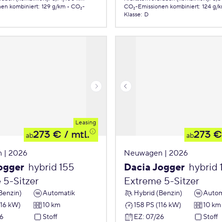
nen
kombiniert
:
129 g/km
CO₂-
CO₂-Emissionen
kombiniert
:
124 g/
Klasse
:
D
Leasing
273 €
/ mtl.
273 €
ab
ab
 | 2026
Neuwagen | 2026
ogger
hybrid 155
Dacia Jogger
hybrid 
 5-Sitzer
Extreme 5-Sitzer
Benzin)
Automatik
Hybrid (Benzin)
Autom
116 kW)
10 km
158 PS (116 kW)
10 km
6
Stoff
EZ
:
07/26
Stoff