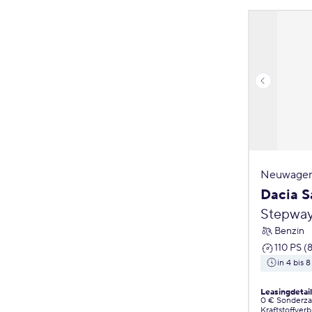
Neuwagen
Dacia S
Stepway
Benzin
110 PS (
in 4 bis
Leasingdetai
0 € Sonderz
Kraftstoffver