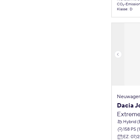
CO₂-Emissio
Klasse
:
D
Neuwagen
Dacia J
Extreme
Hybrid (
158 PS (
EZ
:
07/2