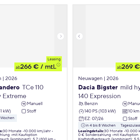
Leasing
266 €
/ mtl.
269 €
ab
ab
 | 2026
Neuwagen | 2026
andero
TCe 110
Dacia Bigster
mild h
 Extreme
140 Expression
Manuell
Benzin
Manue
81 kW)
Stoff
140 PS (103 kW)
10 km
 8 Wochen
EZ
:
07/26
Stoff
in 4 bis 8 Wochen
Tageszulas
ls
:
30 Monate
10.000 km/Jahr
Leasingdetails
:
30 Monate
10.000 
ahlung
mit Kaufoption
0 € Sonderzahlung
mit Kaufoption
brauch (kombiniert)
:
5,7 l/100 km
Kraftstoffverbrauch (kombiniert)
:
5,5