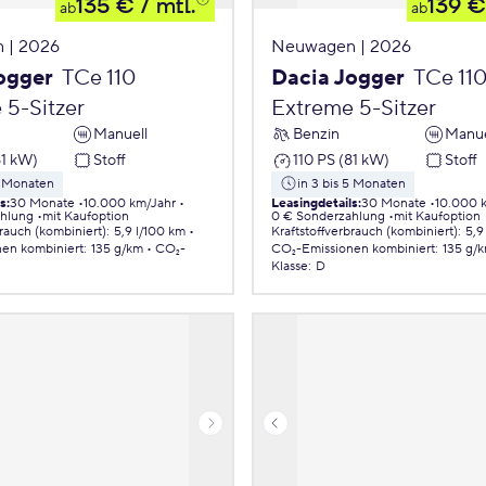
135 €
/ mtl.
139 €
ab
ab
 | 2026
Neuwagen | 2026
ogger
TCe 110
Dacia Jogger
TCe 11
 5-Sitzer
Extreme 5-Sitzer
Manuell
Benzin
Manue
81 kW)
Stoff
110 PS (81 kW)
Stoff
5 Monaten
in 3 bis 5 Monaten
ls
:
30 Monate
10.000 km/Jahr
Leasingdetails
:
30 Monate
10.000 
ahlung
mit Kaufoption
0 € Sonderzahlung
mit Kaufoption
brauch (kombiniert)
:
5,9 l/100 km
Kraftstoffverbrauch (kombiniert)
:
5,9
nen
kombiniert
:
135 g/km
CO₂-
CO₂-Emissionen
kombiniert
:
135 g/
Klasse
:
D