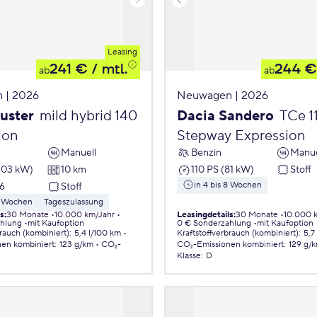
Leasing
241 €
/ mtl.
244 €
ab
ab
 | 2026
Neuwagen | 2026
uster
mild hybrid 140
Dacia Sandero
TCe 1
ion
Stepway Expression
Manuell
Benzin
Manue
103 kW)
10 km
110 PS (81 kW)
Stoff
in 4 bis 8 Wochen
6
Stoff
 8 Wochen
Tageszulassung
ls
:
30 Monate
10.000 km/Jahr
Leasingdetails
:
30 Monate
10.000 
ahlung
mit Kaufoption
0 € Sonderzahlung
mit Kaufoption
brauch (kombiniert)
:
5,4 l/100 km
Kraftstoffverbrauch (kombiniert)
:
5,7
nen
kombiniert
:
123 g/km
CO₂-
CO₂-Emissionen
kombiniert
:
129 g/
Klasse
:
D