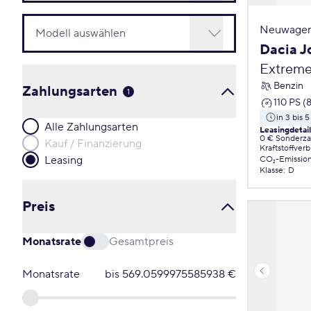
Neuwagen
Dacia J
Extreme
Benzin
Zahlungsarten
1
110 PS (
in 3 bis 
Alle Zahlungsarten
Leasingdetai
0 € Sonderz
Kauf / Finanzierung
Kraftstoffver
Leasing
CO₂-Emissio
Klasse
:
D
Preis
Monatsrate
Gesamtpreis
Monatsrate
bis
569.0599975585938
€