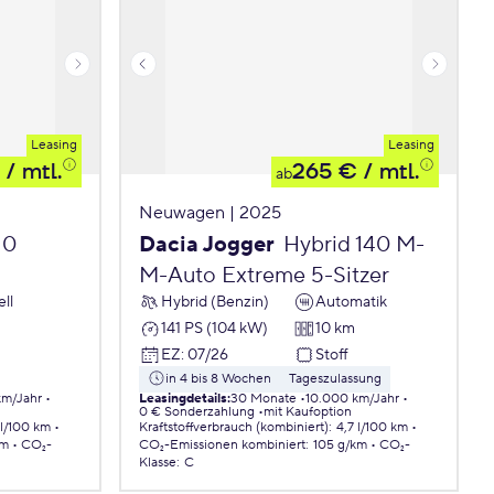
Leasing
Leasing
/ mtl.
265 €
/ mtl.
ab
Neuwagen | 2025
10
Dacia Jogger
Hybrid 140 M-
M-Auto Extreme 5-Sitzer
ll
Hybrid (Benzin)
Automatik
141 PS (104 kW)
10 km
EZ
:
07/26
Stoff
in 4 bis 8 Wochen
Tageszulassung
km/Jahr
Leasingdetails
:
30 Monate
10.000 km/Jahr
0 € Sonderzahlung
mit Kaufoption
 l/100 km
Kraftstoffverbrauch (kombiniert)
:
4,7 l/100 km
km
CO₂-
CO₂-Emissionen
kombiniert
:
105 g/km
CO₂-
Klasse
:
C