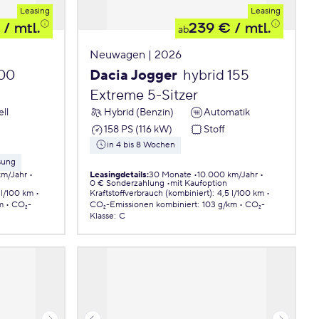
Leasing
Leasing
/ mtl.
239 €
/ mtl.
ab
Neuwagen | 2026
00
Dacia Jogger
hybrid 155
Extreme 5-Sitzer
ll
Hybrid (Benzin)
Automatik
158 PS (116 kW)
Stoff
in 4 bis 8 Wochen
sung
km/Jahr
Leasingdetails
:
30 Monate
10.000 km/Jahr
0 € Sonderzahlung
mit Kaufoption
 l/100 km
Kraftstoffverbrauch (kombiniert)
:
4,5 l/100 km
m
CO₂-
CO₂-Emissionen
kombiniert
:
103 g/km
CO₂-
Klasse
:
C