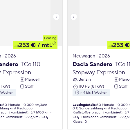
Leasing
253 €
/ mtl.
253 €
ab
ab
 | 2026
Neuwagen | 2026
andero
TCe 110
Dacia Sandero
TCe 1
 Expression
Stepway Expression
Manuell
Benzin
Manue
81 kW)
Stoff
110 PS (81 kW)
Stoff
 8 Wochen
in 4 bis 8 Wochen
ls
:
30 Monate
10.000 km/Jahr
Leasingdetails
:
30 Monate
10.000 
ahlung
mit Kaufoption
0 € Sonderzahlung
mit Kaufoption
brauch (kombiniert)
:
5,7 l/100 km
Kraftstoffverbrauch (kombiniert)
:
5,7
nen
kombiniert
:
129 g/km
CO₂-
CO₂-Emissionen
kombiniert
:
129 g/
Klasse
:
D