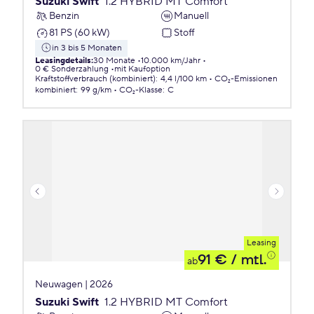
Suzuki Swift
1.2 HYBRID MT Comfort
Benzin
Manuell
81 PS (60 kW)
Stoff
in 3 bis 5 Monaten
Leasingdetails
:
30 Monate
10.000 km/Jahr
0 € Sonderzahlung
mit Kaufoption
Kraftstoffverbrauch (kombiniert)
:
4,4 l/100 km
CO₂-Emissionen
kombiniert
:
99 g/km
CO₂-Klasse
:
C
Leasing
91 €
/ mtl.
ab
Neuwagen | 2026
Suzuki Swift
1.2 HYBRID MT Comfort