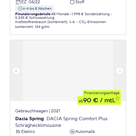
EZ
:
04/22
Stoff
in 4 bis 8 Wochen
Finanzierungsdetails
:
48 Monate
1.998 € Sonderzahlung
5.245 € Schlusszahlung
Kraftstoffverbrauch (kombiniert)
:
k.A.
CO₂-Emissionen
kombiniert
:
124 g/km
Finanzierungsanfrage
90 €
/ mtl.
ab
Gebrauchtwagen | 2021
Dacia Spring
DACIA Spring Comfort Plus
Schräghecklimousine
Elektro
Automatik