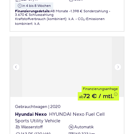
in 4 bis 8 Wochen
Finanzierungsdetails
:
48 Monate
1.398 € Sonderzahlung
3.670 € Schlusszahlung
Kraftstoffverbrauch (kombiniert)
:
k.A.
CO₂-Emissionen
kombiniert
:
k.A.
Finanzierungsanfrage
72 €
/ mtl.
ab
Gebrauchtwagen | 2020
Hyundai Nexo
HYUNDAI Nexo Fuel Cell
Sports Utility Vehicle
Wasserstoff
Automatik