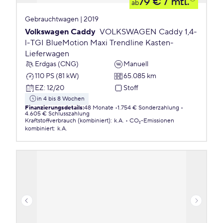
79 €
/ mtl.
ab
Gebrauchtwagen | 2019
Volkswagen Caddy
VOLKSWAGEN Caddy 1,4-
l-TGI BlueMotion Maxi Trendline Kasten-
Lieferwagen
Erdgas (CNG)
Manuell
110 PS (81 kW)
65.085 km
EZ
:
12/20
Stoff
in 4 bis 8 Wochen
Finanzierungsdetails
:
48 Monate
1.754 € Sonderzahlung
4.605 € Schlusszahlung
Kraftstoffverbrauch (kombiniert)
:
k.A.
CO₂-Emissionen
kombiniert
:
k.A.