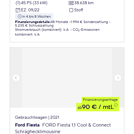
45 PS (33 kW)
38.638 km
EZ
:
09/22
Stoff
in 4 bis 8 Wochen
Finanzierungsdetails
:
48 Monate
1.994 € Sonderzahlung
5.235 € Schlusszahlung
Stromverbrauch (kombiniert)
:
k.A.
CO₂-Emissionen
kombiniert
:
k.A.
Finanzierungsanfrage
90 €
/ mtl.
ab
Gebrauchtwagen | 2021
Ford Fiesta
FORD Fiesta 1,1 Cool & Connect
Schräghecklimousine