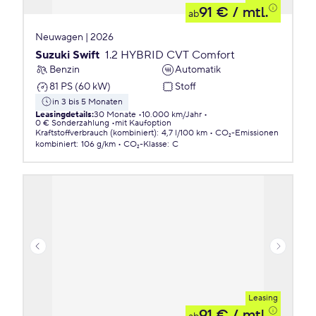
91 €
/ mtl.
ab
Neuwagen | 2026
Suzuki Swift
1.2 HYBRID CVT Comfort
Benzin
Automatik
81 PS (60 kW)
Stoff
in 3 bis 5 Monaten
Leasingdetails
:
30 Monate
10.000 km/Jahr
0 € Sonderzahlung
mit Kaufoption
Kraftstoffverbrauch (kombiniert)
:
4,7 l/100 km
CO₂-Emissionen
kombiniert
:
106 g/km
CO₂-Klasse
:
C
Leasing
91 €
/ mtl.