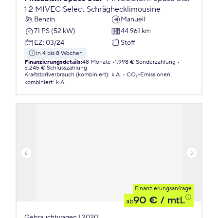
1.2 MIVEC Select Schräghecklimousine
Benzin
Manuell
71 PS (52 kW)
44.961 km
EZ
:
03/24
Stoff
in 4 bis 8 Wochen
Finanzierungsdetails
:
48 Monate
1.998 € Sonderzahlung
5.245 € Schlusszahlung
Kraftstoffverbrauch (kombiniert)
:
k.A.
CO₂-Emissionen
kombiniert
:
k.A.
Finanzierungsanfrage
90 €
/ mtl.
ab
Gebrauchtwagen | 2020