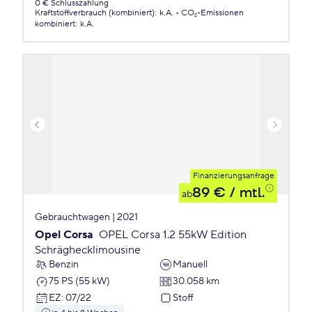
0 € Schlusszahlung
Kraftstoffverbrauch (kombiniert)
:
k.A.
CO₂-Emissionen
kombiniert
:
k.A.
Finanzierungsanfrage
89 €
/ mtl.
ab
Gebrauchtwagen | 2021
Opel Corsa
OPEL Corsa 1.2 55kW Edition
Schräghecklimousine
Benzin
Manuell
75 PS (55 kW)
30.058 km
EZ
:
07/22
Stoff