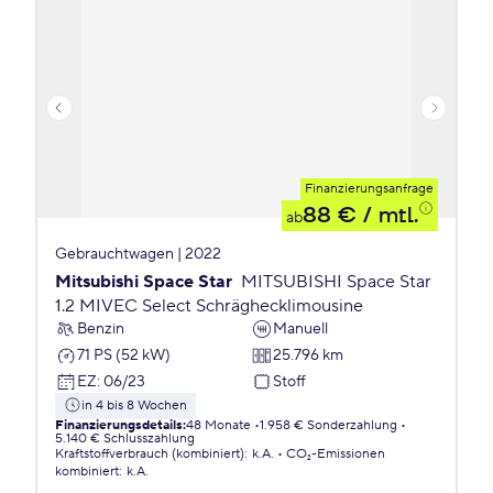
Finanzierungsanfrage
88 €
/ mtl.
ab
Gebrauchtwagen | 2022
Mitsubishi Space Star
MITSUBISHI Space Star
1.2 MIVEC Select Schräghecklimousine
Benzin
Manuell
71 PS (52 kW)
25.796 km
EZ
:
06/23
Stoff
in 4 bis 8 Wochen
Finanzierungsdetails
:
48 Monate
1.958 € Sonderzahlung
5.140 € Schlusszahlung
Kraftstoffverbrauch (kombiniert)
:
k.A.
CO₂-Emissionen
kombiniert
:
k.A.