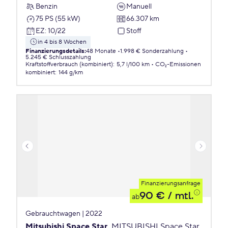
Benzin
Manuell
75 PS (55 kW)
66.307 km
EZ
:
10/22
Stoff
in 4 bis 8 Wochen
Finanzierungsdetails
:
48 Monate
1.998 € Sonderzahlung
5.245 € Schlusszahlung
Kraftstoffverbrauch (kombiniert)
:
5,7 l/100 km
CO₂-Emissionen
kombiniert
:
144 g/km
Finanzierungsanfrage
90 €
/ mtl.
ab
Gebrauchtwagen | 2022
Mitsubishi Space Star
MITSUBISHI Space Star