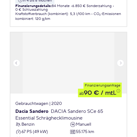
in 4 bis 8 Wochen
Finanzierungsdetails
:
84 Monate
6.850 € Sonderzahlung
0 € Schlusszahlung
Kraftstoffverbrauch (kombiniert)
:
5,3 l/100 km
CO₂-Emissionen
kombiniert
:
120 g/km
Finanzierungsanfrage
90 €
/ mtl.
ab
Gebrauchtwagen | 2020
Dacia Sandero
DACIA Sandero SCe 65
Essential Schräghecklimousine
Benzin
Manuell
67 PS (49 kW)
55.175 km