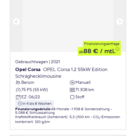
Finanzierungsanfrage
88 €
/ mtl.
ab
Gebrauchtwagen | 2021
Opel Corsa
OPEL Corsa 1.2 55kW Edition
Schräghecklimousine
Benzin
Manuell
75 PS (55 kW)
71.308 km
EZ
:
06/22
Stoff
in 4 bis 8 Wochen
Finanzierungsdetails
:
48 Monate
1.938 € Sonderzahlung
5.088 € Schlusszahlung
Kraftstoffverbrauch (kombiniert)
:
5,3 l/100 km
CO₂-Emissionen
kombiniert
:
120 g/km