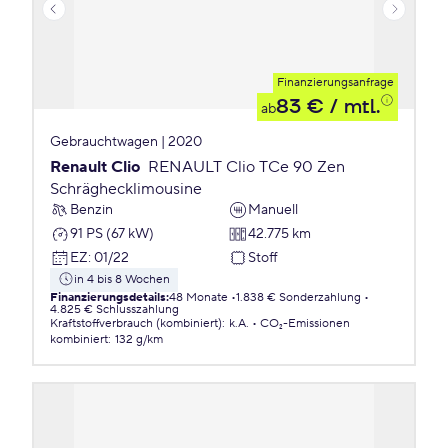
Finanzierungsanfrage
83 €
/ mtl.
ab
Gebrauchtwagen | 2020
Renault Clio
RENAULT Clio TCe 90 Zen
Schräghecklimousine
Benzin
Manuell
91 PS (67 kW)
42.775 km
EZ
:
01/22
Stoff
in 4 bis 8 Wochen
Finanzierungsdetails
:
48 Monate
1.838 € Sonderzahlung
4.825 € Schlusszahlung
Kraftstoffverbrauch (kombiniert)
:
k.A.
CO₂-Emissionen
kombiniert
:
132 g/km