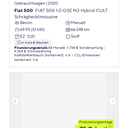
Gebrauchtwagen | 2020
Fiat 500
FIAT 500 1.0 GSE N3 Hybrid CULT
Schräghecklimousine
Benzin
Manuell
69 PS (51 kW)
66.248 km
EZ
:
11/21
Stoff
in 4 bis 8 Wochen
Finanzierungsdetails
:
48 Monate
1.738 € Sonderzahlung
4.563 € Schlusszahlung
Kraftstoffverbrauch (kombiniert)
:
k.A.
CO₂-Emissionen
kombiniert
:
k.A.
Finanzierungsanfrage