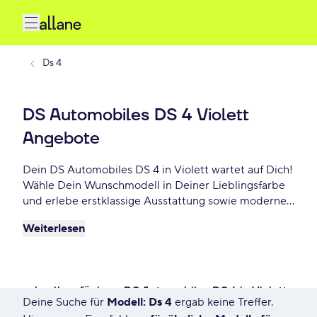
Ds 4
DS Automobiles DS 4 Violett
Angebote
Dein DS Automobiles DS 4 in Violett wartet auf Dich!
Wähle Dein Wunschmodell in Deiner Lieblingsfarbe
und erlebe erstklassige Ausstattung sowie modernes
Design. Profitiere von flexiblen Leasing- und
Weiterlesen
Finanzierungsoptionen und fahre Dein DS
Automobiles DS 4 Violett schon ab - €/mtl.!
schnell verfügbare DS Automobiles DS 4 in Violett
Deine Suche für
Modell: Ds 4
ergab keine Treffer.
0 Angebote für Deine Suche