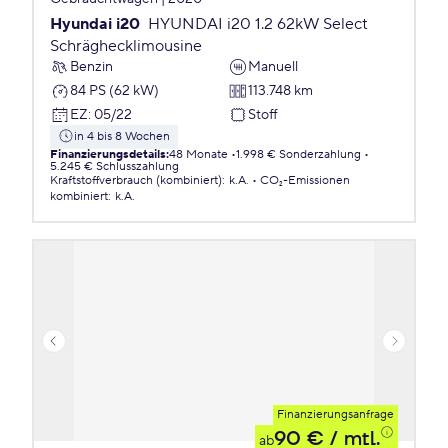
Hyundai i20
HYUNDAI i20 1.2 62kW Select
Schräghecklimousine
Benzin
Manuell
84 PS (62 kW)
113.748 km
EZ
:
05/22
Stoff
in 4 bis 8 Wochen
Finanzierungsdetails
:
48 Monate
1.998 € Sonderzahlung
5.245 € Schlusszahlung
Kraftstoffverbrauch (kombiniert)
:
k.A.
CO₂-Emissionen
kombiniert
:
k.A.
Finanzierungsanfrage
90 €
/ mtl.
ab