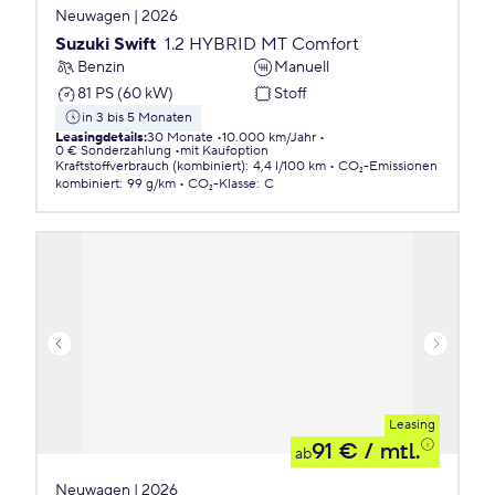
Neuwagen | 2026
Suzuki Swift
1.2 HYBRID MT Comfort
Benzin
Manuell
81 PS (60 kW)
Stoff
in 3 bis 5 Monaten
Leasingdetails
:
30 Monate
10.000 km/Jahr
0 € Sonderzahlung
mit Kaufoption
Kraftstoffverbrauch (kombiniert)
:
4,4 l/100 km
CO₂-Emissionen
kombiniert
:
99 g/km
CO₂-Klasse
:
C
Leasing
91 €
/ mtl.
ab
Neuwagen | 2026