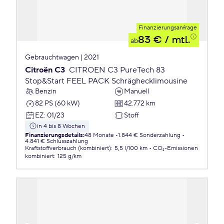
Finanzierungsanfrage
83 €
/ mtl.
ab
Gebrauchtwagen | 2021
Citroën C3
CITROEN C3 PureTech 83
Stop&Start FEEL PACK Schräghecklimousine
Benzin
Manuell
82 PS (60 kW)
42.772 km
EZ
:
01/23
Stoff
in 4 bis 8 Wochen
Finanzierungsdetails
:
48 Monate
1.844 € Sonderzahlung
4.841 € Schlusszahlung
Kraftstoffverbrauch (kombiniert)
:
5,5 l/100 km
CO₂-Emissionen
kombiniert
:
125 g/km