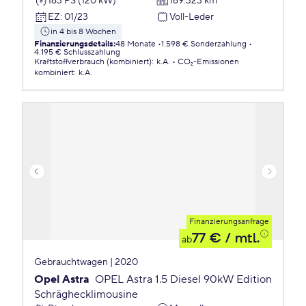
163 PS (120 kW)
169.323 km
EZ
:
01/23
Voll-Leder
in 4 bis 8 Wochen
Finanzierungsdetails
:
48 Monate
1.598 € Sonderzahlung
4.195 € Schlusszahlung
Kraftstoffverbrauch (kombiniert)
:
k.A.
CO₂-Emissionen
kombiniert
:
k.A.
Finanzierungsanfrage
77 €
/ mtl.
ab
Gebrauchtwagen | 2020
Opel Astra
OPEL Astra 1.5 Diesel 90kW Edition
Schräghecklimousine