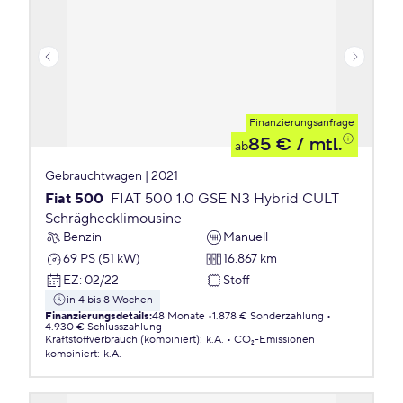
Finanzierungsanfrage
85 €
/ mtl.
ab
Gebrauchtwagen | 2021
Fiat 500
FIAT 500 1.0 GSE N3 Hybrid CULT
Schräghecklimousine
Benzin
Manuell
69 PS (51 kW)
16.867 km
EZ
:
02/22
Stoff
in 4 bis 8 Wochen
Finanzierungsdetails
:
48 Monate
1.878 € Sonderzahlung
4.930 € Schlusszahlung
Kraftstoffverbrauch (kombiniert)
:
k.A.
CO₂-Emissionen
kombiniert
:
k.A.