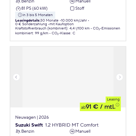
Benzin
Manuell
81 PS (60 kW)
Stoff
in 3 bis 5 Monaten
Leasingdetails
:
30 Monate
10.000 km/Jahr
0 € Sonderzahlung
mit Kaufoption
Kraftstoffverbrauch (kombiniert)
:
4,4 l/100 km
CO₂-Emissionen
kombiniert
:
99 g/km
CO₂-Klasse
:
C
Leasing
91 €
/ mtl.
ab
Neuwagen | 2026
Suzuki Swift
1.2 HYBRID MT Comfort
Benzin
Manuell