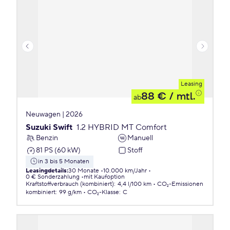
Leasing
88 €
/ mtl.
ab
Neuwagen | 2026
Suzuki Swift
1.2 HYBRID MT Comfort
Benzin
Manuell
81 PS (60 kW)
Stoff
in 3 bis 5 Monaten
Leasingdetails
:
30 Monate
10.000 km/Jahr
0 € Sonderzahlung
mit Kaufoption
Kraftstoffverbrauch (kombiniert)
:
4,4 l/100 km
CO₂-Emissionen
kombiniert
:
99 g/km
CO₂-Klasse
:
C