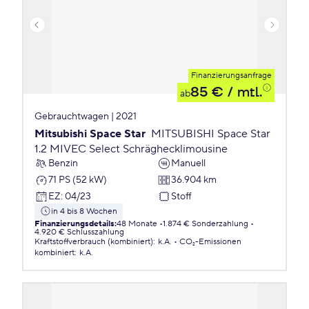
Finanzierungsanfrage
85 €
/ mtl.
ab
Gebrauchtwagen | 2021
Mitsubishi Space Star
MITSUBISHI Space Star
1.2 MIVEC Select Schräghecklimousine
Benzin
Manuell
71 PS (52 kW)
36.904 km
EZ
:
04/23
Stoff
in 4 bis 8 Wochen
Finanzierungsdetails
:
48 Monate
1.874 € Sonderzahlung
4.920 € Schlusszahlung
Kraftstoffverbrauch (kombiniert)
:
k.A.
CO₂-Emissionen
kombiniert
:
k.A.