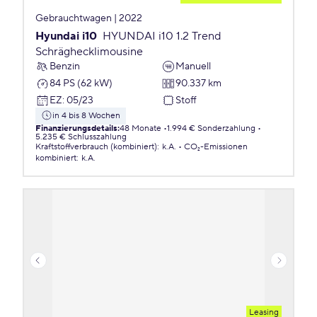
Gebrauchtwagen | 2022
Hyundai i10
HYUNDAI i10 1.2 Trend
Schräghecklimousine
Benzin
Manuell
84 PS (62 kW)
90.337 km
EZ
:
05/23
Stoff
in 4 bis 8 Wochen
Finanzierungsdetails
:
48 Monate
1.994 € Sonderzahlung
5.235 € Schlusszahlung
Kraftstoffverbrauch (kombiniert)
:
k.A.
CO₂-Emissionen
kombiniert
:
k.A.
Leasing