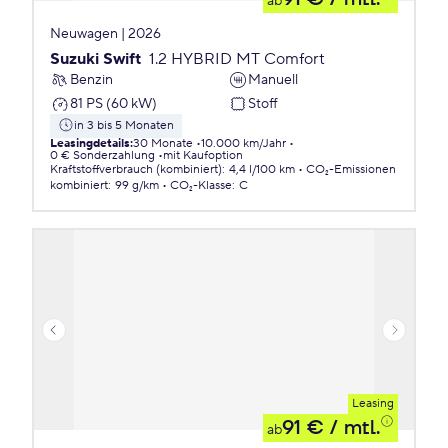
ab
Neuwagen | 2026
Suzuki Swift
1.2 HYBRID MT Comfort
Benzin
Manuell
81 PS (60 kW)
Stoff
in 3 bis 5 Monaten
Leasingdetails
:
30 Monate
10.000 km/Jahr
0 € Sonderzahlung
mit Kaufoption
Kraftstoffverbrauch (kombiniert)
:
4,4 l/100 km
CO₂-Emissionen
kombiniert
:
99 g/km
CO₂-Klasse
:
C
Leasing
91 €
/ mtl.
ab