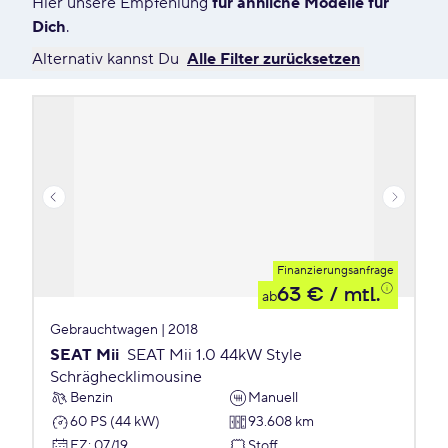
Hier unsere Empfehlung
für ähnliche Modelle für
Dich
.
Alternativ kannst Du
Alle Filter zurücksetzen
Finanzierungsanfrage
63 €
/ mtl.
ab
Gebrauchtwagen | 2018
SEAT Mii
SEAT Mii 1.0 44kW Style
Schräghecklimousine
Benzin
Manuell
60 PS (44 kW)
93.608 km
EZ
:
07/19
Stoff