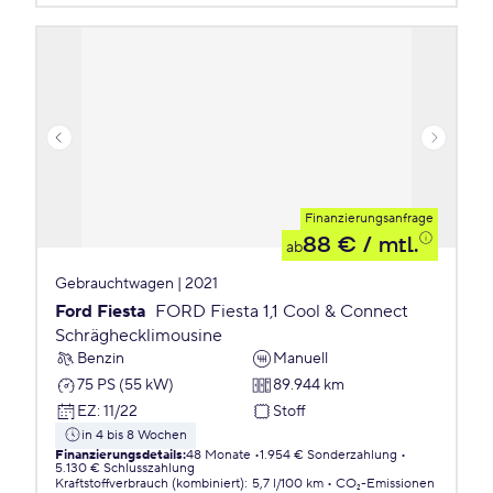
Finanzierungsanfrage
88 €
/ mtl.
ab
Gebrauchtwagen | 2021
Ford Fiesta
FORD Fiesta 1,1 Cool & Connect
Schräghecklimousine
Benzin
Manuell
75 PS (55 kW)
89.944 km
EZ
:
11/22
Stoff
in 4 bis 8 Wochen
Finanzierungsdetails
:
48 Monate
1.954 € Sonderzahlung
5.130 € Schlusszahlung
Kraftstoffverbrauch (kombiniert)
:
5,7 l/100 km
CO₂-Emissionen