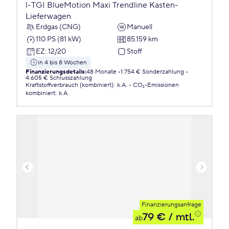
l-TGI BlueMotion Maxi Trendline Kasten-
Lieferwagen
Erdgas (CNG)
Manuell
110 PS (81 kW)
85.159 km
EZ
:
12/20
Stoff
in 4 bis 8 Wochen
Finanzierungsdetails
:
48 Monate
1.754 € Sonderzahlung
4.605 € Schlusszahlung
Kraftstoffverbrauch (kombiniert)
:
k.A.
CO₂-Emissionen
kombiniert
:
k.A.
Finanzierungsanfrage
79 €
/ mtl.
ab