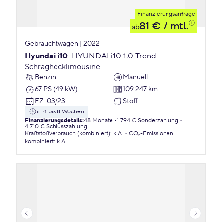
Finanzierungsanfrage
81 €
/ mtl.
ab
Gebrauchtwagen | 2022
Hyundai i10
HYUNDAI i10 1.0 Trend
Schräghecklimousine
Benzin
Manuell
67 PS (49 kW)
109.247 km
EZ
:
03/23
Stoff
in 4 bis 8 Wochen
Finanzierungsdetails
:
48 Monate
1.794 € Sonderzahlung
4.710 € Schlusszahlung
Kraftstoffverbrauch (kombiniert)
:
k.A.
CO₂-Emissionen
kombiniert
:
k.A.