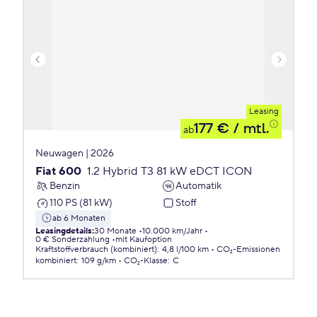
Leasing
177 €
/ mtl.
ab
Neuwagen | 2026
Fiat 600
1.2 Hybrid T3 81 kW eDCT ICON
Benzin
Automatik
110 PS (81 kW)
Stoff
ab 6 Monaten
Leasingdetails
:
30 Monate
10.000 km/Jahr
0 € Sonderzahlung
mit Kaufoption
Kraftstoffverbrauch (kombiniert)
:
4,8 l/100 km
CO₂-Emissionen
kombiniert
:
109 g/km
CO₂-Klasse
:
C