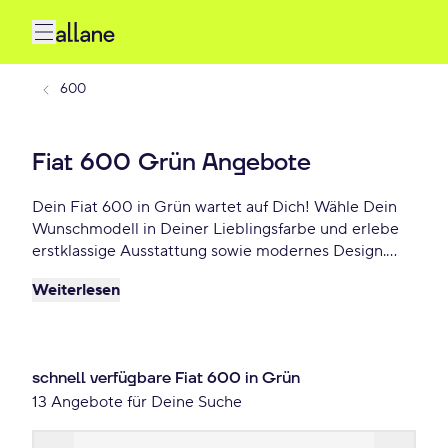
600
Fiat 600 Grün Angebote
Dein Fiat 600 in Grün wartet auf Dich! Wähle Dein
Wunschmodell in Deiner Lieblingsfarbe und erlebe
erstklassige Ausstattung sowie modernes Design.
Profitiere von flexiblen Leasing- und
Weiterlesen
Finanzierungsoptionen und fahre Dein Fiat 600 Grün
schon ab 177 €/mtl.!
schnell verfügbare Fiat 600 in Grün
13 Angebote für Deine Suche