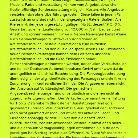
Modells. Farbe und Ausstattung können vom Angebot abweichen.
Kostenpflichtige Sonderausstattung möglich. Kosten: Alle Angebote
verstehen sich ohne Überführungskosten. Diese fallen in jedem Fall
zusätzlich an und sind nicht in der angezeigten Rate enthalten. Alle
Preise inkl. der jeweils gesetzlich gültigen MwSt., derzeit 19 % (0 %
Gewerbe), zu einer Laufleistung von 10.000 km/Jahr. Laufzeit und
Anzahlung können variieren. Hinweis: Neben Neuwagen bietet Allane
auch Gebrauchtwagen zu attraktiven Konditionen an.
Kraftstoffverbrauch: Weitere Informationen zum offiziellen
Kraftstoffverbrauch und den offiziellen spezifischen CO2-Emissionen
neuer Personenkraftwagen können dem Leitfaden über den
Kraftstoffverbrauch und die CO2-Emissionen neuer
Personenkraftwagen entnommen werden, der an allen Verkaufsstellen
und bei der Deutschen Automobiltreuhand GmbH unter www.dat.de
unentgeltlich erhältlich ist. Beschreibung: Die Fahrzeugbeschreibung
dient lediglich der allg. Identifizierung des Fahrzeuges und stellt keine
Zusicherung im kaufrechtlichen Sinn dar. Die Angaben erheben nicht
den Anspruch auf Vollständigkeit. Die gemachten
Angaben/Beschreibungen sind unverbindlich und dienen nicht als
zugesicherte Eigenschaften. Der Verkäufer übernimmt keine Haftung
für Tipp u. Datenübermittlungsfehler. Ausstattungen sind ggfs.
gesondert zu prüfen. Verfügbarkeit: Die Verfügbarkeit der Fahrzeuge
kann nicht garantiert werden und ist von der aktuellen Lager- und
Lieferlage abhängig. Widerruf: Es gelten die gesetzlichen
Widerrufsrechte, insofern anwendbar. Weitere Informationen hierzu
und die genauen Vertragsbedingungen entnehmen Sie bitte dem
jeweiligen Kaufvertrag. Invitatio ad Offerendum: Diese Webseite stellt
kein bindendes Kaufangebot dar. Ein bindendes Angebot kommt erst