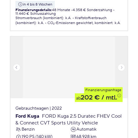
in 4 bis 8 Wochen
Finanzierungsdetails
:
48 Monate
4.358 € Sonderzahlung
11.440 € Schlusszahlung
Stromverbrauch (kombiniert)
:
k.A.
Kraftstoffverbrauch
(kombiniert)
:
k.A.
CO₂-Emissionen
gewichtet, kombiniert
:
k.A.
Finanzierungsanfrage
202 €
/ mtl.
ab
Gebrauchtwagen | 2022
Ford Kuga
FORD Kuga 2.5 Duratec FHEV Cool
& Connect CVT Sports Utility Vehicle
Benzin
Automatik
190 PS (140 kW)
68.928 km