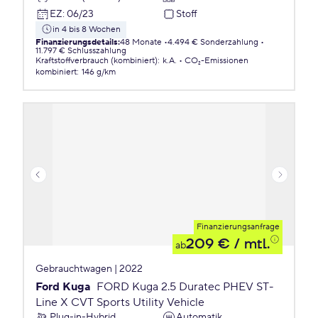
EZ
:
06/23
Stoff
in 4 bis 8 Wochen
Finanzierungsdetails
:
48 Monate
4.494 € Sonderzahlung
11.797 € Schlusszahlung
Kraftstoffverbrauch (kombiniert)
:
k.A.
CO₂-Emissionen
kombiniert
:
146 g/km
Finanzierungsanfrage
209 €
/ mtl.
ab
Gebrauchtwagen | 2022
Ford Kuga
FORD Kuga 2.5 Duratec PHEV ST-
Line X CVT Sports Utility Vehicle
Plug-in-Hybrid
Automatik