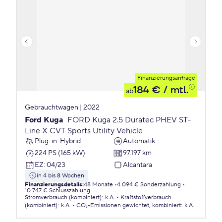
Finanzierungsanfrage
184 €
/ mtl.
ab
Gebrauchtwagen | 2022
Ford Kuga
FORD Kuga 2.5 Duratec PHEV ST-
Line X CVT Sports Utility Vehicle
Plug-in-Hybrid
Automatik
224 PS (165 kW)
97.197 km
EZ
:
04/23
Alcantara
in 4 bis 8 Wochen
Finanzierungsdetails
:
48 Monate
4.094 € Sonderzahlung
10.747 € Schlusszahlung
Stromverbrauch (kombiniert)
:
k.A.
Kraftstoffverbrauch
(kombiniert)
:
k.A.
CO₂-Emissionen
gewichtet, kombiniert
:
k.A.