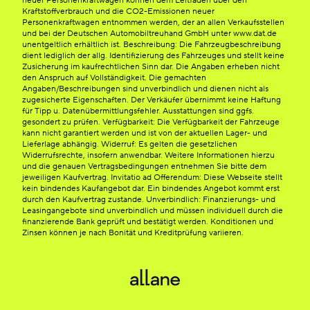
neuer Personenkraftwagen können dem Leitfaden über den
Kraftstoffverbrauch und die CO2-Emissionen neuer
Personenkraftwagen entnommen werden, der an allen Verkaufsstellen
und bei der Deutschen Automobiltreuhand GmbH unter www.dat.de
unentgeltlich erhältlich ist. Beschreibung: Die Fahrzeugbeschreibung
dient lediglich der allg. Identifizierung des Fahrzeuges und stellt keine
Zusicherung im kaufrechtlichen Sinn dar. Die Angaben erheben nicht
den Anspruch auf Vollständigkeit. Die gemachten
Angaben/Beschreibungen sind unverbindlich und dienen nicht als
zugesicherte Eigenschaften. Der Verkäufer übernimmt keine Haftung
für Tipp u. Datenübermittlungsfehler. Ausstattungen sind ggfs.
gesondert zu prüfen. Verfügbarkeit: Die Verfügbarkeit der Fahrzeuge
kann nicht garantiert werden und ist von der aktuellen Lager- und
Lieferlage abhängig. Widerruf: Es gelten die gesetzlichen
Widerrufsrechte, insofern anwendbar. Weitere Informationen hierzu
und die genauen Vertragsbedingungen entnehmen Sie bitte dem
jeweiligen Kaufvertrag. Invitatio ad Offerendum: Diese Webseite stellt
kein bindendes Kaufangebot dar. Ein bindendes Angebot kommt erst
durch den Kaufvertrag zustande. Unverbindlich: Finanzierungs- und
Leasingangebote sind unverbindlich und müssen individuell durch die
finanzierende Bank geprüft und bestätigt werden. Konditionen und
Zinsen können je nach Bonität und Kreditprüfung variieren.