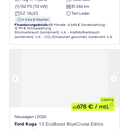
152 PS (112 kW)
81.346 km
EZ
:
06/23
Teil-Leder
in 4 bis 8 Wochen
Finanzierungsdetails
:
48 Monate
4.644 € Sonderzahlung
12.191 € Schlusszahlung
Stromverbrauch (kombiniert)
:
k.A.
Kraftstoffverbrauch
(kombiniert)
:
k.A.
CO₂-Emissionen
gewichtet, kombiniert
:
k.A.
Leasing
678 €
/ mtl.
ab
Neuwagen | 2026
Ford Kuga
1.5 EcoBoost BlueCruise Editio