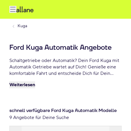
Kuga
Ford Kuga Automatik Angebote
Schaltgetriebe oder Automatik? Dein Ford Kuga mit
Automatik Getriebe wartet auf Dich! Genieße eine
komfortable Fahrt und entscheide Dich für Dein
bevorzugtes Fahrgefühl. Profitiere von attraktiven
Weiterlesen
Leasing- und Finanzierungsangeboten – bereits ab
184 €/mtl.!
schnell verfügbare Ford Kuga Automatik Modelle
9 Angebote für Deine Suche