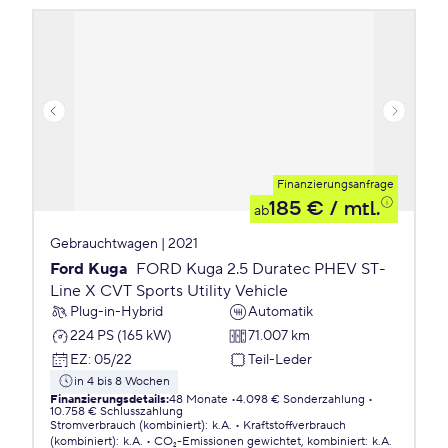
Finanzierungsanfrage
185 €
/ mtl.
ab
Gebrauchtwagen | 2021
Ford Kuga
FORD Kuga 2.5 Duratec PHEV ST-
Line X CVT Sports Utility Vehicle
Plug-in-Hybrid
Automatik
224 PS (165 kW)
71.007 km
EZ
:
05/22
Teil-Leder
in 4 bis 8 Wochen
Finanzierungsdetails
:
48 Monate
4.098 € Sonderzahlung
10.758 € Schlusszahlung
Stromverbrauch (kombiniert)
:
k.A.
Kraftstoffverbrauch
(kombiniert)
:
k.A.
CO₂-Emissionen
gewichtet, kombiniert
:
k.A.