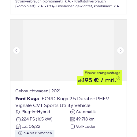
Stromverbrauch (kombiniert)
:
k.A.
Kraftstoffverbrauch
(kombiniert)
:
k.A.
CO₂-Emissionen
gewichtet, kombiniert
:
k.A.
Finanzierungsanfrage
193 €
/ mtl.
ab
Gebrauchtwagen | 2021
Ford Kuga
FORD Kuga 2.5 Duratec PHEV
Vignale CVT Sports Utility Vehicle
Plug-in-Hybrid
Automatik
224 PS (165 kW)
49.718 km
EZ
:
06/22
Voll-Leder
in 4 bis 8 Wochen