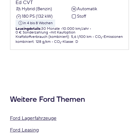
Ed CVT
Hybrid (Benzin)
Automatik
180 PS (132 kW)
Stoff
in 4 bis 8 Wochen
Leasingdetails
:
30 Monate
10.000 km/Jahr
0 € Sonderzahlung
mit Kaufoption
Kraftstoffverbrauch (kombiniert)
:
5,6 l/100 km
CO₂-Emissionen
kombiniert
:
128 g/km
CO₂-Klasse
:
D
Weitere Ford Themen
Ford Lagerfahrzeuge
Ford Leasing