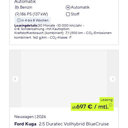
Automatik
Benzin
Automatik
186 PS (137 kW)
Stoff
in 4 bis 8 Wochen
Leasingdetails
:
30 Monate
10.000 km/Jahr
0 € Sonderzahlung
mit Kaufoption
Kraftstoffverbrauch (kombiniert)
:
7,1 l/100 km
CO₂-Emissionen
kombiniert
:
162 g/km
CO₂-Klasse
:
F
Leasing
697 €
/ mtl.
ab
Neuwagen | 2026
Ford Kuga
2.5 Duratec Vollhybrid BlueCruise