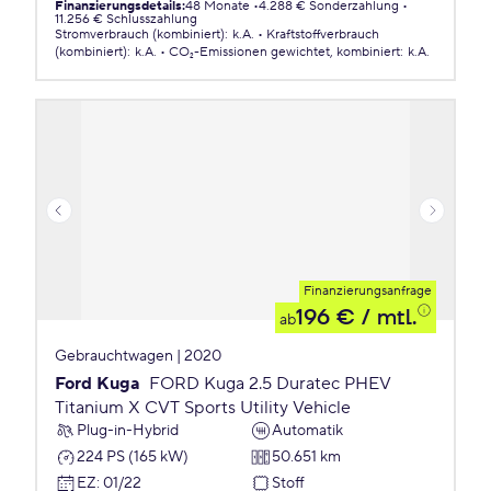
Finanzierungsdetails
:
48 Monate
4.288 € Sonderzahlung
11.256 € Schlusszahlung
Stromverbrauch (kombiniert)
:
k.A.
Kraftstoffverbrauch
(kombiniert)
:
k.A.
CO₂-Emissionen
gewichtet, kombiniert
:
k.A.
Finanzierungsanfrage
196 €
/ mtl.
ab
Gebrauchtwagen | 2020
Ford Kuga
FORD Kuga 2.5 Duratec PHEV
Titanium X CVT Sports Utility Vehicle
Plug-in-Hybrid
Automatik
224 PS (165 kW)
50.651 km
EZ
:
01/22
Stoff