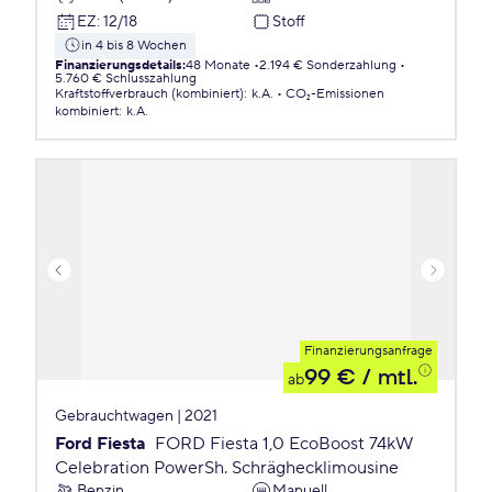
EZ
:
12/18
Stoff
in 4 bis 8 Wochen
Finanzierungsdetails
:
48 Monate
2.194 € Sonderzahlung
5.760 € Schlusszahlung
Kraftstoffverbrauch (kombiniert)
:
k.A.
CO₂-Emissionen
kombiniert
:
k.A.
Finanzierungsanfrage
99 €
/ mtl.
ab
Gebrauchtwagen | 2021
Ford Fiesta
FORD Fiesta 1,0 EcoBoost 74kW
Celebration PowerSh. Schräghecklimousine
Benzin
Manuell