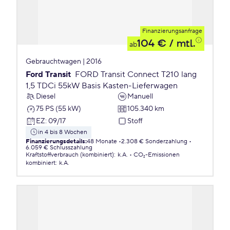
Finanzierungsanfrage
104 €
/ mtl.
ab
Gebrauchtwagen | 2016
Ford Transit
FORD Transit Connect T210 lang
1,5 TDCi 55kW Basis Kasten-Lieferwagen
Diesel
Manuell
75 PS (55 kW)
105.340 km
EZ
:
09/17
Stoff
in 4 bis 8 Wochen
Finanzierungsdetails
:
48 Monate
2.308 € Sonderzahlung
6.059 € Schlusszahlung
Kraftstoffverbrauch (kombiniert)
:
k.A.
CO₂-Emissionen
kombiniert
:
k.A.