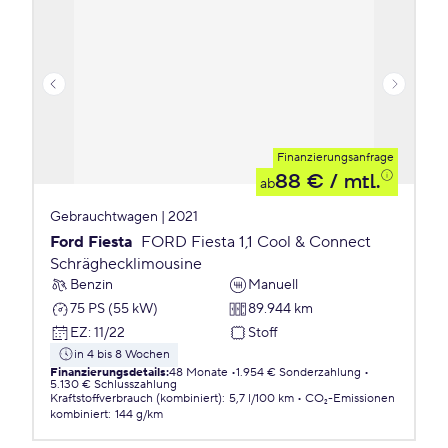
Finanzierungsanfrage
88 €
/ mtl.
ab
Gebrauchtwagen | 2021
Ford Fiesta
FORD Fiesta 1,1 Cool & Connect
Schräghecklimousine
Benzin
Manuell
75 PS (55 kW)
89.944 km
EZ
:
11/22
Stoff
in 4 bis 8 Wochen
Finanzierungsdetails
:
48 Monate
1.954 € Sonderzahlung
5.130 € Schlusszahlung
Kraftstoffverbrauch (kombiniert)
:
5,7 l/100 km
CO₂-Emissionen
kombiniert
:
144 g/km