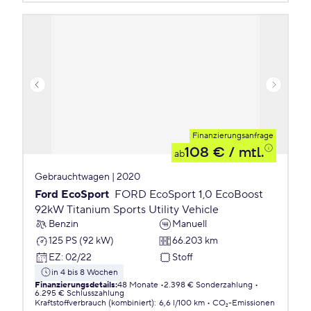
Finanzierungsanfrage
108 €
/ mtl.
ab
Gebrauchtwagen | 2020
Ford EcoSport
FORD EcoSport 1,0 EcoBoost
92kW Titanium Sports Utility Vehicle
Benzin
Manuell
125 PS (92 kW)
66.203 km
EZ
:
02/22
Stoff
in 4 bis 8 Wochen
Finanzierungsdetails
:
48 Monate
2.398 € Sonderzahlung
6.295 € Schlusszahlung
Kraftstoffverbrauch (kombiniert)
:
6,6 l/100 km
CO₂-Emissionen