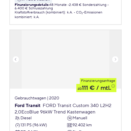
Finanzierungsdetails
:
48 Monate
2.438 € Sonderzahlung
6.400 € Schlusszahlung
Kraftstoffverbrauch (kombiniert)
:
k.A.
CO₂-Emissionen
kombiniert
:
k.A.
Finanzierungsanfrage
111 €
/ mtl.
ab
Gebrauchtwagen | 2020
Ford Transit
FORD Transit Custom 340 L2H2
2,0EcoBlue 96kW Trend Kastenwagen
Diesel
Manuell
131 PS (96 kW)
92.402 km