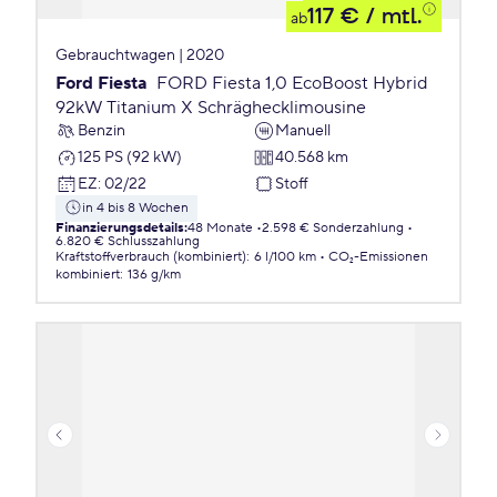
117 €
/ mtl.
ab
Gebrauchtwagen | 2020
Ford Fiesta
FORD Fiesta 1,0 EcoBoost Hybrid
92kW Titanium X Schräghecklimousine
Benzin
Manuell
125 PS (92 kW)
40.568 km
EZ
:
02/22
Stoff
in 4 bis 8 Wochen
Finanzierungsdetails
:
48 Monate
2.598 € Sonderzahlung
6.820 € Schlusszahlung
Kraftstoffverbrauch (kombiniert)
:
6 l/100 km
CO₂-Emissionen
kombiniert
:
136 g/km