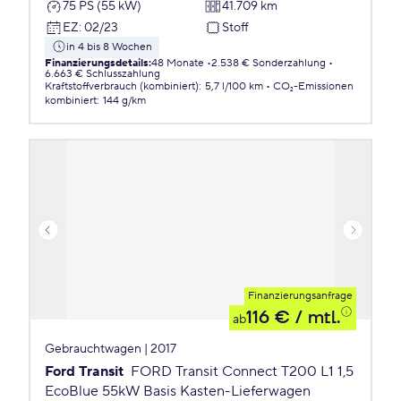
75 PS (55 kW)
41.709 km
EZ
:
02/23
Stoff
in 4 bis 8 Wochen
Finanzierungsdetails
:
48 Monate
2.538 € Sonderzahlung
6.663 € Schlusszahlung
Kraftstoffverbrauch (kombiniert)
:
5,7 l/100 km
CO₂-Emissionen
kombiniert
:
144 g/km
Finanzierungsanfrage
116 €
/ mtl.
ab
Gebrauchtwagen | 2017
Ford Transit
FORD Transit Connect T200 L1 1,5
EcoBlue 55kW Basis Kasten-Lieferwagen