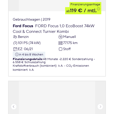
Finanzierungsanfrage
119 €
/ mtl.
ab
Gebrauchtwagen | 2019
Ford Focus
FORD Focus 1,0 EcoBoost 74kW
Cool & Connect Turnier Kombi
Benzin
Manuell
101 PS (74 kW)
77.175 km
EZ
:
06/21
Stoff
in 4 bis 8 Wochen
Finanzierungsdetails
:
48 Monate
2.220 € Sonderzahlung
6.558 € Schlusszahlung
Kraftstoffverbrauch (kombiniert)
:
k.A.
CO₂-Emissionen
kombiniert
:
k.A.