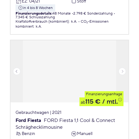
EZ
:
04/21
Stoff
in 4 bis 8 Wochen
Finanzierungsdetails
:
48 Monate
2.798 € Sonderzahlung
7.345 € Schlusszahlung
Kraftstoffverbrauch (kombiniert)
:
k.A.
CO₂-Emissionen
kombiniert
:
k.A.
Finanzierungsanfrage
115 €
/ mtl.
ab
Gebrauchtwagen | 2021
Ford Fiesta
FORD Fiesta 1,1 Cool & Connect
Schräghecklimousine
Benzin
Manuell