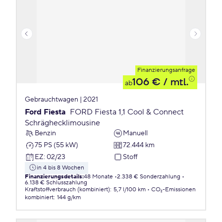
Finanzierungsanfrage
106 €
/ mtl.
ab
Gebrauchtwagen | 2021
Ford Fiesta
FORD Fiesta 1,1 Cool & Connect
Schräghecklimousine
Benzin
Manuell
75 PS (55 kW)
72.444 km
EZ
:
02/23
Stoff
in 4 bis 8 Wochen
Finanzierungsdetails
:
48 Monate
2.338 € Sonderzahlung
6.138 € Schlusszahlung
Kraftstoffverbrauch (kombiniert)
:
5,7 l/100 km
CO₂-Emissionen
kombiniert
:
144 g/km