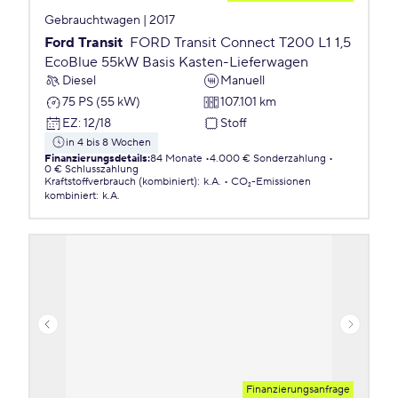
Gebrauchtwagen | 2017
Ford Transit
FORD Transit Connect T200 L1 1,5
EcoBlue 55kW Basis Kasten-Lieferwagen
Diesel
Manuell
75 PS (55 kW)
107.101 km
EZ
:
12/18
Stoff
in 4 bis 8 Wochen
Finanzierungsdetails
:
84 Monate
4.000 € Sonderzahlung
0 € Schlusszahlung
Kraftstoffverbrauch (kombiniert)
:
k.A.
CO₂-Emissionen
kombiniert
:
k.A.
Finanzierungsanfrage