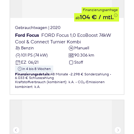
Finanzierungsanfrage
104 €
/ mtl.
ab
Gebrauchtwagen | 2020
Ford Focus
FORD Focus 1,0 EcoBoost 74kW
Cool & Connect Turnier Kombi
Benzin
Manuell
101 PS (74 kW)
90.306 km
EZ
:
06/21
Stoff
in 4 bis 8 Wochen
Finanzierungsdetails
:
48 Monate
2.298 € Sonderzahlung
6.033 € Schlusszahlung
Kraftstoffverbrauch (kombiniert)
:
k.A.
CO₂-Emissionen
kombiniert
:
k.A.