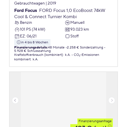
Gebrauchtwagen | 2019
Ford Focus
FORD Focus 1,0 EcoBoost 74kW
Cool & Connect Turnier Kombi
Benzin
Manuell
101 PS (74 kW)
93.023 km
EZ
:
06/21
Stoff
in 4 bis 8 Wochen
Finanzierungsdetails
:
48 Monate
2.258 € Sonderzahlung
5.928 € Schlusszahlung
Kraftstoffverbrauch (kombiniert)
:
k.A.
CO₂-Emissionen
kombiniert
:
k.A.
Finanzierungsanfrage