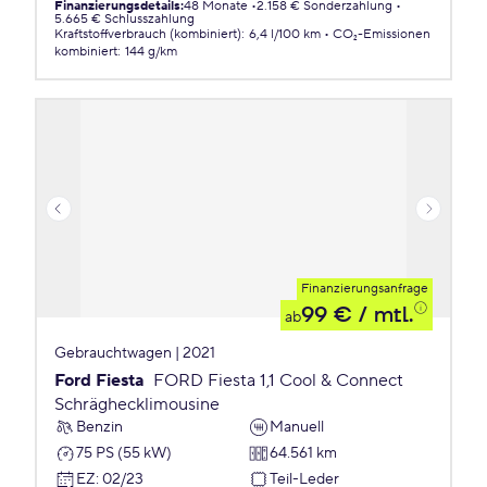
Finanzierungsdetails
:
48 Monate
2.158 € Sonderzahlung
5.665 € Schlusszahlung
Kraftstoffverbrauch (kombiniert)
:
6,4 l/100 km
CO₂-Emissionen
kombiniert
:
144 g/km
Finanzierungsanfrage
99 €
/ mtl.
ab
Gebrauchtwagen | 2021
Ford Fiesta
FORD Fiesta 1,1 Cool & Connect
Schräghecklimousine
Benzin
Manuell
75 PS (55 kW)
64.561 km
EZ
:
02/23
Teil-Leder