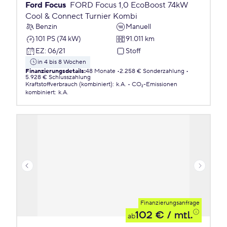
Ford Focus
FORD Focus 1,0 EcoBoost 74kW
Cool & Connect Turnier Kombi
Benzin
Manuell
101 PS (74 kW)
91.011 km
EZ
:
06/21
Stoff
in 4 bis 8 Wochen
Finanzierungsdetails
:
48 Monate
2.258 € Sonderzahlung
5.928 € Schlusszahlung
Kraftstoffverbrauch (kombiniert)
:
k.A.
CO₂-Emissionen
kombiniert
:
k.A.
Finanzierungsanfrage
102 €
/ mtl.
ab