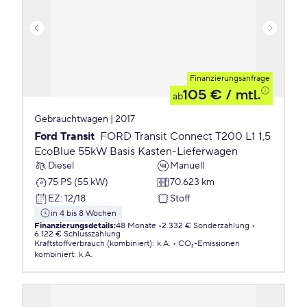
Finanzierungsanfrage
105 €
/ mtl.
ab
Gebrauchtwagen | 2017
Ford Transit
FORD Transit Connect T200 L1 1,5
EcoBlue 55kW Basis Kasten-Lieferwagen
Diesel
Manuell
75 PS (55 kW)
70.623 km
EZ
:
12/18
Stoff
in 4 bis 8 Wochen
Finanzierungsdetails
:
48 Monate
2.332 € Sonderzahlung
6.122 € Schlusszahlung
Kraftstoffverbrauch (kombiniert)
:
k.A.
CO₂-Emissionen
kombiniert
:
k.A.