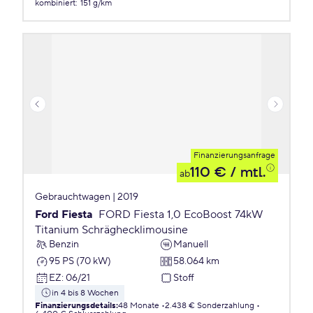
kombiniert
:
151 g/km
Finanzierungsanfrage
110 €
/ mtl.
ab
Gebrauchtwagen | 2019
Ford Fiesta
FORD Fiesta 1,0 EcoBoost 74kW
Titanium Schräghecklimousine
Benzin
Manuell
95 PS (70 kW)
58.064 km
EZ
:
06/21
Stoff
in 4 bis 8 Wochen
Finanzierungsdetails
:
48 Monate
2.438 € Sonderzahlung