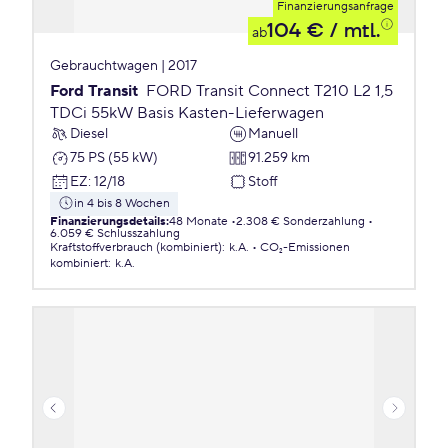
Finanzierungsanfrage
104 €
/ mtl.
ab
Gebrauchtwagen | 2017
Ford Transit
FORD Transit Connect T210 L2 1,5
TDCi 55kW Basis Kasten-Lieferwagen
Diesel
Manuell
75 PS (55 kW)
91.259 km
EZ
:
12/18
Stoff
in 4 bis 8 Wochen
Finanzierungsdetails
:
48 Monate
2.308 € Sonderzahlung
6.059 € Schlusszahlung
Kraftstoffverbrauch (kombiniert)
:
k.A.
CO₂-Emissionen
kombiniert
:
k.A.