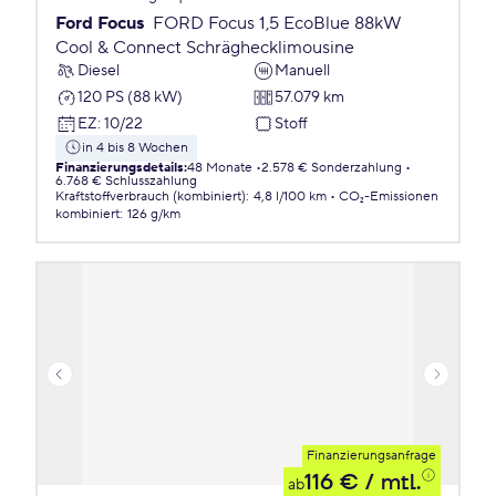
Ford Focus
FORD Focus 1,5 EcoBlue 88kW
Cool & Connect Schräghecklimousine
Diesel
Manuell
120 PS (88 kW)
57.079 km
EZ
:
10/22
Stoff
in 4 bis 8 Wochen
Finanzierungsdetails
:
48 Monate
2.578 € Sonderzahlung
6.768 € Schlusszahlung
Kraftstoffverbrauch (kombiniert)
:
4,8 l/100 km
CO₂-Emissionen
kombiniert
:
126 g/km
Finanzierungsanfrage
116 €
/ mtl.
ab