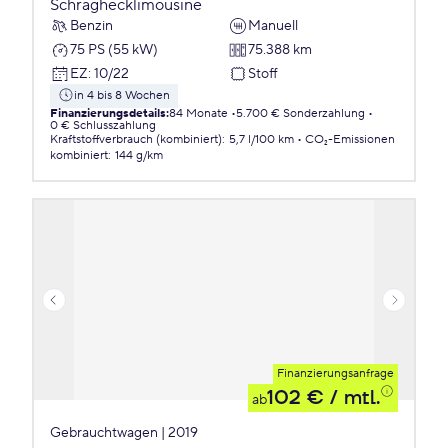
Schräghecklimousine
Benzin
Manuell
75 PS (55 kW)
75.388 km
EZ
:
10/22
Stoff
in 4 bis 8 Wochen
Finanzierungsdetails
:
84 Monate
5.700 € Sonderzahlung
0 € Schlusszahlung
Kraftstoffverbrauch (kombiniert)
:
5,7 l/100 km
CO₂-Emissionen
kombiniert
:
144 g/km
Finanzierungsanfrage
102 €
/ mtl.
ab
Gebrauchtwagen | 2019