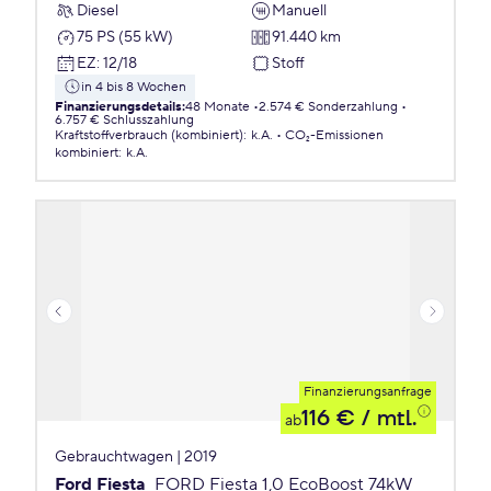
Diesel
Manuell
75 PS (55 kW)
91.440 km
EZ
:
12/18
Stoff
in 4 bis 8 Wochen
Finanzierungsdetails
:
48 Monate
2.574 € Sonderzahlung
6.757 € Schlusszahlung
Kraftstoffverbrauch (kombiniert)
:
k.A.
CO₂-Emissionen
kombiniert
:
k.A.
Finanzierungsanfrage
116 €
/ mtl.
ab
Gebrauchtwagen | 2019
Ford Fiesta
FORD Fiesta 1,0 EcoBoost 74kW