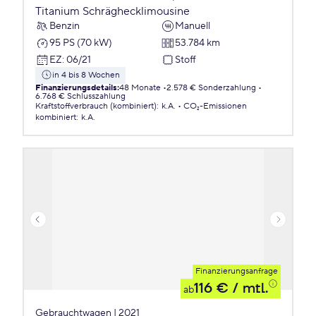
Titanium Schräghecklimousine
Benzin
Manuell
95 PS (70 kW)
53.784 km
EZ
:
06/21
Stoff
in 4 bis 8 Wochen
Finanzierungsdetails
:
48 Monate
2.578 € Sonderzahlung
6.768 € Schlusszahlung
Kraftstoffverbrauch (kombiniert)
:
k.A.
CO₂-Emissionen
kombiniert
:
k.A.
Finanzierungsanfrage
116 €
/ mtl.
ab
Gebrauchtwagen | 2021