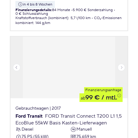
in 4 bis 8 Wochen
Finanzierungsdetails
:
84 Monate
5.900 € Sonderzahlung
0 € Schlusszahlung
Kraftstoffverbrauch (kombiniert)
:
5,7 l/100 km
CO₂-Emissionen
kombiniert
:
144 g/km
Finanzierungsanfrage
99 €
/ mtl.
ab
Gebrauchtwagen | 2017
Ford Transit
FORD Transit Connect T200 L1 1,5
EcoBlue 55kW Basis Kasten-Lieferwagen
Diesel
Manuell
75 PS (55 kW)
75.659 km