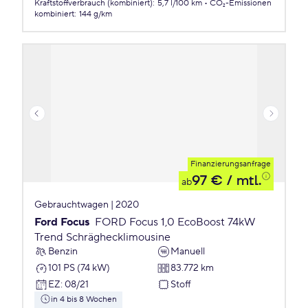
Kraftstoffverbrauch (kombiniert)
:
5,7 l/100 km
CO₂-Emissionen
kombiniert
:
144 g/km
Finanzierungsanfrage
97 €
/ mtl.
ab
Gebrauchtwagen | 2020
Ford Focus
FORD Focus 1,0 EcoBoost 74kW
Trend Schräghecklimousine
Benzin
Manuell
101 PS (74 kW)
83.772 km
EZ
:
08/21
Stoff
in 4 bis 8 Wochen