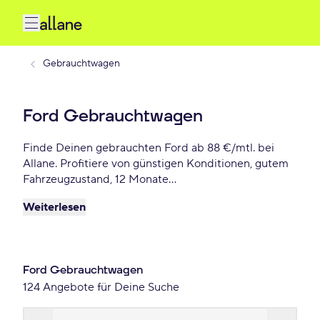
Gebrauchtwagen
Ford Gebrauchtwagen
Finde Deinen gebrauchten Ford ab 88 €/mtl. bei
Allane. Profitiere von günstigen Konditionen, gutem
Fahrzeugzustand, 12 Monate
Gebrauchtwagengarantie und vielen weiteren
Weiterlesen
Vorteile. Reserviere Dir Deinen Wunsch-Ford für die
nächsten 72 Stunden.
Ford Gebrauchtwagen
124 Angebote für Deine Suche