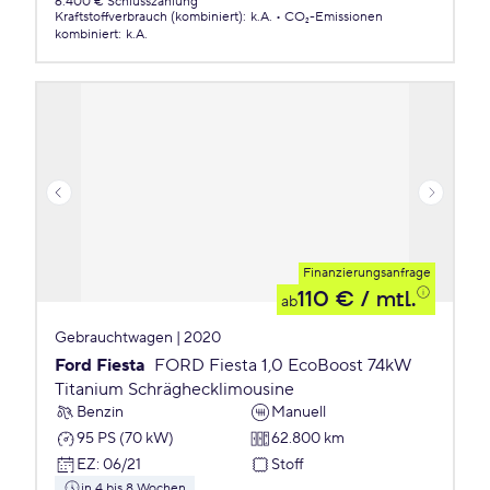
6.400 € Schlusszahlung
Kraftstoffverbrauch (kombiniert)
:
k.A.
CO₂-Emissionen
kombiniert
:
k.A.
Finanzierungsanfrage
110 €
/ mtl.
ab
Gebrauchtwagen | 2020
Ford Fiesta
FORD Fiesta 1,0 EcoBoost 74kW
Titanium Schräghecklimousine
Benzin
Manuell
95 PS (70 kW)
62.800 km
EZ
:
06/21
Stoff
in 4 bis 8 Wochen