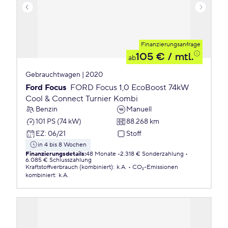
Finanzierungsanfrage
105 €
/ mtl.
ab
Gebrauchtwagen | 2020
Ford Focus
FORD Focus 1,0 EcoBoost 74kW
Cool & Connect Turnier Kombi
Benzin
Manuell
101 PS (74 kW)
88.268 km
EZ
:
06/21
Stoff
in 4 bis 8 Wochen
Finanzierungsdetails
:
48 Monate
2.318 € Sonderzahlung
6.085 € Schlusszahlung
Kraftstoffverbrauch (kombiniert)
:
k.A.
CO₂-Emissionen
kombiniert
:
k.A.