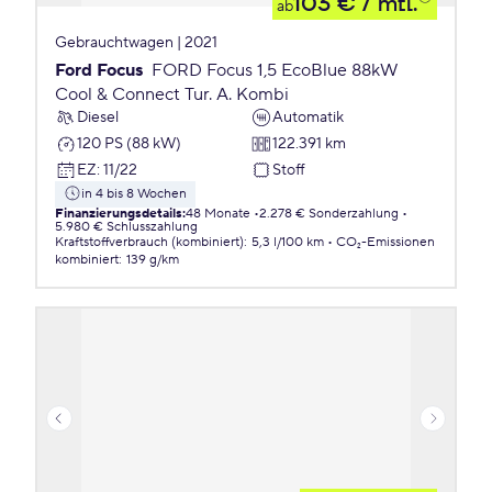
103 €
/ mtl.
ab
Gebrauchtwagen | 2021
Ford Focus
FORD Focus 1,5 EcoBlue 88kW
Cool & Connect Tur. A. Kombi
Diesel
Automatik
120 PS (88 kW)
122.391 km
EZ
:
11/22
Stoff
in 4 bis 8 Wochen
Finanzierungsdetails
:
48 Monate
2.278 € Sonderzahlung
5.980 € Schlusszahlung
Kraftstoffverbrauch (kombiniert)
:
5,3 l/100 km
CO₂-Emissionen
kombiniert
:
139 g/km