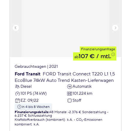
Finanzierungsanfrage
107 €
/ mtl.
ab
Gebrauchtwagen | 2021
Ford Transit
FORD Transit Connect T220 L1 1,5
EcoBlue 74kW Auto Trend Kasten-Lieferwagen
Diesel
Automatik
101 PS (74 kW)
101.224 km
EZ
:
09/22
Stoff
in 4 bis 8 Wochen
Finanzierungsdetails
:
48 Monate
2.376 € Sonderzahlung
6.237 € Schlusszahlung
Kraftstoffverbrauch (kombiniert)
:
k.A.
CO₂-Emissionen
kombiniert
:
k.A.