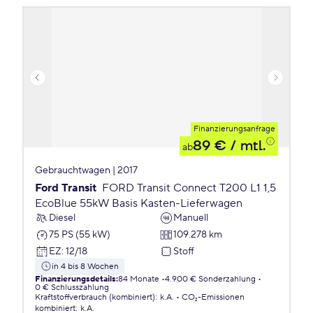
Finanzierungsanfrage
89 €
/ mtl.
ab
Gebrauchtwagen | 2017
Ford Transit
FORD Transit Connect T200 L1 1,5
EcoBlue 55kW Basis Kasten-Lieferwagen
Diesel
Manuell
75 PS (55 kW)
109.278 km
EZ
:
12/18
Stoff
in 4 bis 8 Wochen
Finanzierungsdetails
:
84 Monate
4.900 € Sonderzahlung
0 € Schlusszahlung
Kraftstoffverbrauch (kombiniert)
:
k.A.
CO₂-Emissionen
kombiniert
:
k.A.