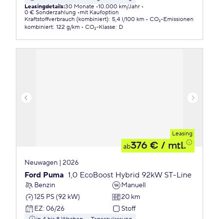
Leasingdetails
:
30 Monate
10.000 km/Jahr
0 € Sonderzahlung
mit Kaufoption
Kraftstoffverbrauch (kombiniert)
:
5,4 l/100 km
CO₂-Emissionen
kombiniert
:
122 g/km
CO₂-Klasse
:
D
Leasing
376 €
/ mtl.
ab
Neuwagen | 2026
Ford Puma
1,0 EcoBoost Hybrid 92kW ST-Line
Benzin
Manuell
125 PS (92 kW)
20 km
EZ
:
06/26
Stoff