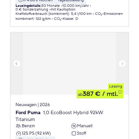
in 4 bis 8 Wochen
Tageszulassung
Leasingdetails
:
30 Monate
10.000 km/Jahr
0 € Sonderzahlung
mit Kaufoption
Kraftstoffverbrauch (kombiniert)
:
5,4 l/100 km
CO₂-Emissionen
kombiniert
:
122 g/km
CO₂-Klasse
:
D
Leasing
387 €
/ mtl.
ab
Neuwagen | 2026
Ford Puma
1,0 EcoBoost Hybrid 92kW
Titanium
Benzin
Manuell
125 PS (92 kW)
Stoff