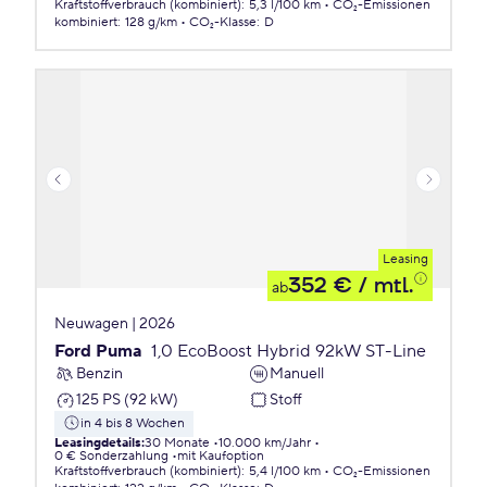
Kraftstoffverbrauch (kombiniert)
:
5,3 l/100 km
CO₂-Emissionen
kombiniert
:
128 g/km
CO₂-Klasse
:
D
Leasing
352 €
/ mtl.
ab
Neuwagen | 2026
Ford Puma
1,0 EcoBoost Hybrid 92kW ST-Line
Benzin
Manuell
125 PS (92 kW)
Stoff
in 4 bis 8 Wochen
Leasingdetails
:
30 Monate
10.000 km/Jahr
0 € Sonderzahlung
mit Kaufoption
Kraftstoffverbrauch (kombiniert)
:
5,4 l/100 km
CO₂-Emissionen