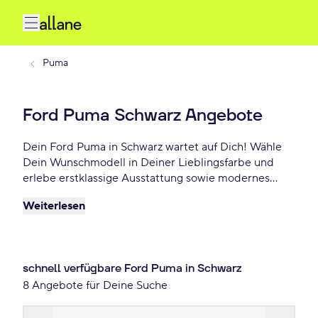
Puma
Ford Puma Schwarz Angebote
Dein Ford Puma in Schwarz wartet auf Dich! Wähle
Dein Wunschmodell in Deiner Lieblingsfarbe und
erlebe erstklassige Ausstattung sowie modernes
Design. Profitiere von flexiblen Leasing- und
Weiterlesen
Finanzierungsoptionen und fahre Dein Ford Puma
Schwarz schon ab 309 €/mtl.!
schnell verfügbare Ford Puma in Schwarz
8 Angebote für Deine Suche