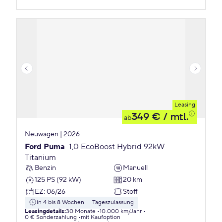
Leasing
349 €
/ mtl.
ab
Neuwagen | 2026
Ford Puma
1,0 EcoBoost Hybrid 92kW
Titanium
Benzin
Manuell
125 PS (92 kW)
20 km
EZ
:
06/26
Stoff
in 4 bis 8 Wochen
Tageszulassung
Leasingdetails
:
30 Monate
10.000 km/Jahr
0 € Sonderzahlung
mit Kaufoption