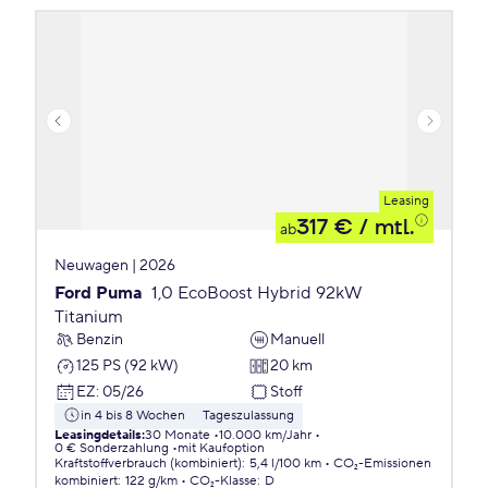
Leasing
317 €
/ mtl.
ab
Neuwagen | 2026
Ford Puma
1,0 EcoBoost Hybrid 92kW
Titanium
Benzin
Manuell
125 PS (92 kW)
20 km
EZ
:
05/26
Stoff
in 4 bis 8 Wochen
Tageszulassung
Leasingdetails
:
30 Monate
10.000 km/Jahr
0 € Sonderzahlung
mit Kaufoption
Kraftstoffverbrauch (kombiniert)
:
5,4 l/100 km
CO₂-Emissionen
kombiniert
:
122 g/km
CO₂-Klasse
:
D