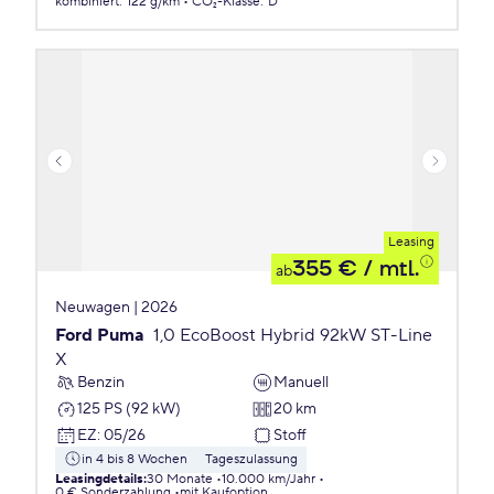
kombiniert
:
122 g/km
CO₂-Klasse
:
D
Leasing
355 €
/ mtl.
ab
Neuwagen | 2026
Ford Puma
1,0 EcoBoost Hybrid 92kW ST-Line
X
Benzin
Manuell
125 PS (92 kW)
20 km
EZ
:
05/26
Stoff
in 4 bis 8 Wochen
Tageszulassung
Leasingdetails
:
30 Monate
10.000 km/Jahr
0 € Sonderzahlung
mit Kaufoption