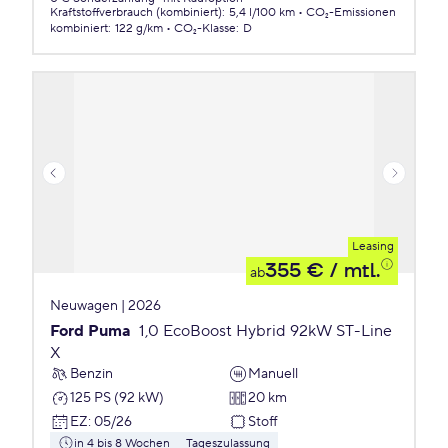
Kraftstoffverbrauch (kombiniert)
:
5,4 l/100 km
CO₂-Emissionen
kombiniert
:
122 g/km
CO₂-Klasse
:
D
Leasing
355 €
/ mtl.
ab
Neuwagen | 2026
Ford Puma
1,0 EcoBoost Hybrid 92kW ST-Line
X
Benzin
Manuell
125 PS (92 kW)
20 km
EZ
:
05/26
Stoff
in 4 bis 8 Wochen
Tageszulassung