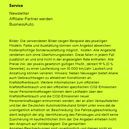
Service
Newsletter
Affiliate-Partner werden
BusinessAuto
Bilder: Die verwendeten Bilder zeigen Beispiele des jeweiligen
Modells. Farbe und Ausstattung können vom Angebot abweichen.
Kostenpflichtige Sonderausstattung möglich. Kosten: Alle Angebote
verstehen sich ohne Überführungskosten. Diese fallen in jedem Fall
zusätzlich an und sind nicht in der angezeigten Rate enthalten. Alle
Preise inkl. der jeweils gesetzlich gültigen MwSt., derzeit 19 % (0 %
Gewerbe), zu einer Laufleistung von 10.000 km/Jahr. Laufzeit und
Anzahlung können variieren. Hinweis: Neben Neuwagen bietet Allane
auch Gebrauchtwagen zu attraktiven Konditionen an.
Kraftstoffverbrauch: Weitere Informationen zum offiziellen
Kraftstoffverbrauch und den offiziellen spezifischen CO2-Emissionen
neuer Personenkraftwagen können dem Leitfaden über den
Kraftstoffverbrauch und die CO2-Emissionen neuer
Personenkraftwagen entnommen werden, der an allen Verkaufsstellen
und bei der Deutschen Automobiltreuhand GmbH unter www.dat.de
unentgeltlich erhältlich ist. Beschreibung: Die Fahrzeugbeschreibung
dient lediglich der allg. Identifizierung des Fahrzeuges und stellt keine
Zusicherung im kaufrechtlichen Sinn dar. Die Angaben erheben nicht
den Anspruch auf Vollständigkeit. Die gemachten
Angaben/Beschreibungen sind unverbindlich und dienen nicht als