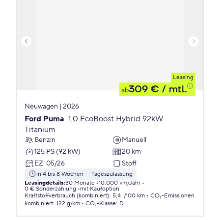
Leasing
309 €
/ mtl.
ab
Neuwagen | 2026
Ford Puma
1,0 EcoBoost Hybrid 92kW
Titanium
Benzin
Manuell
125 PS (92 kW)
20 km
EZ
:
05/26
Stoff
in 4 bis 8 Wochen
Tageszulassung
Leasingdetails
:
30 Monate
10.000 km/Jahr
0 € Sonderzahlung
mit Kaufoption
Kraftstoffverbrauch (kombiniert)
:
5,4 l/100 km
CO₂-Emissionen
kombiniert
:
122 g/km
CO₂-Klasse
:
D