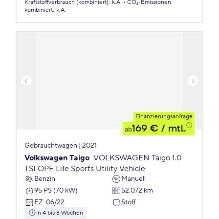
Kraftstoffverbrauch (kombiniert)
:
k.A.
CO₂-Emissionen
kombiniert
:
k.A.
Finanzierungsanfrage
169 €
/ mtl.
ab
Gebrauchtwagen | 2021
Volkswagen Taigo
VOLKSWAGEN Taigo 1.0
TSI OPF Life Sports Utility Vehicle
Benzin
Manuell
95 PS (70 kW)
52.072 km
EZ
:
06/22
Stoff
in 4 bis 8 Wochen