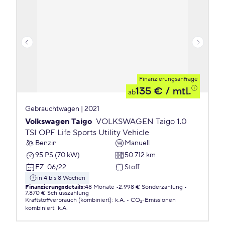
Finanzierungsanfrage
135 €
/ mtl.
ab
Gebrauchtwagen | 2021
Volkswagen Taigo
VOLKSWAGEN Taigo 1.0
TSI OPF Life Sports Utility Vehicle
Benzin
Manuell
95 PS (70 kW)
50.712 km
EZ
:
06/22
Stoff
in 4 bis 8 Wochen
Finanzierungsdetails
:
48 Monate
2.998 € Sonderzahlung
7.870 € Schlusszahlung
Kraftstoffverbrauch (kombiniert)
:
k.A.
CO₂-Emissionen
kombiniert
:
k.A.