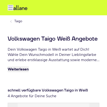
Taigo
Volkswagen Taigo Weiß Angebote
Dein Volkswagen Taigo in Weiß wartet auf Dich!
Wähle Dein Wunschmodell in Deiner Lieblingsfarbe
und erlebe erstklassige Ausstattung sowie modernes
Design. Profitiere von flexiblen Leasing- und
Weiterlesen
Finanzierungsoptionen und fahre Dein Volkswagen
Taigo Weiß schon ab 135 €/mtl.!
schnell verfügbare Volkswagen Taigo in Weiß
4 Angebote für Deine Suche