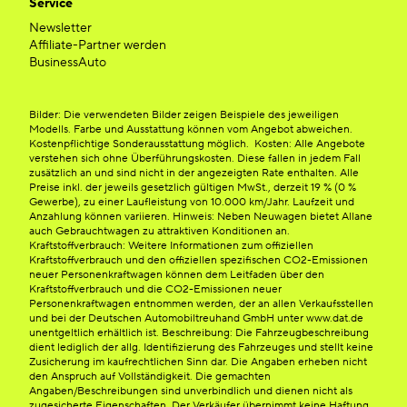
Service
Newsletter
Affiliate-Partner werden
BusinessAuto
Bilder: Die verwendeten Bilder zeigen Beispiele des jeweiligen
Modells. Farbe und Ausstattung können vom Angebot abweichen.
Kostenpflichtige Sonderausstattung möglich. Kosten: Alle Angebote
verstehen sich ohne Überführungskosten. Diese fallen in jedem Fall
zusätzlich an und sind nicht in der angezeigten Rate enthalten. Alle
Preise inkl. der jeweils gesetzlich gültigen MwSt., derzeit 19 % (0 %
Gewerbe), zu einer Laufleistung von 10.000 km/Jahr. Laufzeit und
Anzahlung können variieren. Hinweis: Neben Neuwagen bietet Allane
auch Gebrauchtwagen zu attraktiven Konditionen an.
Kraftstoffverbrauch: Weitere Informationen zum offiziellen
Kraftstoffverbrauch und den offiziellen spezifischen CO2-Emissionen
neuer Personenkraftwagen können dem Leitfaden über den
Kraftstoffverbrauch und die CO2-Emissionen neuer
Personenkraftwagen entnommen werden, der an allen Verkaufsstellen
und bei der Deutschen Automobiltreuhand GmbH unter www.dat.de
unentgeltlich erhältlich ist. Beschreibung: Die Fahrzeugbeschreibung
dient lediglich der allg. Identifizierung des Fahrzeuges und stellt keine
Zusicherung im kaufrechtlichen Sinn dar. Die Angaben erheben nicht
den Anspruch auf Vollständigkeit. Die gemachten
Angaben/Beschreibungen sind unverbindlich und dienen nicht als
zugesicherte Eigenschaften. Der Verkäufer übernimmt keine Haftung