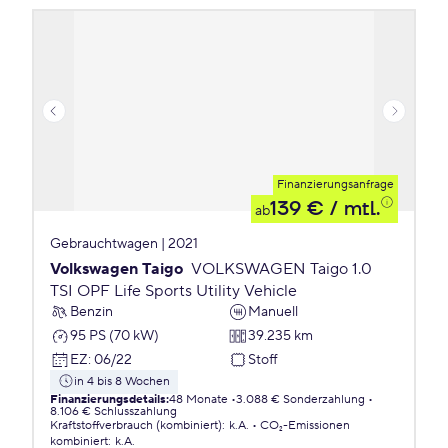
Finanzierungsanfrage
139 €
/ mtl.
ab
Gebrauchtwagen | 2021
Volkswagen Taigo
VOLKSWAGEN Taigo 1.0
TSI OPF Life Sports Utility Vehicle
Benzin
Manuell
95 PS (70 kW)
39.235 km
EZ
:
06/22
Stoff
in 4 bis 8 Wochen
Finanzierungsdetails
:
48 Monate
3.088 € Sonderzahlung
8.106 € Schlusszahlung
Kraftstoffverbrauch (kombiniert)
:
k.A.
CO₂-Emissionen
kombiniert
:
k.A.