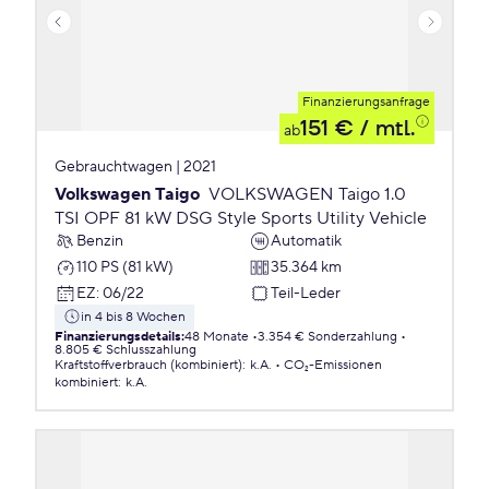
Finanzierungsanfrage
151 €
/ mtl.
ab
Gebrauchtwagen | 2021
Volkswagen Taigo
VOLKSWAGEN Taigo 1.0
TSI OPF 81 kW DSG Style Sports Utility Vehicle
Benzin
Automatik
110 PS (81 kW)
35.364 km
EZ
:
06/22
Teil-Leder
in 4 bis 8 Wochen
Finanzierungsdetails
:
48 Monate
3.354 € Sonderzahlung
8.805 € Schlusszahlung
Kraftstoffverbrauch (kombiniert)
:
k.A.
CO₂-Emissionen
kombiniert
:
k.A.