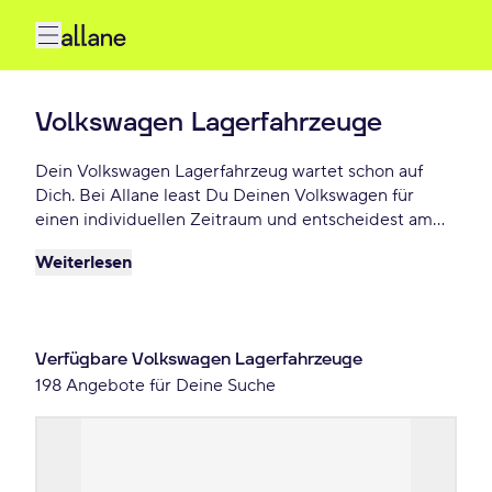
Volkswagen Lagerfahrzeuge
Dein Volkswagen Lagerfahrzeug wartet schon auf
Dich. Bei Allane least Du Deinen Volkswagen für
einen individuellen Zeitraum und entscheidest am
Ende der Laufzeit ob Du Dein Volkswagen kaufen
Weiterlesen
möchtest oder zurückgeben willst. Finde das
perfekte Volkswagen Lagerfahrzeug Angebot schon
ab 79 € monatlich.
Verfügbare Volkswagen Lagerfahrzeuge
198 Angebote für Deine Suche