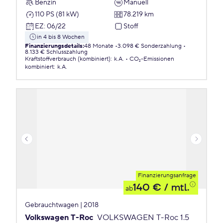
Benzin
Manuell
110 PS (81 kW)
78.219 km
EZ
:
06/22
Stoff
in 4 bis 8 Wochen
Finanzierungsdetails
:
48 Monate
3.098 € Sonderzahlung
8.133 € Schlusszahlung
Kraftstoffverbrauch (kombiniert)
:
k.A.
CO₂-Emissionen
kombiniert
:
k.A.
Finanzierungsanfrage
140 €
/ mtl.
ab
Gebrauchtwagen | 2018
Volkswagen T-Roc
VOLKSWAGEN T-Roc 1.5