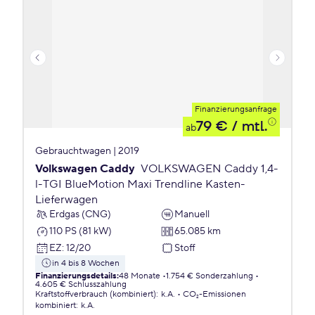
Finanzierungsanfrage
79 €
/ mtl.
ab
Gebrauchtwagen | 2019
Volkswagen Caddy
VOLKSWAGEN Caddy 1,4-
l-TGI BlueMotion Maxi Trendline Kasten-
Lieferwagen
Erdgas (CNG)
Manuell
110 PS (81 kW)
65.085 km
EZ
:
12/20
Stoff
in 4 bis 8 Wochen
Finanzierungsdetails
:
48 Monate
1.754 € Sonderzahlung
4.605 € Schlusszahlung
Kraftstoffverbrauch (kombiniert)
:
k.A.
CO₂-Emissionen
kombiniert
:
k.A.