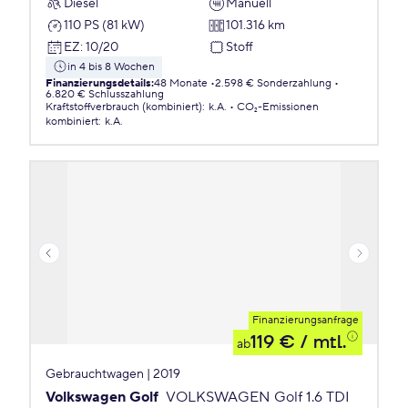
Diesel
Manuell
110 PS (81 kW)
101.316 km
EZ
:
10/20
Stoff
in 4 bis 8 Wochen
Finanzierungsdetails
:
48 Monate
2.598 € Sonderzahlung
6.820 € Schlusszahlung
Kraftstoffverbrauch (kombiniert)
:
k.A.
CO₂-Emissionen
kombiniert
:
k.A.
Finanzierungsanfrage
119 €
/ mtl.
ab
Gebrauchtwagen | 2019
Volkswagen Golf
VOLKSWAGEN Golf 1.6 TDI