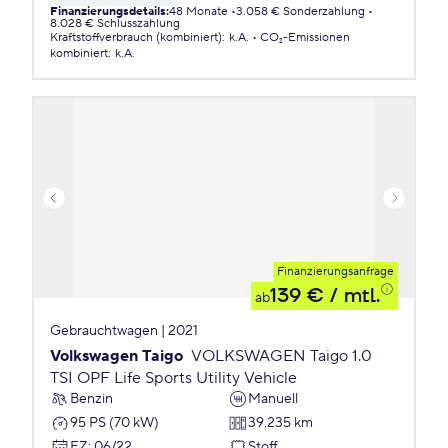
Finanzierungsdetails
:
48 Monate
3.058 € Sonderzahlung
8.028 € Schlusszahlung
Kraftstoffverbrauch (kombiniert)
:
k.A.
CO₂-Emissionen
kombiniert
:
k.A.
Finanzierungsanfrage
139 €
/ mtl.
ab
Gebrauchtwagen | 2021
Volkswagen Taigo
VOLKSWAGEN Taigo 1.0
TSI OPF Life Sports Utility Vehicle
Benzin
Manuell
95 PS (70 kW)
39.235 km
EZ
:
06/22
Stoff