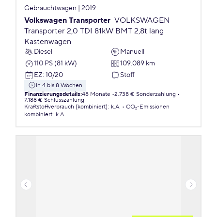
Gebrauchtwagen | 2019
Volkswagen Transporter
VOLKSWAGEN
Transporter 2,0 TDI 81kW BMT 2,8t lang
Kastenwagen
Diesel
Manuell
110 PS (81 kW)
109.089 km
EZ
:
10/20
Stoff
in 4 bis 8 Wochen
Finanzierungsdetails
:
48 Monate
2.738 € Sonderzahlung
7.188 € Schlusszahlung
Kraftstoffverbrauch (kombiniert)
:
k.A.
CO₂-Emissionen
kombiniert
:
k.A.