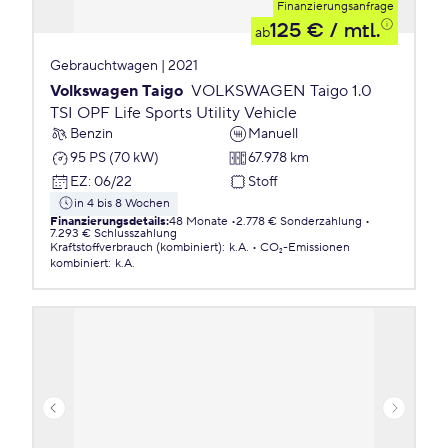
Finanzierungsanfrage
125 €
/ mtl.
ab
Gebrauchtwagen | 2021
Volkswagen Taigo
VOLKSWAGEN Taigo 1.0
TSI OPF Life Sports Utility Vehicle
Benzin
Manuell
95 PS (70 kW)
67.978 km
EZ
:
06/22
Stoff
in 4 bis 8 Wochen
Finanzierungsdetails
:
48 Monate
2.778 € Sonderzahlung
7.293 € Schlusszahlung
Kraftstoffverbrauch (kombiniert)
:
k.A.
CO₂-Emissionen
kombiniert
:
k.A.