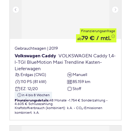
Finanzierungsanfrage
79 €
/ mtl.
ab
Gebrauchtwagen | 2019
Volkswagen Caddy
VOLKSWAGEN Caddy 1,4-
l-TGI BlueMotion Maxi Trendline Kasten-
Lieferwagen
Erdgas (CNG)
Manuell
110 PS (81 kW)
85.159 km
EZ
:
12/20
Stoff
in 4 bis 8 Wochen
Finanzierungsdetails
:
48 Monate
1.754 € Sonderzahlung
4.605 € Schlusszahlung
Kraftstoffverbrauch (kombiniert)
:
k.A.
CO₂-Emissionen
kombiniert
:
k.A.