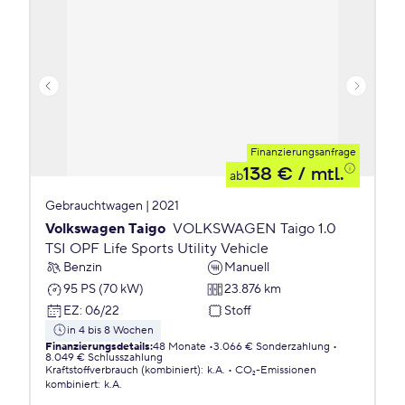
Finanzierungsanfrage
138 €
/ mtl.
ab
Gebrauchtwagen | 2021
Volkswagen Taigo
VOLKSWAGEN Taigo 1.0
TSI OPF Life Sports Utility Vehicle
Benzin
Manuell
95 PS (70 kW)
23.876 km
EZ
:
06/22
Stoff
in 4 bis 8 Wochen
Finanzierungsdetails
:
48 Monate
3.066 € Sonderzahlung
8.049 € Schlusszahlung
Kraftstoffverbrauch (kombiniert)
:
k.A.
CO₂-Emissionen
kombiniert
:
k.A.