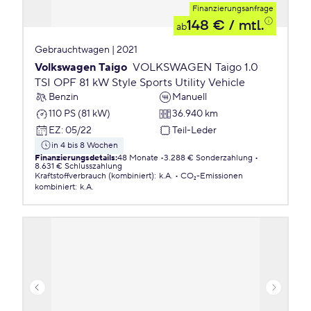
Finanzierungsanfrage
148 €
/ mtl.
ab
Gebrauchtwagen | 2021
Volkswagen Taigo
VOLKSWAGEN Taigo 1.0
TSI OPF 81 kW Style Sports Utility Vehicle
Benzin
Manuell
110 PS (81 kW)
36.940 km
EZ
:
05/22
Teil-Leder
in 4 bis 8 Wochen
Finanzierungsdetails
:
48 Monate
3.288 € Sonderzahlung
8.631 € Schlusszahlung
Kraftstoffverbrauch (kombiniert)
:
k.A.
CO₂-Emissionen
kombiniert
:
k.A.