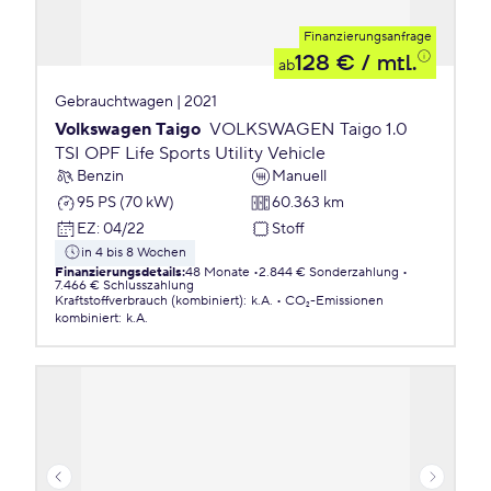
Finanzierungsanfrage
128 €
/ mtl.
ab
Gebrauchtwagen | 2021
Volkswagen Taigo
VOLKSWAGEN Taigo 1.0
TSI OPF Life Sports Utility Vehicle
Benzin
Manuell
95 PS (70 kW)
60.363 km
EZ
:
04/22
Stoff
in 4 bis 8 Wochen
Finanzierungsdetails
:
48 Monate
2.844 € Sonderzahlung
7.466 € Schlusszahlung
Kraftstoffverbrauch (kombiniert)
:
k.A.
CO₂-Emissionen
kombiniert
:
k.A.