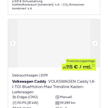
6.531 € Schlusszahlung
Kraftstoffverbrauch (kombiniert)
:
k.A.
CO₂-Emissionen
kombiniert
:
k.A.
Finanzierungsanfrage
115 €
/ mtl.
ab
Gebrauchtwagen | 2019
Volkswagen Caddy
VOLKSWAGEN Caddy 1,4-
l-TGI BlueMotion Maxi Trendline Kasten-
Lieferwagen
Erdgas (CNG)
Manuell
110 PS (81 kW)
39.289 km