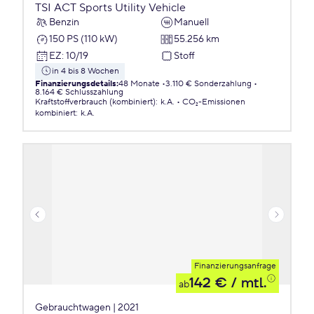
TSI ACT Sports Utility Vehicle
Benzin
Manuell
150 PS (110 kW)
55.256 km
EZ
:
10/19
Stoff
in 4 bis 8 Wochen
Finanzierungsdetails
:
48 Monate
3.110 € Sonderzahlung
8.164 € Schlusszahlung
Kraftstoffverbrauch (kombiniert)
:
k.A.
CO₂-Emissionen
kombiniert
:
k.A.
Finanzierungsanfrage
142 €
/ mtl.
ab
Gebrauchtwagen | 2021