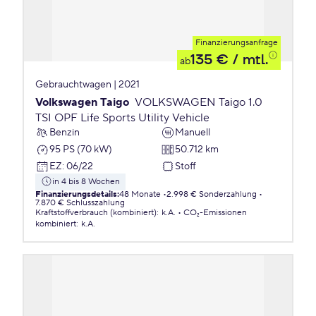
Finanzierungsanfrage
135 €
/ mtl.
ab
Gebrauchtwagen | 2021
Volkswagen Taigo
VOLKSWAGEN Taigo 1.0
TSI OPF Life Sports Utility Vehicle
Benzin
Manuell
95 PS (70 kW)
50.712 km
EZ
:
06/22
Stoff
in 4 bis 8 Wochen
Finanzierungsdetails
:
48 Monate
2.998 € Sonderzahlung
7.870 € Schlusszahlung
Kraftstoffverbrauch (kombiniert)
:
k.A.
CO₂-Emissionen
kombiniert
:
k.A.