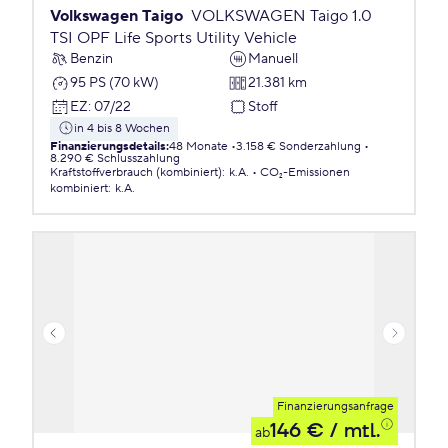
Volkswagen Taigo
VOLKSWAGEN Taigo 1.0
TSI OPF Life Sports Utility Vehicle
Benzin
Manuell
95 PS (70 kW)
21.381 km
EZ
:
07/22
Stoff
in 4 bis 8 Wochen
Finanzierungsdetails
:
48 Monate
3.158 € Sonderzahlung
8.290 € Schlusszahlung
Kraftstoffverbrauch (kombiniert)
:
k.A.
CO₂-Emissionen
kombiniert
:
k.A.
Finanzierungsanfrage
146 €
/ mtl.
ab