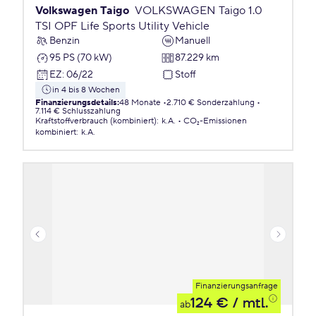
Volkswagen Taigo
VOLKSWAGEN Taigo 1.0
TSI OPF Life Sports Utility Vehicle
Benzin
Manuell
95 PS (70 kW)
87.229 km
EZ
:
06/22
Stoff
in 4 bis 8 Wochen
Finanzierungsdetails
:
48 Monate
2.710 € Sonderzahlung
7.114 € Schlusszahlung
Kraftstoffverbrauch (kombiniert)
:
k.A.
CO₂-Emissionen
kombiniert
:
k.A.
Finanzierungsanfrage
124 €
/ mtl.
ab