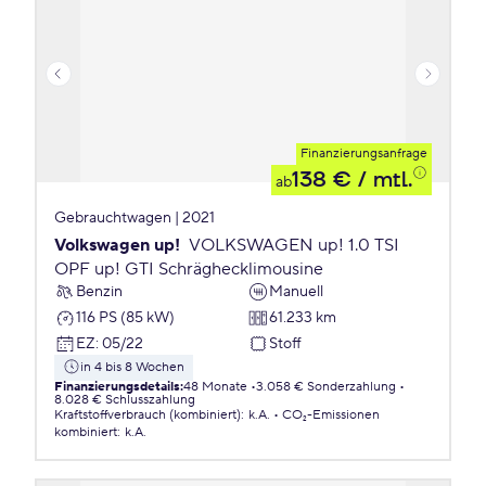
Finanzierungsanfrage
138 €
/ mtl.
ab
Gebrauchtwagen | 2021
Volkswagen up!
VOLKSWAGEN up! 1.0 TSI
OPF up! GTI Schräghecklimousine
Benzin
Manuell
116 PS (85 kW)
61.233 km
EZ
:
05/22
Stoff
in 4 bis 8 Wochen
Finanzierungsdetails
:
48 Monate
3.058 € Sonderzahlung
8.028 € Schlusszahlung
Kraftstoffverbrauch (kombiniert)
:
k.A.
CO₂-Emissionen
kombiniert
:
k.A.