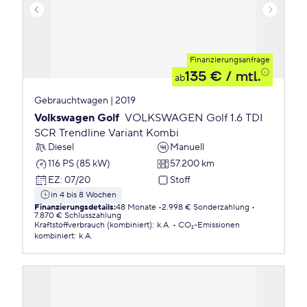
Finanzierungsanfrage
135 €
/ mtl.
ab
Gebrauchtwagen | 2019
Volkswagen Golf
VOLKSWAGEN Golf 1.6 TDI
SCR Trendline Variant Kombi
Diesel
Manuell
116 PS (85 kW)
57.200 km
EZ
:
07/20
Stoff
in 4 bis 8 Wochen
Finanzierungsdetails
:
48 Monate
2.998 € Sonderzahlung
7.870 € Schlusszahlung
Kraftstoffverbrauch (kombiniert)
:
k.A.
CO₂-Emissionen
kombiniert
:
k.A.