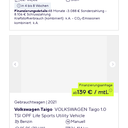
in 4 bis 8 Wochen
Finanzierungsdetails
:
48 Monate
3.088 € Sonderzahlung
8.106 € Schlusszahlung
Kraftstoffverbrauch (kombiniert)
:
k.A.
CO₂-Emissionen
kombiniert
:
k.A.
Finanzierungsanfrage
139 €
/ mtl.
ab
Gebrauchtwagen | 2021
Volkswagen Taigo
VOLKSWAGEN Taigo 1.0
TSI OPF Life Sports Utility Vehicle
Benzin
Manuell