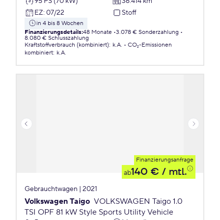
95 PS (70 kW)
36.414 km
EZ
:
07/22
Stoff
in 4 bis 8 Wochen
Finanzierungsdetails
:
48 Monate
3.078 € Sonderzahlung
8.080 € Schlusszahlung
Kraftstoffverbrauch (kombiniert)
:
k.A.
CO₂-Emissionen
kombiniert
:
k.A.
Finanzierungsanfrage
140 €
/ mtl.
ab
Gebrauchtwagen | 2021
Volkswagen Taigo
VOLKSWAGEN Taigo 1.0
TSI OPF 81 kW Style Sports Utility Vehicle