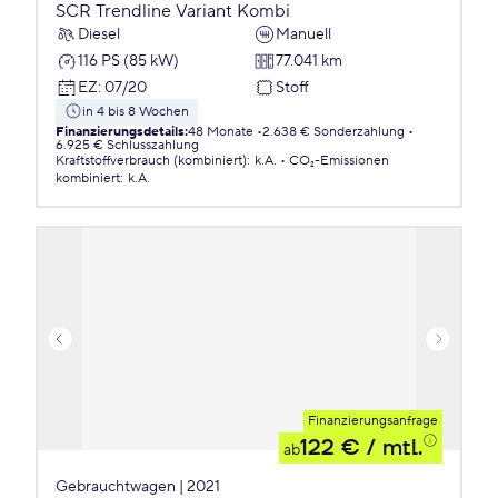
SCR Trendline Variant Kombi
Diesel
Manuell
116 PS (85 kW)
77.041 km
EZ
:
07/20
Stoff
in 4 bis 8 Wochen
Finanzierungsdetails
:
48 Monate
2.638 € Sonderzahlung
6.925 € Schlusszahlung
Kraftstoffverbrauch (kombiniert)
:
k.A.
CO₂-Emissionen
kombiniert
:
k.A.
Finanzierungsanfrage
122 €
/ mtl.
ab
Gebrauchtwagen | 2021