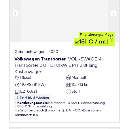
Finanzierungsanfrage
151 €
/ mtl.
ab
Gebrauchtwagen | 2020
Volkswagen Transporter
VOLKSWAGEN
Transporter 2,0 TDI 81kW BMT 2,8t lang
Kastenwagen
Diesel
Manuell
110 PS (81 kW)
113.713 km
EZ
:
03/21
Stoff
in 4 bis 8 Wochen
Finanzierungsdetails
:
48 Monate
3.354 € Sonderzahlung
8.805 € Schlusszahlung
Kraftstoffverbrauch (kombiniert)
:
k.A.
CO₂-Emissionen
kombiniert
:
k.A.