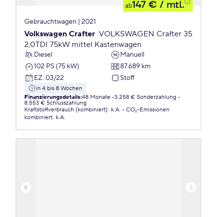
147 €
/ mtl.
ab
Gebrauchtwagen | 2021
Volkswagen Crafter
VOLKSWAGEN Crafter 35
2,0TDI 75kW mittel Kastenwagen
Diesel
Manuell
102 PS (75 kW)
87.689 km
EZ
:
03/22
Stoff
in 4 bis 8 Wochen
Finanzierungsdetails
:
48 Monate
3.258 € Sonderzahlung
8.553 € Schlusszahlung
Kraftstoffverbrauch (kombiniert)
:
k.A.
CO₂-Emissionen
kombiniert
:
k.A.