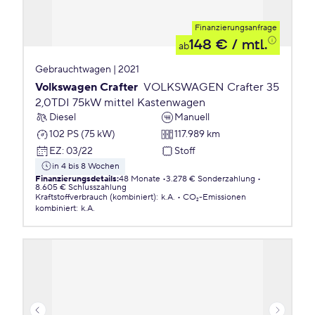
Finanzierungsanfrage
148 €
/ mtl.
ab
Gebrauchtwagen | 2021
Volkswagen Crafter
VOLKSWAGEN Crafter 35
2,0TDI 75kW mittel Kastenwagen
Diesel
Manuell
102 PS (75 kW)
117.989 km
EZ
:
03/22
Stoff
in 4 bis 8 Wochen
Finanzierungsdetails
:
48 Monate
3.278 € Sonderzahlung
8.605 € Schlusszahlung
Kraftstoffverbrauch (kombiniert)
:
k.A.
CO₂-Emissionen
kombiniert
:
k.A.