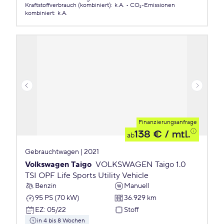
Kraftstoffverbrauch (kombiniert)
:
k.A.
CO₂-Emissionen
kombiniert
:
k.A.
Finanzierungsanfrage
138 €
/ mtl.
ab
Gebrauchtwagen | 2021
Volkswagen Taigo
VOLKSWAGEN Taigo 1.0
TSI OPF Life Sports Utility Vehicle
Benzin
Manuell
95 PS (70 kW)
36.929 km
EZ
:
05/22
Stoff
in 4 bis 8 Wochen