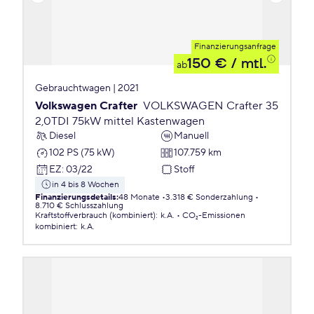
Finanzierungsanfrage
150 €
/ mtl.
ab
Gebrauchtwagen | 2021
Volkswagen Crafter
VOLKSWAGEN Crafter 35
2,0TDI 75kW mittel Kastenwagen
Diesel
Manuell
102 PS (75 kW)
107.759 km
EZ
:
03/22
Stoff
in 4 bis 8 Wochen
Finanzierungsdetails
:
48 Monate
3.318 € Sonderzahlung
8.710 € Schlusszahlung
Kraftstoffverbrauch (kombiniert)
:
k.A.
CO₂-Emissionen
kombiniert
:
k.A.