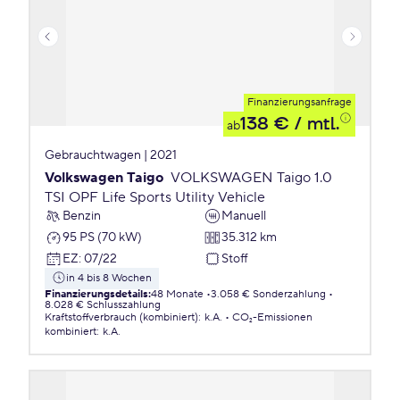
Finanzierungsanfrage
138 €
/ mtl.
ab
Gebrauchtwagen | 2021
Volkswagen Taigo
VOLKSWAGEN Taigo 1.0
TSI OPF Life Sports Utility Vehicle
Benzin
Manuell
95 PS (70 kW)
35.312 km
EZ
:
07/22
Stoff
in 4 bis 8 Wochen
Finanzierungsdetails
:
48 Monate
3.058 € Sonderzahlung
8.028 € Schlusszahlung
Kraftstoffverbrauch (kombiniert)
:
k.A.
CO₂-Emissionen
kombiniert
:
k.A.