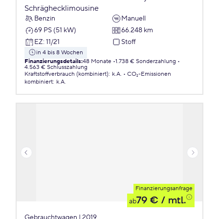
Schräghecklimousine
Benzin
Manuell
69 PS (51 kW)
66.248 km
EZ
:
11/21
Stoff
in 4 bis 8 Wochen
Finanzierungsdetails
:
48 Monate
1.738 € Sonderzahlung
4.563 € Schlusszahlung
Kraftstoffverbrauch (kombiniert)
:
k.A.
CO₂-Emissionen
kombiniert
:
k.A.
Finanzierungsanfrage
79 €
/ mtl.
ab
Gebrauchtwagen | 2019