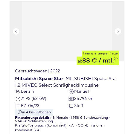
Finanzierungsanfrage
88 €
/ mtl.
ab
Gebrauchtwagen | 2022
Mitsubishi Space Star
MITSUBISHI Space Star
1.2 MIVEC Select Schräghecklimousine
Benzin
Manuell
71 PS (52 kW)
25.796 km
EZ
:
06/23
Stoff
in 4 bis 8 Wochen
Finanzierungsdetails
:
48 Monate
1.958 € Sonderzahlung
5.140 € Schlusszahlung
Kraftstoffverbrauch (kombiniert)
:
k.A.
CO₂-Emissionen
kombiniert
:
k.A.