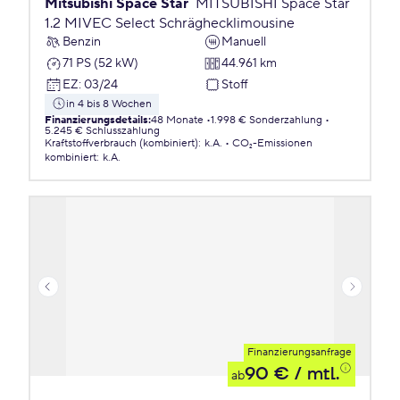
Mitsubishi Space Star
MITSUBISHI Space Star
1.2 MIVEC Select Schräghecklimousine
Benzin
Manuell
71 PS (52 kW)
44.961 km
EZ
:
03/24
Stoff
in 4 bis 8 Wochen
Finanzierungsdetails
:
48 Monate
1.998 € Sonderzahlung
5.245 € Schlusszahlung
Kraftstoffverbrauch (kombiniert)
:
k.A.
CO₂-Emissionen
kombiniert
:
k.A.
Finanzierungsanfrage
90 €
/ mtl.
ab