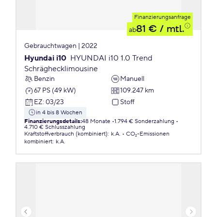
Finanzierungsanfrage
81 €
/ mtl.
ab
Gebrauchtwagen | 2022
Hyundai i10
HYUNDAI i10 1.0 Trend
Schräghecklimousine
Benzin
Manuell
67 PS (49 kW)
109.247 km
EZ
:
03/23
Stoff
in 4 bis 8 Wochen
Finanzierungsdetails
:
48 Monate
1.794 € Sonderzahlung
4.710 € Schlusszahlung
Kraftstoffverbrauch (kombiniert)
:
k.A.
CO₂-Emissionen
kombiniert
:
k.A.