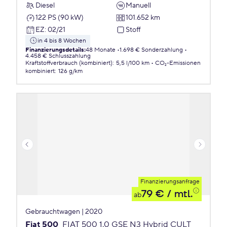
Diesel
Manuell
122 PS (90 kW)
101.652 km
EZ
:
02/21
Stoff
in 4 bis 8 Wochen
Finanzierungsdetails
:
48 Monate
1.698 € Sonderzahlung
4.458 € Schlusszahlung
Kraftstoffverbrauch (kombiniert)
:
5,5 l/100 km
CO₂-Emissionen
kombiniert
:
126 g/km
Finanzierungsanfrage
79 €
/ mtl.
ab
Gebrauchtwagen | 2020
Fiat 500
FIAT 500 1.0 GSE N3 Hybrid CULT