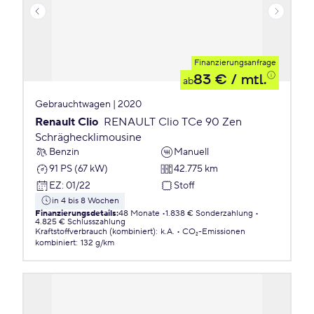
Finanzierungsanfrage
83 €
/ mtl.
ab
Gebrauchtwagen | 2020
Renault Clio
RENAULT Clio TCe 90 Zen
Schräghecklimousine
Benzin
Manuell
91 PS (67 kW)
42.775 km
EZ
:
01/22
Stoff
in 4 bis 8 Wochen
Finanzierungsdetails
:
48 Monate
1.838 € Sonderzahlung
4.825 € Schlusszahlung
Kraftstoffverbrauch (kombiniert)
:
k.A.
CO₂-Emissionen
kombiniert
:
132 g/km