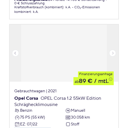
0 € Schlusszahlung
Kraftstoffverbrauch (kombiniert)
:
k.A.
CO₂-Emissionen
kombiniert
:
k.A.
Finanzierungsanfrage
89 €
/ mtl.
ab
Gebrauchtwagen | 2021
Opel Corsa
OPEL Corsa 1.2 55kW Edition
Schräghecklimousine
Benzin
Manuell
75 PS (55 kW)
30.058 km
EZ
:
07/22
Stoff