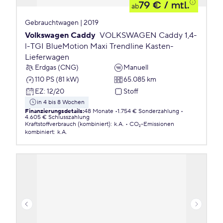
79 €
/ mtl.
ab
Gebrauchtwagen | 2019
Volkswagen Caddy
VOLKSWAGEN Caddy 1,4-
l-TGI BlueMotion Maxi Trendline Kasten-
Lieferwagen
Erdgas (CNG)
Manuell
110 PS (81 kW)
65.085 km
EZ
:
12/20
Stoff
in 4 bis 8 Wochen
Finanzierungsdetails
:
48 Monate
1.754 € Sonderzahlung
4.605 € Schlusszahlung
Kraftstoffverbrauch (kombiniert)
:
k.A.
CO₂-Emissionen
kombiniert
:
k.A.