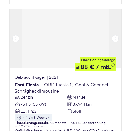
Finanzierungsanfrage
88 €
/ mtl.
ab
Gebrauchtwagen | 2021
Ford Fiesta
FORD Fiesta 1,1 Cool & Connect
Schräghecklimousine
Benzin
Manuell
75 PS (55 kW)
89.944 km
EZ
:
11/22
Stoff
in 4 bis 8 Wochen
Finanzierungsdetails
:
48 Monate
1.954 € Sonderzahlung
5.130 € Schlusszahlung
Kraftstoffverbrauch (kombiniert)
:
5,7 l/100 km
CO₂-Emissionen