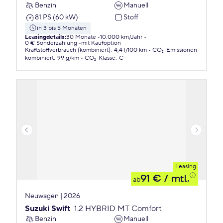
Benzin
Manuell
81 PS (60 kW)
Stoff
in 3 bis 5 Monaten
Leasingdetails
:
30 Monate
10.000 km/Jahr
0 € Sonderzahlung
mit Kaufoption
Kraftstoffverbrauch (kombiniert)
:
4,4 l/100 km
CO₂-Emissionen
kombiniert
:
99 g/km
CO₂-Klasse
:
C
Leasing
91 €
/ mtl.
ab
Neuwagen | 2026
Suzuki Swift
1.2 HYBRID MT Comfort
Benzin
Manuell