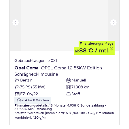
Finanzierungsanfrage
88 €
/ mtl.
ab
Gebrauchtwagen | 2021
Opel Corsa
OPEL Corsa 1.2 55kW Edition
Schräghecklimousine
Benzin
Manuell
75 PS (55 kW)
71.308 km
EZ
:
06/22
Stoff
in 4 bis 8 Wochen
Finanzierungsdetails
:
48 Monate
1.938 € Sonderzahlung
5.088 € Schlusszahlung
Kraftstoffverbrauch (kombiniert)
:
5,3 l/100 km
CO₂-Emissionen
kombiniert
:
120 g/km