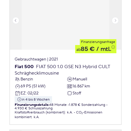
Finanzierungsanfrage
85 €
/ mtl.
ab
Gebrauchtwagen | 2021
Fiat 500
FIAT 500 1.0 GSE N3 Hybrid CULT
Schräghecklimousine
Benzin
Manuell
69 PS (51 kW)
16.867 km
EZ
:
02/22
Stoff
in 4 bis 8 Wochen
Finanzierungsdetails
:
48 Monate
1.878 € Sonderzahlung
4.930 € Schlusszahlung
Kraftstoffverbrauch (kombiniert)
:
k.A.
CO₂-Emissionen
kombiniert
:
k.A.