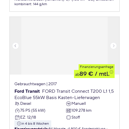
kombiniert
:
144 g/km
Finanzierungsanfrage
89 €
/ mtl.
ab
Gebrauchtwagen | 2017
Ford Transit
FORD Transit Connect T200 L1 1,5
EcoBlue 55kW Basis Kasten-Lieferwagen
Diesel
Manuell
75 PS (55 kW)
109.278 km
EZ
:
12/18
Stoff
in 4 bis 8 Wochen
Finanzierungsdetails
:
84 Monate
4.900 € Sonderzahlung