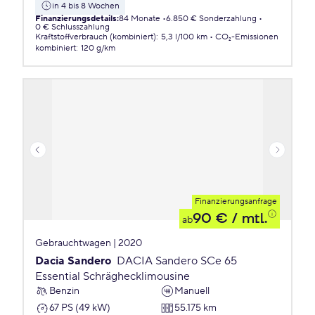
in 4 bis 8 Wochen
Finanzierungsdetails
:
84 Monate
6.850 € Sonderzahlung
0 € Schlusszahlung
Kraftstoffverbrauch (kombiniert)
:
5,3 l/100 km
CO₂-Emissionen
kombiniert
:
120 g/km
Finanzierungsanfrage
90 €
/ mtl.
ab
Gebrauchtwagen | 2020
Dacia Sandero
DACIA Sandero SCe 65
Essential Schräghecklimousine
Benzin
Manuell
67 PS (49 kW)
55.175 km