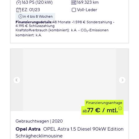
163 PS (120 kW)
169.323 km
EZ
:
01/23
Voll-Leder
in 4 bis 8 Wochen
Finanzierungsdetails
:
48 Monate
1.598 € Sonderzahlung
4.195 € Schlusszahlung
Kraftstoffverbrauch (kombiniert)
:
k.A.
CO₂-Emissionen
kombiniert
:
k.A.
Finanzierungsanfrage
77 €
/ mtl.
ab
Gebrauchtwagen | 2020
Opel Astra
OPEL Astra 1.5 Diesel 90kW Edition
Schräghecklimousine