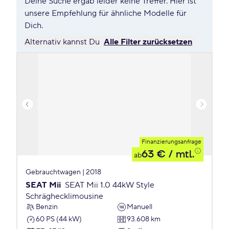
Deine Suche ergab leider keine Treffer. Hier ist
unsere Empfehlung für ähnliche Modelle für
Dich.
Alternativ kannst Du
Alle Filter zurücksetzen
Finanzierungsanfrage
63 €
/ mtl.
ab
Gebrauchtwagen | 2018
SEAT Mii
SEAT Mii 1.0 44kW Style
Schräghecklimousine
Benzin
Manuell
60 PS (44 kW)
93.608 km