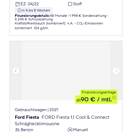
EZ
:
04/22
Stoff
in 4 bis 8 Wochen
Finanzierungsdetails
:
48 Monate
1.998 € Sonderzahlung
5.245 € Schlusszahlung
Kraftstoffverbrauch (kombiniert)
:
k.A.
CO₂-Emissionen
kombiniert
:
124 g/km
Finanzierungsanfrage
90 €
/ mtl.
ab
Gebrauchtwagen | 2021
Ford Fiesta
FORD Fiesta 1,1 Cool & Connect
Schräghecklimousine
Benzin
Manuell