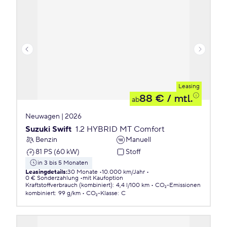
Leasing
88 €
/ mtl.
ab
Neuwagen | 2026
Suzuki Swift
1.2 HYBRID MT Comfort
Benzin
Manuell
81 PS (60 kW)
Stoff
in 3 bis 5 Monaten
Leasingdetails
:
30 Monate
10.000 km/Jahr
0 € Sonderzahlung
mit Kaufoption
Kraftstoffverbrauch (kombiniert)
:
4,4 l/100 km
CO₂-Emissionen
kombiniert
:
99 g/km
CO₂-Klasse
:
C