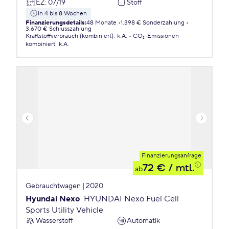
EZ
:
07/19
Stoff
in 4 bis 8 Wochen
Finanzierungsdetails
:
48 Monate
1.398 € Sonderzahlung
3.670 € Schlusszahlung
Kraftstoffverbrauch (kombiniert)
:
k.A.
CO₂-Emissionen
kombiniert
:
k.A.
Finanzierungsanfrage
72 €
/ mtl.
ab
Gebrauchtwagen | 2020
Hyundai Nexo
HYUNDAI Nexo Fuel Cell
Sports Utility Vehicle
Wasserstoff
Automatik