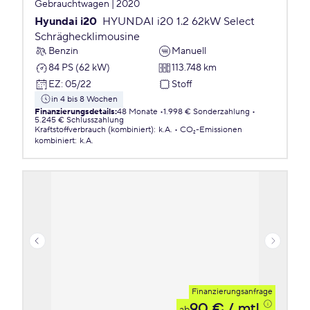
Gebrauchtwagen | 2020
Hyundai i20
HYUNDAI i20 1.2 62kW Select
Schräghecklimousine
Benzin
Manuell
84 PS (62 kW)
113.748 km
EZ
:
05/22
Stoff
in 4 bis 8 Wochen
Finanzierungsdetails
:
48 Monate
1.998 € Sonderzahlung
5.245 € Schlusszahlung
Kraftstoffverbrauch (kombiniert)
:
k.A.
CO₂-Emissionen
kombiniert
:
k.A.
Finanzierungsanfrage
90 €
/ mtl.