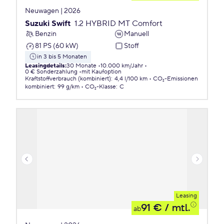
Neuwagen | 2026
Suzuki Swift
1.2 HYBRID MT Comfort
Benzin
Manuell
81 PS (60 kW)
Stoff
in 3 bis 5 Monaten
Leasingdetails
:
30 Monate
10.000 km/Jahr
0 € Sonderzahlung
mit Kaufoption
Kraftstoffverbrauch (kombiniert)
:
4,4 l/100 km
CO₂-Emissionen
kombiniert
:
99 g/km
CO₂-Klasse
:
C
Leasing
91 €
/ mtl.
ab