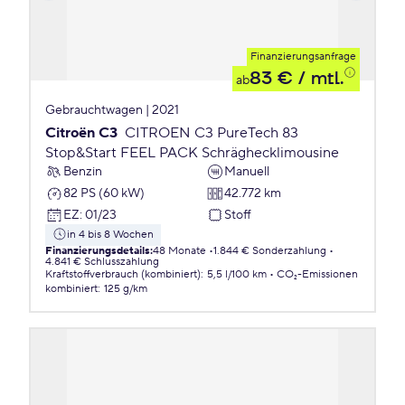
Finanzierungsanfrage
83 €
/ mtl.
ab
Gebrauchtwagen | 2021
Citroën C3
CITROEN C3 PureTech 83
Stop&Start FEEL PACK Schräghecklimousine
Benzin
Manuell
82 PS (60 kW)
42.772 km
EZ
:
01/23
Stoff
in 4 bis 8 Wochen
Finanzierungsdetails
:
48 Monate
1.844 € Sonderzahlung
4.841 € Schlusszahlung
Kraftstoffverbrauch (kombiniert)
:
5,5 l/100 km
CO₂-Emissionen
kombiniert
:
125 g/km