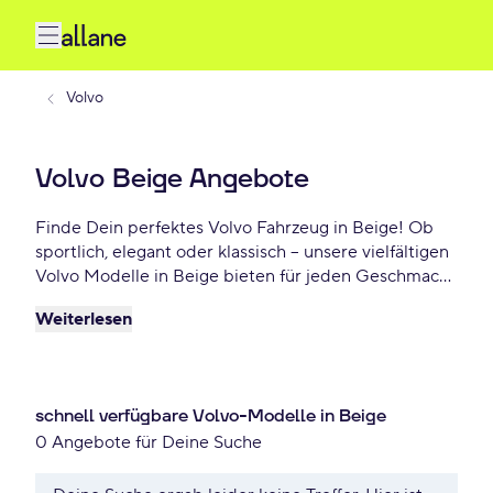
Volvo
Volvo Beige Angebote
Finde Dein perfektes Volvo Fahrzeug in Beige! Ob
sportlich, elegant oder klassisch – unsere vielfältigen
Volvo Modelle in Beige bieten für jeden Geschmack
das Richtige. Wähle Dein Traumauto und profitiere
Weiterlesen
von flexiblen Leasing- oder Finanzierungsoptionen.
Jetzt Dein Volvo Beige Angebot sichern – schon ab -
€/mtl.
schnell verfügbare Volvo-Modelle in Beige
0 Angebote für Deine Suche