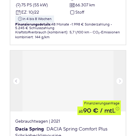
75 PS (55 kW)
66.307 km
EZ
:
10/22
Stoff
in 4 bis 8 Wochen
Finanzierungsdetails
:
48 Monate
1.998 € Sonderzahlung
5.245 € Schlusszahlung
Kraftstoffverbrauch (kombiniert)
:
5,7 l/100 km
CO₂-Emissionen
kombiniert
:
144 g/km
Finanzierungsanfrage
90 €
/ mtl.
ab
Gebrauchtwagen | 2021
Dacia Spring
DACIA Spring Comfort Plus
Schräghecklimousine