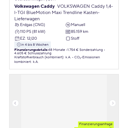
Volkswagen Caddy
VOLKSWAGEN Caddy 1,4-
l-TGI BlueMotion Maxi Trendline Kasten-
Lieferwagen
Erdgas (CNG)
Manuell
110 PS (81 kW)
85.159 km
EZ
:
12/20
Stoff
in 4 bis 8 Wochen
Finanzierungsdetails
:
48 Monate
1.754 € Sonderzahlung
4.605 € Schlusszahlung
Kraftstoffverbrauch (kombiniert)
:
k.A.
CO₂-Emissionen
kombiniert
:
k.A.
Finanzierungsanfrage