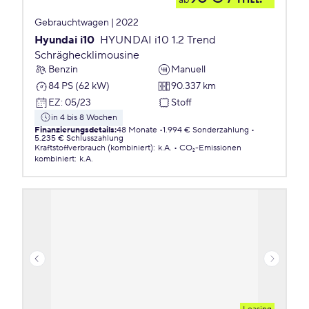
ab
Gebrauchtwagen | 2022
Hyundai i10
HYUNDAI i10 1.2 Trend
Schräghecklimousine
Benzin
Manuell
84 PS (62 kW)
90.337 km
EZ
:
05/23
Stoff
in 4 bis 8 Wochen
Finanzierungsdetails
:
48 Monate
1.994 € Sonderzahlung
5.235 € Schlusszahlung
Kraftstoffverbrauch (kombiniert)
:
k.A.
CO₂-Emissionen
kombiniert
:
k.A.