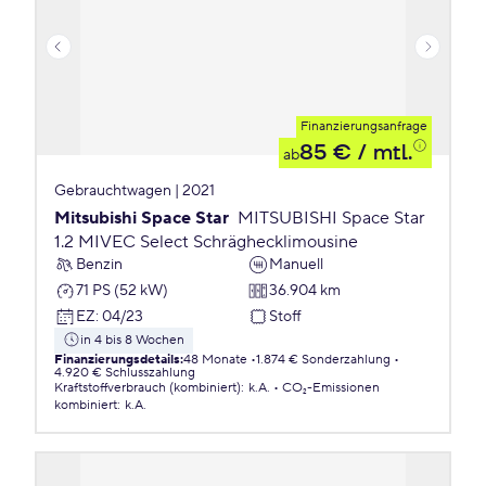
Finanzierungsanfrage
85 €
/ mtl.
ab
Gebrauchtwagen | 2021
Mitsubishi Space Star
MITSUBISHI Space Star
1.2 MIVEC Select Schräghecklimousine
Benzin
Manuell
71 PS (52 kW)
36.904 km
EZ
:
04/23
Stoff
in 4 bis 8 Wochen
Finanzierungsdetails
:
48 Monate
1.874 € Sonderzahlung
4.920 € Schlusszahlung
Kraftstoffverbrauch (kombiniert)
:
k.A.
CO₂-Emissionen
kombiniert
:
k.A.