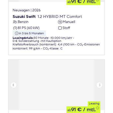
91 €
/ mtl.
ab
Neuwagen | 2026
Suzuki Swift
1.2 HYBRID MT Comfort
Benzin
Manuell
81 PS (60 kW)
Stoff
in 3 bis 5 Monaten
Leasingdetails
:
30 Monate
10.000 km/Jahr
0 € Sonderzahlung
mit Kaufoption
Kraftstoffverbrauch (kombiniert)
:
4,4 l/100 km
CO₂-Emissionen
kombiniert
:
99 g/km
CO₂-Klasse
:
C
Leasing
91 €
/ mtl.
ab