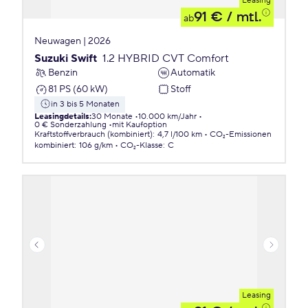
Leasing
91 €
/ mtl.
ab
Neuwagen | 2026
Suzuki Swift
1.2 HYBRID CVT Comfort
Benzin
Automatik
81 PS (60 kW)
Stoff
in 3 bis 5 Monaten
Leasingdetails
:
30 Monate
10.000 km/Jahr
0 € Sonderzahlung
mit Kaufoption
Kraftstoffverbrauch (kombiniert)
:
4,7 l/100 km
CO₂-Emissionen
kombiniert
:
106 g/km
CO₂-Klasse
:
C
Leasing