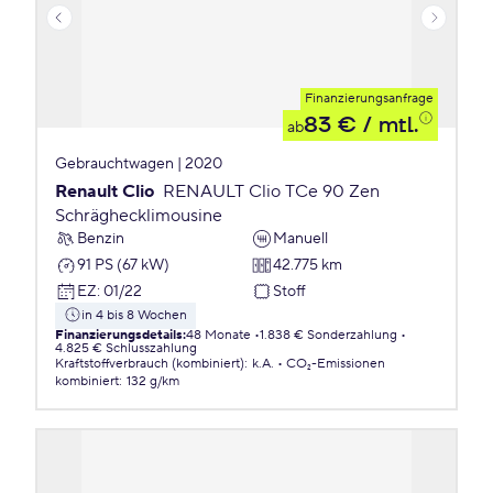
Finanzierungsanfrage
83 €
/ mtl.
ab
Gebrauchtwagen | 2020
Renault Clio
RENAULT Clio TCe 90 Zen
Schräghecklimousine
Benzin
Manuell
91 PS (67 kW)
42.775 km
EZ
:
01/22
Stoff
in 4 bis 8 Wochen
Finanzierungsdetails
:
48 Monate
1.838 € Sonderzahlung
4.825 € Schlusszahlung
Kraftstoffverbrauch (kombiniert)
:
k.A.
CO₂-Emissionen
kombiniert
:
132 g/km