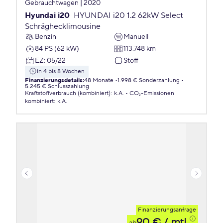
Gebrauchtwagen | 2020
Hyundai i20
HYUNDAI i20 1.2 62kW Select
Schräghecklimousine
Benzin
Manuell
84 PS (62 kW)
113.748 km
EZ
:
05/22
Stoff
in 4 bis 8 Wochen
Finanzierungsdetails
:
48 Monate
1.998 € Sonderzahlung
5.245 € Schlusszahlung
Kraftstoffverbrauch (kombiniert)
:
k.A.
CO₂-Emissionen
kombiniert
:
k.A.
Finanzierungsanfrage
90 €
/ mtl.