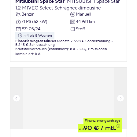
Mitsubishi Space Star
MITSUBISHI Space Star
1.2 MIVEC Select Schräghecklimousine
Benzin
Manuell
71 PS (52 kW)
44.961 km
EZ
:
03/24
Stoff
in 4 bis 8 Wochen
Finanzierungsdetails
:
48 Monate
1.998 € Sonderzahlung
5.245 € Schlusszahlung
Kraftstoffverbrauch (kombiniert)
:
k.A.
CO₂-Emissionen
kombiniert
:
k.A.
Finanzierungsanfrage
90 €
/ mtl.
ab