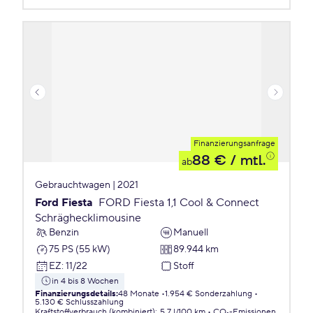
Finanzierungsanfrage
88 €
/ mtl.
ab
Gebrauchtwagen | 2021
Ford Fiesta
FORD Fiesta 1,1 Cool & Connect
Schräghecklimousine
Benzin
Manuell
75 PS (55 kW)
89.944 km
EZ
:
11/22
Stoff
in 4 bis 8 Wochen
Finanzierungsdetails
:
48 Monate
1.954 € Sonderzahlung
5.130 € Schlusszahlung
Kraftstoffverbrauch (kombiniert)
:
5,7 l/100 km
CO₂-Emissionen