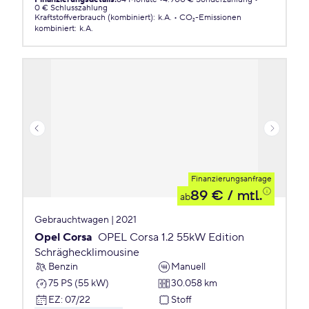
0 € Schlusszahlung
Kraftstoffverbrauch (kombiniert)
:
k.A.
CO₂-Emissionen
kombiniert
:
k.A.
Finanzierungsanfrage
89 €
/ mtl.
ab
Gebrauchtwagen | 2021
Opel Corsa
OPEL Corsa 1.2 55kW Edition
Schräghecklimousine
Benzin
Manuell
75 PS (55 kW)
30.058 km
EZ
:
07/22
Stoff