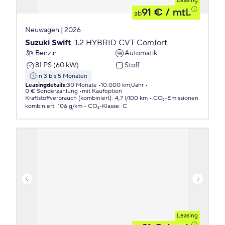
Leasing
91 €
/ mtl.
ab
Neuwagen | 2026
Suzuki Swift
1.2 HYBRID CVT Comfort
Benzin
Automatik
81 PS (60 kW)
Stoff
in 3 bis 5 Monaten
Leasingdetails
:
30 Monate
10.000 km/Jahr
0 € Sonderzahlung
mit Kaufoption
Kraftstoffverbrauch (kombiniert)
:
4,7 l/100 km
CO₂-Emissionen
kombiniert
:
106 g/km
CO₂-Klasse
:
C
Leasing