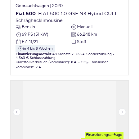
Gebrauchtwagen | 2020
Fiat 500
FIAT 500 1.0 GSE N3 Hybrid CULT
Schräghecklimousine
Benzin
Manuell
69 PS (51 kW)
66.248 km
EZ
:
11/21
Stoff
in 4 bis 8 Wochen
Finanzierungsdetails
:
48 Monate
1.738 € Sonderzahlung
4.563 € Schlusszahlung
Kraftstoffverbrauch (kombiniert)
:
k.A.
CO₂-Emissionen
kombiniert
:
k.A.
Finanzierungsanfrage