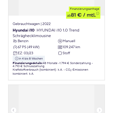
Finanzierungsanfrage
81 €
/ mtl.
ab
Gebrauchtwagen | 2022
Hyundai i10
HYUNDAI i10 1.0 Trend
Schräghecklimousine
Benzin
Manuell
67 PS (49 kW)
109.247 km
EZ
:
03/23
Stoff
in 4 bis 8 Wochen
Finanzierungsdetails
:
48 Monate
1.794 € Sonderzahlung
4.710 € Schlusszahlung
Kraftstoffverbrauch (kombiniert)
:
k.A.
CO₂-Emissionen
kombiniert
:
k.A.