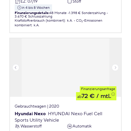
EZ
:
07/19
Stoff
in 4 bis 8 Wochen
Finanzierungsdetails
:
48 Monate
1.398 € Sonderzahlung
3.670 € Schlusszahlung
Kraftstoffverbrauch (kombiniert)
:
k.A.
CO₂-Emissionen
kombiniert
:
k.A.
Finanzierungsanfrage
72 €
/ mtl.
ab
Gebrauchtwagen | 2020
Hyundai Nexo
HYUNDAI Nexo Fuel Cell
Sports Utility Vehicle
Wasserstoff
Automatik