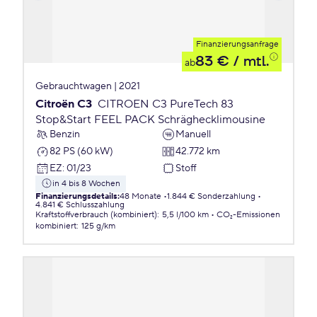
Finanzierungsanfrage
83 €
/ mtl.
ab
Gebrauchtwagen | 2021
Citroën C3
CITROEN C3 PureTech 83
Stop&Start FEEL PACK Schräghecklimousine
Benzin
Manuell
82 PS (60 kW)
42.772 km
EZ
:
01/23
Stoff
in 4 bis 8 Wochen
Finanzierungsdetails
:
48 Monate
1.844 € Sonderzahlung
4.841 € Schlusszahlung
Kraftstoffverbrauch (kombiniert)
:
5,5 l/100 km
CO₂-Emissionen
kombiniert
:
125 g/km