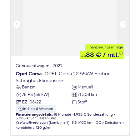
Finanzierungsanfrage
88 €
/ mtl.
ab
Gebrauchtwagen | 2021
Opel Corsa
OPEL Corsa 1.2 55kW Edition
Schräghecklimousine
Benzin
Manuell
75 PS (55 kW)
71.308 km
EZ
:
06/22
Stoff
in 4 bis 8 Wochen
Finanzierungsdetails
:
48 Monate
1.938 € Sonderzahlung
5.088 € Schlusszahlung
Kraftstoffverbrauch (kombiniert)
:
5,3 l/100 km
CO₂-Emissionen
kombiniert
:
120 g/km