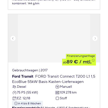
kombiniert
:
144 g/km
Finanzierungsanfrage
89 €
/ mtl.
ab
Gebrauchtwagen | 2017
Ford Transit
FORD Transit Connect T200 L1 1,5
EcoBlue 55kW Basis Kasten-Lieferwagen
Diesel
Manuell
75 PS (55 kW)
109.278 km
EZ
:
12/18
Stoff
in 4 bis 8 Wochen
Finanzierungsdetails
:
84 Monate
4.900 € Sonderzahlung