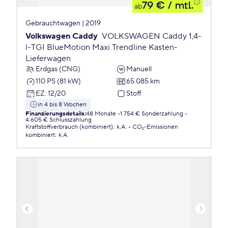
79 €
/ mtl.
ab
Gebrauchtwagen | 2019
Volkswagen Caddy
VOLKSWAGEN Caddy 1,4-
l-TGI BlueMotion Maxi Trendline Kasten-
Lieferwagen
Erdgas (CNG)
Manuell
110 PS (81 kW)
65.085 km
EZ
:
12/20
Stoff
in 4 bis 8 Wochen
Finanzierungsdetails
:
48 Monate
1.754 € Sonderzahlung
4.605 € Schlusszahlung
Kraftstoffverbrauch (kombiniert)
:
k.A.
CO₂-Emissionen
kombiniert
:
k.A.