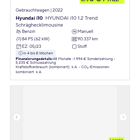
ab
Gebrauchtwagen | 2022
Hyundai i10
HYUNDAI i10 1.2 Trend
Schräghecklimousine
Benzin
Manuell
84 PS (62 kW)
90.337 km
EZ
:
05/23
Stoff
in 4 bis 8 Wochen
Finanzierungsdetails
:
48 Monate
1.994 € Sonderzahlung
5.235 € Schlusszahlung
Kraftstoffverbrauch (kombiniert)
:
k.A.
CO₂-Emissionen
kombiniert
:
k.A.