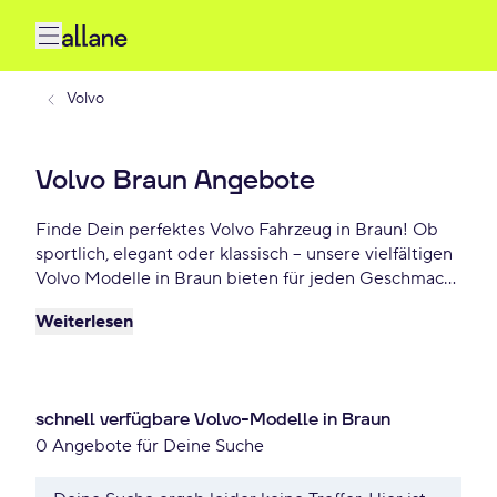
Volvo
Volvo Braun Angebote
Finde Dein perfektes Volvo Fahrzeug in Braun! Ob
sportlich, elegant oder klassisch – unsere vielfältigen
Volvo Modelle in Braun bieten für jeden Geschmack
das Richtige. Wähle Dein Traumauto und profitiere
Weiterlesen
von flexiblen Leasing- oder Finanzierungsoptionen.
Jetzt Dein Volvo Braun Angebot sichern – schon ab -
€/mtl.
schnell verfügbare Volvo-Modelle in Braun
0 Angebote für Deine Suche