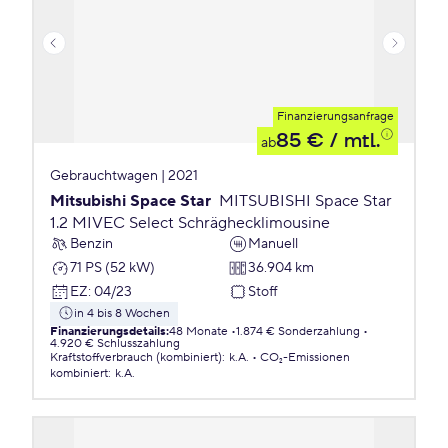
Finanzierungsanfrage
85 €
/ mtl.
ab
Gebrauchtwagen | 2021
Mitsubishi Space Star
MITSUBISHI Space Star
1.2 MIVEC Select Schräghecklimousine
Benzin
Manuell
71 PS (52 kW)
36.904 km
EZ
:
04/23
Stoff
in 4 bis 8 Wochen
Finanzierungsdetails
:
48 Monate
1.874 € Sonderzahlung
4.920 € Schlusszahlung
Kraftstoffverbrauch (kombiniert)
:
k.A.
CO₂-Emissionen
kombiniert
:
k.A.