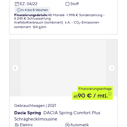
EZ
:
04/22
Stoff
in 4 bis 8 Wochen
Finanzierungsdetails
:
48 Monate
1.998 € Sonderzahlung
5.245 € Schlusszahlung
Kraftstoffverbrauch (kombiniert)
:
k.A.
CO₂-Emissionen
kombiniert
:
124 g/km
Finanzierungsanfrage
90 €
/ mtl.
ab
Gebrauchtwagen | 2021
Dacia Spring
DACIA Spring Comfort Plus
Schräghecklimousine
Elektro
Automatik