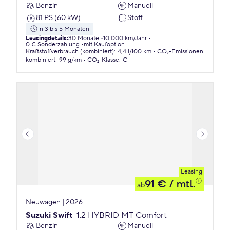
Benzin
Manuell
81 PS (60 kW)
Stoff
in 3 bis 5 Monaten
Leasingdetails
:
30 Monate
10.000 km/Jahr
0 € Sonderzahlung
mit Kaufoption
Kraftstoffverbrauch (kombiniert)
:
4,4 l/100 km
CO₂-Emissionen
kombiniert
:
99 g/km
CO₂-Klasse
:
C
Leasing
91 €
/ mtl.
ab
Neuwagen | 2026
Suzuki Swift
1.2 HYBRID MT Comfort
Benzin
Manuell