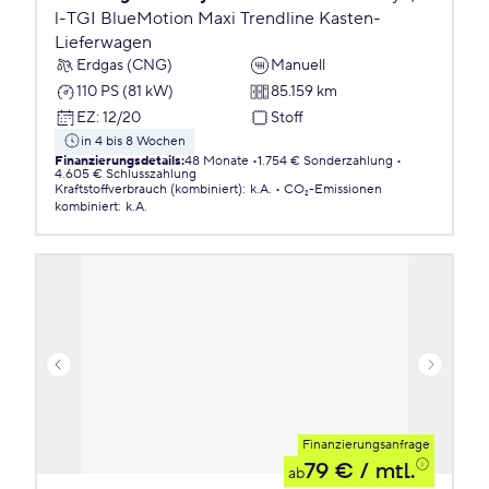
l-TGI BlueMotion Maxi Trendline Kasten-
Lieferwagen
Erdgas (CNG)
Manuell
110 PS (81 kW)
85.159 km
EZ
:
12/20
Stoff
in 4 bis 8 Wochen
Finanzierungsdetails
:
48 Monate
1.754 € Sonderzahlung
4.605 € Schlusszahlung
Kraftstoffverbrauch (kombiniert)
:
k.A.
CO₂-Emissionen
kombiniert
:
k.A.
Finanzierungsanfrage
79 €
/ mtl.
ab