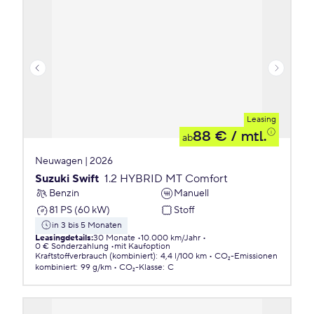
Leasing
88 €
/ mtl.
ab
Neuwagen | 2026
Suzuki Swift
1.2 HYBRID MT Comfort
Benzin
Manuell
81 PS (60 kW)
Stoff
in 3 bis 5 Monaten
Leasingdetails
:
30 Monate
10.000 km/Jahr
0 € Sonderzahlung
mit Kaufoption
Kraftstoffverbrauch (kombiniert)
:
4,4 l/100 km
CO₂-Emissionen
kombiniert
:
99 g/km
CO₂-Klasse
:
C