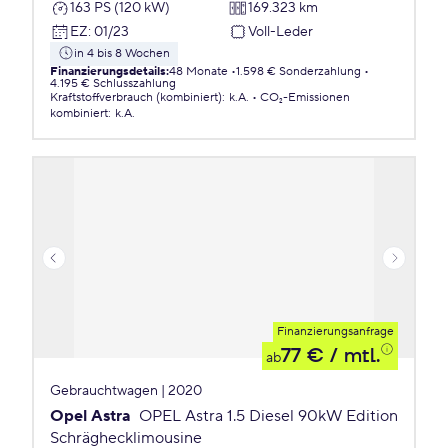
163 PS (120 kW)
169.323 km
EZ
:
01/23
Voll-Leder
in 4 bis 8 Wochen
Finanzierungsdetails
:
48 Monate
1.598 € Sonderzahlung
4.195 € Schlusszahlung
Kraftstoffverbrauch (kombiniert)
:
k.A.
CO₂-Emissionen
kombiniert
:
k.A.
Finanzierungsanfrage
77 €
/ mtl.
ab
Gebrauchtwagen | 2020
Opel Astra
OPEL Astra 1.5 Diesel 90kW Edition
Schräghecklimousine