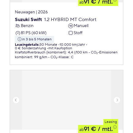
91 €
/ mtl.
ab
Neuwagen | 2026
Suzuki Swift
1.2 HYBRID MT Comfort
Benzin
Manuell
81 PS (60 kW)
Stoff
in 3 bis 5 Monaten
Leasingdetails
:
30 Monate
10.000 km/Jahr
0 € Sonderzahlung
mit Kaufoption
Kraftstoffverbrauch (kombiniert)
:
4,4 l/100 km
CO₂-Emissionen
kombiniert
:
99 g/km
CO₂-Klasse
:
C
Leasing
91 €
/ mtl.
ab