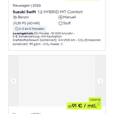
Neuwagen | 2026
Suzuki Swift
1.2 HYBRID MT Comfort
Benzin
Manuell
81 PS (60 kW)
Stoff
in 3 bis 5 Monaten
Leasingdetails
:
30 Monate
10.000 km/Jahr
0 € Sonderzahlung
mit Kaufoption
Kraftstoffverbrauch (kombiniert)
:
4,4 l/100 km
CO₂-Emissionen
kombiniert
:
99 g/km
CO₂-Klasse
:
C
Leasing
91 €
/ mtl.
ab