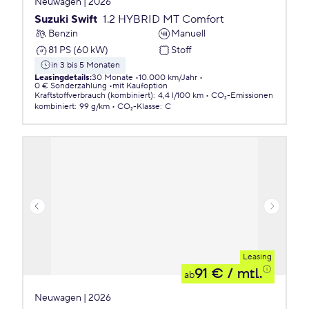
Neuwagen | 2026
Suzuki Swift
1.2 HYBRID MT Comfort
Benzin
Manuell
81 PS (60 kW)
Stoff
in 3 bis 5 Monaten
Leasingdetails
:
30 Monate
10.000 km/Jahr
0 € Sonderzahlung
mit Kaufoption
Kraftstoffverbrauch (kombiniert)
:
4,4 l/100 km
CO₂-Emissionen
kombiniert
:
99 g/km
CO₂-Klasse
:
C
Leasing
91 €
/ mtl.
ab
Neuwagen | 2026