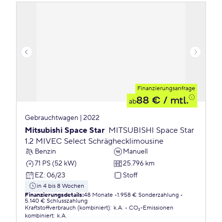
Finanzierungsanfrage
88 €
/ mtl.
ab
Gebrauchtwagen | 2022
Mitsubishi Space Star
MITSUBISHI Space Star
1.2 MIVEC Select Schräghecklimousine
Benzin
Manuell
71 PS (52 kW)
25.796 km
EZ
:
06/23
Stoff
in 4 bis 8 Wochen
Finanzierungsdetails
:
48 Monate
1.958 € Sonderzahlung
5.140 € Schlusszahlung
Kraftstoffverbrauch (kombiniert)
:
k.A.
CO₂-Emissionen
kombiniert
:
k.A.