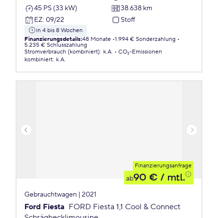
45 PS (33 kW)
38.638 km
EZ
:
09/22
Stoff
in 4 bis 8 Wochen
Finanzierungsdetails
:
48 Monate
1.994 € Sonderzahlung
5.235 € Schlusszahlung
Stromverbrauch (kombiniert)
:
k.A.
CO₂-Emissionen
kombiniert
:
k.A.
Finanzierungsanfrage
90 €
/ mtl.
ab
Gebrauchtwagen | 2021
Ford Fiesta
FORD Fiesta 1,1 Cool & Connect
Schräghecklimousine