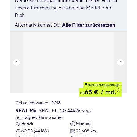
Deine Suche ergab leider keine Treffer. Hier ist
unsere Empfehlung für ähnliche Modelle für
Dich.
Alternativ kannst Du
Alle Filter zurücksetzen
Finanzierungsanfrage
63 €
/ mtl.
ab
Gebrauchtwagen | 2018
SEAT Mii
SEAT Mii 1.0 44kW Style
Schräghecklimousine
Benzin
Manuell
60 PS (44 kW)
93.608 km