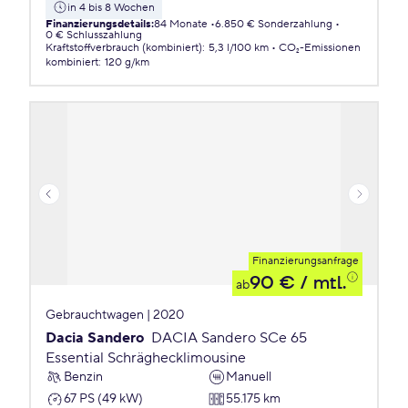
in 4 bis 8 Wochen
Finanzierungsdetails
:
84 Monate
6.850 € Sonderzahlung
0 € Schlusszahlung
Kraftstoffverbrauch (kombiniert)
:
5,3 l/100 km
CO₂-Emissionen
kombiniert
:
120 g/km
Finanzierungsanfrage
90 €
/ mtl.
ab
Gebrauchtwagen | 2020
Dacia Sandero
DACIA Sandero SCe 65
Essential Schräghecklimousine
Benzin
Manuell
67 PS (49 kW)
55.175 km