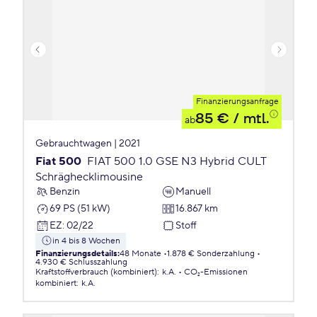
Finanzierungsanfrage
85 €
/ mtl.
ab
Gebrauchtwagen | 2021
Fiat 500
FIAT 500 1.0 GSE N3 Hybrid CULT
Schräghecklimousine
Benzin
Manuell
69 PS (51 kW)
16.867 km
EZ
:
02/22
Stoff
in 4 bis 8 Wochen
Finanzierungsdetails
:
48 Monate
1.878 € Sonderzahlung
4.930 € Schlusszahlung
Kraftstoffverbrauch (kombiniert)
:
k.A.
CO₂-Emissionen
kombiniert
:
k.A.