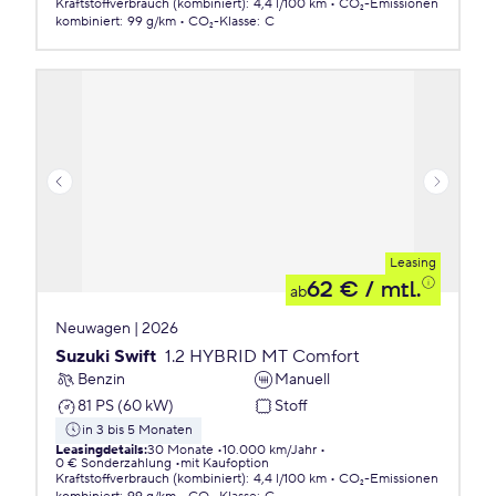
Kraftstoffverbrauch (kombiniert)
:
4,4 l/100 km
CO₂-Emissionen
kombiniert
:
99 g/km
CO₂-Klasse
:
C
Leasing
62 €
/ mtl.
ab
Neuwagen | 2026
Suzuki Swift
1.2 HYBRID MT Comfort
Benzin
Manuell
81 PS (60 kW)
Stoff
in 3 bis 5 Monaten
Leasingdetails
:
30 Monate
10.000 km/Jahr
0 € Sonderzahlung
mit Kaufoption
Kraftstoffverbrauch (kombiniert)
:
4,4 l/100 km
CO₂-Emissionen