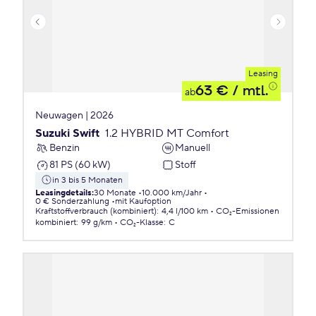
Leasing
63 €
/ mtl.
ab
Neuwagen | 2026
Suzuki Swift
1.2 HYBRID MT Comfort
Benzin
Manuell
81 PS (60 kW)
Stoff
in 3 bis 5 Monaten
Leasingdetails
:
30 Monate
10.000 km/Jahr
0 € Sonderzahlung
mit Kaufoption
Kraftstoffverbrauch (kombiniert)
:
4,4 l/100 km
CO₂-Emissionen
kombiniert
:
99 g/km
CO₂-Klasse
:
C