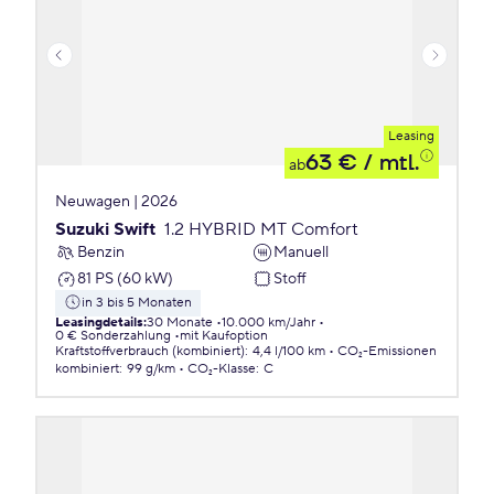
Leasing
63 €
/ mtl.
ab
Neuwagen | 2026
Suzuki Swift
1.2 HYBRID MT Comfort
Benzin
Manuell
81 PS (60 kW)
Stoff
in 3 bis 5 Monaten
Leasingdetails
:
30 Monate
10.000 km/Jahr
0 € Sonderzahlung
mit Kaufoption
Kraftstoffverbrauch (kombiniert)
:
4,4 l/100 km
CO₂-Emissionen
kombiniert
:
99 g/km
CO₂-Klasse
:
C