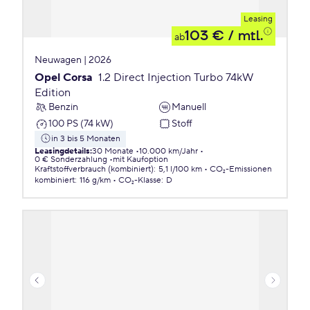
Leasing
103 €
/ mtl.
ab
Neuwagen | 2026
Opel Corsa
1.2 Direct Injection Turbo 74kW
Edition
Benzin
Manuell
100 PS (74 kW)
Stoff
in 3 bis 5 Monaten
Leasingdetails
:
30 Monate
10.000 km/Jahr
0 € Sonderzahlung
mit Kaufoption
Kraftstoffverbrauch (kombiniert)
:
5,1 l/100 km
CO₂-Emissionen
kombiniert
:
116 g/km
CO₂-Klasse
:
D