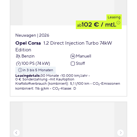
Leasing
102 €
/ mtl.
ab
Neuwagen | 2026
Opel Corsa
1.2 Direct Injection Turbo 74kW
Edition
Benzin
Manuell
100 PS (74 kW)
Stoff
in 3 bis 5 Monaten
Leasingdetails
:
30 Monate
10.000 km/Jahr
0 € Sonderzahlung
mit Kaufoption
Kraftstoffverbrauch (kombiniert)
:
5,1 l/100 km
CO₂-Emissionen
kombiniert
:
116 g/km
CO₂-Klasse
:
D