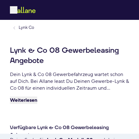
Lynk Co
Lynk & Co 08 Gewerbeleasing
Angebote
Dein Lynk & Co 08 Gewerbefahrzeug wartet schon
auf Dich. Bei Allane least Du Deinen Gewerbe-Lynk &
Co 08 für einen individuellen Zeitraum und
entscheidest am Ende der Laufzeit ob Du Dein Lynk
Weiterlesen
& Co 08 kaufen möchtest oder zurückgeben willst.
Finde das perfekte Lynk & Co 08 Gewerbe-Angebot
schon ab - €/mtl.
Verfügbare Lynk & Co 08 Gewerbeleasing
Anbegote