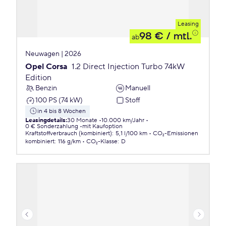
Leasing
98 €
/ mtl.
ab
Neuwagen | 2026
Opel Corsa
1.2 Direct Injection Turbo 74kW
Edition
Benzin
Manuell
100 PS (74 kW)
Stoff
in 4 bis 8 Wochen
Leasingdetails
:
30 Monate
10.000 km/Jahr
0 € Sonderzahlung
mit Kaufoption
Kraftstoffverbrauch (kombiniert)
:
5,1 l/100 km
CO₂-Emissionen
kombiniert
:
116 g/km
CO₂-Klasse
:
D