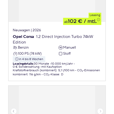
Leasing
102 €
/ mtl.
ab
Neuwagen | 2026
Opel Corsa
1.2 Direct Injection Turbo 74kW
Edition
Benzin
Manuell
100 PS (74 kW)
Stoff
in 4 bis 8 Wochen
Leasingdetails
:
30 Monate
10.000 km/Jahr
0 € Sonderzahlung
mit Kaufoption
Kraftstoffverbrauch (kombiniert)
:
5,1 l/100 km
CO₂-Emissionen
kombiniert
:
116 g/km
CO₂-Klasse
:
D