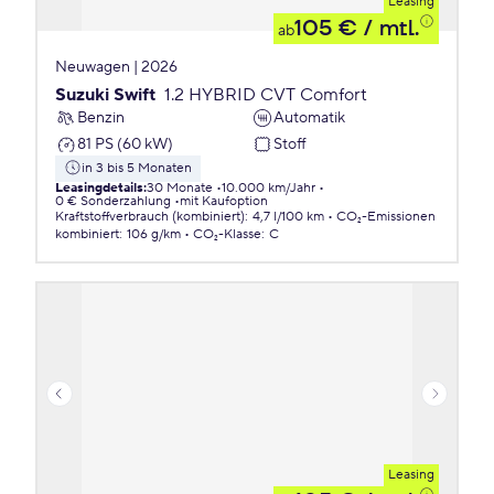
Leasing
105 €
/ mtl.
ab
Neuwagen | 2026
Suzuki Swift
1.2 HYBRID CVT Comfort
Benzin
Automatik
81 PS (60 kW)
Stoff
in 3 bis 5 Monaten
Leasingdetails
:
30 Monate
10.000 km/Jahr
0 € Sonderzahlung
mit Kaufoption
Kraftstoffverbrauch (kombiniert)
:
4,7 l/100 km
CO₂-Emissionen
kombiniert
:
106 g/km
CO₂-Klasse
:
C
Leasing