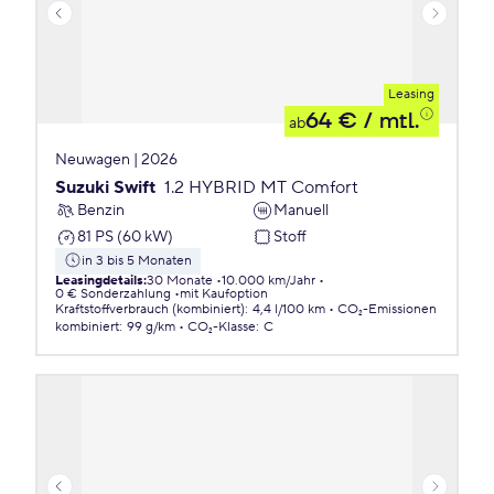
Leasing
64 €
/ mtl.
ab
Neuwagen | 2026
Suzuki Swift
1.2 HYBRID MT Comfort
Benzin
Manuell
81 PS (60 kW)
Stoff
in 3 bis 5 Monaten
Leasingdetails
:
30 Monate
10.000 km/Jahr
0 € Sonderzahlung
mit Kaufoption
Kraftstoffverbrauch (kombiniert)
:
4,4 l/100 km
CO₂-Emissionen
kombiniert
:
99 g/km
CO₂-Klasse
:
C