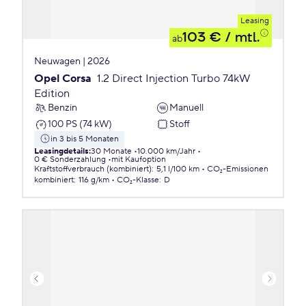
Leasing
103 €
/ mtl.
ab
Neuwagen | 2026
Opel Corsa
1.2 Direct Injection Turbo 74kW
Edition
Benzin
Manuell
100 PS (74 kW)
Stoff
in 3 bis 5 Monaten
Leasingdetails
:
30 Monate
10.000 km/Jahr
0 € Sonderzahlung
mit Kaufoption
Kraftstoffverbrauch (kombiniert)
:
5,1 l/100 km
CO₂-Emissionen
kombiniert
:
116 g/km
CO₂-Klasse
:
D