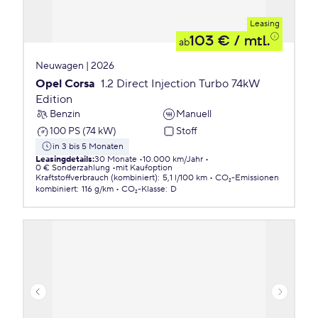
Leasing
103 €
/ mtl.
ab
Neuwagen | 2026
Opel Corsa
1.2 Direct Injection Turbo 74kW
Edition
Benzin
Manuell
100 PS (74 kW)
Stoff
in 3 bis 5 Monaten
Leasingdetails
:
30 Monate
10.000 km/Jahr
0 € Sonderzahlung
mit Kaufoption
Kraftstoffverbrauch (kombiniert)
:
5,1 l/100 km
CO₂-Emissionen
kombiniert
:
116 g/km
CO₂-Klasse
:
D