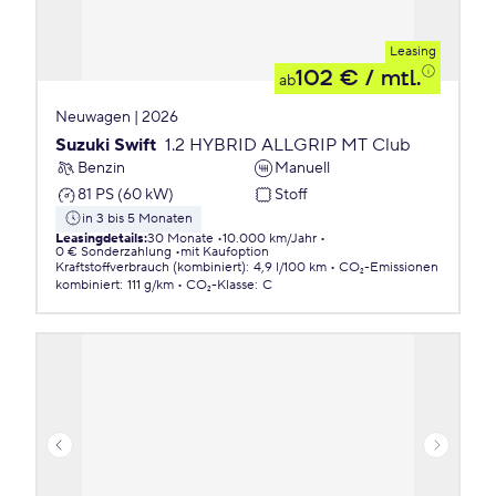
Leasing
102 €
/ mtl.
ab
Neuwagen | 2026
Suzuki Swift
1.2 HYBRID ALLGRIP MT Club
Benzin
Manuell
81 PS (60 kW)
Stoff
in 3 bis 5 Monaten
Leasingdetails
:
30 Monate
10.000 km/Jahr
0 € Sonderzahlung
mit Kaufoption
Kraftstoffverbrauch (kombiniert)
:
4,9 l/100 km
CO₂-Emissionen
kombiniert
:
111 g/km
CO₂-Klasse
:
C