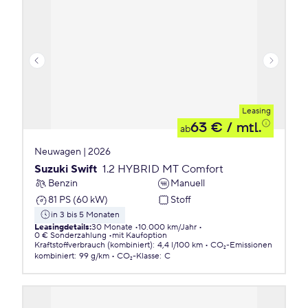
Leasing
63 €
/ mtl.
ab
Neuwagen | 2026
Suzuki Swift
1.2 HYBRID MT Comfort
Benzin
Manuell
81 PS (60 kW)
Stoff
in 3 bis 5 Monaten
Leasingdetails
:
30 Monate
10.000 km/Jahr
0 € Sonderzahlung
mit Kaufoption
Kraftstoffverbrauch (kombiniert)
:
4,4 l/100 km
CO₂-Emissionen
kombiniert
:
99 g/km
CO₂-Klasse
:
C