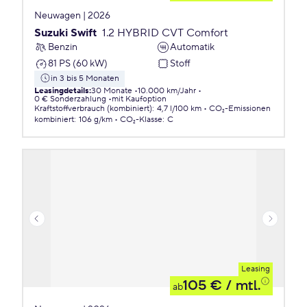
Neuwagen | 2026
Suzuki Swift
1.2 HYBRID CVT Comfort
Benzin
Automatik
81 PS (60 kW)
Stoff
in 3 bis 5 Monaten
Leasingdetails
:
30 Monate
10.000 km/Jahr
0 € Sonderzahlung
mit Kaufoption
Kraftstoffverbrauch (kombiniert)
:
4,7 l/100 km
CO₂-Emissionen
kombiniert
:
106 g/km
CO₂-Klasse
:
C
Leasing
105 €
/ mtl.
ab