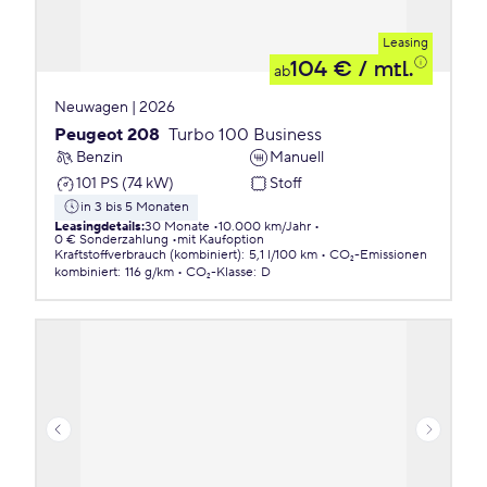
Leasing
104 €
/ mtl.
ab
Neuwagen | 2026
Peugeot 208
Turbo 100 Business
Benzin
Manuell
101 PS (74 kW)
Stoff
in 3 bis 5 Monaten
Leasingdetails
:
30 Monate
10.000 km/Jahr
0 € Sonderzahlung
mit Kaufoption
Kraftstoffverbrauch (kombiniert)
:
5,1 l/100 km
CO₂-Emissionen
kombiniert
:
116 g/km
CO₂-Klasse
:
D