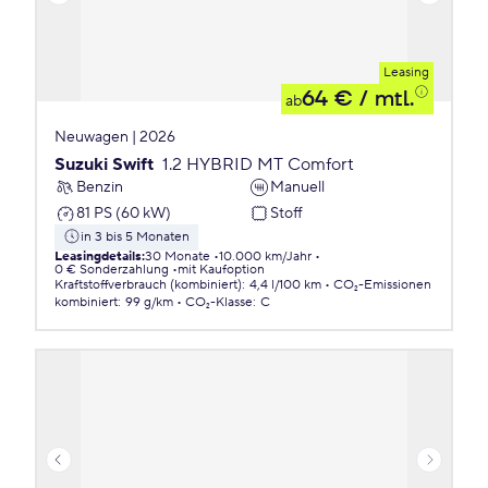
Leasing
64 €
/ mtl.
ab
Neuwagen | 2026
Suzuki Swift
1.2 HYBRID MT Comfort
Benzin
Manuell
81 PS (60 kW)
Stoff
in 3 bis 5 Monaten
Leasingdetails
:
30 Monate
10.000 km/Jahr
0 € Sonderzahlung
mit Kaufoption
Kraftstoffverbrauch (kombiniert)
:
4,4 l/100 km
CO₂-Emissionen
kombiniert
:
99 g/km
CO₂-Klasse
:
C