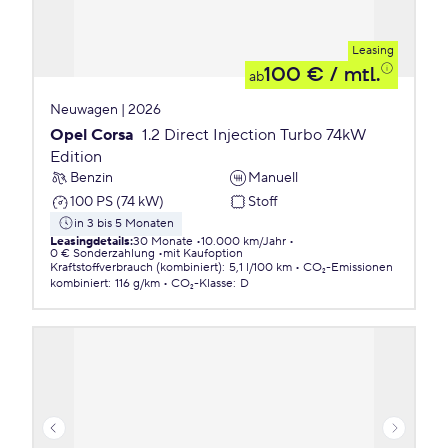
Leasing
100 €
/ mtl.
ab
Neuwagen | 2026
Opel Corsa
1.2 Direct Injection Turbo 74kW
Edition
Benzin
Manuell
100 PS (74 kW)
Stoff
in 3 bis 5 Monaten
Leasingdetails
:
30 Monate
10.000 km/Jahr
0 € Sonderzahlung
mit Kaufoption
Kraftstoffverbrauch (kombiniert)
:
5,1 l/100 km
CO₂-Emissionen
kombiniert
:
116 g/km
CO₂-Klasse
:
D