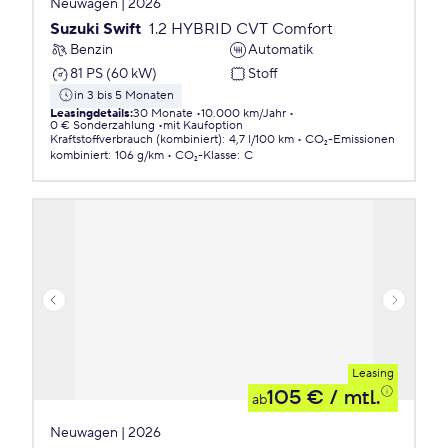
Neuwagen | 2026
Suzuki Swift
1.2 HYBRID CVT Comfort
Benzin
Automatik
81 PS (60 kW)
Stoff
in 3 bis 5 Monaten
Leasingdetails
:
30 Monate
10.000 km/Jahr
0 € Sonderzahlung
mit Kaufoption
Kraftstoffverbrauch (kombiniert)
:
4,7 l/100 km
CO₂-Emissionen
kombiniert
:
106 g/km
CO₂-Klasse
:
C
Leasing
105 €
/ mtl.
ab
Neuwagen | 2026