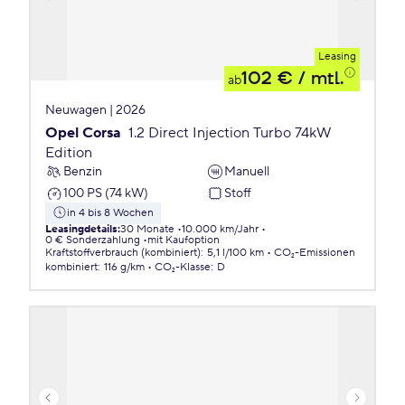
Leasing
102 €
/ mtl.
ab
Neuwagen | 2026
Opel Corsa
1.2 Direct Injection Turbo 74kW
Edition
Benzin
Manuell
100 PS (74 kW)
Stoff
in 4 bis 8 Wochen
Leasingdetails
:
30 Monate
10.000 km/Jahr
0 € Sonderzahlung
mit Kaufoption
Kraftstoffverbrauch (kombiniert)
:
5,1 l/100 km
CO₂-Emissionen
kombiniert
:
116 g/km
CO₂-Klasse
:
D