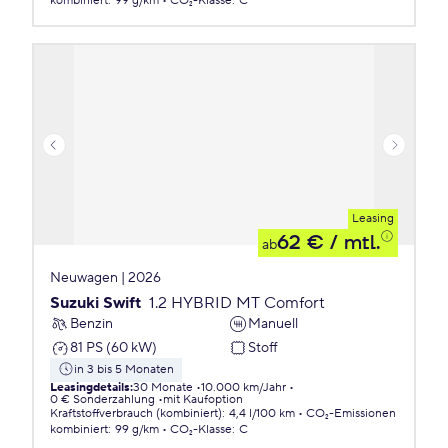
kombiniert
:
99 g/km
CO₂-Klasse
:
C
Leasing
62 €
/ mtl.
ab
Neuwagen | 2026
Suzuki Swift
1.2 HYBRID MT Comfort
Benzin
Manuell
81 PS (60 kW)
Stoff
in 3 bis 5 Monaten
Leasingdetails
:
30 Monate
10.000 km/Jahr
0 € Sonderzahlung
mit Kaufoption
Kraftstoffverbrauch (kombiniert)
:
4,4 l/100 km
CO₂-Emissionen
kombiniert
:
99 g/km
CO₂-Klasse
:
C