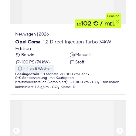
Leasing
102 €
/ mtl.
ab
Neuwagen | 2026
Opel Corsa
1.2 Direct Injection Turbo 74kW
Edition
Benzin
Manuell
100 PS (74 kW)
Stoff
in 4 bis 8 Wochen
Leasingdetails
:
30 Monate
10.000 km/Jahr
0 € Sonderzahlung
mit Kaufoption
Kraftstoffverbrauch (kombiniert)
:
5,1 l/100 km
CO₂-Emissionen
kombiniert
:
116 g/km
CO₂-Klasse
:
D