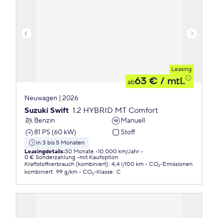
Leasing
63 €
/ mtl.
ab
Neuwagen | 2026
Suzuki Swift
1.2 HYBRID MT Comfort
Benzin
Manuell
81 PS (60 kW)
Stoff
in 3 bis 5 Monaten
Leasingdetails
:
30 Monate
10.000 km/Jahr
0 € Sonderzahlung
mit Kaufoption
Kraftstoffverbrauch (kombiniert)
:
4,4 l/100 km
CO₂-Emissionen
kombiniert
:
99 g/km
CO₂-Klasse
:
C