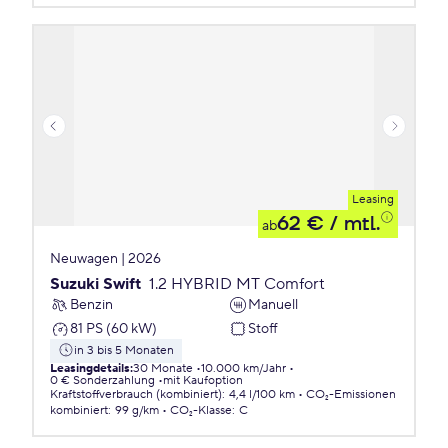
Leasing
62 €
/ mtl.
ab
Neuwagen | 2026
Suzuki Swift
1.2 HYBRID MT Comfort
Benzin
Manuell
81 PS (60 kW)
Stoff
in 3 bis 5 Monaten
Leasingdetails
:
30 Monate
10.000 km/Jahr
0 € Sonderzahlung
mit Kaufoption
Kraftstoffverbrauch (kombiniert)
:
4,4 l/100 km
CO₂-Emissionen
kombiniert
:
99 g/km
CO₂-Klasse
:
C