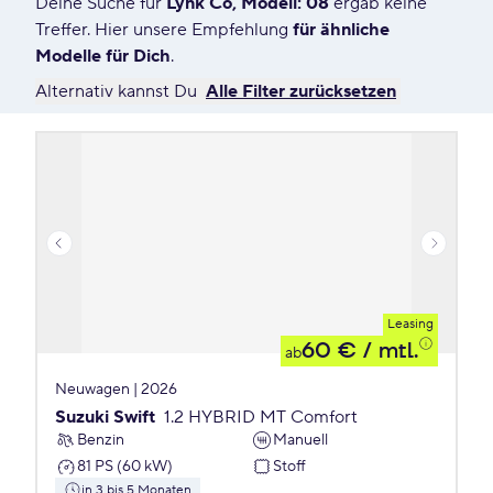
Deine Suche für
Lynk Co, Modell: 08
ergab keine
7558 Angebote für Deine Suche
Treffer. Hier unsere Empfehlung
für ähnliche
Modelle für Dich
.
Alternativ kannst Du
Alle Filter zurücksetzen
Leasing
60 €
/ mtl.
ab
Neuwagen | 2026
Suzuki Swift
1.2 HYBRID MT Comfort
Benzin
Manuell
81 PS (60 kW)
Stoff
in 3 bis 5 Monaten