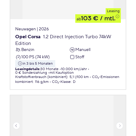
Leasing
103 €
/ mtl.
ab
Neuwagen | 2026
Opel Corsa
1.2 Direct Injection Turbo 74kW
Edition
Benzin
Manuell
100 PS (74 kW)
Stoff
in 3 bis 5 Monaten
Leasingdetails
:
30 Monate
10.000 km/Jahr
0 € Sonderzahlung
mit Kaufoption
Kraftstoffverbrauch (kombiniert)
:
5,1 l/100 km
CO₂-Emissionen
kombiniert
:
116 g/km
CO₂-Klasse
:
D