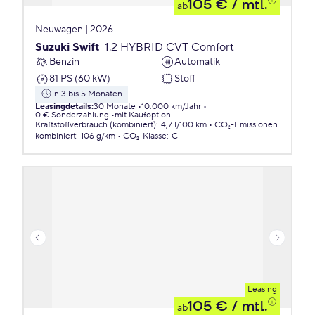
105 €
/ mtl.
ab
Neuwagen | 2026
Suzuki Swift
1.2 HYBRID CVT Comfort
Benzin
Automatik
81 PS (60 kW)
Stoff
in 3 bis 5 Monaten
Leasingdetails
:
30 Monate
10.000 km/Jahr
0 € Sonderzahlung
mit Kaufoption
Kraftstoffverbrauch (kombiniert)
:
4,7 l/100 km
CO₂-Emissionen
kombiniert
:
106 g/km
CO₂-Klasse
:
C
Leasing
105 €
/ mtl.
ab