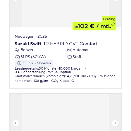
Leasing
102 €
/ mtl.
ab
Neuwagen | 2026
Suzuki Swift
1.2 HYBRID CVT Comfort
Benzin
Automatik
81 PS (60 kW)
Stoff
in 3 bis 5 Monaten
Leasingdetails
:
30 Monate
10.000 km/Jahr
0 € Sonderzahlung
mit Kaufoption
Kraftstoffverbrauch (kombiniert)
:
4,7 l/100 km
CO₂-Emissionen
kombiniert
:
106 g/km
CO₂-Klasse
:
C