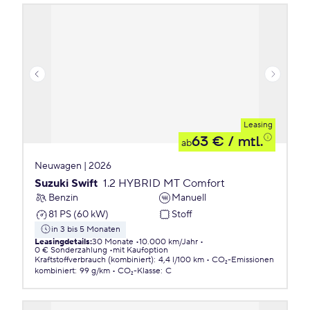
Leasing
63 €
/ mtl.
ab
Neuwagen | 2026
Suzuki Swift
1.2 HYBRID MT Comfort
Benzin
Manuell
81 PS (60 kW)
Stoff
in 3 bis 5 Monaten
Leasingdetails
:
30 Monate
10.000 km/Jahr
0 € Sonderzahlung
mit Kaufoption
Kraftstoffverbrauch (kombiniert)
:
4,4 l/100 km
CO₂-Emissionen
kombiniert
:
99 g/km
CO₂-Klasse
:
C