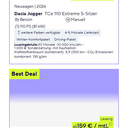
Neuwagen | 2026
Dacia Jogger
TCe 110 Extreme 5-Sitzer
Benzin
Manuell
110 PS (81 kW)
weitere Farben verfügbar
4-5 Monate Lieferzeit
Winter-Komfortpaket
Driving-Paket
Leasingdetails
:
30 Monate
10.000 km/Jahr
1.000 € Sonderzahlung
mit Kaufoption
Kraftstoffverbrauch (kombiniert)
:
5,9 l/100 km
CO₂-Emissionen
kombiniert
:
135 g/km
Best Deal
Leasing
159 €
/ mtl.
ab