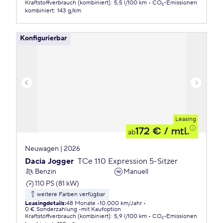
Kraftstoffverbrauch (kombiniert)
:
5,5 l/100 km
CO₂-Emissionen
kombiniert
:
143 g/km
Konfigurierbar
Leasing
172 €
/ mtl.
ab
Neuwagen | 2026
Dacia Jogger
TCe 110 Expression 5-Sitzer
Benzin
Manuell
110 PS (81 kW)
weitere Farben verfügbar
Leasingdetails
:
48 Monate
10.000 km/Jahr
0 € Sonderzahlung
mit Kaufoption
Kraftstoffverbrauch (kombiniert)
:
5,9 l/100 km
CO₂-Emissionen