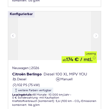
kombiniert
:
135 g/km
Konfigurierbar
Leasing
174 €
/ mtl.
ab
Neuwagen | 2026
Citroën Berlingo
Diesel 100 XL MPV YOU
Diesel
Manuell
102 PS (75 kW)
weitere Farben verfügbar
Leasingdetails
:
48 Monate
10.000 km/Jahr
0 € Sonderzahlung
mit Kaufoption
Kraftstoffverbrauch (kombiniert)
:
5,6 l/100 km
CO₂-Emissionen
kombiniert
:
146 g/km