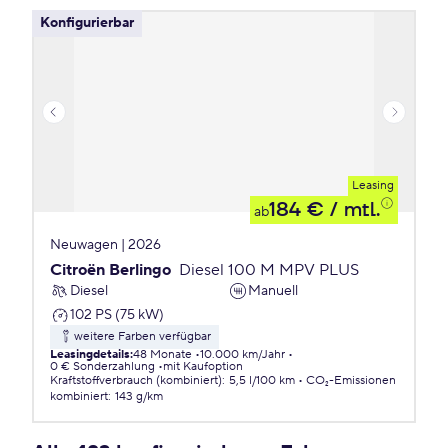
Konfigurierbar
Leasing
184 €
/ mtl.
ab
Neuwagen | 2026
Citroën Berlingo
Diesel 100 M MPV PLUS
Diesel
Manuell
102 PS (75 kW)
weitere Farben verfügbar
Leasingdetails
:
48 Monate
10.000 km/Jahr
0 € Sonderzahlung
mit Kaufoption
Kraftstoffverbrauch (kombiniert)
:
5,5 l/100 km
CO₂-Emissionen
kombiniert
:
143 g/km