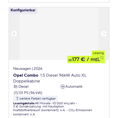
Konfigurierbar
Leasing
177 €
/ mtl.
ab
Neuwagen | 2026
Opel Combo
1.5 Diesel 96kW Auto XL
Doppelkabine
Diesel
Automatik
131 PS (96 kW)
weitere Farben verfügbar
Leasingdetails
:
48 Monate
10.000 km/Jahr
0 € Sonderzahlung
mit Kaufoption
Kraftstoffverbrauch (kombiniert)
:
k.A.
CO₂-Emissionen
kombiniert
:
k.A.