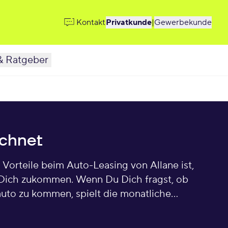
Kontakt
Privatkunde
|
Gewerbekunde
& Ratgeber
echnet
 Vorteile beim Auto-Leasing von Allane ist,
 Dich zukommen. Wenn Du Dich fragst, ob
auto zu kommen, spielt die monatliche
n Dir alle Fragen zum Thema, damit Du die für
 lass uns starten und herausfinden, wie easy Du