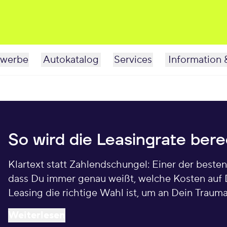
werbe
Autokatalog
Services
Information 
So wird die Leasingrate ber
Klartext statt Zahlendschungel: Einer der besten
dass Du immer genau weißt, welche Kosten auf
Leasing die richtige Wahl ist, um an Dein Traum
Leasingrate eine wichtige Rolle. Wir beantworte
Weiterlesen
Dich richtige Entscheidung treffen kannst. Also,