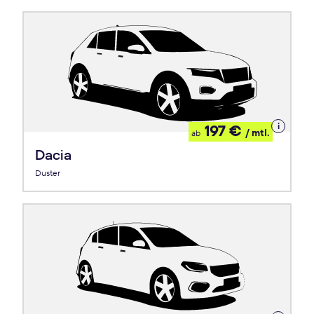
Details
197 €
/ mtl.
ab
zum
Leasing
Dacia
Duster