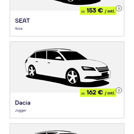
Details
153 €
/ mtl.
ab
zum
Leasing
SEAT
Ibiza
Details
162 €
/ mtl.
ab
zum
Leasing
Dacia
Jogger