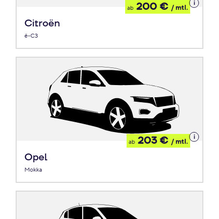
Details
200 €
/ mtl.
ab
zum
Leasing
Citroën
ë-C3
Details
203 €
/ mtl.
ab
zum
Leasing
Opel
Mokka