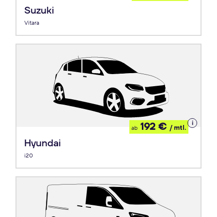
Leasing
Suzuki
Vitara
Details
192 €
/ mtl.
ab
zum
Leasing
Hyundai
i20