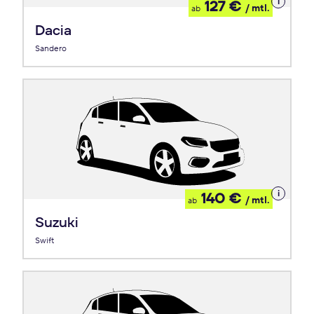
Details
127 €
/ mtl.
ab
zum
Leasing
Dacia
Sandero
Details
140 €
/ mtl.
ab
zum
Leasing
Suzuki
Swift