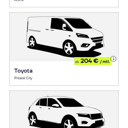
Details
204 €
/ mtl.
ab
zum
Leasing
Toyota
Proace City