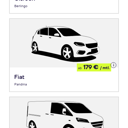
Berlingo
Details
179 €
/ mtl.
ab
zum
Leasing
Fiat
Pandina