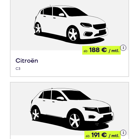
Details
188 €
/ mtl.
ab
zum
Leasing
Citroën
C3
Details
191 €
/ mtl.
ab
zum