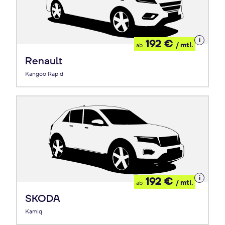
Details
192 €
/ mtl.
ab
zum
Leasing
Renault
Kangoo Rapid
Details
192 €
/ mtl.
ab
zum
Leasing
ŠKODA
Kamiq