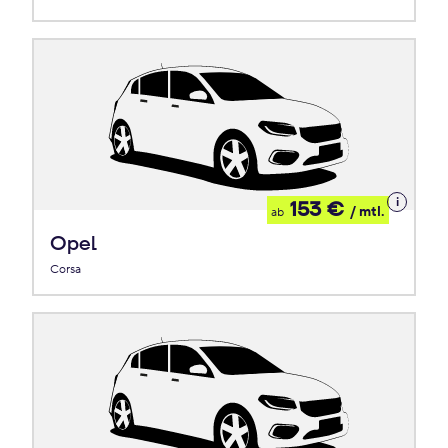
Details
153 €
/ mtl.
ab
zum
Leasing
Opel
Corsa