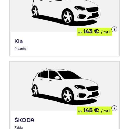
Details
143 €
/ mtl.
ab
zum
Leasing
Kia
Picanto
Details
145 €
/ mtl.
ab
zum
Leasing
ŠKODA
Fabia