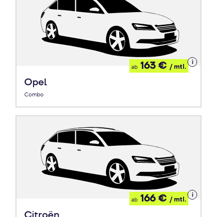
Details
163 €
/ mtl.
ab
zum
Leasing
Opel
Combo
Details
166 €
/ mtl.
ab
zum
Leasing
Citroën