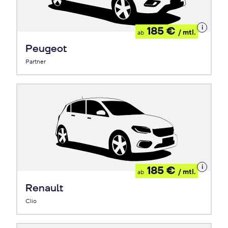
Details
185 €
/ mtl.
ab
zum
Leasing
Peugeot
Partner
Details
185 €
/ mtl.
ab
zum
Leasing
Renault
Clio