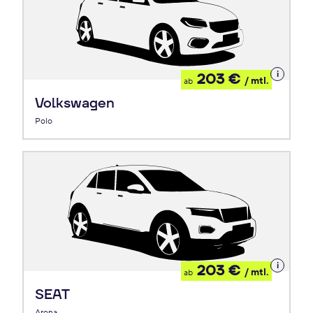
Details
203 €
/ mtl.
ab
zum
Leasing
Volkswagen
Polo
Details
203 €
/ mtl.
ab
zum
Leasing
SEAT
Arona