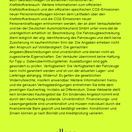
auch Gebrauchtwagen zu attraktiven Konditionen an.
Kraftstoffverbrauch: Weitere Informationen zum offiziellen
Kraftstoffverbrauch und den offiziellen spezifischen CO2-Emissionen
neuer Personenkraftwagen können dem Leitfaden über den
Kraftstoffverbrauch und die CO2-Emissionen neuer
Personenkraftwagen entnommen werden, der an allen Verkaufsstellen
und bei der Deutschen Automobiltreuhand GmbH unter www.dat.de
unentgeltlich erhältlich ist. Beschreibung: Die Fahrzeugbeschreibung
dient lediglich der allg. Identifizierung des Fahrzeuges und stellt keine
Zusicherung im kaufrechtlichen Sinn dar. Die Angaben erheben nicht
den Anspruch auf Vollständigkeit. Die gemachten
Angaben/Beschreibungen sind unverbindlich und dienen nicht als
zugesicherte Eigenschaften. Der Verkäufer übernimmt keine Haftung
für Tipp u. Datenübermittlungsfehler. Ausstattungen sind ggfs.
gesondert zu prüfen. Verfügbarkeit: Die Verfügbarkeit der Fahrzeuge
kann nicht garantiert werden und ist von der aktuellen Lager- und
Lieferlage abhängig. Widerruf: Es gelten die gesetzlichen
Widerrufsrechte, insofern anwendbar. Weitere Informationen hierzu
und die genauen Vertragsbedingungen entnehmen Sie bitte dem
jeweiligen Kaufvertrag. Invitatio ad Offerendum: Diese Webseite stellt
kein bindendes Kaufangebot dar. Ein bindendes Angebot kommt erst
durch den Kaufvertrag zustande. Unverbindlich: Finanzierungs- und
Leasingangebote sind unverbindlich und müssen individuell durch die
finanzierende Bank geprüft und bestätigt werden. Konditionen und
Zinsen können je nach Bonität und Kreditprüfung variieren.