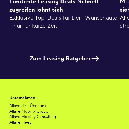
Limitierte Leasing Deals: Schnell
Mit
zugreifen lohnt sich
sic
Exklusive Top-Deals für Dein Wunschauto
All
– nur für kurze Zeit!
str
Zum Leasing Ratgeber
Unternehmen
Allane.de – Über uns
Allane Mobility Group
Allane Mobility Consulting
Allane Fleet