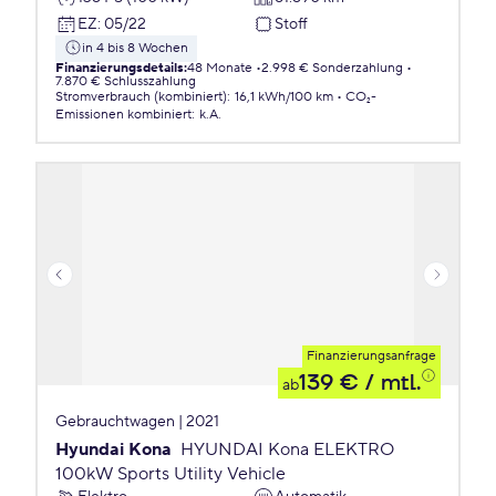
EZ
:
05/22
Stoff
in 4 bis 8 Wochen
Finanzierungsdetails
:
48 Monate
2.998 € Sonderzahlung
7.870 € Schlusszahlung
Stromverbrauch (kombiniert)
:
16,1 kWh/100 km
CO₂-
Emissionen
kombiniert
:
k.A.
Finanzierungsanfrage
139 €
/ mtl.
ab
Gebrauchtwagen | 2021
Hyundai Kona
HYUNDAI Kona ELEKTRO
100kW Sports Utility Vehicle