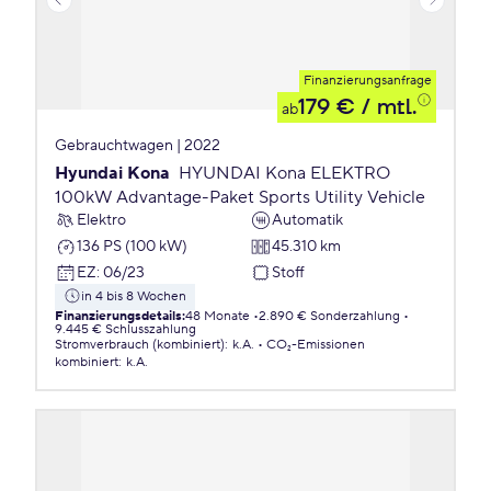
Finanzierungsanfrage
179 €
/ mtl.
ab
Gebrauchtwagen | 2022
Hyundai Kona
HYUNDAI Kona ELEKTRO
100kW Advantage-Paket Sports Utility Vehicle
Elektro
Automatik
136 PS (100 kW)
45.310 km
EZ
:
06/23
Stoff
in 4 bis 8 Wochen
Finanzierungsdetails
:
48 Monate
2.890 € Sonderzahlung
9.445 € Schlusszahlung
Stromverbrauch (kombiniert)
:
k.A.
CO₂-Emissionen
kombiniert
:
k.A.