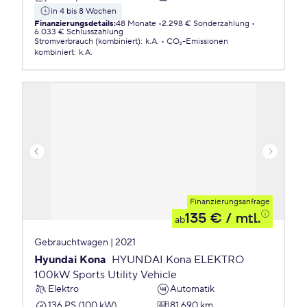
in 4 bis 8 Wochen
Finanzierungsdetails
:
48 Monate
2.298 € Sonderzahlung
6.033 € Schlusszahlung
Stromverbrauch (kombiniert)
:
k.A.
CO₂-Emissionen
kombiniert
:
k.A.
Finanzierungsanfrage
135 €
/ mtl.
ab
Gebrauchtwagen | 2021
Hyundai Kona
HYUNDAI Kona ELEKTRO
100kW Sports Utility Vehicle
Elektro
Automatik
136 PS (100 kW)
81.690 km