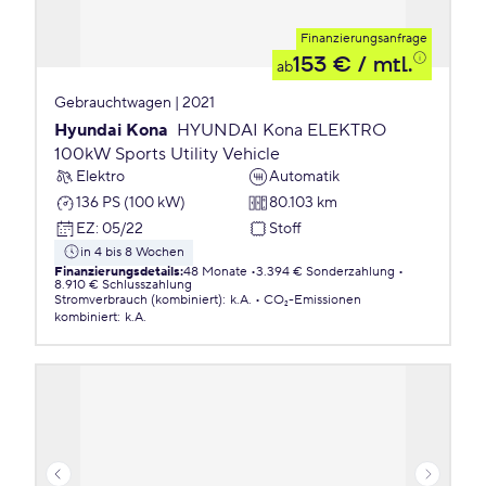
Finanzierungsanfrage
153 €
/ mtl.
ab
Gebrauchtwagen | 2021
Hyundai Kona
HYUNDAI Kona ELEKTRO
100kW Sports Utility Vehicle
Elektro
Automatik
136 PS (100 kW)
80.103 km
EZ
:
05/22
Stoff
in 4 bis 8 Wochen
Finanzierungsdetails
:
48 Monate
3.394 € Sonderzahlung
8.910 € Schlusszahlung
Stromverbrauch (kombiniert)
:
k.A.
CO₂-Emissionen
kombiniert
:
k.A.