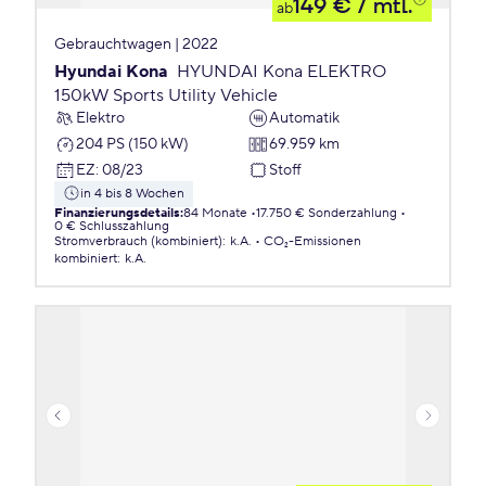
149 €
/ mtl.
ab
Gebrauchtwagen | 2022
Hyundai Kona
HYUNDAI Kona ELEKTRO
150kW Sports Utility Vehicle
Elektro
Automatik
204 PS (150 kW)
69.959 km
EZ
:
08/23
Stoff
in 4 bis 8 Wochen
Finanzierungsdetails
:
84 Monate
17.750 € Sonderzahlung
0 € Schlusszahlung
Stromverbrauch (kombiniert)
:
k.A.
CO₂-Emissionen
kombiniert
:
k.A.