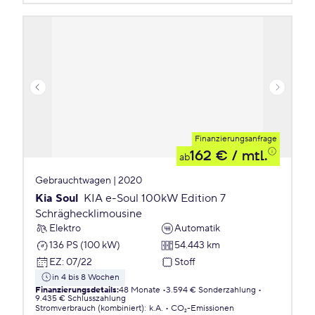
Finanzierungsanfrage
162 €
/ mtl.
ab
Gebrauchtwagen | 2020
Kia Soul
KIA e-Soul 100kW Edition 7
Schräghecklimousine
Elektro
Automatik
136 PS (100 kW)
54.443 km
EZ
:
07/22
Stoff
in 4 bis 8 Wochen
Finanzierungsdetails
:
48 Monate
3.594 € Sonderzahlung
9.435 € Schlusszahlung
Stromverbrauch (kombiniert)
:
k.A.
CO₂-Emissionen