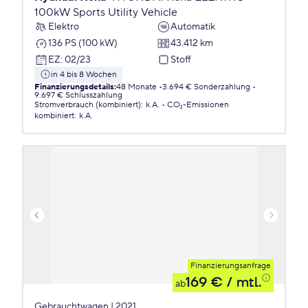
100kW Sports Utility Vehicle
Elektro
Automatik
136 PS (100 kW)
43.412 km
EZ
:
02/23
Stoff
in 4 bis 8 Wochen
Finanzierungsdetails
:
48 Monate
3.694 € Sonderzahlung
9.697 € Schlusszahlung
Stromverbrauch (kombiniert)
:
k.A.
CO₂-Emissionen
kombiniert
:
k.A.
Finanzierungsanfrage
169 €
/ mtl.
ab
Gebrauchtwagen | 2021