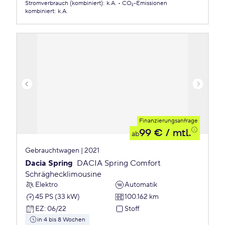
Stromverbrauch (kombiniert)
:
k.A.
CO₂-Emissionen
kombiniert
:
k.A.
Finanzierungsanfrage
99 €
/ mtl.
ab
Gebrauchtwagen | 2021
Dacia Spring
DACIA Spring Comfort
Schräghecklimousine
Elektro
Automatik
45 PS (33 kW)
100.162 km
EZ
:
06/22
Stoff
in 4 bis 8 Wochen