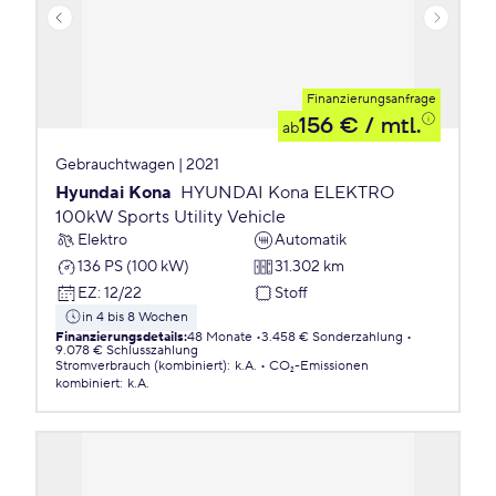
Finanzierungsanfrage
156 €
/ mtl.
ab
Gebrauchtwagen | 2021
Hyundai Kona
HYUNDAI Kona ELEKTRO
100kW Sports Utility Vehicle
Elektro
Automatik
136 PS (100 kW)
31.302 km
EZ
:
12/22
Stoff
in 4 bis 8 Wochen
Finanzierungsdetails
:
48 Monate
3.458 € Sonderzahlung
9.078 € Schlusszahlung
Stromverbrauch (kombiniert)
:
k.A.
CO₂-Emissionen
kombiniert
:
k.A.