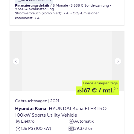
in 4 bis 8 Wochen
Finanzierungsdetails
:
48 Monate
3.638 € Sonderzahlung
9.550 € Schlusszahlung
Stromverbrauch (kombiniert)
:
k.A.
CO₂-Emissionen
kombiniert
:
k.A.
Finanzierungsanfrage
167 €
/ mtl.
ab
Gebrauchtwagen | 2021
Hyundai Kona
HYUNDAI Kona ELEKTRO
100kW Sports Utility Vehicle
Elektro
Automatik
136 PS (100 kW)
39.378 km