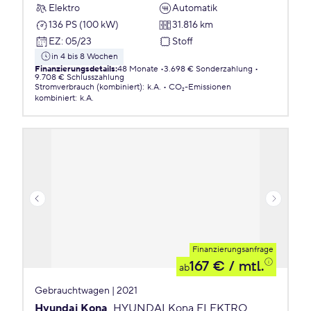
Elektro
Automatik
136 PS (100 kW)
31.816 km
EZ
:
05/23
Stoff
in 4 bis 8 Wochen
Finanzierungsdetails
:
48 Monate
3.698 € Sonderzahlung
9.708 € Schlusszahlung
Stromverbrauch (kombiniert)
:
k.A.
CO₂-Emissionen
kombiniert
:
k.A.
Finanzierungsanfrage
167 €
/ mtl.
ab
Gebrauchtwagen | 2021
Hyundai Kona
HYUNDAI Kona ELEKTRO