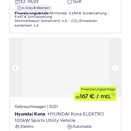
EZ
:
05/22
Stoff
in 4 bis 8 Wochen
Finanzierungsdetails
:
48 Monate
3.694 € Sonderzahlung
9.697 € Schlusszahlung
Stromverbrauch (kombiniert)
:
k.A.
CO₂-Emissionen
kombiniert
:
k.A.
Finanzierungsanfrage
167 €
/ mtl.
ab
Gebrauchtwagen | 2021
Hyundai Kona
HYUNDAI Kona ELEKTRO
100kW Sports Utility Vehicle
Elektro
Automatik