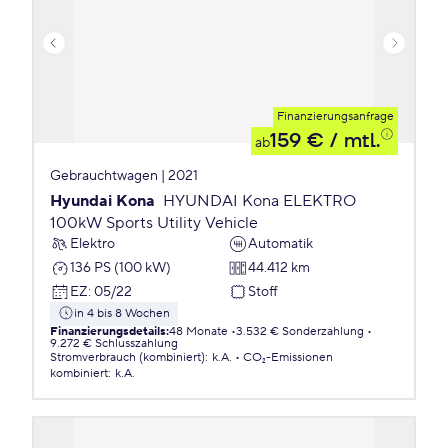
Finanzierungsanfrage
159 €
/ mtl.
ab
Gebrauchtwagen | 2021
Hyundai Kona
HYUNDAI Kona ELEKTRO
100kW Sports Utility Vehicle
Elektro
Automatik
136 PS (100 kW)
44.412 km
EZ
:
05/22
Stoff
in 4 bis 8 Wochen
Finanzierungsdetails
:
48 Monate
3.532 € Sonderzahlung
9.272 € Schlusszahlung
Stromverbrauch (kombiniert)
:
k.A.
CO₂-Emissionen
kombiniert
:
k.A.