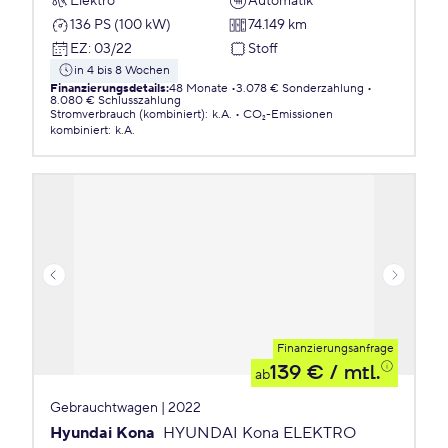
Elektro
Automatik
136 PS (100 kW)
74.149 km
EZ
:
03/22
Stoff
in 4 bis 8 Wochen
Finanzierungsdetails
:
48 Monate
3.078 € Sonderzahlung
8.080 € Schlusszahlung
Stromverbrauch (kombiniert)
:
k.A.
CO₂-Emissionen
kombiniert
:
k.A.
Finanzierungsanfrage
139 €
/ mtl.
ab
Gebrauchtwagen | 2022
Hyundai Kona
HYUNDAI Kona ELEKTRO