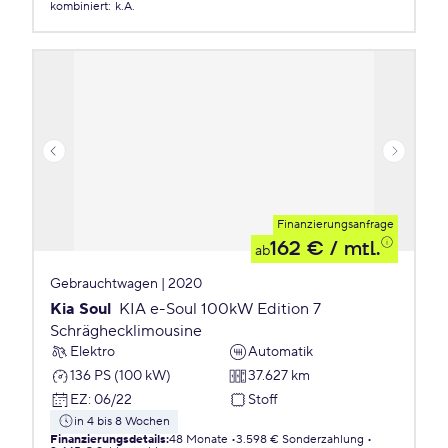
kombiniert
:
k.A.
Finanzierungsanfrage
162 €
/ mtl.
ab
Gebrauchtwagen | 2020
Kia Soul
KIA e-Soul 100kW Edition 7
Schräghecklimousine
Elektro
Automatik
136 PS (100 kW)
37.627 km
EZ
:
06/22
Stoff
in 4 bis 8 Wochen
Finanzierungsdetails
:
48 Monate
3.598 € Sonderzahlung