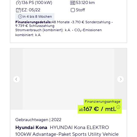
136 PS (100 kW)
53.120 km
EZ
:
05/22
Stoff
in 4 bis 8 Wochen
Finanzierungsdetails
:
48 Monate
3.710 € Sonderzahlung
9.739 € Schlusszahlung
Stromverbrauch (kombiniert)
:
k.A.
CO₂-Emissionen
kombiniert
:
k.A.
Finanzierungsanfrage
167 €
/ mtl.
ab
Gebrauchtwagen | 2022
Hyundai Kona
HYUNDAI Kona ELEKTRO
100kW Advantage-Paket Sports Utility Vehicle