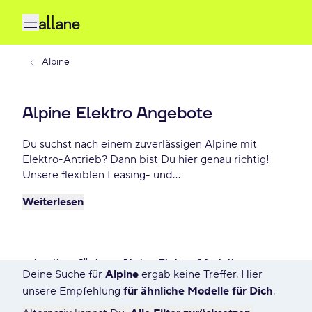
Alpine
Alpine Elektro Angebote
Du suchst nach einem zuverlässigen Alpine mit
Elektro-Antrieb? Dann bist Du hier genau richtig!
Unsere flexiblen Leasing- und
Finanzierungsoptionen ermöglichen es Dir, Dein
Weiterlesen
Wunschauto zu Top-Konditionen zu fahren. Genieße
maximale Freiheit und entscheide selbst, wie lange
Du Dein Fahrzeug nutzt. Entdecke die besten Alpine
Elektro Deals – schon ab - €/mtl.
schnell verfügbare Alpine Elektro Modelle
Deine Suche für
Alpine
ergab keine Treffer. Hier
617 Angebote für Deine Suche
unsere Empfehlung
für ähnliche Modelle für Dich
.