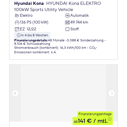
Hyundai Kona
HYUNDAI Kona ELEKTRO
100kW Sports Utility Vehicle
Elektro
Automatik
136 PS (100 kW)
49.744 km
EZ
:
12/22
Stoff
in 4 bis 8 Wochen
Finanzierungsdetails
:
48 Monate
3.088 € Sonderzahlung
8.106 € Schlusszahlung
Stromverbrauch (kombiniert)
:
16,3 kWh/100 km
CO₂-
Emissionen
kombiniert
:
k.A.
Finanzierungsanfrage
141 €
/ mtl.
ab