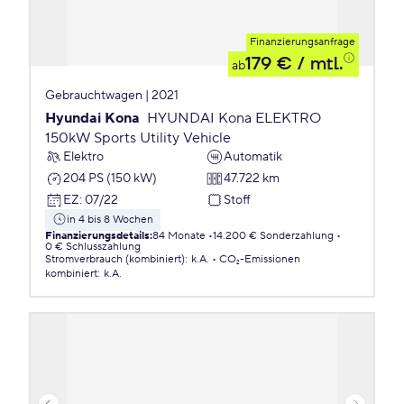
Finanzierungsanfrage
179 €
/ mtl.
ab
Gebrauchtwagen | 2021
Hyundai Kona
HYUNDAI Kona ELEKTRO
150kW Sports Utility Vehicle
Elektro
Automatik
204 PS (150 kW)
47.722 km
EZ
:
07/22
Stoff
in 4 bis 8 Wochen
Finanzierungsdetails
:
84 Monate
14.200 € Sonderzahlung
0 € Schlusszahlung
Stromverbrauch (kombiniert)
:
k.A.
CO₂-Emissionen
kombiniert
:
k.A.