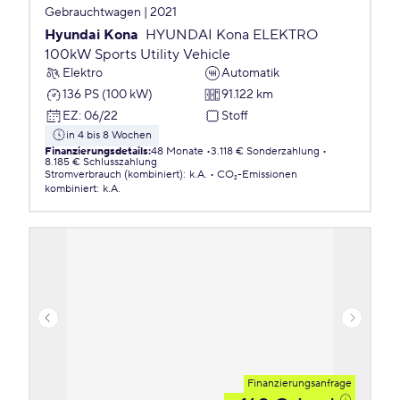
Gebrauchtwagen | 2021
Hyundai Kona
HYUNDAI Kona ELEKTRO
100kW Sports Utility Vehicle
Elektro
Automatik
136 PS (100 kW)
91.122 km
EZ
:
06/22
Stoff
in 4 bis 8 Wochen
Finanzierungsdetails
:
48 Monate
3.118 € Sonderzahlung
8.185 € Schlusszahlung
Stromverbrauch (kombiniert)
:
k.A.
CO₂-Emissionen
kombiniert
:
k.A.
Finanzierungsanfrage