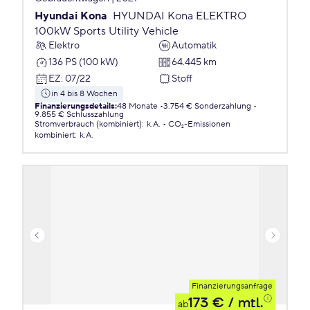
Hyundai Kona
HYUNDAI Kona ELEKTRO
100kW Sports Utility Vehicle
Elektro
Automatik
136 PS (100 kW)
64.445 km
EZ
:
07/22
Stoff
in 4 bis 8 Wochen
Finanzierungsdetails
:
48 Monate
3.754 € Sonderzahlung
9.855 € Schlusszahlung
Stromverbrauch (kombiniert)
:
k.A.
CO₂-Emissionen
kombiniert
:
k.A.
Finanzierungsanfrage
173 €
/ mtl.
ab