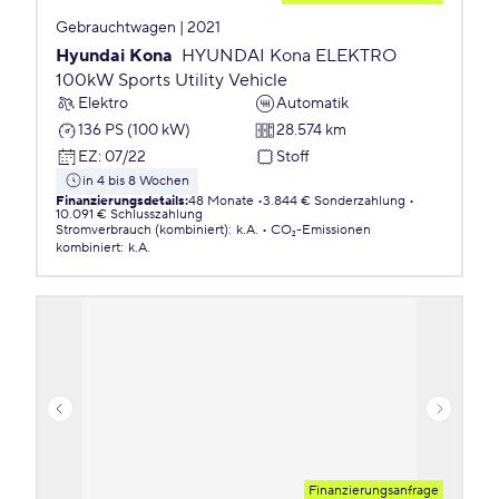
Gebrauchtwagen | 2021
Hyundai Kona
HYUNDAI Kona ELEKTRO
100kW Sports Utility Vehicle
Elektro
Automatik
136 PS (100 kW)
28.574 km
EZ
:
07/22
Stoff
in 4 bis 8 Wochen
Finanzierungsdetails
:
48 Monate
3.844 € Sonderzahlung
10.091 € Schlusszahlung
Stromverbrauch (kombiniert)
:
k.A.
CO₂-Emissionen
kombiniert
:
k.A.
Finanzierungsanfrage