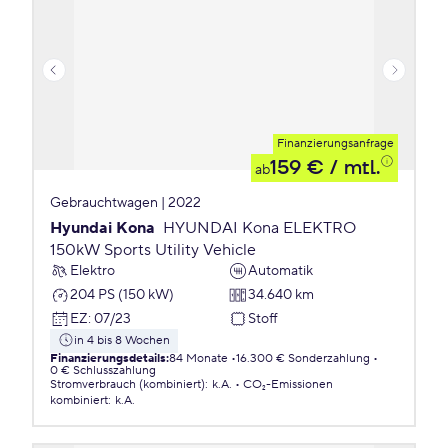
Finanzierungsanfrage
159 €
/ mtl.
ab
Gebrauchtwagen | 2022
Hyundai Kona
HYUNDAI Kona ELEKTRO
150kW Sports Utility Vehicle
Elektro
Automatik
204 PS (150 kW)
34.640 km
EZ
:
07/23
Stoff
in 4 bis 8 Wochen
Finanzierungsdetails
:
84 Monate
16.300 € Sonderzahlung
0 € Schlusszahlung
Stromverbrauch (kombiniert)
:
k.A.
CO₂-Emissionen
kombiniert
:
k.A.