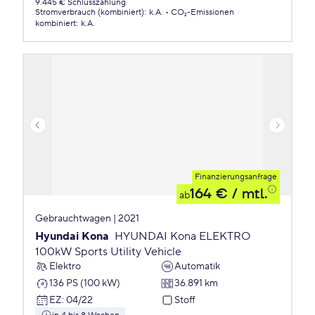
9.445 € Schlusszahlung
Stromverbrauch (kombiniert)
:
k.A.
CO₂-Emissionen
kombiniert
:
k.A.
Finanzierungsanfrage
164 €
/ mtl.
ab
Gebrauchtwagen | 2021
Hyundai Kona
HYUNDAI Kona ELEKTRO
100kW Sports Utility Vehicle
Elektro
Automatik
136 PS (100 kW)
36.891 km
EZ
:
04/22
Stoff