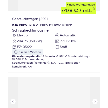
Finanzierungsanfrage
178 €
/ mtl.
ab
Gebrauchtwagen | 2021
Kia Niro
KIA e-Niro 150kW Vision
Schräghecklimousine
Elektro
Automatik
204 PS (150 kW)
99.086 km
EZ
:
05/22
Stoff
in 4 bis 8 Wochen
Finanzierungsdetails
:
48 Monate
3.954 € Sonderzahlung
10.380 € Schlusszahlung
Stromverbrauch (kombiniert)
:
k.A.
CO₂-Emissionen
kombiniert
:
k.A.