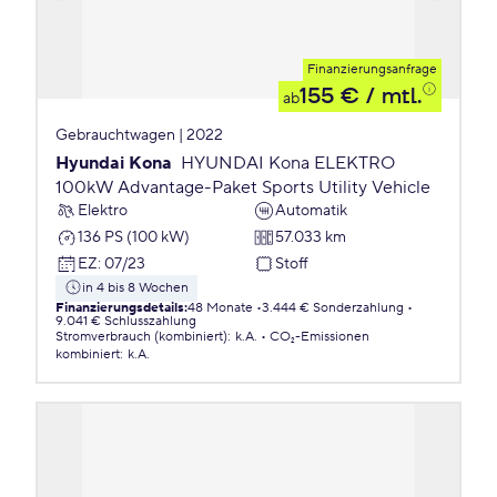
Finanzierungsanfrage
155 €
/ mtl.
ab
Gebrauchtwagen | 2022
Hyundai Kona
HYUNDAI Kona ELEKTRO
100kW Advantage-Paket Sports Utility Vehicle
Elektro
Automatik
136 PS (100 kW)
57.033 km
EZ
:
07/23
Stoff
in 4 bis 8 Wochen
Finanzierungsdetails
:
48 Monate
3.444 € Sonderzahlung
9.041 € Schlusszahlung
Stromverbrauch (kombiniert)
:
k.A.
CO₂-Emissionen
kombiniert
:
k.A.