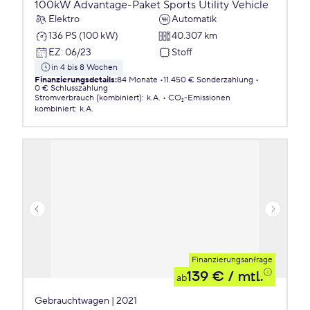
100kW Advantage-Paket Sports Utility Vehicle
Elektro
Automatik
136 PS (100 kW)
40.307 km
EZ
:
06/23
Stoff
in 4 bis 8 Wochen
Finanzierungsdetails
:
84 Monate
11.450 € Sonderzahlung
0 € Schlusszahlung
Stromverbrauch (kombiniert)
:
k.A.
CO₂-Emissionen
kombiniert
:
k.A.
Finanzierungsanfrage
139 €
/ mtl.
ab
Gebrauchtwagen | 2021