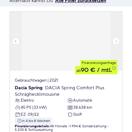
Alternativ kannst Du
Alle Filter zurücksetzen
Finanzierungsanfrage
90 €
/ mtl.
ab
Gebrauchtwagen | 2021
Dacia Spring
DACIA Spring Comfort Plus
Schräghecklimousine
Elektro
Automatik
45 PS (33 kW)
38.638 km
EZ
:
09/22
Stoff
in 4 bis 8 Wochen
Finanzierungsdetails
:
48 Monate
1.994 € Sonderzahlung
5.235 € Schlusszahlung