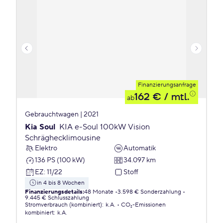
Finanzierungsanfrage
162 €
/ mtl.
ab
Gebrauchtwagen | 2021
Kia Soul
KIA e-Soul 100kW Vision
Schräghecklimousine
Elektro
Automatik
136 PS (100 kW)
34.097 km
EZ
:
11/22
Stoff
in 4 bis 8 Wochen
Finanzierungsdetails
:
48 Monate
3.598 € Sonderzahlung
9.445 € Schlusszahlung
Stromverbrauch (kombiniert)
:
k.A.
CO₂-Emissionen
kombiniert
:
k.A.