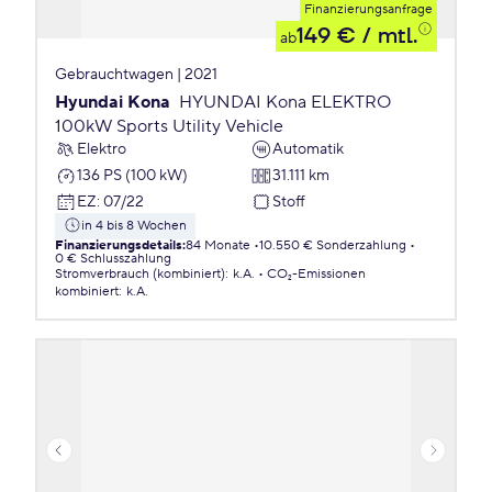
Finanzierungsanfrage
149 €
/ mtl.
ab
Gebrauchtwagen | 2021
Hyundai Kona
HYUNDAI Kona ELEKTRO
100kW Sports Utility Vehicle
Elektro
Automatik
136 PS (100 kW)
31.111 km
EZ
:
07/22
Stoff
in 4 bis 8 Wochen
Finanzierungsdetails
:
84 Monate
10.550 € Sonderzahlung
0 € Schlusszahlung
Stromverbrauch (kombiniert)
:
k.A.
CO₂-Emissionen
kombiniert
:
k.A.