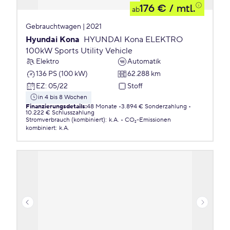
176 €
/ mtl.
ab
Gebrauchtwagen | 2021
Hyundai Kona
HYUNDAI Kona ELEKTRO
100kW Sports Utility Vehicle
Elektro
Automatik
136 PS (100 kW)
62.288 km
EZ
:
05/22
Stoff
in 4 bis 8 Wochen
Finanzierungsdetails
:
48 Monate
3.894 € Sonderzahlung
10.222 € Schlusszahlung
Stromverbrauch (kombiniert)
:
k.A.
CO₂-Emissionen
kombiniert
:
k.A.