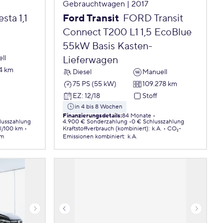
Gebrauchtwagen | 2017
ta 1,1
Ford Transit
FORD Transit
Connect T200 L1 1,5 EcoBlue
55kW Basis Kasten-
ll
Lieferwagen
4 km
Diesel
Manuell
75 PS (55 kW)
109.278 km
EZ
:
12/18
Stoff
in 4 bis 8 Wochen
Finanzierungsdetails
:
84 Monate
lusszahlung
4.900 € Sonderzahlung
0 € Schlusszahlung
 l/100 km
Kraftstoffverbrauch (kombiniert)
:
k.A.
CO₂-
km
Emissionen
kombiniert
:
k.A.