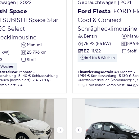
twagen | 2022
Gebrauchtwagen | 2021
shi Space
Ford Fiesta
FORD Fies
TSUBISHI Space Star
Cool & Connect
EC Select
Schräghecklimousine
Benzin
Manue
ecklimousine
75 PS (55 kW)
89.94
Manuell
EZ
:
11/22
Stoff
2 kW)
25.796 km
in 4 bis 8 Wochen
23
Stoff
 8 Wochen
sdetails
:
48 Monate
Finanzierungsdetails
:
48 Monate
erzahlung
5.140 € Schlusszahlung
1.954 € Sonderzahlung
5.130 € Sch
brauch (kombiniert)
:
k.A.
CO₂-
Kraftstoffverbrauch (kombiniert)
:
5,7
ombiniert
:
k.A.
CO₂-Emissionen
kombiniert
:
144 g/