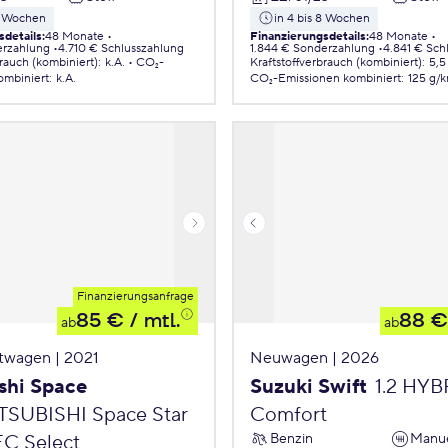
 8 Wochen
in 4 bis 8 Wochen
sdetails
:
48 Monate
Finanzierungsdetails
:
48 Monate
erzahlung
4.710 € Schlusszahlung
1.844 € Sonderzahlung
4.841 € Sch
brauch (kombiniert)
:
k.A.
CO₂-
Kraftstoffverbrauch (kombiniert)
:
5,5
ombiniert
:
k.A.
CO₂-Emissionen
kombiniert
:
125 g/
Finanzierungsanfrage
85 €
/ mtl.
88 €
ab
ab
twagen | 2021
Neuwagen | 2026
shi Space
Suzuki Swift
1.2 HY
TSUBISHI Space Star
Comfort
Benzin
Manue
EC Select