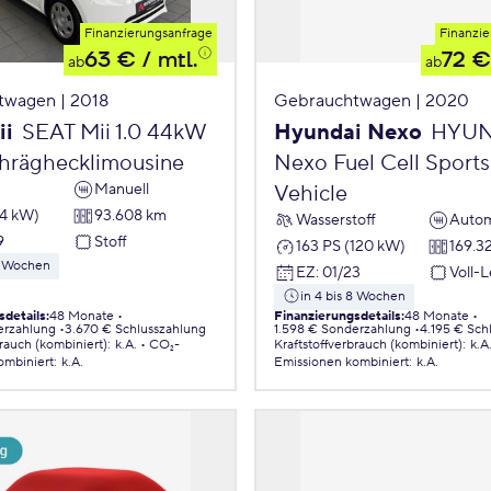
Finanzierungsanfrage
Finanzie
63 €
/ mtl.
72 €
ab
ab
twagen | 2018
Gebrauchtwagen | 2020
ii
SEAT Mii 1.0 44kW
Hyundai Nexo
HYUN
chräghecklimousine
Nexo Fuel Cell Sports 
Manuell
Vehicle
44 kW)
93.608 km
Wasserstoff
Autom
9
Stoff
163 PS (120 kW)
169.3
 8 Wochen
EZ
:
01/23
Voll-
in 4 bis 8 Wochen
sdetails
:
48 Monate
Finanzierungsdetails
:
48 Monate
erzahlung
3.670 € Schlusszahlung
1.598 € Sonderzahlung
4.195 € Sch
brauch (kombiniert)
:
k.A.
CO₂-
Kraftstoffverbrauch (kombiniert)
:
k.A
ombiniert
:
k.A.
Emissionen
kombiniert
:
k.A.