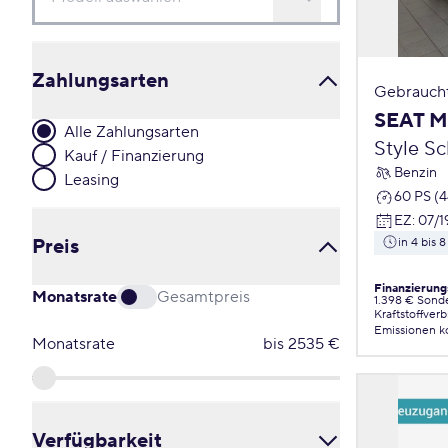
Zahlungsarten
Gebrauch
SEAT M
Alle Zahlungsarten
Style S
Kauf / Finanzierung
Benzin
Leasing
60 PS (
EZ
:
07/1
Preis
in 4 bis
Finanzierung
Monatsrate
Gesamtpreis
1.398 € Sond
Kraftstoffver
Emissionen
k
Monatsrate
bis
2535
€
Verfügbarkeit