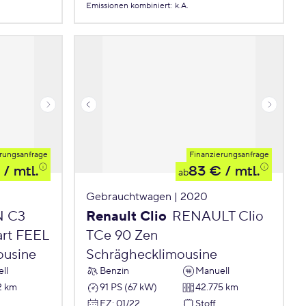
Emissionen
kombiniert
:
k.A.
rungsanfrage
Finanzierungsanfrage
/ mtl.
83 €
/ mtl.
ab
Gebrauchtwagen | 2020
N C3
Renault Clio
RENAULT Clio
art FEEL
TCe 90 Zen
ousine
Schräghecklimousine
ll
Benzin
Manuell
2 km
91 PS (67 kW)
42.775 km
EZ
:
01/22
Stoff