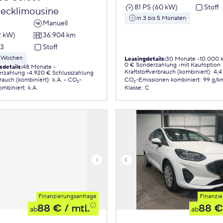
81 PS (60 kW)
Stoff
ecklimousine
in 3 bis 5 Monaten
Manuell
2 kW)
36.904 km
23
Stoff
 8 Wochen
Leasingdetails
:
30 Monate
10.000 
0 € Sonderzahlung
mit Kaufoption
sdetails
:
48 Monate
Kraftstoffverbrauch (kombiniert)
:
4,4
erzahlung
4.920 € Schlusszahlung
brauch (kombiniert)
:
k.A.
CO₂-
CO₂-Emissionen
kombiniert
:
99 g/k
ombiniert
:
k.A.
Klasse
:
C
Finanzierungsanfrage
Finanzie
88 €
/ mtl.
88 €
ab
ab