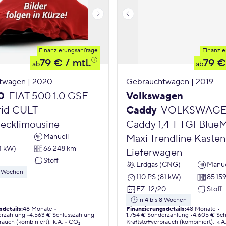
Finanzierungsanfrage
Finanzie
79 €
/ mtl.
79 €
ab
ab
twagen | 2020
Gebrauchtwagen | 2019
0
FIAT 500 1.0 GSE
Volkswagen
id CULT
Caddy
VOLKSWAG
ecklimousine
Caddy 1,4-l-TGI Blue
Manuell
Maxi Trendline Kasten
1 kW)
66.248 km
Lieferwagen
Stoff
Erdgas (CNG)
Manue
 8 Wochen
110 PS (81 kW)
85.15
EZ
:
12/20
Stoff
in 4 bis 8 Wochen
sdetails
:
48 Monate
Finanzierungsdetails
:
48 Monate
erzahlung
4.563 € Schlusszahlung
1.754 € Sonderzahlung
4.605 € Sch
brauch (kombiniert)
:
k.A.
CO₂-
Kraftstoffverbrauch (kombiniert)
:
k.A