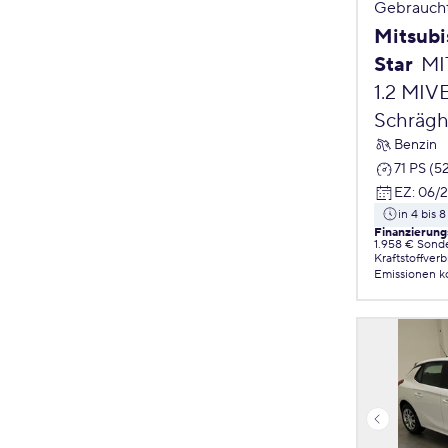
Gebrauch
Mitsubi
Star
MI
1.2 MIV
Schrägh
Benzin
71 PS (5
EZ
:
06/
in 4 bis
Finanzierung
1.958 € Sond
Kraftstoffver
Emissionen
k