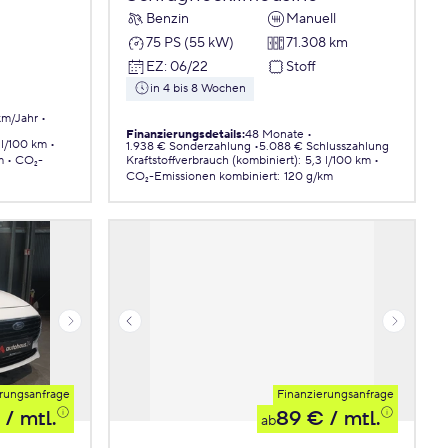
Benzin
Manuell
75 PS (55 kW)
71.308 km
EZ
:
06/22
Stoff
in 4 bis 8 Wochen
km/Jahr
Finanzierungsdetails
:
48 Monate
 l/100 km
1.938 € Sonderzahlung
5.088 € Schlusszahlung
m
CO₂-
Kraftstoffverbrauch (kombiniert)
:
5,3 l/100 km
CO₂-Emissionen
kombiniert
:
120 g/km
rungsanfrage
Finanzierungsanfrage
/ mtl.
89 €
/ mtl.
ab