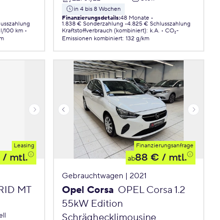
in 4 bis 8 Wochen
Finanzierungsdetails
:
48 Monate
lusszahlung
1.838 € Sonderzahlung
4.825 € Schlusszahlung
 l/100 km
Kraftstoffverbrauch (kombiniert)
:
k.A.
CO₂-
km
Emissionen
kombiniert
:
132 g/km
Leasing
Finanzierungsanfrage
/ mtl.
88 €
/ mtl.
ab
Gebrauchtwagen | 2021
BRID MT
Opel Corsa
OPEL Corsa 1.2
55kW Edition
ll
Schräghecklimousine