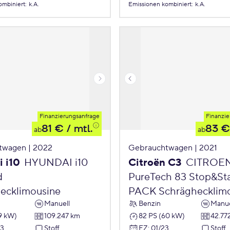
ombiniert
:
k.A.
Emissionen
kombiniert
:
k.A.
Finanzierungsanfrage
Finanzie
81 €
/ mtl.
83 €
ab
ab
twagen | 2022
Gebrauchtwagen | 2021
 i10
HYUNDAI i10
Citroën C3
CITROE
d
PureTech 83 Stop&St
ecklimousine
PACK Schräghecklim
Manuell
Benzin
Manue
9 kW)
109.247 km
82 PS (60 kW)
42.77
23
Stoff
EZ
:
01/23
Stoff