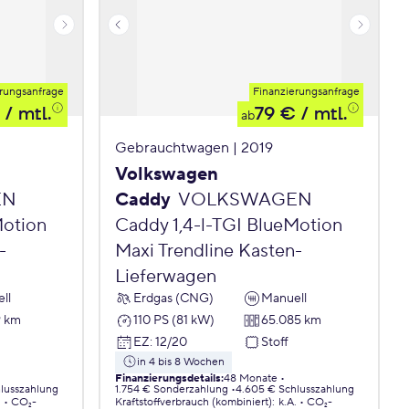
rungsanfrage
Finanzierungsanfrage
/ mtl.
79 €
/ mtl.
ab
Gebrauchtwagen | 2019
Volkswagen
EN
Caddy
VOLKSWAGEN
Motion
Caddy 1,4-l-TGI BlueMotion
-
Maxi Trendline Kasten-
Lieferwagen
ll
Erdgas (CNG)
Manuell
9 km
110 PS (81 kW)
65.085 km
EZ
:
12/20
Stoff
in 4 bis 8 Wochen
Finanzierungsdetails
:
48 Monate
lusszahlung
1.754 € Sonderzahlung
4.605 € Schlusszahlung
.
CO₂-
Kraftstoffverbrauch (kombiniert)
:
k.A.
CO₂-