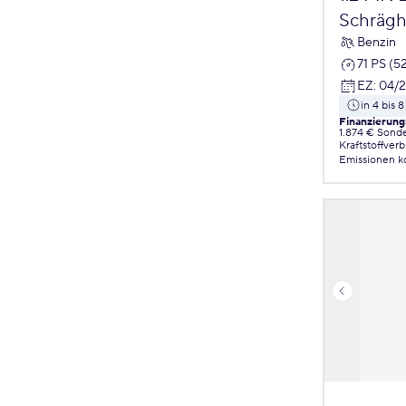
Schrägh
Benzin
71 PS (5
EZ
:
04/
in 4 bis
Finanzierung
1.874 € Sond
Kraftstoffver
Emissionen
k