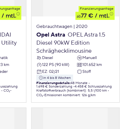
rungsanfrage
Finanzierungsanfrage
/ mtl.
77 €
/ mtl.
ab
Gebrauchtwagen | 2020
DAI
Opel Astra
OPEL Astra 1.5
Utility
Diesel 90kW Edition
Schräghecklimousine
atik
Diesel
Manuell
23 km
122 PS (90 kW)
101.652 km
Leder
EZ
:
02/21
Stoff
in 4 bis 8 Wochen
Finanzierungsdetails
:
48 Monate
lusszahlung
1.698 € Sonderzahlung
4.458 € Schlusszahlung
.
CO₂-
Kraftstoffverbrauch (kombiniert)
:
5,5 l/100 km
CO₂-Emissionen
kombiniert
:
126 g/km