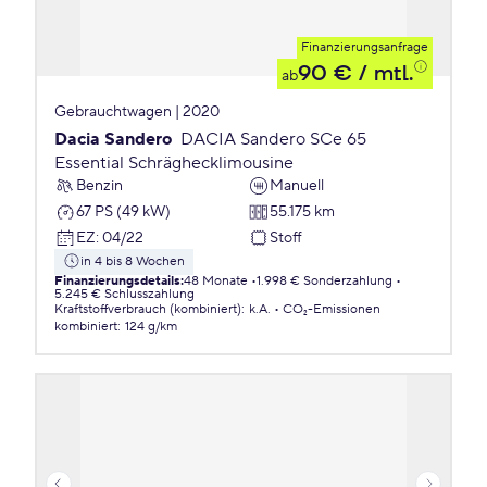
Finanzierungsanfrage
90 €
/ mtl.
ab
Gebrauchtwagen | 2020
Dacia Sandero
DACIA Sandero SCe 65
Essential Schräghecklimousine
Benzin
Manuell
67 PS (49 kW)
55.175 km
EZ
:
04/22
Stoff
in 4 bis 8 Wochen
Finanzierungsdetails
:
48 Monate
1.998 € Sonderzahlung
5.245 € Schlusszahlung
Kraftstoffverbrauch (kombiniert)
:
k.A.
CO₂-Emissionen
kombiniert
:
124 g/km