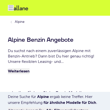
Alpine
Alpine Benzin Angebote
Du suchst nach einem zuverlässigen Alpine mit
Benzin-Antrieb? Dann bist Du hier genau richtig!
Unsere flexiblen Leasing- und
Finanzierungsoptionen ermöglichen es Dir, Dein
Weiterlesen
Wunschauto zu Top-Konditionen zu fahren. Genieße
maximale Freiheit und entscheide selbst, wie lange
Du Dein Fahrzeug nutzt. Entdecke die besten Alpine
Benzin Deals – schon ab - €/mtl.
schnell verfügbare Alpine Benzin Modelle
Deine Suche für
Alpine
ergab keine Treffer. Hier
5963 Angebote für Deine Suche
unsere Empfehlung
für ähnliche Modelle für Dich
.