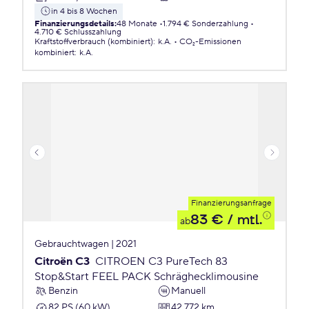
in 4 bis 8 Wochen
Finanzierungsdetails
:
48 Monate
1.794 € Sonderzahlung
4.710 € Schlusszahlung
Kraftstoffverbrauch (kombiniert)
:
k.A.
CO₂-Emissionen
kombiniert
:
k.A.
Finanzierungsanfrage
83 €
/ mtl.
ab
Gebrauchtwagen | 2021
Citroën C3
CITROEN C3 PureTech 83
Stop&Start FEEL PACK Schräghecklimousine
Benzin
Manuell
82 PS (60 kW)
42.772 km