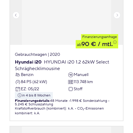
Finanzierungsanfrage
90 €
/ mtl.
ab
Gebrauchtwagen | 2020
Hyundai i20
HYUNDAI i20 1.2 62kW Select
Schräghecklimousine
Benzin
Manuell
84 PS (62 kW)
113.748 km
EZ
:
05/22
Stoff
in 4 bis 8 Wochen
Finanzierungsdetails
:
48 Monate
1.998 € Sonderzahlung
5.245 € Schlusszahlung
Kraftstoffverbrauch (kombiniert)
:
k.A.
CO₂-Emissionen
kombiniert
:
k.A.