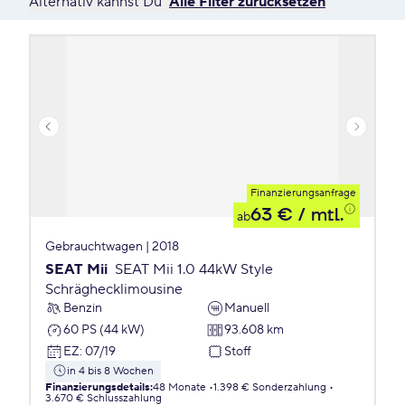
Alternativ kannst Du
Alle Filter zurücksetzen
Finanzierungsanfrage
63 €
/ mtl.
ab
Gebrauchtwagen | 2018
SEAT Mii
SEAT Mii 1.0 44kW Style
Schräghecklimousine
Benzin
Manuell
60 PS (44 kW)
93.608 km
EZ
:
07/19
Stoff
in 4 bis 8 Wochen
Finanzierungsdetails
:
48 Monate
1.398 € Sonderzahlung
3.670 € Schlusszahlung