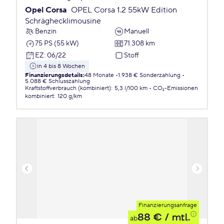
Opel Corsa
OPEL Corsa 1.2 55kW Edition
Schräghecklimousine
Benzin
Manuell
75 PS (55 kW)
71.308 km
EZ
:
06/22
Stoff
in 4 bis 8 Wochen
Finanzierungsdetails
:
48 Monate
1.938 € Sonderzahlung
5.088 € Schlusszahlung
Kraftstoffverbrauch (kombiniert)
:
5,3 l/100 km
CO₂-Emissionen
kombiniert
:
120 g/km
Finanzierungsanfrage
88 €
/ mtl.
ab