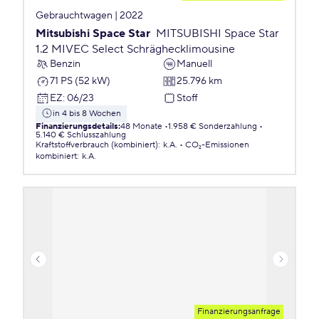
Gebrauchtwagen | 2022
Mitsubishi Space Star
MITSUBISHI Space Star
1.2 MIVEC Select Schräghecklimousine
Benzin
Manuell
71 PS (52 kW)
25.796 km
EZ
:
06/23
Stoff
in 4 bis 8 Wochen
Finanzierungsdetails
:
48 Monate
1.958 € Sonderzahlung
5.140 € Schlusszahlung
Kraftstoffverbrauch (kombiniert)
:
k.A.
CO₂-Emissionen
kombiniert
:
k.A.
Finanzierungsanfrage