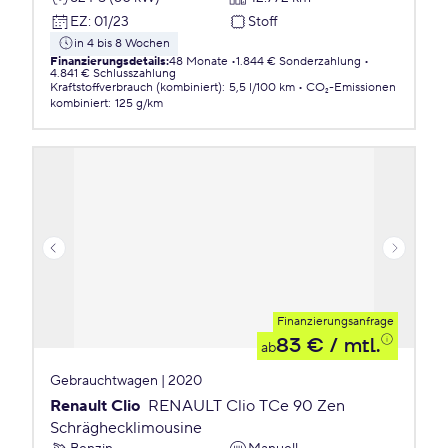
EZ
:
01/23
Stoff
in 4 bis 8 Wochen
Finanzierungsdetails
:
48 Monate
1.844 € Sonderzahlung
4.841 € Schlusszahlung
Kraftstoffverbrauch (kombiniert)
:
5,5 l/100 km
CO₂-Emissionen
kombiniert
:
125 g/km
Finanzierungsanfrage
83 €
/ mtl.
ab
Gebrauchtwagen | 2020
Renault Clio
RENAULT Clio TCe 90 Zen
Schräghecklimousine