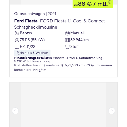
88 €
/ mtl.
ab
Gebrauchtwagen | 2021
Ford Fiesta
FORD Fiesta 1,1 Cool & Connect
Schräghecklimousine
Benzin
Manuell
75 PS (55 kW)
89.944 km
EZ
:
11/22
Stoff
in 4 bis 8 Wochen
Finanzierungsdetails
:
48 Monate
1.954 € Sonderzahlung
5.130 € Schlusszahlung
Kraftstoffverbrauch (kombiniert)
:
5,7 l/100 km
CO₂-Emissionen
kombiniert
:
144 g/km