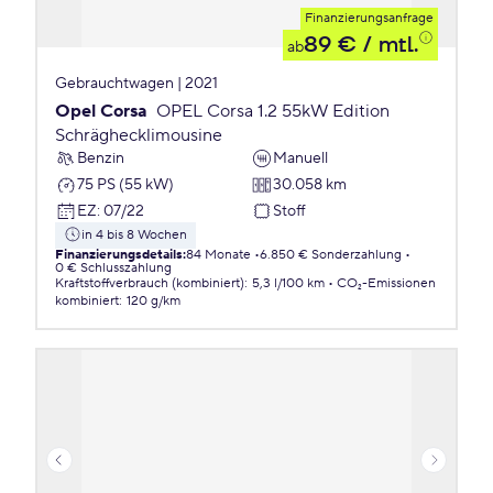
Finanzierungsanfrage
89 €
/ mtl.
ab
Gebrauchtwagen | 2021
Opel Corsa
OPEL Corsa 1.2 55kW Edition
Schräghecklimousine
Benzin
Manuell
75 PS (55 kW)
30.058 km
EZ
:
07/22
Stoff
in 4 bis 8 Wochen
Finanzierungsdetails
:
84 Monate
6.850 € Sonderzahlung
0 € Schlusszahlung
Kraftstoffverbrauch (kombiniert)
:
5,3 l/100 km
CO₂-Emissionen
kombiniert
:
120 g/km