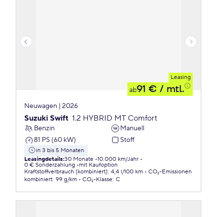
Leasing
91 €
/ mtl.
ab
Neuwagen | 2026
Suzuki Swift
1.2 HYBRID MT Comfort
Benzin
Manuell
81 PS (60 kW)
Stoff
in 3 bis 5 Monaten
Leasingdetails
:
30 Monate
10.000 km/Jahr
0 € Sonderzahlung
mit Kaufoption
Kraftstoffverbrauch (kombiniert)
:
4,4 l/100 km
CO₂-Emissionen
kombiniert
:
99 g/km
CO₂-Klasse
:
C