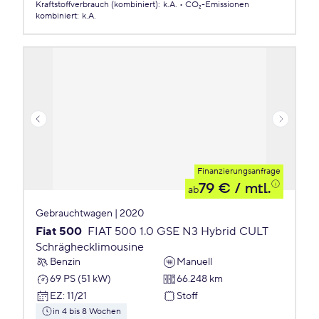
Kraftstoffverbrauch (kombiniert)
:
k.A.
CO₂-Emissionen
kombiniert
:
k.A.
Finanzierungsanfrage
79 €
/ mtl.
ab
Gebrauchtwagen | 2020
Fiat 500
FIAT 500 1.0 GSE N3 Hybrid CULT
Schräghecklimousine
Benzin
Manuell
69 PS (51 kW)
66.248 km
EZ
:
11/21
Stoff
in 4 bis 8 Wochen