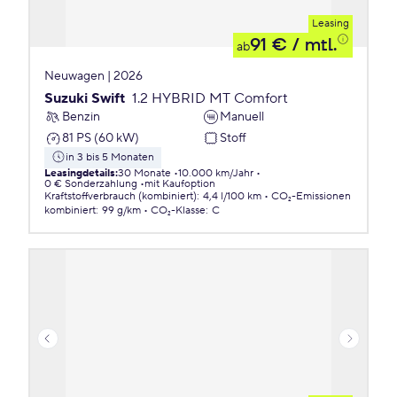
Leasing
91 €
/ mtl.
ab
Neuwagen | 2026
Suzuki Swift
1.2 HYBRID MT Comfort
Benzin
Manuell
81 PS (60 kW)
Stoff
in 3 bis 5 Monaten
Leasingdetails
:
30 Monate
10.000 km/Jahr
0 € Sonderzahlung
mit Kaufoption
Kraftstoffverbrauch (kombiniert)
:
4,4 l/100 km
CO₂-Emissionen
kombiniert
:
99 g/km
CO₂-Klasse
:
C