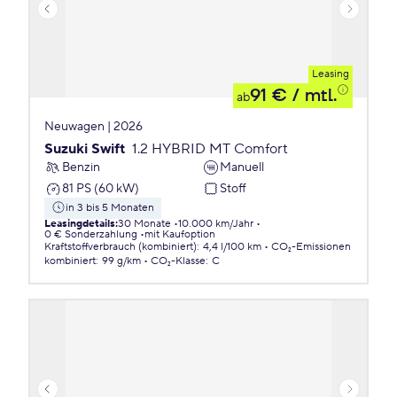
Leasing
91 €
/ mtl.
ab
Neuwagen | 2026
Suzuki Swift
1.2 HYBRID MT Comfort
Benzin
Manuell
81 PS (60 kW)
Stoff
in 3 bis 5 Monaten
Leasingdetails
:
30 Monate
10.000 km/Jahr
0 € Sonderzahlung
mit Kaufoption
Kraftstoffverbrauch (kombiniert)
:
4,4 l/100 km
CO₂-Emissionen
kombiniert
:
99 g/km
CO₂-Klasse
:
C