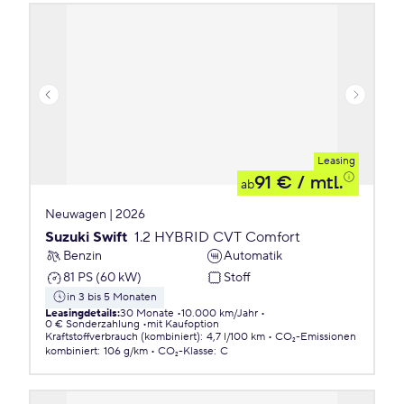
Leasing
91 €
/ mtl.
ab
Neuwagen | 2026
Suzuki Swift
1.2 HYBRID CVT Comfort
Benzin
Automatik
81 PS (60 kW)
Stoff
in 3 bis 5 Monaten
Leasingdetails
:
30 Monate
10.000 km/Jahr
0 € Sonderzahlung
mit Kaufoption
Kraftstoffverbrauch (kombiniert)
:
4,7 l/100 km
CO₂-Emissionen
kombiniert
:
106 g/km
CO₂-Klasse
:
C