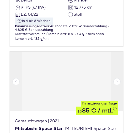
Benzin
Manuell
91 PS (67 kW)
42.775 km
EZ
:
01/22
Stoff
in 4 bis 8 Wochen
Finanzierungsdetails
:
48 Monate
1.838 € Sonderzahlung
4.825 € Schlusszahlung
Kraftstoffverbrauch (kombiniert)
:
k.A.
CO₂-Emissionen
kombiniert
:
132 g/km
Finanzierungsanfrage
85 €
/ mtl.
ab
Gebrauchtwagen | 2021
Mitsubishi Space Star
MITSUBISHI Space Star