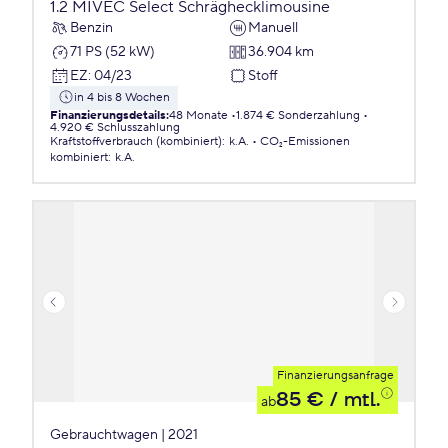
1.2 MIVEC Select Schräghecklimousine
Benzin
Manuell
71 PS (52 kW)
36.904 km
EZ
:
04/23
Stoff
in 4 bis 8 Wochen
Finanzierungsdetails
:
48 Monate
1.874 € Sonderzahlung
4.920 € Schlusszahlung
Kraftstoffverbrauch (kombiniert)
:
k.A.
CO₂-Emissionen
kombiniert
:
k.A.
Finanzierungsanfrage
85 €
/ mtl.
ab
Gebrauchtwagen | 2021