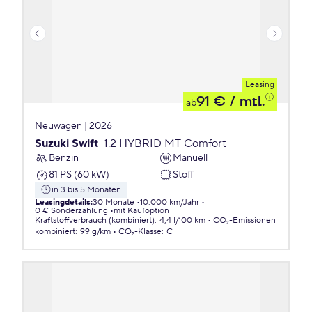
Leasing
91 €
/ mtl.
ab
Neuwagen | 2026
Suzuki Swift
1.2 HYBRID MT Comfort
Benzin
Manuell
81 PS (60 kW)
Stoff
in 3 bis 5 Monaten
Leasingdetails
:
30 Monate
10.000 km/Jahr
0 € Sonderzahlung
mit Kaufoption
Kraftstoffverbrauch (kombiniert)
:
4,4 l/100 km
CO₂-Emissionen
kombiniert
:
99 g/km
CO₂-Klasse
:
C