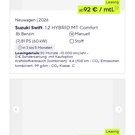
Leasing
92 €
/ mtl.
ab
Neuwagen | 2026
Suzuki Swift
1.2 HYBRID MT Comfort
Benzin
Manuell
81 PS (60 kW)
Stoff
in 3 bis 5 Monaten
Leasingdetails
:
30 Monate
10.000 km/Jahr
0 € Sonderzahlung
mit Kaufoption
Kraftstoffverbrauch (kombiniert)
:
4,4 l/100 km
CO₂-Emissionen
kombiniert
:
99 g/km
CO₂-Klasse
:
C
Leasing