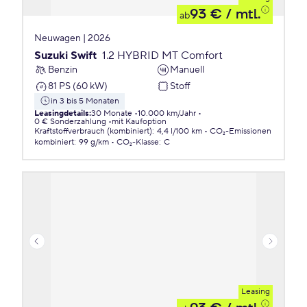
93 €
/ mtl.
ab
Neuwagen | 2026
Suzuki Swift
1.2 HYBRID MT Comfort
Benzin
Manuell
81 PS (60 kW)
Stoff
in 3 bis 5 Monaten
Leasingdetails
:
30 Monate
10.000 km/Jahr
0 € Sonderzahlung
mit Kaufoption
Kraftstoffverbrauch (kombiniert)
:
4,4 l/100 km
CO₂-Emissionen
kombiniert
:
99 g/km
CO₂-Klasse
:
C
Leasing