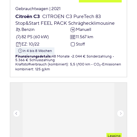
Gebrauchtwagen | 2021
Citroën C3
CITROEN C3 PureTech 83
Stop&Start FEEL PACK Schräghecklimousine
Benzin
Manuell
82 PS (60 kW)
11.567 km
EZ
:
10/22
Stoff
in 4 bis 8 Wochen
Finanzierungsdetails
:
48 Monate
2.044 € Sonderzahlung
5.366 € Schlusszahlung
Kraftstoffverbrauch (kombiniert)
:
5,5 l/100 km
CO₂-Emissionen
kombiniert
:
125 g/km
Leasing