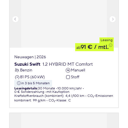
Leasing
91 €
/ mtl.
ab
Neuwagen | 2026
Suzuki Swift
1.2 HYBRID MT Comfort
Benzin
Manuell
81 PS (60 kW)
Stoff
in 3 bis 5 Monaten
Leasingdetails
:
30 Monate
10.000 km/Jahr
0 € Sonderzahlung
mit Kaufoption
Kraftstoffverbrauch (kombiniert)
:
4,4 l/100 km
CO₂-Emissionen
kombiniert
:
99 g/km
CO₂-Klasse
:
C