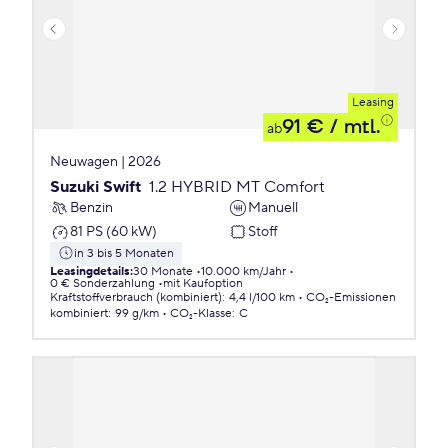
Leasing
91 €
/ mtl.
ab
Neuwagen | 2026
Suzuki Swift
1.2 HYBRID MT Comfort
Benzin
Manuell
81 PS (60 kW)
Stoff
in 3 bis 5 Monaten
Leasingdetails
:
30 Monate
10.000 km/Jahr
0 € Sonderzahlung
mit Kaufoption
Kraftstoffverbrauch (kombiniert)
:
4,4 l/100 km
CO₂-Emissionen
kombiniert
:
99 g/km
CO₂-Klasse
:
C