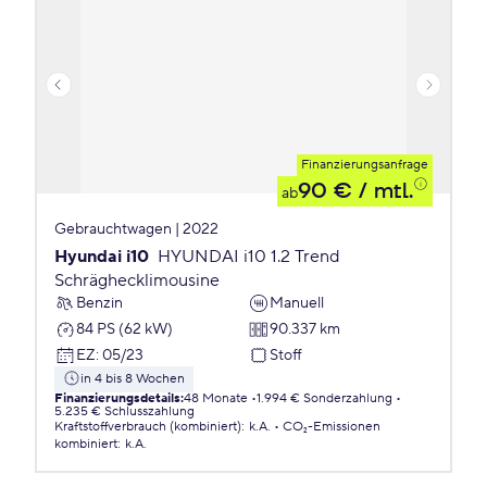
Finanzierungsanfrage
90 €
/ mtl.
ab
Gebrauchtwagen | 2022
Hyundai i10
HYUNDAI i10 1.2 Trend
Schräghecklimousine
Benzin
Manuell
84 PS (62 kW)
90.337 km
EZ
:
05/23
Stoff
in 4 bis 8 Wochen
Finanzierungsdetails
:
48 Monate
1.994 € Sonderzahlung
5.235 € Schlusszahlung
Kraftstoffverbrauch (kombiniert)
:
k.A.
CO₂-Emissionen
kombiniert
:
k.A.