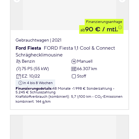
Finanzierungsanfrage
90 €
/ mtl.
ab
Gebrauchtwagen | 2021
Ford Fiesta
FORD Fiesta 1,1 Cool & Connect
Schräghecklimousine
Benzin
Manuell
75 PS (55 kW)
66.307 km
EZ
:
10/22
Stoff
in 4 bis 8 Wochen
Finanzierungsdetails
:
48 Monate
1.998 € Sonderzahlung
5.245 € Schlusszahlung
Kraftstoffverbrauch (kombiniert)
:
5,7 l/100 km
CO₂-Emissionen
kombiniert
:
144 g/km