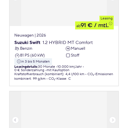
Leasing
91 €
/ mtl.
ab
Neuwagen | 2026
Suzuki Swift
1.2 HYBRID MT Comfort
Benzin
Manuell
81 PS (60 kW)
Stoff
in 3 bis 5 Monaten
Leasingdetails
:
30 Monate
10.000 km/Jahr
0 € Sonderzahlung
mit Kaufoption
Kraftstoffverbrauch (kombiniert)
:
4,4 l/100 km
CO₂-Emissionen
kombiniert
:
99 g/km
CO₂-Klasse
:
C