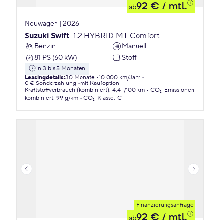
92 €
/ mtl.
ab
Neuwagen | 2026
Suzuki Swift
1.2 HYBRID MT Comfort
Benzin
Manuell
81 PS (60 kW)
Stoff
in 3 bis 5 Monaten
Leasingdetails
:
30 Monate
10.000 km/Jahr
0 € Sonderzahlung
mit Kaufoption
Kraftstoffverbrauch (kombiniert)
:
4,4 l/100 km
CO₂-Emissionen
kombiniert
:
99 g/km
CO₂-Klasse
:
C
Finanzierungsanfrage
92 €
/ mtl.
ab