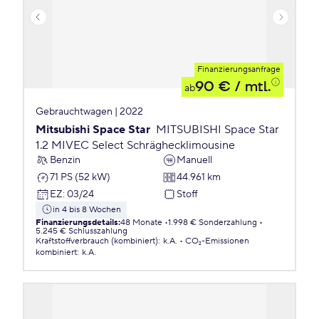
Finanzierungsanfrage
90 €
/ mtl.
ab
Gebrauchtwagen | 2022
Mitsubishi Space Star
MITSUBISHI Space Star
1.2 MIVEC Select Schräghecklimousine
Benzin
Manuell
71 PS (52 kW)
44.961 km
EZ
:
03/24
Stoff
in 4 bis 8 Wochen
Finanzierungsdetails
:
48 Monate
1.998 € Sonderzahlung
5.245 € Schlusszahlung
Kraftstoffverbrauch (kombiniert)
:
k.A.
CO₂-Emissionen
kombiniert
:
k.A.