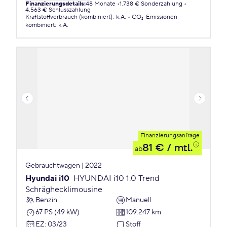
Finanzierungsdetails
:
48 Monate
1.738 € Sonderzahlung
4.563 € Schlusszahlung
Kraftstoffverbrauch (kombiniert)
:
k.A.
CO₂-Emissionen
kombiniert
:
k.A.
Finanzierungsanfrage
81 €
/ mtl.
ab
Gebrauchtwagen | 2022
Hyundai i10
HYUNDAI i10 1.0 Trend
Schräghecklimousine
Benzin
Manuell
67 PS (49 kW)
109.247 km
EZ
:
03/23
Stoff