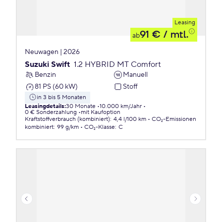
Leasing
91 €
/ mtl.
ab
Neuwagen | 2026
Suzuki Swift
1.2 HYBRID MT Comfort
Benzin
Manuell
81 PS (60 kW)
Stoff
in 3 bis 5 Monaten
Leasingdetails
:
30 Monate
10.000 km/Jahr
0 € Sonderzahlung
mit Kaufoption
Kraftstoffverbrauch (kombiniert)
:
4,4 l/100 km
CO₂-Emissionen
kombiniert
:
99 g/km
CO₂-Klasse
:
C