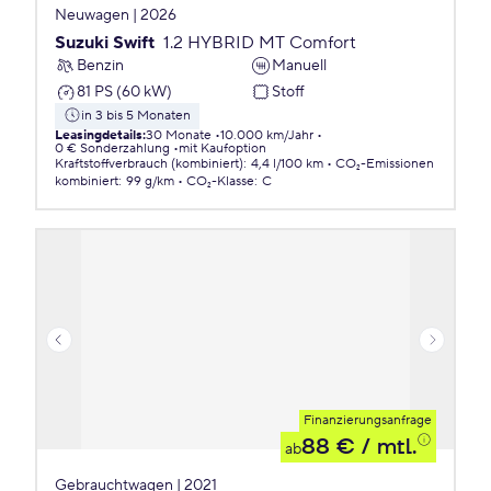
Neuwagen | 2026
Suzuki Swift
1.2 HYBRID MT Comfort
Benzin
Manuell
81 PS (60 kW)
Stoff
in 3 bis 5 Monaten
Leasingdetails
:
30 Monate
10.000 km/Jahr
0 € Sonderzahlung
mit Kaufoption
Kraftstoffverbrauch (kombiniert)
:
4,4 l/100 km
CO₂-Emissionen
kombiniert
:
99 g/km
CO₂-Klasse
:
C
Finanzierungsanfrage
88 €
/ mtl.
ab
Gebrauchtwagen | 2021