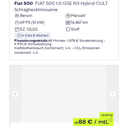
Fiat 500
FIAT 500 1.0 GSE N3 Hybrid CULT
Schräghecklimousine
Benzin
Manuell
69 PS (51 kW)
16.867 km
EZ
:
02/22
Stoff
in 4 bis 8 Wochen
Finanzierungsdetails
:
48 Monate
1.878 € Sonderzahlung
4.930 € Schlusszahlung
Kraftstoffverbrauch (kombiniert)
:
k.A.
CO₂-Emissionen
kombiniert
:
k.A.
Leasing
88 €
/ mtl.
ab