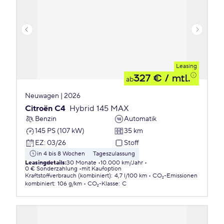
Leasing
327 €
/ mtl.
ab
Neuwagen | 2026
Citroën C4
Hybrid 145 MAX
Benzin
Automatik
145 PS (107 kW)
35 km
EZ
:
03/26
Stoff
in 4 bis 8 Wochen
Tageszulassung
Leasingdetails
:
30 Monate
10.000 km/Jahr
0 € Sonderzahlung
mit Kaufoption
Kraftstoffverbrauch (kombiniert)
:
4,7 l/100 km
CO₂-Emissionen
kombiniert
:
106 g/km
CO₂-Klasse
:
C