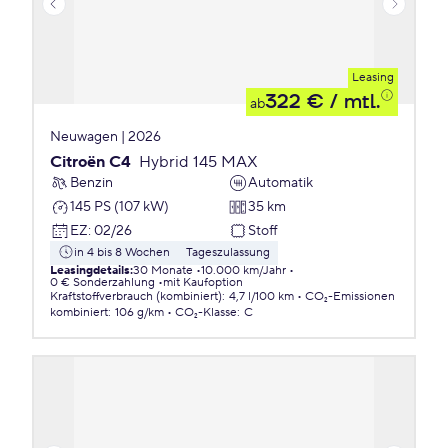
Leasing
322 €
/ mtl.
ab
Neuwagen | 2026
Citroën C4
Hybrid 145 MAX
Benzin
Automatik
145 PS (107 kW)
35 km
EZ
:
02/26
Stoff
in 4 bis 8 Wochen
Tageszulassung
Leasingdetails
:
30 Monate
10.000 km/Jahr
0 € Sonderzahlung
mit Kaufoption
Kraftstoffverbrauch (kombiniert)
:
4,7 l/100 km
CO₂-Emissionen
kombiniert
:
106 g/km
CO₂-Klasse
:
C