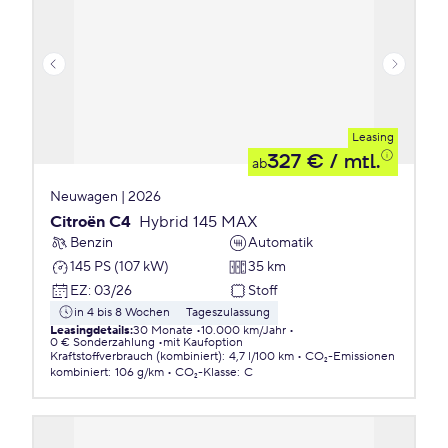
Leasing
327 €
/ mtl.
ab
Neuwagen | 2026
Citroën C4
Hybrid 145 MAX
Benzin
Automatik
145 PS (107 kW)
35 km
EZ
:
03/26
Stoff
in 4 bis 8 Wochen
Tageszulassung
Leasingdetails
:
30 Monate
10.000 km/Jahr
0 € Sonderzahlung
mit Kaufoption
Kraftstoffverbrauch (kombiniert)
:
4,7 l/100 km
CO₂-Emissionen
kombiniert
:
106 g/km
CO₂-Klasse
:
C