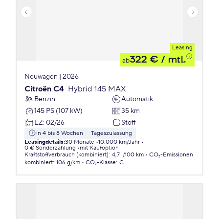
Leasing
322 €
/ mtl.
ab
Neuwagen | 2026
Citroën C4
Hybrid 145 MAX
Benzin
Automatik
145 PS (107 kW)
35 km
EZ
:
02/26
Stoff
in 4 bis 8 Wochen
Tageszulassung
Leasingdetails
:
30 Monate
10.000 km/Jahr
0 € Sonderzahlung
mit Kaufoption
Kraftstoffverbrauch (kombiniert)
:
4,7 l/100 km
CO₂-Emissionen
kombiniert
:
106 g/km
CO₂-Klasse
:
C