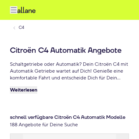
C4
Citroën C4 Automatik Angebote
Schaltgetriebe oder Automatik? Dein Citroën C4 mit
Automatik Getriebe wartet auf Dich! Genieße eine
komfortable Fahrt und entscheide Dich für Dein
bevorzugtes Fahrgefühl. Profitiere von attraktiven
Weiterlesen
Leasing- und Finanzierungsangeboten – bereits ab
225 €/mtl.!
schnell verfügbare Citroën C4 Automatik Modelle
188 Angebote für Deine Suche