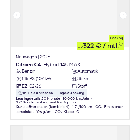
Leasing
322 €
/ mtl.
ab
Neuwagen | 2026
Citroën C4
Hybrid 145 MAX
Benzin
Automatik
145 PS (107 kW)
35 km
EZ
:
02/26
Stoff
in 4 bis 8 Wochen
Tageszulassung
Leasingdetails
:
30 Monate
10.000 km/Jahr
0 € Sonderzahlung
mit Kaufoption
Kraftstoffverbrauch (kombiniert)
:
4,7 l/100 km
CO₂-Emissionen
kombiniert
:
106 g/km
CO₂-Klasse
:
C