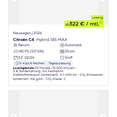
Leasing
322 €
/ mtl.
ab
Neuwagen | 2026
Citroën C4
Hybrid 145 MAX
Benzin
Automatik
145 PS (107 kW)
35 km
EZ
:
02/26
Stoff
in 4 bis 8 Wochen
Tageszulassung
Leasingdetails
:
30 Monate
10.000 km/Jahr
0 € Sonderzahlung
mit Kaufoption
Kraftstoffverbrauch (kombiniert)
:
4,7 l/100 km
CO₂-Emissionen
kombiniert
:
106 g/km
CO₂-Klasse
:
C