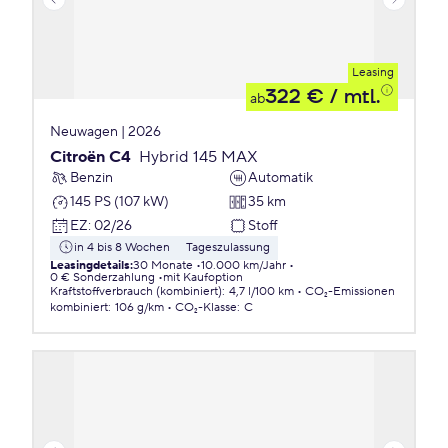
Leasing
322 €
/ mtl.
ab
Neuwagen | 2026
Citroën C4
Hybrid 145 MAX
Benzin
Automatik
145 PS (107 kW)
35 km
EZ
:
02/26
Stoff
in 4 bis 8 Wochen
Tageszulassung
Leasingdetails
:
30 Monate
10.000 km/Jahr
0 € Sonderzahlung
mit Kaufoption
Kraftstoffverbrauch (kombiniert)
:
4,7 l/100 km
CO₂-Emissionen
kombiniert
:
106 g/km
CO₂-Klasse
:
C