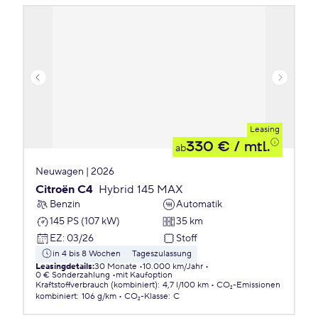
Leasing
330 €
/ mtl.
ab
Neuwagen | 2026
Citroën C4
Hybrid 145 MAX
Benzin
Automatik
145 PS (107 kW)
35 km
EZ
:
03/26
Stoff
in 4 bis 8 Wochen
Tageszulassung
Leasingdetails
:
30 Monate
10.000 km/Jahr
0 € Sonderzahlung
mit Kaufoption
Kraftstoffverbrauch (kombiniert)
:
4,7 l/100 km
CO₂-Emissionen
kombiniert
:
106 g/km
CO₂-Klasse
:
C