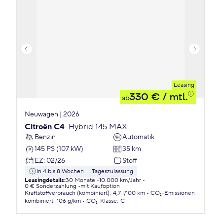
Leasing
330 €
/ mtl.
ab
Neuwagen | 2026
Citroën C4
Hybrid 145 MAX
Benzin
Automatik
145 PS (107 kW)
35 km
EZ
:
02/26
Stoff
in 4 bis 8 Wochen
Tageszulassung
Leasingdetails
:
30 Monate
10.000 km/Jahr
0 € Sonderzahlung
mit Kaufoption
Kraftstoffverbrauch (kombiniert)
:
4,7 l/100 km
CO₂-Emissionen
kombiniert
:
106 g/km
CO₂-Klasse
:
C