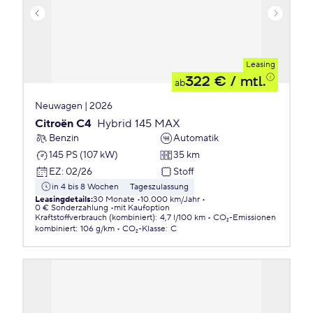
Leasing
322 €
/ mtl.
ab
Neuwagen | 2026
Citroën C4
Hybrid 145 MAX
Benzin
Automatik
145 PS (107 kW)
35 km
EZ
:
02/26
Stoff
in 4 bis 8 Wochen
Tageszulassung
Leasingdetails
:
30 Monate
10.000 km/Jahr
0 € Sonderzahlung
mit Kaufoption
Kraftstoffverbrauch (kombiniert)
:
4,7 l/100 km
CO₂-Emissionen
kombiniert
:
106 g/km
CO₂-Klasse
:
C