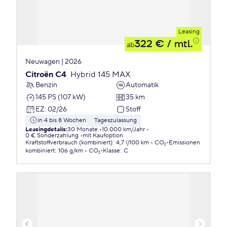
Leasing
322 €
/ mtl.
ab
Neuwagen | 2026
Citroën C4
Hybrid 145 MAX
Benzin
Automatik
145 PS (107 kW)
35 km
EZ
:
02/26
Stoff
in 4 bis 8 Wochen
Tageszulassung
Leasingdetails
:
30 Monate
10.000 km/Jahr
0 € Sonderzahlung
mit Kaufoption
Kraftstoffverbrauch (kombiniert)
:
4,7 l/100 km
CO₂-Emissionen
kombiniert
:
106 g/km
CO₂-Klasse
:
C