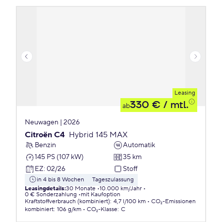
Leasing
330 €
/ mtl.
ab
Neuwagen | 2026
Citroën C4
Hybrid 145 MAX
Benzin
Automatik
145 PS (107 kW)
35 km
EZ
:
02/26
Stoff
in 4 bis 8 Wochen
Tageszulassung
Leasingdetails
:
30 Monate
10.000 km/Jahr
0 € Sonderzahlung
mit Kaufoption
Kraftstoffverbrauch (kombiniert)
:
4,7 l/100 km
CO₂-Emissionen
kombiniert
:
106 g/km
CO₂-Klasse
:
C