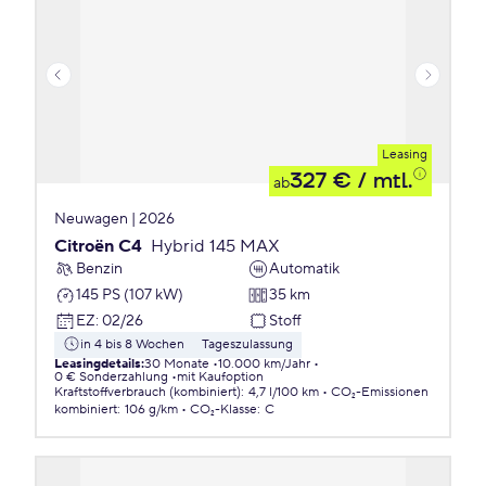
Leasing
327 €
/ mtl.
ab
Neuwagen | 2026
Citroën C4
Hybrid 145 MAX
Benzin
Automatik
145 PS (107 kW)
35 km
EZ
:
02/26
Stoff
in 4 bis 8 Wochen
Tageszulassung
Leasingdetails
:
30 Monate
10.000 km/Jahr
0 € Sonderzahlung
mit Kaufoption
Kraftstoffverbrauch (kombiniert)
:
4,7 l/100 km
CO₂-Emissionen
kombiniert
:
106 g/km
CO₂-Klasse
:
C