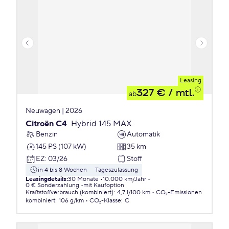
Leasing
327 €
/ mtl.
ab
Neuwagen | 2026
Citroën C4
Hybrid 145 MAX
Benzin
Automatik
145 PS (107 kW)
35 km
EZ
:
03/26
Stoff
in 4 bis 8 Wochen
Tageszulassung
Leasingdetails
:
30 Monate
10.000 km/Jahr
0 € Sonderzahlung
mit Kaufoption
Kraftstoffverbrauch (kombiniert)
:
4,7 l/100 km
CO₂-Emissionen
kombiniert
:
106 g/km
CO₂-Klasse
:
C