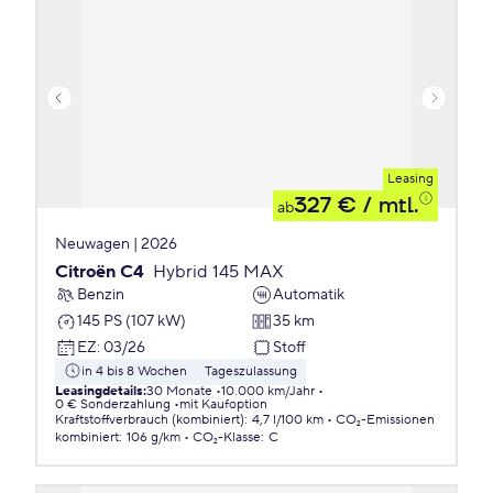
Leasing
327 €
/ mtl.
ab
Neuwagen | 2026
Citroën C4
Hybrid 145 MAX
Benzin
Automatik
145 PS (107 kW)
35 km
EZ
:
03/26
Stoff
in 4 bis 8 Wochen
Tageszulassung
Leasingdetails
:
30 Monate
10.000 km/Jahr
0 € Sonderzahlung
mit Kaufoption
Kraftstoffverbrauch (kombiniert)
:
4,7 l/100 km
CO₂-Emissionen
kombiniert
:
106 g/km
CO₂-Klasse
:
C