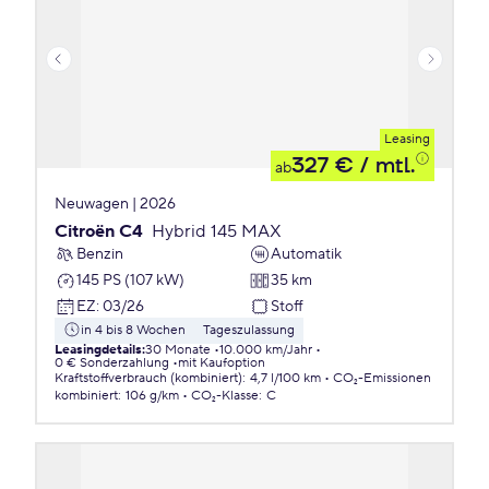
Leasing
327 €
/ mtl.
ab
Neuwagen | 2026
Citroën C4
Hybrid 145 MAX
Benzin
Automatik
145 PS (107 kW)
35 km
EZ
:
03/26
Stoff
in 4 bis 8 Wochen
Tageszulassung
Leasingdetails
:
30 Monate
10.000 km/Jahr
0 € Sonderzahlung
mit Kaufoption
Kraftstoffverbrauch (kombiniert)
:
4,7 l/100 km
CO₂-Emissionen
kombiniert
:
106 g/km
CO₂-Klasse
:
C