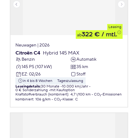
Leasing
322 €
/ mtl.
ab
Neuwagen | 2026
Citroën C4
Hybrid 145 MAX
Benzin
Automatik
145 PS (107 kW)
35 km
EZ
:
02/26
Stoff
in 4 bis 8 Wochen
Tageszulassung
Leasingdetails
:
30 Monate
10.000 km/Jahr
0 € Sonderzahlung
mit Kaufoption
Kraftstoffverbrauch (kombiniert)
:
4,7 l/100 km
CO₂-Emissionen
kombiniert
:
106 g/km
CO₂-Klasse
:
C