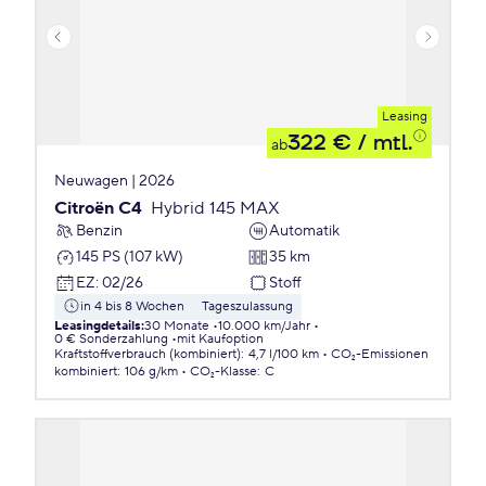
Leasing
322 €
/ mtl.
ab
Neuwagen | 2026
Citroën C4
Hybrid 145 MAX
Benzin
Automatik
145 PS (107 kW)
35 km
EZ
:
02/26
Stoff
in 4 bis 8 Wochen
Tageszulassung
Leasingdetails
:
30 Monate
10.000 km/Jahr
0 € Sonderzahlung
mit Kaufoption
Kraftstoffverbrauch (kombiniert)
:
4,7 l/100 km
CO₂-Emissionen
kombiniert
:
106 g/km
CO₂-Klasse
:
C