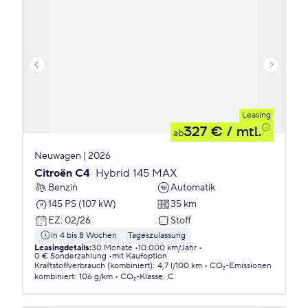
Leasing
327 €
/ mtl.
ab
Neuwagen | 2026
Citroën C4
Hybrid 145 MAX
Benzin
Automatik
145 PS (107 kW)
35 km
EZ
:
02/26
Stoff
in 4 bis 8 Wochen
Tageszulassung
Leasingdetails
:
30 Monate
10.000 km/Jahr
0 € Sonderzahlung
mit Kaufoption
Kraftstoffverbrauch (kombiniert)
:
4,7 l/100 km
CO₂-Emissionen
kombiniert
:
106 g/km
CO₂-Klasse
:
C