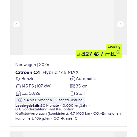
Leasing
327 €
/ mtl.
ab
Neuwagen | 2026
Citroën C4
Hybrid 145 MAX
Benzin
Automatik
145 PS (107 kW)
35 km
EZ
:
03/26
Stoff
in 4 bis 8 Wochen
Tageszulassung
Leasingdetails
:
30 Monate
10.000 km/Jahr
0 € Sonderzahlung
mit Kaufoption
Kraftstoffverbrauch (kombiniert)
:
4,7 l/100 km
CO₂-Emissionen
kombiniert
:
106 g/km
CO₂-Klasse
:
C