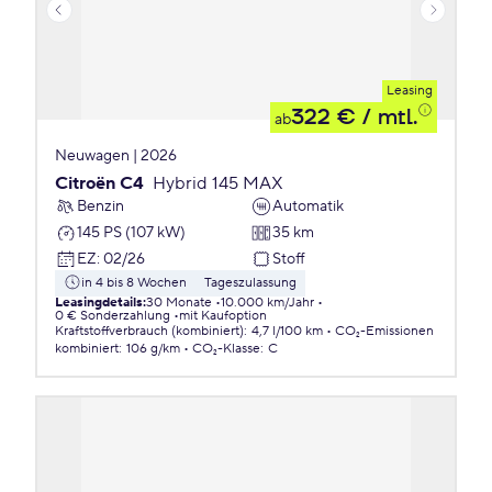
Leasing
322 €
/ mtl.
ab
Neuwagen | 2026
Citroën C4
Hybrid 145 MAX
Benzin
Automatik
145 PS (107 kW)
35 km
EZ
:
02/26
Stoff
in 4 bis 8 Wochen
Tageszulassung
Leasingdetails
:
30 Monate
10.000 km/Jahr
0 € Sonderzahlung
mit Kaufoption
Kraftstoffverbrauch (kombiniert)
:
4,7 l/100 km
CO₂-Emissionen
kombiniert
:
106 g/km
CO₂-Klasse
:
C