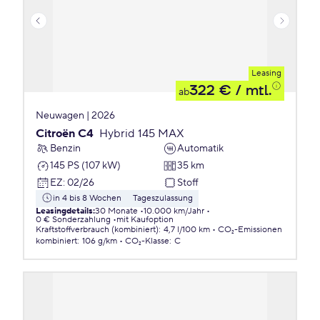
Leasing
322 €
/ mtl.
ab
Neuwagen | 2026
Citroën C4
Hybrid 145 MAX
Benzin
Automatik
145 PS (107 kW)
35 km
EZ
:
02/26
Stoff
in 4 bis 8 Wochen
Tageszulassung
Leasingdetails
:
30 Monate
10.000 km/Jahr
0 € Sonderzahlung
mit Kaufoption
Kraftstoffverbrauch (kombiniert)
:
4,7 l/100 km
CO₂-Emissionen
kombiniert
:
106 g/km
CO₂-Klasse
:
C