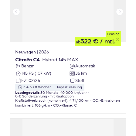
Leasing
322 €
/ mtl.
ab
Neuwagen | 2026
Citroën C4
Hybrid 145 MAX
Benzin
Automatik
145 PS (107 kW)
35 km
EZ
:
02/26
Stoff
in 4 bis 8 Wochen
Tageszulassung
Leasingdetails
:
30 Monate
10.000 km/Jahr
0 € Sonderzahlung
mit Kaufoption
Kraftstoffverbrauch (kombiniert)
:
4,7 l/100 km
CO₂-Emissionen
kombiniert
:
106 g/km
CO₂-Klasse
:
C