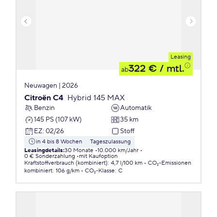
Leasing
322 €
/ mtl.
ab
Neuwagen | 2026
Citroën C4
Hybrid 145 MAX
Benzin
Automatik
145 PS (107 kW)
35 km
EZ
:
02/26
Stoff
in 4 bis 8 Wochen
Tageszulassung
Leasingdetails
:
30 Monate
10.000 km/Jahr
0 € Sonderzahlung
mit Kaufoption
Kraftstoffverbrauch (kombiniert)
:
4,7 l/100 km
CO₂-Emissionen
kombiniert
:
106 g/km
CO₂-Klasse
:
C