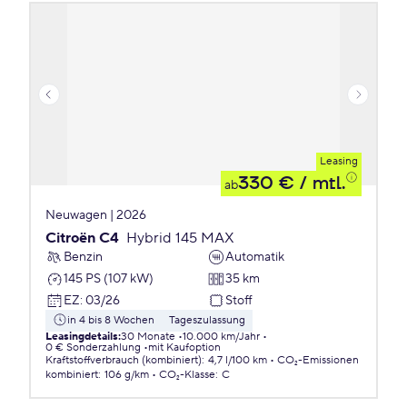
Leasing
330 €
/ mtl.
ab
Neuwagen | 2026
Citroën C4
Hybrid 145 MAX
Benzin
Automatik
145 PS (107 kW)
35 km
EZ
:
03/26
Stoff
in 4 bis 8 Wochen
Tageszulassung
Leasingdetails
:
30 Monate
10.000 km/Jahr
0 € Sonderzahlung
mit Kaufoption
Kraftstoffverbrauch (kombiniert)
:
4,7 l/100 km
CO₂-Emissionen
kombiniert
:
106 g/km
CO₂-Klasse
:
C