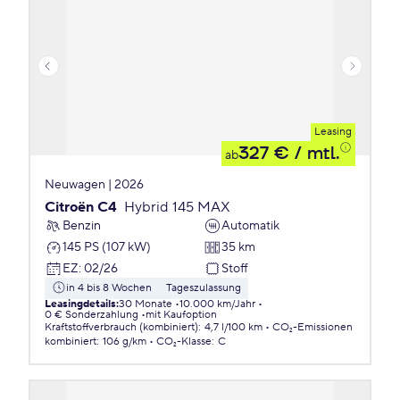
Leasing
327 €
/ mtl.
ab
Neuwagen | 2026
Citroën C4
Hybrid 145 MAX
Benzin
Automatik
145 PS (107 kW)
35 km
EZ
:
02/26
Stoff
in 4 bis 8 Wochen
Tageszulassung
Leasingdetails
:
30 Monate
10.000 km/Jahr
0 € Sonderzahlung
mit Kaufoption
Kraftstoffverbrauch (kombiniert)
:
4,7 l/100 km
CO₂-Emissionen
kombiniert
:
106 g/km
CO₂-Klasse
:
C