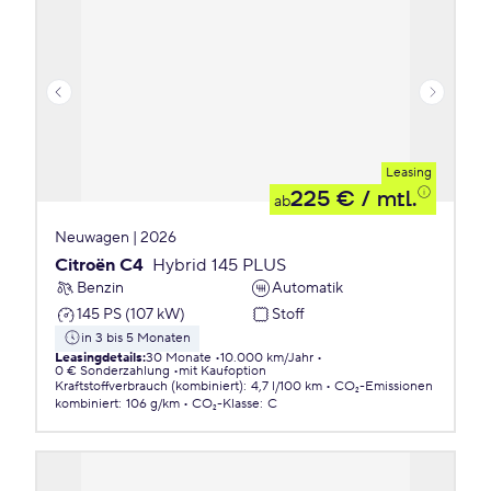
Leasing
225 €
/ mtl.
ab
Neuwagen | 2026
Citroën C4
Hybrid 145 PLUS
Benzin
Automatik
145 PS (107 kW)
Stoff
in 3 bis 5 Monaten
Leasingdetails
:
30 Monate
10.000 km/Jahr
0 € Sonderzahlung
mit Kaufoption
Kraftstoffverbrauch (kombiniert)
:
4,7 l/100 km
CO₂-Emissionen
kombiniert
:
106 g/km
CO₂-Klasse
:
C